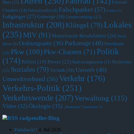
Düren
(250)
Fahrrad
(142)
Fahrrad-
Mass
(12)
Falschparker
(57)
Chaoten
(14)
Fahrradstraßen
(8)
Freizeit
(5)
Fußgänger
(27)
Gehwege
(18)
Greenwashing
(13)
Lokales
Infrastruktur
(208)
Klüngel
(79)
(235)
MIV
(91)
Motorisierte Berufsfahrer
(20)
Nord-
Parkzeuge
(48)
Ordnungsamt
(36)
Petrolheads
Düren
(9)
Politik
Pkw
(100)
Pkw-Chaoten
(71)
(12)
(174)
Polizei
(19)
Presse
(22)
Radvorrangrouten
(11)
Rechtliches
Soziales
(79)
Umwelt
(40)
Technik
(18)
(12)
Verkehr
(176)
Umweltverbund
(56)
Verkehrs-Politik
(251)
Verkehrswende
(207)
Verwaltung
(115)
Ökologie
(35)
Video
(32)
„Masterplan“ Innenstadt
(5)
radpendler-Blog
Parkdruck!?
4. Juli 2026