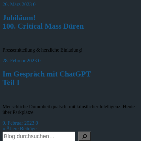
26. März 2023
0
Jubiläum!
100. Critical Mass Düren
Pressemitteilung & herzliche Einladung!
28. Februar 2023
0
Im Gespräch mit ChatGPT
Teil I
Menschliche Dummheit quatscht mit künstlicher Intelligenz. Heute
über Parkplätze.
9. Februar 2023
0
« Ältere Beiträge