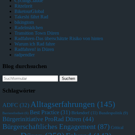
CyclingClaude
Ritzelzeit
BiketourGlobal
Takeshi fährt Rad
bikingtom
Radelmädchen
Transition Town Düren
Radfahren-Das überschätzte Risiko von hinten
Warum ich Rad fahre
Radfahren! in Düren
radpendler
Blog durchsuchen
Schlagwörter
Alltagserfahrungen
(145)
ADFC
(32)
Best Practice
(31)
Birkesdorf
(11)
Bundespolitik
(9)
Barrierefreiheit
(6)
Bürgerinitiative ProRad Düren
(44)
Bürgerschaftliches Engagement
(87)
Critical