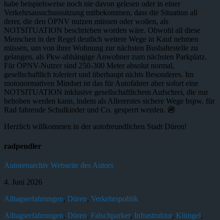
habe beispielsweise noch nie davon gelesen oder in einer
Verkehrsausschusssitzung mitbekommen, dass die Situation all
derer, die den ÖPNV nutzen müssen oder wollen, als
NOTSITUATION beschrieben worden wäre. Obwohl all diese
Menschen in der Regel deutlich weitere Wege in Kauf nehmen
müssen, um von ihrer Wohnung zur nächsten Bushaltestelle zu
gelangen, als Pkw-abhängige Anwohner zum nächsten Parkplatz.
Für ÖPNV-Nutzer sind 250-300 Meter absolut normal,
gesellschaftlich toleriert und überhaupt nichts Besonderes. Im
motonormativen Mindset ist das für Autofahrer aber sofort eine
NOTSITUATION inklusive gesellschaftlichem Aufschrei, die nur
behoben werden kann, indem als Allererstes sichere Wege bspw. für
Rad fahrende Schulkinder und Co. gesperrt werden. 🚳
Herzlich willkommen in der autofreundlichen Stadt Düren!
radpendler
Autorenarchiv
Webseite des Autors
4. Juni 2026
Alltagserfahrungen
,
Düren
,
Verkehrspolitik
Alltagserfahrungen
,
Düren
,
Falschparker
,
Infrastruktur
,
Klüngel
,