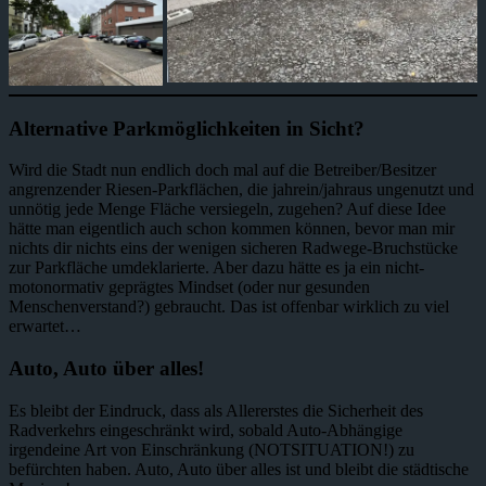
Alternative Parkmöglichkeiten in Sicht?
Wird die Stadt nun endlich doch mal auf die Betreiber/Besitzer
angrenzender Riesen-Parkflächen, die jahrein/jahraus ungenutzt und
unnötig jede Menge Fläche versiegeln, zugehen? Auf diese Idee
hätte man eigentlich auch schon kommen können, bevor man mir
nichts dir nichts eins der wenigen sicheren Radwege-Bruchstücke
zur Parkfläche umdeklarierte. Aber dazu hätte es ja ein nicht-
motonormativ geprägtes Mindset (oder nur gesunden
Menschenverstand?) gebraucht. Das ist offenbar wirklich zu viel
erwartet…
Auto, Auto über alles!
Es bleibt der Eindruck, dass als Allererstes die Sicherheit des
Radverkehrs eingeschränkt wird, sobald Auto-Abhängige
irgendeine Art von Einschränkung (NOTSITUATION!) zu
befürchten haben. Auto, Auto über alles ist und bleibt die städtische