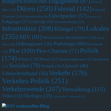
Bürgerschaftliches Engagement
(87)
Critical
Düren
(250)
Fahrrad
(142)
Fahrrad-
Mass
(12)
Falschparker
(57)
Chaoten
(14)
Fahrradstraßen
(8)
Freizeit
(5)
Fußgänger
(27)
Gehwege
(18)
Greenwashing
(13)
Lokales
Infrastruktur
(208)
Klüngel
(79)
(235)
MIV
(91)
Motorisierte Berufsfahrer
(20)
Nord-
Parkzeuge
(48)
Ordnungsamt
(36)
Petrolheads
Düren
(9)
Politik
Pkw
(100)
Pkw-Chaoten
(71)
(12)
(174)
Polizei
(19)
Presse
(22)
Radvorrangrouten
(11)
Rechtliches
Soziales
(79)
Umwelt
(40)
Technik
(18)
(12)
Verkehr
(176)
Umweltverbund
(56)
Verkehrs-Politik
(251)
Verkehrswende
(207)
Verwaltung
(115)
Ökologie
(35)
Video
(32)
„Masterplan“ Innenstadt
(5)
radpendler-Blog