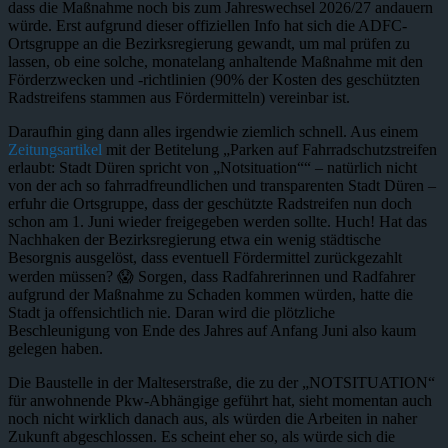
dass die Maßnahme noch bis zum Jahreswechsel 2026/27 andauern
würde. Erst aufgrund dieser offiziellen Info hat sich die ADFC-
Ortsgruppe an die Bezirksregierung gewandt, um mal prüfen zu
lassen, ob eine solche, monatelang anhaltende Maßnahme mit den
Förderzwecken und -richtlinien (90% der Kosten des geschützten
Radstreifens stammen aus Fördermitteln) vereinbar ist.
Daraufhin ging dann alles irgendwie ziemlich schnell. Aus einem
Zeitungsartikel
mit der Betitelung „Parken auf Fahrradschutzstreifen
erlaubt: Stadt Düren spricht von „Notsituation““ – natürlich nicht
von der ach so fahrradfreundlichen und transparenten Stadt Düren –
erfuhr die Ortsgruppe, dass der geschützte Radstreifen nun doch
schon am 1. Juni wieder freigegeben werden sollte. Huch! Hat das
Nachhaken der Bezirksregierung etwa ein wenig städtische
Besorgnis ausgelöst, dass eventuell Fördermittel zurückgezahlt
werden müssen? 😱 Sorgen, dass Radfahrerinnen und Radfahrer
aufgrund der Maßnahme zu Schaden kommen würden, hatte die
Stadt ja offensichtlich nie. Daran wird die plötzliche
Beschleunigung von Ende des Jahres auf Anfang Juni also kaum
gelegen haben.
Die Baustelle in der Malteserstraße, die zu der „NOTSITUATION“
für anwohnende Pkw-Abhängige geführt hat, sieht momentan auch
noch nicht wirklich danach aus, als würden die Arbeiten in naher
Zukunft abgeschlossen. Es scheint eher so, als würde sich die