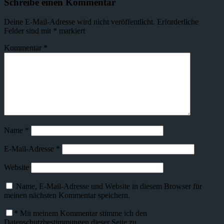
Schreibe einen Kommentar
Deine E-Mail-Adresse wird nicht veröffentlicht.
Erforderliche
Felder sind mit
*
markiert
Kommentar
*
Name
*
E-Mail-Adresse
*
Website
Name, E-Mail-Adresse und Website in diesem Browser für
meinen nächsten Kommentar speichern.
*
Mit meinem Kommentar stimme ich den
Datenschutzbestimmungen dieser Seite zu.