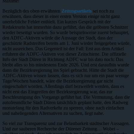
Maxime!
Bezüglich des oben erwähnten
Zeitungsartikels
sei noch zu
erwähnen, dass dieser in einer ersten Version einige nicht ganz
unerhebliche Fehler enthielt. Ein kurzes Gespräch mit der
Redakteurin hat immerhin dazu geführt, das die gröbsten Schnitzer
wieder beseitigt wurden. So wurde beispielsweise zuerst behauptet,
den ADFC-Aktiven würde die Aussage der Stadt, dass der
geschützte Radstreifen bereits am 1. Juni wieder freigegeben würde,
nicht ausreichen. Das Gegenteil ist der Fall: Erst aus dem Artikel
erfuhren die ADFC-Aktiven von dieser Zeitschiene. Die offizielle
Info der Stadt Düren in Richtung ADFC war bis dato noch: Das
bleibt alles so bis mindestens Ende 2026. Und erst daraufhin wurde
dann die Bezirksregierung ins Spiel gebracht. Hätte die Stadt die
ADFC-Aktiven wissen lassen, dass es sich nur um ein paar wenige
Tage/Wochen handelt, wäre die Bezirksregierung gar nicht
eingeschaltet worden. Allerdings darf bezweifelt werden, dass es
nicht erst das Eingreifen der Bezirksregierung war, das zur
Beschleunigung des Vorgangs geführt hat. Die Vermutung, dass die
autofreundliche Stadt Düren tatsächlich geplant hatte, den Radweg
monatelang für den Radverkehr zu sperren, ohne nach einfachen
und naheliegenden Alternativen zu suchen, liegt nahe.
So viel zur Transparenz und zur Belastbarkeit städtischer Aussagen.
Und zur sauberen Recherche der Dürener Zeitung… Wobei –