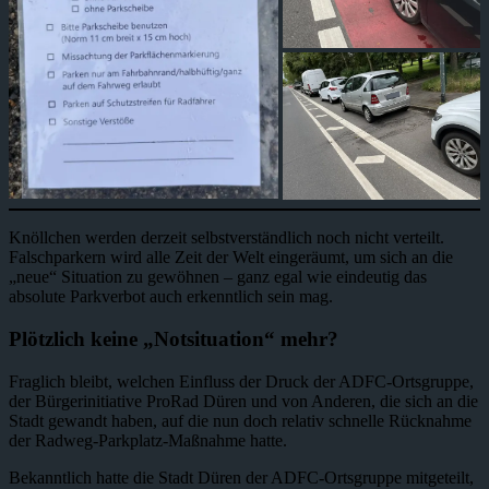
Knöllchen werden derzeit selbstverständlich noch nicht verteilt.
Falschparkern wird alle Zeit der Welt eingeräumt, um sich an die
„neue“ Situation zu gewöhnen – ganz egal wie eindeutig das
absolute Parkverbot auch erkenntlich sein mag.
Plötzlich keine „Notsituation“ mehr?
Fraglich bleibt, welchen Einfluss der Druck der ADFC-Ortsgruppe,
der Bürgerinitiative ProRad Düren und von Anderen, die sich an die
Stadt gewandt haben, auf die nun doch relativ schnelle Rücknahme
der Radweg-Parkplatz-Maßnahme hatte.
Bekanntlich hatte die Stadt Düren der ADFC-Ortsgruppe mitgeteilt,