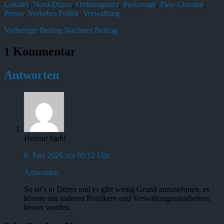
Lokales
,
Nord-Düren
,
Ordnungsamt
,
Parkzeuge
,
Pkw-Chaoten
,
Presse
,
Verkehrs-Politik
,
Verwaltung
Vorheriger Beitrag
Nächster Beitrag
1 Kommentar
Antworten
Helmut Stahl
6. Juni 2026 um 09:12 Uhr
Antworten
So ist’s in Düren und es gibt wenig Grund anzunehmen, es
könnte mit anderen Politikern und Verwaltungsmitarbeitern
besser werden.