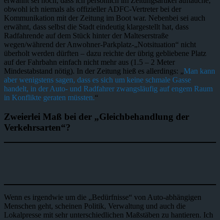
erwähnt sei noch, dass ich persönlich im Zeitungsartikel auftauche,
obwohl ich niemals als offizieller ADFC-Vertreter bei der
Kommunikation mit der Zeitung im Boot war. Nebenbei sei auch
erwähnt, dass selbst die Stadt eindeutig klargestellt hat, dass
Radfahrende auf dem Stück hinter der Malteserstraße
wegen/während der Anwohner-Parkplatz-„Notsituation“ nicht
überholt werden dürften – dazu reichte der übrig gebliebene Platz
auf der Fahrbahn einfach nicht mehr aus (1.5 – 2 Meter
Mindestabstand nötig). In der Zeitung hieß es allerdings: „
Man kann
aber wenigstens sagen, dass es sich um keine schmale Gasse
handelt, in der Auto- und Radfahrer zwangsläufig auf engem Raum
in Konflikte geraten müssten.
“
Zweierlei Maß bei der „Gleichbehandlung der
Verkehrsarten“?
Wenn es irgendwie um die „Bedürfnisse“ von Auto-abhängigen
Menschen geht, scheinen Politik, Verwaltung und auch die
Lokalpresse mit sehr unterschiedlichen Maßstäben zu hantieren. Ich