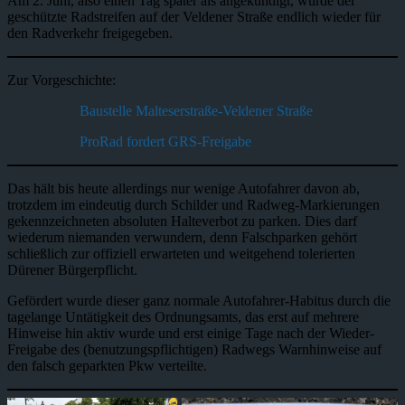
Am 2. Juni, also einen Tag später als angekündigt, wurde der
geschützte Radstreifen auf der Veldener Straße endlich wieder für
den Radverkehr freigegeben.
Zur Vorgeschichte:
Baustelle Malteserstraße-Veldener Straße
ProRad fordert GRS-Freigabe
Das hält bis heute allerdings nur wenige Autofahrer davon ab,
trotzdem im eindeutig durch Schilder und Radweg-Markierungen
gekennzeichneten absoluten Halteverbot zu parken. Dies darf
wiederum niemanden verwundern, denn Falschparken gehört
schließlich zur offiziell erwarteten und weitgehend tolerierten
Dürener Bürgerpflicht.
Gefördert wurde dieser ganz normale Autofahrer-Habitus durch die
tagelange Untätigkeit des Ordnungsamts, das erst auf mehrere
Hinweise hin aktiv wurde und erst einige Tage nach der Wieder-
Freigabe des (benutzungspflichtigen) Radwegs Warnhinweise auf
den falsch geparkten Pkw verteilte.