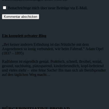
Benachrichtige mich über neue Beiträge via E-Mail.
Ein komplett privater Blog
„Bei keiner anderen Erfindung ist das Nützliche mit dem
Angenehmen so innig verbunden, wie beim Fahrrad.“ Adam Opel
(1837 – 1895)
Radfahren ist eigentlich genial. Praktisch, schnell, flexibel, sozial,
gesund, nachhaltig, platzsparend, kinderfreundlich, kopf-befreiend
und vieles mehr – eine feine Sache! Bis man sich als Berufspendler
auf den täglichen Weg macht…
BÜRGERINITIATIVE PRORAD