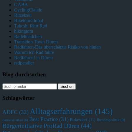
GABA
CyclingClaude
Ritzelzeit
BiketourGlobal
Takeshi fährt Rad
bikingtom
Radelmädchen
Transition Town Düren
Radfahren-Das überschätzte Risiko von hinten
Warum ich Rad fahre
Radfahren! in Düren
radpendler
Blog durchsuchen
Schlagwörter
Alltagserfahrungen
(145)
ADFC
(32)
Best Practice
(31)
Birkesdorf
(11)
Bundespolitik
(9)
Barrierefreiheit
(6)
Bürgerinitiative ProRad Düren
(44)