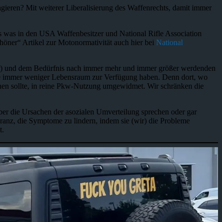
gieren? Mit weiterer Liberalisierung des Waffenrechts, damit immer
as was in den USA Waffenbesitzer und National Rifle Association
chöner“ Artikel zur Motonormativität auch hier bei
National
iker) und dem Bedürfnis nach immer mehr und immer größer werdenden
iere immer weniger Lebensraum zur Verfügung haben. Denn dort, wo
ehen sollte, in reine Pkw-Nutzung umgewidmet. Wir schränken die
ber die Ursachen der asozialen Umverteilung sprechen oder gar
anz, die Symptome zu lindern, indem sie (wir) die Probleme
t.