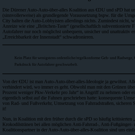
Die Dürener Auto-Auto-über-alles Koalition aus €DU und sPD hat un
(sinnvollerweise) als grundlegende Voraussetzung bspw. für die Umge
City halten die Auto-Lobbyisten allerdings nichts. Zumindest nicht
Anreize wie eine „Brötchen-Taste“ (gesellschaftlich subventionierte F
Autofahrer nur noch möglichst unbequem, unsicher und unattraktiv e
„Erreichbarkeit der Innenstadt“ schwadronieren.
Kein Platz für wenigstens ordentliche/regelkonforme Geh- und Radwege, 
Parkdruck für Autofahrer geschwurbelt.
Von der €DU ist man Auto-Auto-über-alles-Ideologie ja gewöhnt. All
verhindert wird, wo immer es geht. Obwohl man mit den Grünen über z
Prozent weniger Pkw-Verkehr pro Jahr“ in Angriff zu nehmen oder ein
eigentlich selbst auf die Fahnen geschrieben hatte: konsequente Um
von Rad- und Fußverkehr, Umsetzung von Fahrradstraßen, sichere
it!
Nun, in Koalition mit den früher durch die sPD so häufig kritisiert
Krokodilstränen bei allen möglichen Anti-Fahrrad-, Anti-Fußgänger-
Koalitionspartner in der Auto-Auto-über-alles-Koalition sind uns e