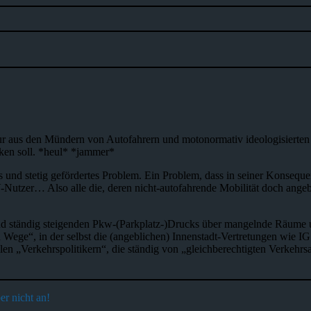
 nur aus den Mündern von Autofahrern und motonormativ ideologisiert
ken soll. *heul* *jammer*
 und stetig gefördertes Problem. Ein Problem, dass in seiner Konsequenz 
tzer… Also alle die, deren nicht-autofahrende Mobilität doch angeblic
 und ständig steigenden Pkw-(Parkplatz-)Drucks über mangelnde Räume 
n Wege“, in der selbst die (angeblichen) Innenstadt-Vertretungen wie 
len „Verkehrspolitikern“, die ständig von „gleichberechtigten Verkehrs
r nicht an!