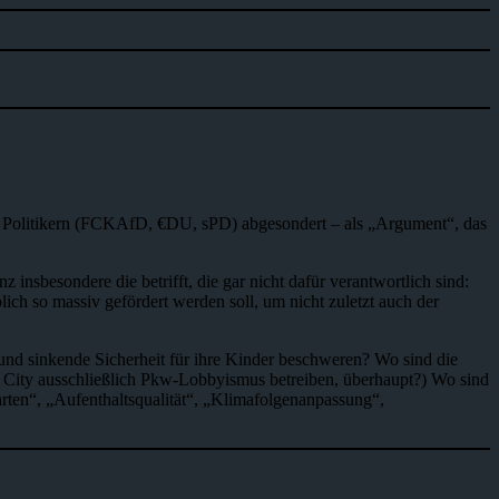
en Politikern (FCKAfD, €DU, sPD) abgesondert – als „Argument“, das
insbesondere die betrifft, die gar nicht dafür verantwortlich sind:
h so massiv gefördert werden soll, um nicht zuletzt auch der
und sinkende Sicherheit für ihre Kinder beschweren? Wo sind die
IG City ausschließlich Pkw-Lobbyismus betreiben, überhaupt?) Wo sind
arten“, „Aufenthaltsqualität“, „Klimafolgenanpassung“,