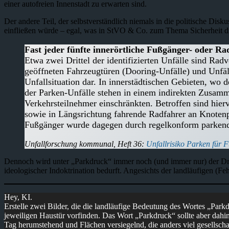
einer autofreien Innenstadt zu erwarten sind.
Der andere Teil, der selbstverständlich niemals in die politische 
einfließen würde – egal, was in StVO & Co. zum Thema Sicherheit drin
Fast jeder fünfte innerörtliche Fußgänger- oder 
Etwa zwei Drittel der identifizierten Unfälle sind Ra
geöffneten Fahrzeugtüren (Dooring-Unfälle) und Unfäl
Unfallsituation dar. In innerstädtischen Gebieten, wo 
der Parken-Unfälle stehen in einem indirekten Zusamm
Verkehrsteilnehmer einschränkten. Betroffen sind hie
sowie in Längsrichtung fahrende Radfahrer an Knotenpu
Fußgänger wurde dagegen durch regelkonform parkende
Unfallforschung kommunal, Heft 36:
Unfallrisiko Parken für
Dennoch wird unter „Parkdruck“ immer noch (und immer nur) der Druck
ideologischer Indoktrination bedurft. Angesichts der landläufigen (
Hey, KI.
Erstelle zwei Bilder, die die landläufige Bedeutung des Wortes „Park
jeweiligen Haustür vorfinden. Das Wort „Parkdruck“ sollte aber dahi
Tag herumstehend und Flächen versiegelnd, die anders viel gesellschaf