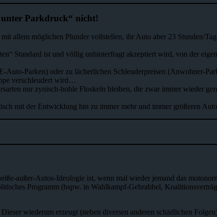
 unter Parkdruck“ nicht!
it allem möglichen Plunder vollstellen, ihr Auto aber 23 Stunden/Tag 
arten“ Standard ist und völlig unhinterfragt akzeptiert wird, von der 
s (E-Auto-Parken) oder zu lächerlichen Schleuderpreisen (Anwohner-Pa
ruppe verschleudert wird…
rsarten nur zynisch-hohle Floskeln bleiben, die zwar immer wieder gern
atisch mit der Entwicklung hin zu immer mehr und immer größeren Au
heiße-außer-Autos-Ideologie ist, wenn mal wieder jemand das motonorm
politisches Programm (bspw. in Wahlkampf-Gebrabbel, Koalitionsverträg
 Dieser wiederum erzeugt (neben diversen anderen schädlichen Folgen) 