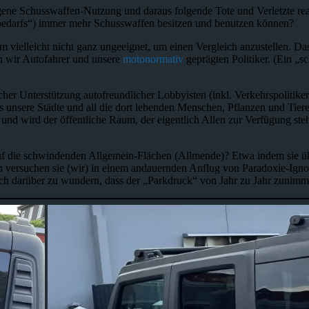
iegene Schusswaffen-Nutzung und daraus folgende Tote und Verletzte rea
sbedarfs“) immer mehr Schusswaffen besitzen und benutzen können?
m vielleicht nicht ganz ungeeignet, um einen Vergleich anzustellen. D
h wir Autofahrer und unsere
motonormativ
geprägten Politiker. (Ein „s
icher Unterstützung autofreundlicher Lobbyisten (inkl. Verkehrspolit
ss unsere Städte und all die dort lebenden Menschen, Pflanzen und T
und wird der öffentliche Raum, der eigentlich Allen zur Verfügung st
 auf die schwindenden Allgemein-Flächen (Allmende)? Etwa indem sie ü
 versuchen sie (wir) in einem andauernden Anflug von Paradoxie-Ignor
h darüber zu wundern, dass der „Parkdruck“ von Jahr zu Jahr zunimm