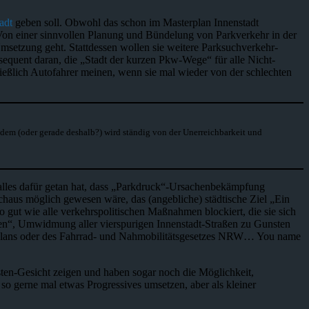
adt
geben soll. Obwohl das schon im Masterplan Innenstadt
 Von einer sinnvollen Planung und Bündelung von Parkverkehr in der
msetzung geht. Stattdessen wollen sie weitere Parksuchverkehr-
nsequent daran, die „Stadt der kurzen Pkw-Wege“ für alle Nicht-
eßlich Autofahrer meinen, wenn sie mal wieder von der schlechten
em (oder gerade deshalb?) wird ständig von der Unerreichbarkeit und
 alles dafür getan hat, dass „Parkdruck“-Ursachenbekämpfung
chaus möglich gewesen wäre, das (angebliche) städtische Ziel „Ein
gut wie alle verkehrspolitischen Maßnahmen blockiert, die sie sich
üren“, Umwidmung aller vierspurigen Innenstadt-Straßen zu Gunsten
plans oder des Fahrrad- und Nahmobilitätsgesetzes NRW… You name
sten-Gesicht zeigen und haben sogar noch die Möglichkeit,
o gerne mal etwas Progressives umsetzen, aber als kleiner