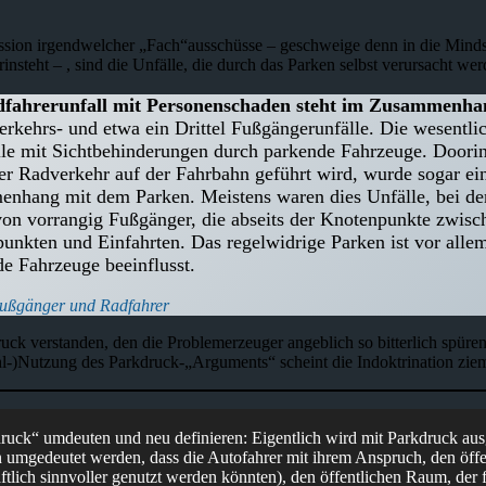
Diskussion irgendwelcher „Fach“ausschüsse – geschweige denn in die 
steht – , sind die Unfälle, die durch das Parken selbst verursacht wer
Radfahrerunfall mit Personenschaden steht im Zusammenh
dverkehrs- und etwa ein Drittel Fußgängerunfälle. Die wesentl
le mit Sichtbehinderungen durch parkende Fahrzeuge. Dooring-
der Radverkehr auf der Fahrbahn geführt wird, wurde sogar ein
enhang mit dem Parken. Meistens waren dies Unfälle, bei de
rvon vorrangig Fußgänger, die abseits der Knotenpunkte zwis
nkten und Einfahrten. Das regelwidrige Parken ist vor allem
 Fahrzeuge beeinflusst.
 Fußgänger und Radfahrer
 verstanden, den die Problemerzeuger angeblich so bitterlich spüren?
Fehl-)Nutzung des Parkdruck-„Arguments“ scheint die Indoktrination zi
druck“ umdeuten und neu definieren: Eigentlich wird mit Parkdruck ausg
n umgedeutet werden, dass die Autofahrer mit ihrem Anspruch, den öff
tlich sinnvoller genutzt werden könnten), den öffentlichen Raum, der fü