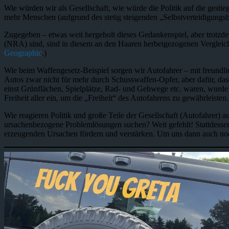
Wie würden wir als Gesellschaft, wie würde die Politik auf die gest
mehr Menschen (aufgrund des stetig steigenden „Selbstverteidigung
Zugegeben – etwas weit hergeholt dieses Gedankenspiel, aber trotzde
(NRA) sind, sind in diesem an den Haaren herbeigezogenen Vergleic
Geographic
.)
Wie beim Waffengesetz-Beispiel sorgen wir Autofahrer – mit freundl
Autos zwar nicht für mehr durch Schusswaffen-Opfer, aber dafür, da
einst Grünflächen, Spielplätze, Rad- und Gehwege etc. waren, wurde 
Freiheit aller ein, um die „Freiheit“ des Autofahrens zu gewährleisten.
Wie reagieren Politik und große Teile der Gesellschaft (Autofahrer)
ursachenbezogene Problemlösungen suchen? Weit gefehlt! Stattdessen
erzeugenden Ursachen fördern und verstärken. Um uns dann auch noc