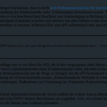
längst beschlossen, dass es doch
kein Parkraumkonzept für die Innenst
staltung der Schützenstraße (inkl. Schützenplatz) beschlossen wurde.
, wenn es von heuchlerischem Beschluss und Ankündigung in Richtung U
alschpark-Erlaubnis) schaffen und arbeiten mit allen Mitteln weiter ko
rreichbar zu machen. Während €DU und sPD selbstredend stets ausschli
ÖPNV-Spuren usw., aber jede Menge Platz für fahrende und parkende Autos… Trotzd
erdings war es vor allem die sPD, die in den vergangenen zehn Jahren
wei Legislaturperioden einen Koalitionspartner hatte, mit dem es dur
 Parkraumkonzept auf die Wege zu bringen, hat die sPD konsequent so 
setzung des Klimaschutzteilkonzepts „Klimafreundliche Mobilität in D
n Schulwegen, Maßnahmen zur Umsetzung des Nationalen Radverkehrs
en „Christ“demokraten können die Sozen endlich ihr wahres Auto-Lobbyi
 und Anti-ÖPNV-Nutzer-Beschlüssen zu vergießen. Ach, wir würden ja s
infach die Hände (ans Lenkrad) gebunden…