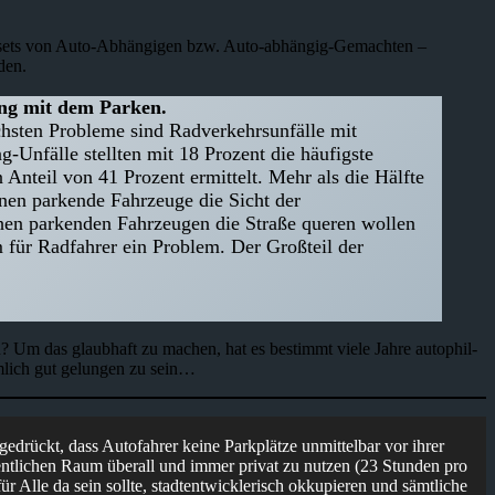
Mindsets von Auto-Abhängigen bzw. Auto-abhängig-Gemachten –
den.
ang mit dem Parken.
ichsten Probleme sind Radverkehrsunfälle mit
Unfälle stellten mit 18 Prozent die häufigste
 Anteil von 41 Prozent ermittelt. Mehr als die Hälfte
nen parkende Fahrzeuge die Sicht der
chen parkenden Fahrzeugen die Straße queren wollen
 für Radfahrer ein Problem. Der Großteil der
 Um das glaubhaft zu machen, hat es bestimmt viele Jahre autophil-
emlich gut gelungen zu sein…
edrückt, dass Autofahrer keine Parkplätze unmittelbar vor ihrer
entlichen Raum überall und immer privat zu nutzen (23 Stunden pro
r Alle da sein sollte, stadtentwicklerisch okkupieren und sämtliche