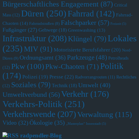
Bürgerschaftliches Engagement
(87)
Critical
Düren
(250)
Fahrrad
(142)
Fahrrad-
Mass
(12)
Falschparker
(57)
Chaoten
(14)
Fahrradstraßen
(8)
Freizeit
(5)
Fußgänger
(27)
Gehwege
(18)
Greenwashing
(13)
Lokales
Infrastruktur
(208)
Klüngel
(79)
(235)
MIV
(91)
Motorisierte Berufsfahrer
(20)
Nord-
Parkzeuge
(48)
Ordnungsamt
(36)
Petrolheads
Düren
(9)
Politik
Pkw
(100)
Pkw-Chaoten
(71)
(12)
(174)
Polizei
(19)
Presse
(22)
Radvorrangrouten
(11)
Rechtliches
Soziales
(79)
Umwelt
(40)
Technik
(18)
(12)
Verkehr
(176)
Umweltverbund
(56)
Verkehrs-Politik
(251)
Verkehrswende
(207)
Verwaltung
(115)
Ökologie
(35)
Video
(32)
„Masterplan“ Innenstadt
(5)
radpendler-Blog