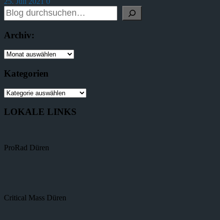
25. Juli 2021
0
Archiv:
Kategorien
LOKALE LINKS
ProRad Düren
Critical Mass Düren