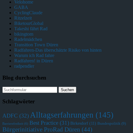
Velohome
GABA
CyclingClaude
Ritzelzeit
BiketourGlobal
Takeshi fährt Rad
bikingtom
Radelmädchen
Transition Town Düren
Radfahren-Das überschätzte Risiko von hinten
Warum ich Rad fahre
Radfahren! in Düren
radpendler
Blog durchsuchen
Schlagwörter
Alltagserfahrungen
(145)
ADFC
(32)
Best Practice
(31)
Birkesdorf
(11)
Bundespolitik
(9)
Barrierefreiheit
(6)
Bürgerinitiative ProRad Düren
(44)