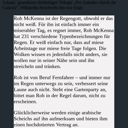
Adamsˋ grandioser fünfteiliger Trilogie „Per Anhalter durch die
Galaxis“. Wikipedia beschreibt ihn wie folgt:
Rob McKenna ist der Regengott, obwohl er das
nicht weiß. Für ihn ist einfach immer ein
miserabler Tag, es regnet immer, Rob McKenna
hat 231 verschiedene Typenbezeichnungen für
Regen. Er weiß einfach nur, dass auf miese
Arbeitstage nur miese freie Tage folgen. Die
Wolken wissen es jedenfalls nicht anders, sie
wollen nur in seiner Nähe sein und ihn
streicheln und tränken.
Rob ist von Beruf Fernfahrer – und immer nur
im Regen unterwegs zu sein, verbessert seine
Laune auch nicht. Steht eine Gartenparty an,
bittet man Rob in der Regel darum, nicht zu
erscheinen.
Glücklicherweise werden einige arabische
Scheichs auf ihn aufmerksam und bieten ihm
einen hochdotierten Vertrag an.