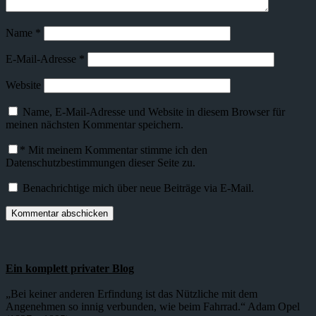
Name
*
E-Mail-Adresse
*
Website
Name, E-Mail-Adresse und Website in diesem Browser für
meinen nächsten Kommentar speichern.
*
Mit meinem Kommentar stimme ich den
Datenschutzbestimmungen dieser Seite zu.
Benachrichtige mich über neue Beiträge via E-Mail.
Ein komplett privater Blog
„Bei keiner anderen Erfindung ist das Nützliche mit dem
Angenehmen so innig verbunden, wie beim Fahrrad.“ Adam Opel