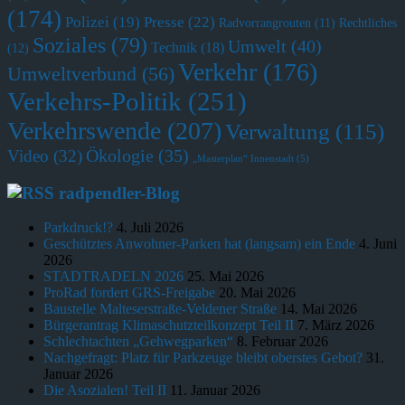
(174)
Polizei
(19)
Presse
(22)
Radvorrangrouten
(11)
Rechtliches
Soziales
(79)
Umwelt
(40)
Technik
(18)
(12)
Verkehr
(176)
Umweltverbund
(56)
Verkehrs-Politik
(251)
Verkehrswende
(207)
Verwaltung
(115)
Ökologie
(35)
Video
(32)
„Masterplan“ Innenstadt
(5)
radpendler-Blog
Parkdruck!?
4. Juli 2026
Geschütztes Anwohner-Parken hat (langsam) ein Ende
4. Juni
2026
STADTRADELN 2026
25. Mai 2026
ProRad fordert GRS-Freigabe
20. Mai 2026
Baustelle Malteserstraße-Veldener Straße
14. Mai 2026
Bürgerantrag Klimaschutzteilkonzept Teil II
7. März 2026
Schlechtachten „Gehwegparken“
8. Februar 2026
Nachgefragt: Platz für Parkzeuge bleibt oberstes Gebot?
31.
Januar 2026
Die Asozialen! Teil II
11. Januar 2026