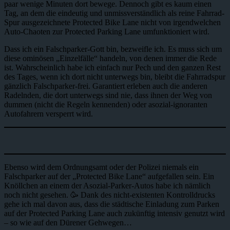
paar wenige Minuten dort bewege. Dennoch gibt es kaum einen
Tag, an dem die eindeutig und unmissverständlich als reine Fahrrad-
Spur ausgezeichnete Protected Bike Lane nicht von irgendwelchen
Auto-Chaoten zur Protected Parking Lane umfunktioniert wird.
Dass ich ein Falschparker-Gott bin, bezweifle ich. Es muss sich um
diese ominösen „Einzelfälle“ handeln, von denen immer die Rede
ist. Wahrscheinlich habe ich einfach nur Pech und den ganzen Rest
des Tages, wenn ich dort nicht unterwegs bin, bleibt die Fahrradspur
gänzlich Falschparker-frei. Garantiert erleben auch die anderen
Radelnden, die dort unterwegs sind nie, dass ihnen der Weg von
dummen (nicht die Regeln kennenden) oder asozial-ignoranten
Autofahrern versperrt wird.
Ebenso wird dem Ordnungsamt oder der Polizei niemals ein
Falschparker auf der „Protected Bike Lane“ aufgefallen sein. Ein
Knöllchen an einem der Asozial-Parker-Autos habe ich nämlich
noch nicht gesehen. 🥳 Dank des nicht-existenten Kontrolldrucks
gehe ich mal davon aus, dass die städtische Einladung zum Parken
auf der Protected Parking Lane auch zukünftig intensiv genutzt wird
– so wie auf den Dürener Gehwegen…