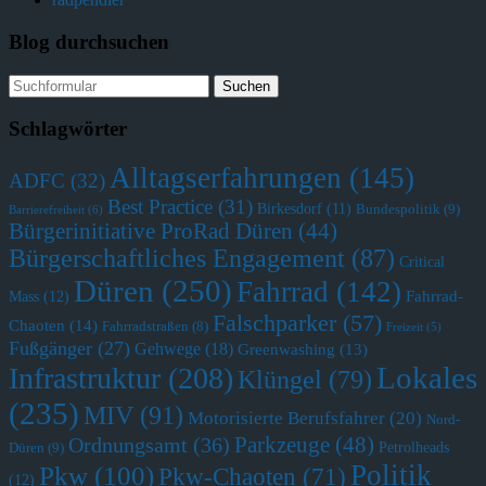
Blog durchsuchen
Schlagwörter
Alltagserfahrungen
(145)
ADFC
(32)
Best Practice
(31)
Birkesdorf
(11)
Bundespolitik
(9)
Barrierefreiheit
(6)
Bürgerinitiative ProRad Düren
(44)
Bürgerschaftliches Engagement
(87)
Critical
Düren
(250)
Fahrrad
(142)
Fahrrad-
Mass
(12)
Falschparker
(57)
Chaoten
(14)
Fahrradstraßen
(8)
Freizeit
(5)
Fußgänger
(27)
Gehwege
(18)
Greenwashing
(13)
Lokales
Infrastruktur
(208)
Klüngel
(79)
(235)
MIV
(91)
Motorisierte Berufsfahrer
(20)
Nord-
Parkzeuge
(48)
Ordnungsamt
(36)
Petrolheads
Düren
(9)
Politik
Pkw
(100)
Pkw-Chaoten
(71)
(12)