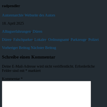
radpendler
Autorenarchiv
Webseite des Autors
18. April 2025
Alltagserfahrungen
,
Düren
Düren
,
Falschparker
,
Lokales
,
Ordnungsamt
,
Parkzeuge
,
Polizei
Vorheriger Beitrag
Nächster Beitrag
Schreibe einen Kommentar
Deine E-Mail-Adresse wird nicht veröffentlicht.
Erforderliche
Felder sind mit
*
markiert
Kommentar
*