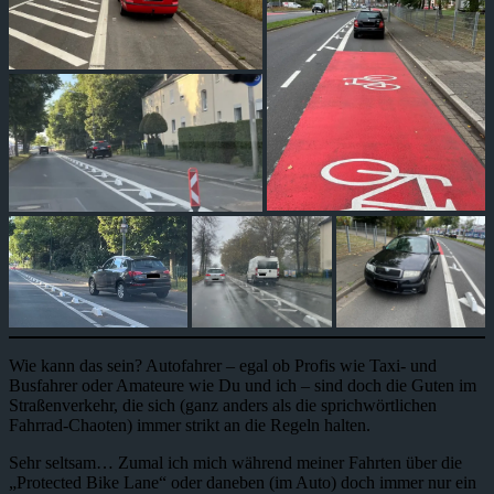
Wie kann das sein? Autofahrer – egal ob Profis wie Taxi- und
Busfahrer oder Amateure wie Du und ich – sind doch die Guten im
Straßenverkehr, die sich (ganz anders als die sprichwörtlichen
Fahrrad-Chaoten) immer strikt an die Regeln halten.
Sehr seltsam… Zumal ich mich während meiner Fahrten über die
„Protected Bike Lane“ oder daneben (im Auto) doch immer nur ein