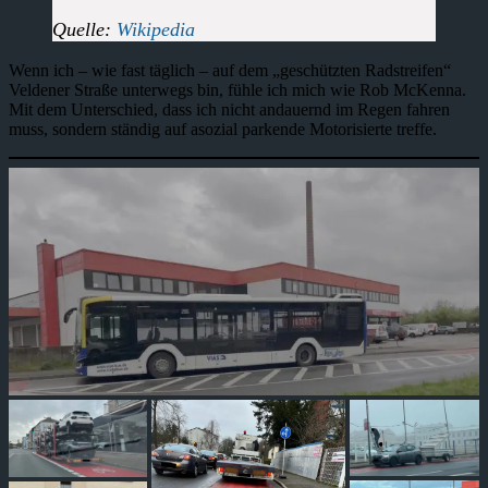
Quelle:
Wikipedia
Wenn ich – wie fast täglich – auf dem „geschützten Radstreifen“
Veldener Straße unterwegs bin, fühle ich mich wie Rob McKenna.
Mit dem Unterschied, dass ich nicht andauernd im Regen fahren
muss, sondern ständig auf asozial parkende Motorisierte treffe.