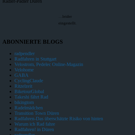
Radler-Padler Düren
…leider
eingestellt.
ABONNIERTE BLOGS
radpendler
Radfahren in Stuttgart
Velostrom, Pedelec Online-Magazin
Velohome
GABA
CyclingClaude
Ritzelzeit
BiketourGlobal
Takeshi fährt Rad
bikingtom
Radelmädchen
Transition Town Düren
Radfahren-Das überschätzte Risiko von hinten
Warum ich Rad fahre
Radfahren! in Düren
radpendler