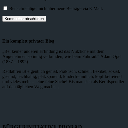
Benachrichtige mich über neue Beiträge via E-Mail.
Ein komplett privater Blog
„Bei keiner anderen Erfindung ist das Nützliche mit dem
Angenehmen so innig verbunden, wie beim Fahrrad.“ Adam Opel
(1837 – 1895)
Radfahren ist eigentlich genial. Praktisch, schnell, flexibel, sozial,
gesund, nachhaltig, platzsparend, kinderfreundlich, kopf-befreiend
und vieles mehr – eine feine Sache! Bis man sich als Berufspendler
auf den täglichen Weg macht…
BÜRGERINITIATIVE PRORAD