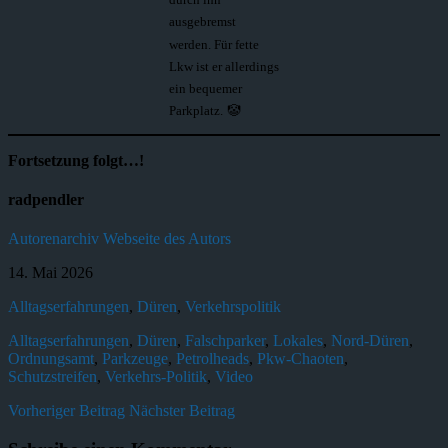
ausgebremst
werden. Für fette
Lkw ist er allerdings
ein bequemer
Parkplatz.
🤡
Fortsetzung folgt…!
radpendler
Autorenarchiv
Webseite des Autors
14. Mai 2026
Alltagserfahrungen
,
Düren
,
Verkehrspolitik
Alltagserfahrungen
,
Düren
,
Falschparker
,
Lokales
,
Nord-Düren
,
Ordnungsamt
,
Parkzeuge
,
Petrolheads
,
Pkw-Chaoten
,
Schutzstreifen
,
Verkehrs-Politik
,
Video
Vorheriger Beitrag
Nächster Beitrag