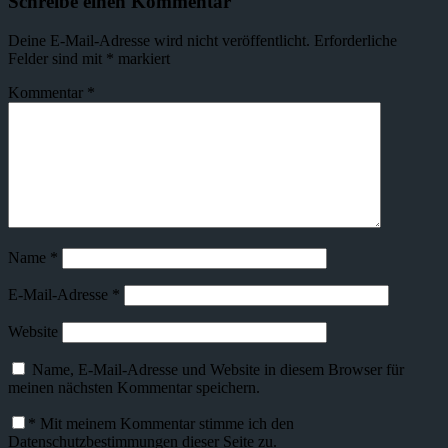
Schreibe einen Kommentar
Deine E-Mail-Adresse wird nicht veröffentlicht.
Erforderliche
Felder sind mit
*
markiert
Kommentar
*
Name
*
E-Mail-Adresse
*
Website
Name, E-Mail-Adresse und Website in diesem Browser für
meinen nächsten Kommentar speichern.
*
Mit meinem Kommentar stimme ich den
Datenschutzbestimmungen dieser Seite zu.