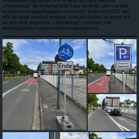
Koalitionsvertrag mit der sPD ist zwar nur noch von einer
„Optimierung“ der Protected Bike Lane die Rede, aber was sind
Koalitionsvertragsankündigen schon wert? Zumal sich €DU und
sPD bis heute standhaft weigern, Auskunft darüber zu geben, wie
sie sich diese angebliche „Optimierung“ vorstellen. Alle
diesbezüglichen Anfragen blieben unbeantwortet.