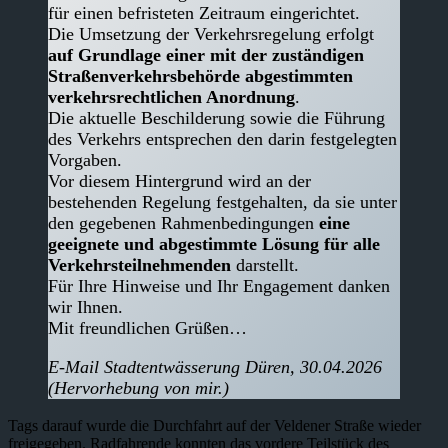
für einen befristeten Zeitraum eingerichtet.
Die Umsetzung der Verkehrsregelung erfolgt
auf Grundlage einer mit der zuständigen
Straßenverkehrsbehörde abgestimmten
verkehrsrechtlichen Anordnung
.
Die aktuelle Beschilderung sowie die Führung
des Verkehrs entsprechen den darin festgelegten
Vorgaben.
Vor diesem Hintergrund wird an der
bestehenden Regelung festgehalten, da sie unter
den gegebenen Rahmenbedingungen
eine
geeignete und abgestimmte Lösung für alle
Verkehrsteilnehmenden
darstellt.
Für Ihre Hinweise und Ihr Engagement danken
wir Ihnen.
Mit freundlichen Grüßen…
E-Mail Stadtentwässerung Düren, 30.04.2026
(Hervorhebung von mir.)
Tags darauf wurde die Durchfahrt auf der Veldener Straße wieder
freigegeben. Radfahrende konnten das vordere Teilstück des