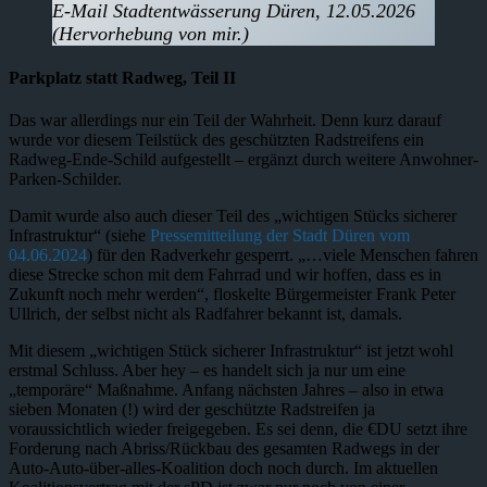
E-Mail Stadtentwässerung Düren, 12.05.2026
(Hervorhebung von mir.)
Parkplatz statt Radweg, Teil II
Das war allerdings nur ein Teil der Wahrheit. Denn kurz darauf
wurde vor diesem Teilstück des geschützten Radstreifens ein
Radweg-Ende-Schild aufgestellt – ergänzt durch weitere Anwohner-
Parken-Schilder.
Damit wurde also auch dieser Teil des „wichtigen Stücks sicherer
Infrastruktur“ (siehe
Pressemitteilung der Stadt Düren vom
04.06.2024
) für den Radverkehr gesperrt. „…viele Menschen fahren
diese Strecke schon mit dem Fahrrad und wir hoffen, dass es in
Zukunft noch mehr werden“, floskelte Bürgermeister Frank Peter
Ullrich, der selbst nicht als Radfahrer bekannt ist, damals.
Mit diesem „wichtigen Stück sicherer Infrastruktur“ ist jetzt wohl
erstmal Schluss. Aber hey – es handelt sich ja nur um eine
„temporäre“ Maßnahme. Anfang nächsten Jahres – also in etwa
sieben Monaten (!) wird der geschützte Radstreifen ja
voraussichtlich wieder freigegeben. Es sei denn, die €DU setzt ihre
Forderung nach Abriss/Rückbau des gesamten Radwegs in der
Auto-Auto-über-alles-Koalition doch noch durch. Im aktuellen