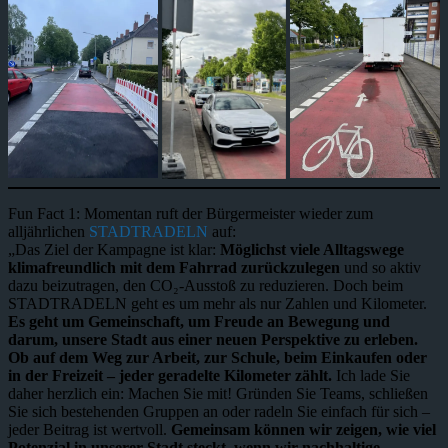
Fun Fact 1: Momentan ruft der Bürgermeister wieder zum
alljährlichen
STADTRADELN
auf:
„Das Ziel der Kampagne ist klar:
Möglichst viele Alltagswege
klimafreundlich mit dem Fahrrad zurückzulegen
und so aktiv
dazu beizutragen, den CO₂-Ausstoß zu reduzieren. Doch beim
STADTRADELN geht es um mehr als nur Zahlen und Kilometer.
Es geht um Gemeinschaft, um Freude an Bewegung und
darum, unsere Stadt aus einer neuen Perspektive zu erleben.
Ob auf dem Weg zur Arbeit, zur Schule, beim Einkaufen oder
in der Freizeit – jeder geradelte Kilometer zählt.
Ich lade Sie
daher herzlich ein: Machen Sie mit! Gründen Sie Teams, schließen
Sie sich bestehenden Gruppen an oder radeln Sie einfach für sich –
jeder Beitrag ist wertvoll.
Gemeinsam können wir zeigen, wie viel
Potenzial in unserer Stadt steckt, wenn wir nachhaltige