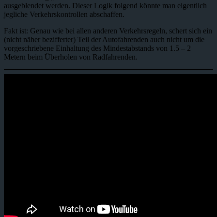
ausgeblendet werden. Dieser Logik folgend könnte man eigentlich
jegliche Verkehrskontrollen abschaffen.
Fakt ist: Genau wie bei allen anderen Verkehrsregeln, schert sich ein
(nicht näher bezifferter) Teil der Autofahrenden auch nicht um die
vorgeschriebene Einhaltung des Mindestabstands von 1.5 – 2
Metern beim Überholen von Radfahrenden.