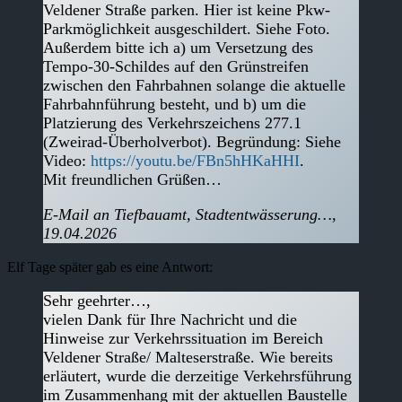
Veldener Straße parken. Hier ist keine Pkw-
Parkmöglichkeit ausgeschildert. Siehe Foto.
Außerdem bitte ich a) um Versetzung des
Tempo-30-Schildes auf den Grünstreifen
zwischen den Fahrbahnen solange die aktuelle
Fahrbahnführung besteht, und b) um die
Platzierung des Verkehrszeichens 277.1
(Zweirad-Überholverbot). Begründung: Siehe
Video:
https://youtu.be/FBn5hHKaHHI
.
Mit freundlichen Grüßen…
E-Mail an Tiefbauamt, Stadtentwässerung…,
19.04.2026
Elf Tage später gab es eine Antwort:
Sehr geehrter…,
vielen Dank für Ihre Nachricht und die
Hinweise zur Verkehrssituation im Bereich
Veldener Straße/ Malteserstraße. Wie bereits
erläutert, wurde die derzeitige Verkehrsführung
im Zusammenhang mit der aktuellen Baustelle