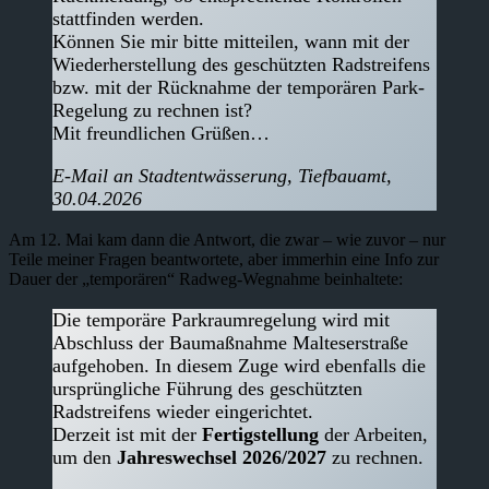
stattfinden werden.
Können Sie mir bitte mitteilen, wann mit der
Wiederherstellung des geschützten Radstreifens
bzw. mit der Rücknahme der temporären Park-
Regelung zu rechnen ist?
Mit freundlichen Grüßen…
E-Mail an Stadtentwässerung, Tiefbauamt,
30.04.2026
Am 12. Mai kam dann die Antwort, die zwar – wie zuvor – nur
Teile meiner Fragen beantwortete, aber immerhin eine Info zur
Dauer der „temporären“ Radweg-Wegnahme beinhaltete:
Die temporäre Parkraumregelung wird mit
Abschluss der Baumaßnahme Malteserstraße
aufgehoben. In diesem Zuge wird ebenfalls die
ursprüngliche Führung des geschützten
Radstreifens wieder eingerichtet.
Derzeit ist mit der
Fertigstellung
der Arbeiten,
um den
Jahreswechsel 2026/2027
zu rechnen.