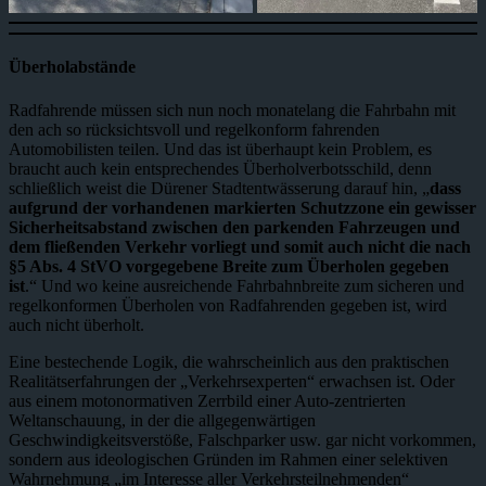
Überholabstände
Radfahrende müssen sich nun noch monatelang die Fahrbahn mit
den ach so rücksichtsvoll und regelkonform fahrenden
Automobilisten teilen. Und das ist überhaupt kein Problem, es
braucht auch kein entsprechendes Überholverbotsschild, denn
schließlich weist die Dürener Stadtentwässerung darauf hin, „
dass
aufgrund der vorhandenen markierten Schutzzone ein gewisser
Sicherheitsabstand zwischen den parkenden Fahrzeugen und
dem fließenden Verkehr vorliegt und somit auch nicht die nach
§5 Abs. 4 StVO vorgegebene Breite zum Überholen gegeben
ist
.“ Und wo keine ausreichende Fahrbahnbreite zum sicheren und
regelkonformen Überholen von Radfahrenden gegeben ist, wird
auch nicht überholt.
Eine bestechende Logik, die wahrscheinlich aus den praktischen
Realitätserfahrungen der „Verkehrsexperten“ erwachsen ist. Oder
aus einem motonormativen Zerrbild einer Auto-zentrierten
Weltanschauung, in der die allgegenwärtigen
Geschwindigkeitsverstöße, Falschparker usw. gar nicht vorkommen,
sondern aus ideologischen Gründen im Rahmen einer selektiven
Wahrnehmung „im Interesse aller Verkehrsteilnehmenden“