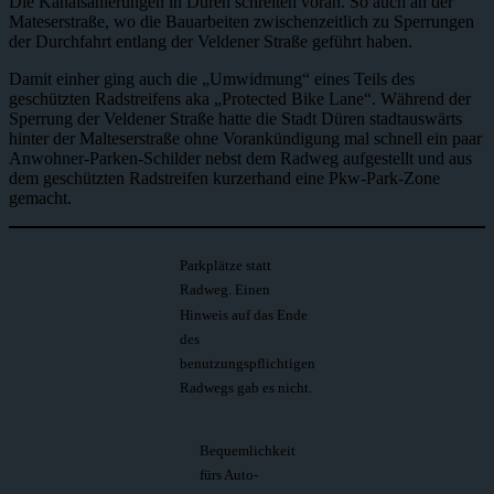
Die Kanalsanierungen in Düren schreiten voran. So auch an der
Mateserstraße, wo die Bauarbeiten zwischenzeitlich zu Sperrungen
der Durchfahrt entlang der Veldener Straße geführt haben.
Damit einher ging auch die „Umwidmung“ eines Teils des
geschützten Radstreifens aka „Protected Bike Lane“. Während der
Sperrung der Veldener Straße hatte die Stadt Düren stadtauswärts
hinter der Malteserstraße ohne Vorankündigung mal schnell ein paar
Anwohner-Parken-Schilder nebst dem Radweg aufgestellt und aus
dem geschützten Radstreifen kurzerhand eine Pkw-Park-Zone
gemacht.
Parkplätze statt
Radweg. Einen
Hinweis auf das Ende
des
benutzungspflichtigen
Radwegs gab es nicht.
Bequemlichkeit
fürs Auto-