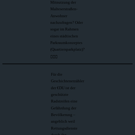
Mitnutzung der
Malteserstraßen-
Anwohner
nachzufragen? Oder
sogar im Rahmen
eines städtischen
Parkraumkonzeptes
(Quartiersparkplatz)?
🤷🏼‍♂️
Für die
Geschichtenerzähler
der €DU ist der
geschützte
Radstreifen eine
Gefährdung der
Bevölkerung –
angeblich weil
Rettungsdienste
durch ihn