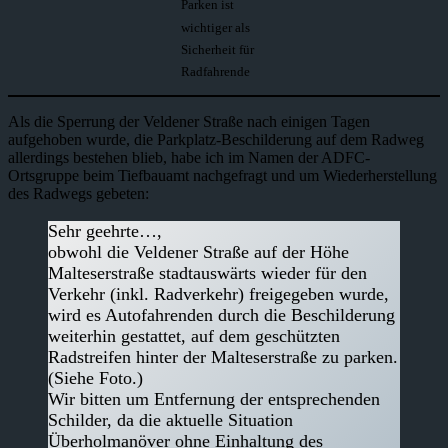
Parken ist
wichtiger als
Sicherheit für
Radfahrende
Als die Sperrung der Veldener Straße nach einigen Tagen
aufgehoben wurde, die Parkplatz-Beschilderung auf dem Radweg
allerdings bestehen blieb, habe ich im Namen der ADFC-
Ortsgruppe beim Tiefbauamt nachgefragt und um Wiederherstellung
des Radwegs gebeten:
Sehr geehrte…,
obwohl die Veldener Straße auf der Höhe
Malteserstraße stadtauswärts wieder für den
Verkehr (inkl. Radverkehr) freigegeben wurde,
wird es Autofahrenden durch die Beschilderung
weiterhin gestattet, auf dem geschützten
Radstreifen hinter der Malteserstraße zu parken.
(Siehe Foto.)
Wir bitten um Entfernung der entsprechenden
Schilder, da die aktuelle Situation
Überholmanöver ohne Einhaltung des