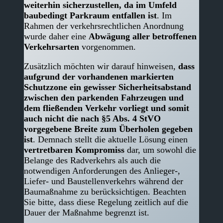
weiterhin sicherzustellen, da im Umfeld
baubedingt Parkraum entfallen ist
. Im
Rahmen der verkehrsrechtlichen Anordnung
wurde daher eine
Abwägung aller betroffenen
Verkehrsarten
vorgenommen.
Zusätzlich möchten wir darauf hinweisen,
dass
aufgrund der vorhandenen markierten
Schutzzone ein gewisser Sicherheitsabstand
zwischen den parkenden Fahrzeugen und
dem fließenden Verkehr vorliegt und somit
auch nicht die nach §5 Abs. 4 StVO
vorgegebene Breite zum Überholen gegeben
ist
. Demnach stellt die aktuelle Lösung einen
vertretbaren Kompromiss
dar, um sowohl die
Belange des Radverkehrs als auch die
notwendigen Anforderungen des Anlieger-,
Liefer- und Baustellenverkehrs während der
Baumaßnahme zu berücksichtigen. Beachten
Sie bitte, dass diese Regelung zeitlich auf die
Dauer der Maßnahme begrenzt ist.