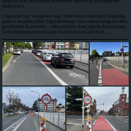
denn auf dem geschützten Radstreifen herrscht ja eh komplettes
Halteverbot.
Ungeachtet der wenigstens bzgl. Parkverbot eindeutigen Regelung
parkten trotzdem jeden Tag jede Menge Autos stundenlang auf dem
geschützten Radstreifen – offensichtlich ohne jegliche Konsequenz.
Kein Ordnungsamt und keine Knöllchen weit und breit…