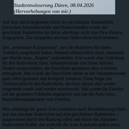
Stadtentwässerung Düren, 08.04.2026
(Hervorhebungen von mir.)
Auf dem davor liegenden Stück des geschützten Radstreifens
(zwischen Johanniterstraße und Malteserstraße) wurde der
geschützte Radstreifen bis dahin allerdings nicht zum Pkw-Parken
freigegeben. Das (doppelte) absolute Halteverbot blieb bestehen.
Der „vertretbare Kompromiss“, den die Behörden für dieses
Teilstück ausgeheckt hatten, bestand offensichtlich darin, mehrmals
pro Woche neue „Regeln“ aufzustellen. Erst wurde eine Umleitung
für den Radverkehr (über Johanniterstraße und Neue Jülicher
Straße) ausgeschildert, die Durchfahrt geradeaus aber weiterhin
ermöglicht. Mal wurde die Durchfahrt direkt an der Johanniterstraße
ganz offen gelassen, mal komplett versperrt. Dann folgte ein
Verbotsschild für den Radverkehr, das kurz darauf aber wieder
umgedreht wurde und wieder verschwand. Mal wurde die Einfahrt
auf der gesamten Fahrbahn abgesperrt, mal nur die Auto-Spur…
Baustellenmanagement vom Feinsten.
Was allerdings die ganze Zeit (zumindest nach Beschilderung) blieb,
war das absolute Halteverbot auf dem geschützten Radstreifen –
ausgewiesen durch den Radweg selbst und durch das Absolute-
Halteverbot-Schild, das wohl für die Auto-Fahrbahn gelten muss,