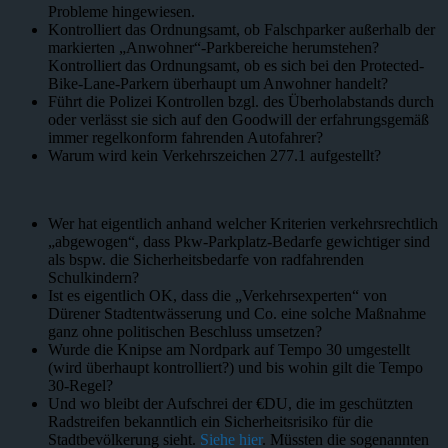
Probleme hingewiesen.
Kontrolliert das Ordnungsamt, ob Falschparker außerhalb der
markierten „Anwohner“-Parkbereiche herumstehen?
Kontrolliert das Ordnungsamt, ob es sich bei den Protected-
Bike-Lane-Parkern überhaupt um Anwohner handelt?
Führt die Polizei Kontrollen bzgl. des Überholabstands durch
oder verlässt sie sich auf den Goodwill der erfahrungsgemäß
immer regelkonform fahrenden Autofahrer?
Warum wird kein Verkehrszeichen 277.1 aufgestellt?
Wer hat eigentlich anhand welcher Kriterien verkehrsrechtlich
„abgewogen“, dass Pkw-Parkplatz-Bedarfe gewichtiger sind
als bspw. die Sicherheitsbedarfe von radfahrenden
Schulkindern?
Ist es eigentlich OK, dass die „Verkehrsexperten“ von
Dürener Stadtentwässerung und Co. eine solche Maßnahme
ganz ohne politischen Beschluss umsetzen?
Wurde die Knipse am Nordpark auf Tempo 30 umgestellt
(wird überhaupt kontrolliert?) und bis wohin gilt die Tempo
30-Regel?
Und wo bleibt der Aufschrei der €DU, die im geschützten
Radstreifen bekanntlich ein Sicherheitsrisiko für die
Stadtbevölkerung sieht.
Siehe hier
. Müssten die sogenannten