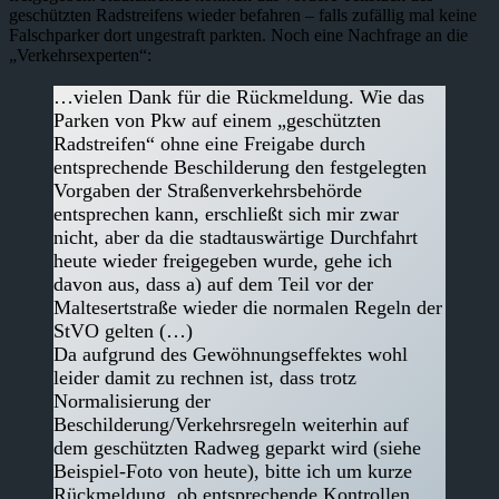
geschützten Radstreifens wieder befahren – falls zufällig mal keine
Falschparker dort ungestraft parkten. Noch eine Nachfrage an die
„Verkehrsexperten“:
…vielen Dank für die Rückmeldung. Wie das
Parken von Pkw auf einem „geschützten
Radstreifen“ ohne eine Freigabe durch
entsprechende Beschilderung den festgelegten
Vorgaben der Straßenverkehrsbehörde
entsprechen kann, erschließt sich mir zwar
nicht, aber da die stadtauswärtige Durchfahrt
heute wieder freigegeben wurde, gehe ich
davon aus, dass a) auf dem Teil vor der
Maltesertstraße wieder die normalen Regeln der
StVO gelten (…)
Da aufgrund des Gewöhnungseffektes wohl
leider damit zu rechnen ist, dass trotz
Normalisierung der
Beschilderung/Verkehrsregeln weiterhin auf
dem geschützten Radweg geparkt wird (siehe
Beispiel-Foto von heute), bitte ich um kurze
Rückmeldung, ob entsprechende Kontrollen