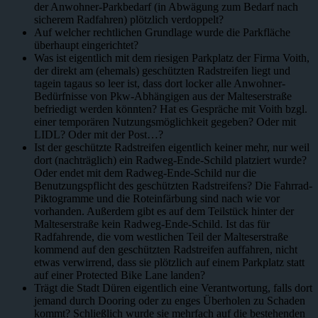
der Anwohner-Parkbedarf (in Abwägung zum Bedarf nach
sicherem Radfahren) plötzlich verdoppelt?
Auf welcher rechtlichen Grundlage wurde die Parkfläche
überhaupt eingerichtet?
Was ist eigentlich mit dem riesigen Parkplatz der Firma Voith,
der direkt am (ehemals) geschützten Radstreifen liegt und
tagein tagaus so leer ist, dass dort locker alle Anwohner-
Bedürfnisse von Pkw-Abhängigen aus der Malteserstraße
befriedigt werden könnten? Hat es Gespräche mit Voith bzgl.
einer temporären Nutzungsmöglichkeit gegeben? Oder mit
LIDL? Oder mit der Post…?
Ist der geschützte Radstreifen eigentlich keiner mehr, nur weil
dort (nachträglich) ein Radweg-Ende-Schild platziert wurde?
Oder endet mit dem Radweg-Ende-Schild nur die
Benutzungspflicht des geschützten Radstreifens? Die Fahrrad-
Piktogramme und die Roteinfärbung sind nach wie vor
vorhanden. Außerdem gibt es auf dem Teilstück hinter der
Malteserstraße kein Radweg-Ende-Schild. Ist das für
Radfahrende, die vom westlichen Teil der Malteserstraße
kommend auf den geschützten Radstreifen auffahren, nicht
etwas verwirrend, dass sie plötzlich auf einem Parkplatz statt
auf einer Protected Bike Lane landen?
Trägt die Stadt Düren eigentlich eine Verantwortung, falls dort
jemand durch Dooring oder zu enges Überholen zu Schaden
kommt? Schließlich wurde sie mehrfach auf die bestehenden