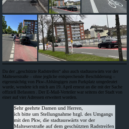
Da der „geschützte Radstreifen“ also auch stadtauswärts vor der
Malteserstraße – ohne jegliche entsprechende Beschilderung –
eigenmächtig von Pkw-Abhängigen zum Parkplatz umgedeutet
wurde, wendete ich mich am 19. April erneut an die mit der Sache
offiziell Befassten . Der E-Mail-Verteiler war seitens der Stadt von
einer auf vier Adressen erweitert worden.
Sehr geehrte Damen und Herren,
ich bitte um Stellungnahme bzgl. des Umgangs
mit den Pkw, die stadtauswärts vor der
Malteserstraße auf dem geschützten Radstreifen