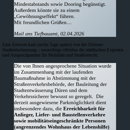
Mindestabstands sowie Dooring begünstigt.
Außerdem könnte sie zu einem
„Gewöhnungseffekt“ führen.
Mit freundlichen Grüßen…
Mail ans Tiefbauamt, 02.04.2026
Eine Antwort kam (sechs Tage später) von der Dürener
Stadtentwässerung – neuerdings offenbar die städtischen Experten
und Ansprechpartner für Mobilität und Straßenrecht:
Die von Ihnen angesprochene Situation wurde
im Zusammenhang mit der laufenden
Baumaßnahme in Abstimmung mit der
Straßenverkehrsbehörde, der Bauleitung der
Stadtentwässerung Düren und dem
Verkehrssicherer bewusst so geregelt. Die
derzeit ausgewiesene Parkmöglichkeit dient
insbesondere dazu, die
Erreichbarkeit für
Anlieger, Liefer- und Baustellenverkehre
sowie mobilitätseingeschränkte Personen
(angrenzendes Wohnhaus der Lebenshilfe)