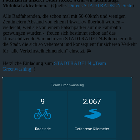
Mobilität aktiv leben.
“ (Quelle:
Dürens STADTRADELN-Seite
)
Alle Radfahrenden, die schon mal mit 50-60kmh und wenigen
Zentimetern Abstand von einem Pkw/Lkw überholt wurden –
vielleicht, weil sie von einem Falschparker auf die Fahrbahn
gezwungen wurden -, freuen sich bestimmt schon auf das
klimaschützende Sammeln von STADTRADELN-Kilometern für
die Stadt, die sich so vehement und konsequent für sicheren Verkehr
für „alle Verkehrsteilnehmenden“ einsetzt. 🚘
Herzliche Einladung zum
STADTRADELN-„Team
Greenwashing“
!