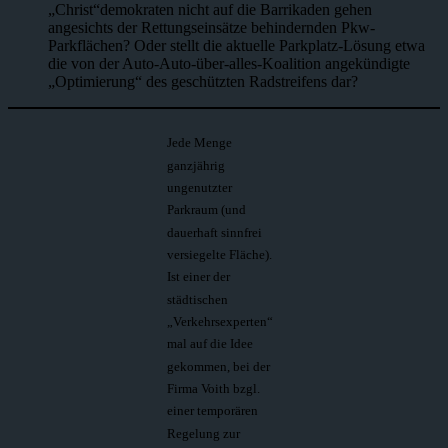
„Christ“demokraten nicht auf die Barrikaden gehen
angesichts der Rettungseinsätze behindernden Pkw-
Parkflächen? Oder stellt die aktuelle Parkplatz-Lösung etwa
die von der Auto-Auto-über-alles-Koalition angekündigte
„Optimierung“ des geschützten Radstreifens dar?
Jede Menge
ganzjährig
ungenutzter
Parkraum (und
dauerhaft sinnfrei
versiegelte Fläche).
Ist einer der
städtischen
„Verkehrsexperten“
mal auf die Idee
gekommen, bei der
Firma Voith bzgl.
einer temporären
Regelung zur