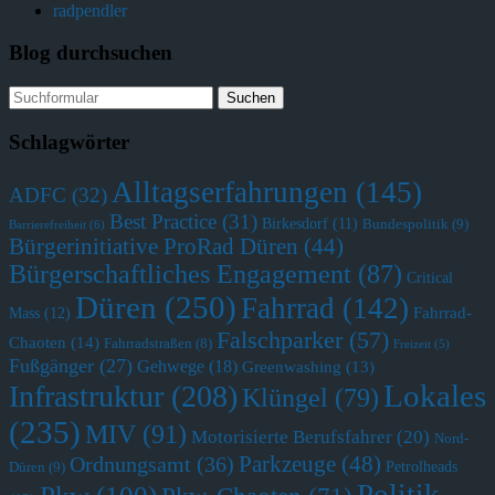
radpendler
Blog durchsuchen
Schlagwörter
Alltagserfahrungen
(145)
ADFC
(32)
Best Practice
(31)
Birkesdorf
(11)
Bundespolitik
(9)
Barrierefreiheit
(6)
Bürgerinitiative ProRad Düren
(44)
Bürgerschaftliches Engagement
(87)
Critical
Düren
(250)
Fahrrad
(142)
Fahrrad-
Mass
(12)
Falschparker
(57)
Chaoten
(14)
Fahrradstraßen
(8)
Freizeit
(5)
Fußgänger
(27)
Gehwege
(18)
Greenwashing
(13)
Lokales
Infrastruktur
(208)
Klüngel
(79)
(235)
MIV
(91)
Motorisierte Berufsfahrer
(20)
Nord-
Parkzeuge
(48)
Ordnungsamt
(36)
Petrolheads
Düren
(9)
Politik