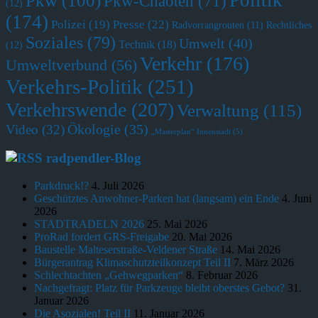
Pkw
(100)
Pkw-Chaoten
(71)
(12)
(174)
Polizei
(19)
Presse
(22)
Radvorrangrouten
(11)
Rechtliches
Soziales
(79)
Umwelt
(40)
Technik
(18)
(12)
Verkehr
(176)
Umweltverbund
(56)
Verkehrs-Politik
(251)
Verkehrswende
(207)
Verwaltung
(115)
Ökologie
(35)
Video
(32)
„Masterplan“ Innenstadt
(5)
radpendler-Blog
Parkdruck!?
4. Juli 2026
Geschütztes Anwohner-Parken hat (langsam) ein Ende
4. Juni
2026
STADTRADELN 2026
25. Mai 2026
ProRad fordert GRS-Freigabe
20. Mai 2026
Baustelle Malteserstraße-Veldener Straße
14. Mai 2026
Bürgerantrag Klimaschutzteilkonzept Teil II
7. März 2026
Schlechtachten „Gehwegparken“
8. Februar 2026
Nachgefragt: Platz für Parkzeuge bleibt oberstes Gebot?
31.
Januar 2026
Die Asozialen! Teil II
11. Januar 2026