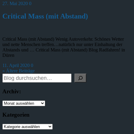
27. Mai 2020
0
Critical Mass (mit Abstand)
Critical Mass (mit Abstand) Wenig Autoverkehr. Schönes Wetter
und nette Menschen treffen…natürlich nur unter Einhaltung der
Abstands und … Critical Mass (mit Abstand) Blog Radfahren! in
Düren
11. April 2020
0
« Ältere Beiträge
Archiv:
Kategorien