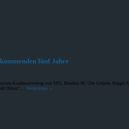
e kommenden fünf Jahre
lneuen Koalitionsvertrag von SPD, Bündnis 90 / Die Grünen, Bürger fü
kunft Düren“….
Weiterlesen →