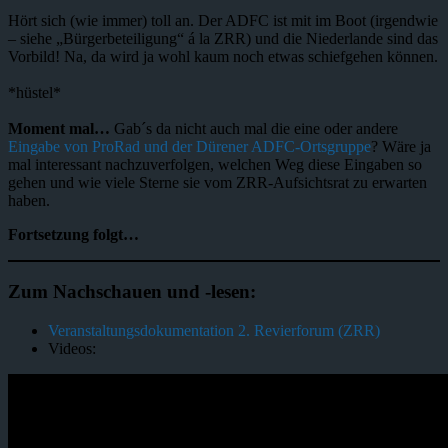
Hört sich (wie immer) toll an. Der ADFC ist mit im Boot (irgendwie
– siehe „Bürgerbeteiligung“ á la ZRR) und die Niederlande sind das
Vorbild! Na, da wird ja wohl kaum noch etwas schiefgehen können.
*hüstel*
Moment mal…
Gab´s da nicht auch mal die eine oder andere
Eingabe von ProRad und der Dürener ADFC-Ortsgruppe
? Wäre ja
mal interessant nachzuverfolgen, welchen Weg diese Eingaben so
gehen und wie viele Sterne sie vom ZRR-Aufsichtsrat zu erwarten
haben.
Fortsetzung folgt…
Zum Nachschauen und -lesen:
Veranstaltungsdokumentation 2. Revierforum (ZRR)
Videos: