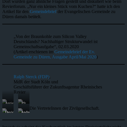
Dort wurden ganz ähnliche Fragen gestellt und diskutiert wie beim
Revierforum. „Nur ein kleines Stück vom Kuchen?“ hatte ich den
Artikel für den
Gemeindebrief
der Evangelischen Gemeinde zu
Düren damals betitelt.
„Von der Braunkohle zum Silicon Valley
Deutschlands? Nachhaltiger Strukturwandel ist
Gemeinschaftsaufgabe“, 02.03.2020
(Artikel erschienen im
Gemeindebrief der Ev.
Gemeinde zu Düren, Ausgabe April/Mai 2020
)
Ralph Sterck (FDP)
,
MdR der Stadt Köln und
Geschäftsführer der Zukunftsagentur Rheinisches
Revier
Antje
Pfr.
Grothus
Jens
Die VertreteInnen der Zivilgesellschaft.
Klima-
Sannig
David
Andreas
Allianz
Superintendent,
Dresen
Büttgen
Deutschland
Kirchenkreis
rheinlanddergemeinschaft
Buirer
Jülich
.noblogs
für