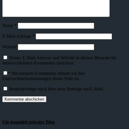
Name
*
E-Mail-Adresse
*
Website
Name, E-Mail-Adresse und Website in diesem Browser für
meinen nächsten Kommentar speichern.
*
Mit meinem Kommentar stimme ich den
Datenschutzbestimmungen dieser Seite zu.
Benachrichtige mich über neue Beiträge via E-Mail.
Ein komplett privater Blog