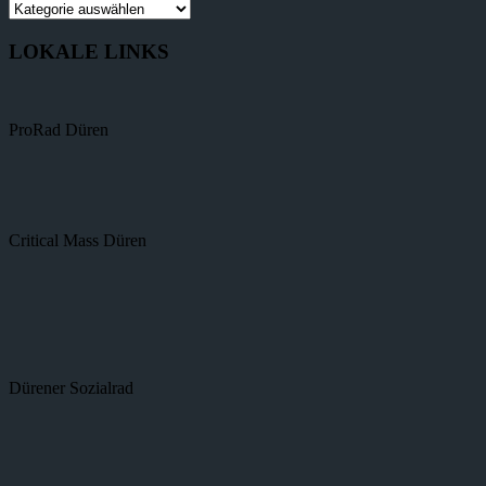
LOKALE LINKS
ProRad Düren
Critical Mass Düren
Dürener Sozialrad