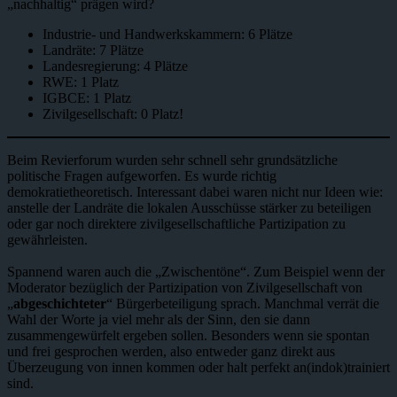
„nachhaltig“ prägen wird?
Industrie- und Handwerkskammern: 6 Plätze
Landräte: 7 Plätze
Landesregierung: 4 Plätze
RWE: 1 Platz
IGBCE: 1 Platz
Zivilgesellschaft: 0 Platz!
Beim Revierforum wurden sehr schnell sehr grundsätzliche
politische Fragen aufgeworfen. Es wurde richtig
demokratietheoretisch. Interessant dabei waren nicht nur Ideen wie:
anstelle der Landräte die lokalen Ausschüsse stärker zu beteiligen
oder gar noch direktere zivilgesellschaftliche Partizipation zu
gewährleisten.
Spannend waren auch die „Zwischentöne“. Zum Beispiel wenn der
Moderator bezüglich der Partizipation von Zivilgesellschaft von
„
abgeschichteter
“ Bürgerbeteiligung sprach. Manchmal verrät die
Wahl der Worte ja viel mehr als der Sinn, den sie dann
zusammengewürfelt ergeben sollen. Besonders wenn sie spontan
und frei gesprochen werden, also entweder ganz direkt aus
Überzeugung von innen kommen oder halt perfekt an(indok)trainiert
sind.