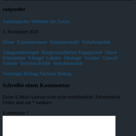
radpendler
Autorenarchiv
Webseite des Autors
3. November 2020
Düren
,
Expertenwissen
,
Strukturwandel
,
Verkehrspolitik
Alltagserfahrungen
,
Bürgerschaftliches Engagement
,
Düren
,
Infrastruktur
,
Klüngel
,
Lokales
,
Ökologie
,
Soziales
,
Umwelt
,
Verkehr
,
Verkehrs-Politik
,
Verkehrswende
Vorheriger Beitrag
Nächster Beitrag
Schreibe einen Kommentar
Deine E-Mail-Adresse wird nicht veröffentlicht.
Erforderliche
Felder sind mit
*
markiert
Kommentar
*