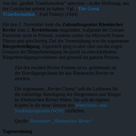
von der „großen Transformation“ sprechen – in der Hoffnung, aus
der Geschichte gelernt zu haben. Vgl. „
The Great
Transformation
“, Karl Polanyi (1944)
Für den 2. November hatte die
Zukunftsagentur Rheinisches
Revier
zum 2.
Revierforum
eingeladen. Aufgrund der Corona-
Pandemie nicht in Präsenz, sondern online via Microsoft Teams.
Thema und gleichzeitig Ziel der Veranstaltung war die sogenannte
Bürgerbeteiligung
. Eigentlich ging es aber eher um.die engen
Grenzen der Bürgerbeteiligung im (noch zu entwickelnden)
Bürgerbeteiligungsverfahren und generell im ganzen Prozess.
Ziel des zweiten Revier-Forums ist es, gemeinsam an
der Beteiligungscharta für das Rheinische Revier zu
arbeiten.
Die sogenannte „Revier-Charta“ soll die Leitlinien für
die zukünftige Beteiligung der Bürgerinnen und Bürger
im Rheinischen Revier bilden. Sie soll als eigenes
Kapitel in die neue Version des
Wirtschafts- und
Strukturprogramm (WSP)
einfließen.
Quelle:
Newsletter „Rheinisches Revier“
Tagesordnung