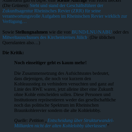
Außerdem gab es bspw. eine
Kleine Anfrage
von Horst Becker
(Die Grünen):
Steht und stand der Geschäftsführer der
Zukunftsagentur Rheinisches Revier (ZRR) für seine
verantwortungsvolle Aufgaben im Rheinischen Revier wirklich zur
Verfügung…
Sowie
Stellungnahmen
wie die von
BUND/LNU/NABU
oder des
Mitweltausschusses des Kirchenkreises Jülich
. (Die üblichen
Querulanten also…)
Die Kritik:
Noch einseitiger geht es kaum mehr!
Die Zusammensetzung des Aufsichtsrates bedeutet,
dass diejenigen, die noch vor kurzem den
Kohleausstieg zu verhindern versuchten und ganz auf
Linie des RWE waren, jetzt alleine über eine Zukunft
ohne Kohle entscheiden sollen. Diese Personen und
Institutionen repräsentieren weder das gesellschaftliche
noch das politische Spektrum im Rheinischen
Braunkohlerevier sondern die alte Kohlelobby.
Quelle: Petition „
Entscheidung über Strukturwandel-
Milliarden nicht der alten Kohlelobby überlassen!
“