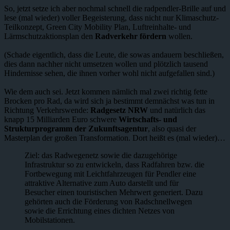
So, jetzt setze ich aber nochmal schnell die radpendler-Brille auf und
lese (mal wieder) voller Begeisterung, dass nicht nur Klimaschutz-
Teilkonzept, Green City Mobility Plan, Luftreinhalte- und
Lärmschutzaktionsplan den
Radverkehr fördern
wollen.
(Schade eigentlich, dass die Leute, die sowas andauern beschließen,
dies dann nachher nicht umsetzen wollen und plötzlich tausend
Hindernisse sehen, die ihnen vorher wohl nicht aufgefallen sind.)
Wie dem auch sei. Jetzt kommen nämlich mal zwei richtig fette
Brocken pro Rad, da wird sich ja bestimmt demnächst was tun in
Richtung Verkehrswende:
Radgesetz NRW
und natürlich das
knapp 15 Milliarden Euro schwere
Wirtschafts- und
Strukturprogramm der Zukunftsagentur
, also quasi der
Masterplan der großen Transformation. Dort heißt es (mal wieder)…
Ziel: das Radwegenetz sowie die dazugehörige
Infrastruktur so zu entwickeln, dass Radfahren bzw. die
Fortbewegung mit Leichtfahrzeugen für Pendler eine
attraktive Alternative zum Auto darstellt und für
Besucher einen touristischen Mehrwert generiert. Dazu
gehörten auch die Förderung von Radschnellwegen
sowie die Errichtung eines dichten Netzes von
Mobilstationen.