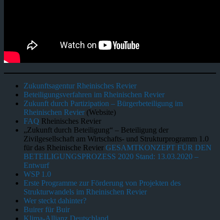
Zukunftsagentur Rheinisches Revier
Beteiligungsverfahren im Rheinischen Revier
Zukunft durch Partizipation – Bürgerbeteiligung im
Rheinischen Revier
(Website)
FAQ
Rheinisches Revier
„Zukunft durch Beteiligung“ – Beteiligung der
Zivilgesellschaft am Wirtschafts- und Strukturprogramm 1.0
für das Rheinische Revier
GESAMTKONZEPT FÜR DEN
BETEILIGUNGSPROZESS 2020 Stand: 13.03.2020 –
Entwurf
WSP 1.0
Erste Programme zur Förderung von Projekten des
Strukturwandels im Rheinischen Revier
Wer steckt dahinter?
Buirer für Buir
Klima-Allianz Deutschland