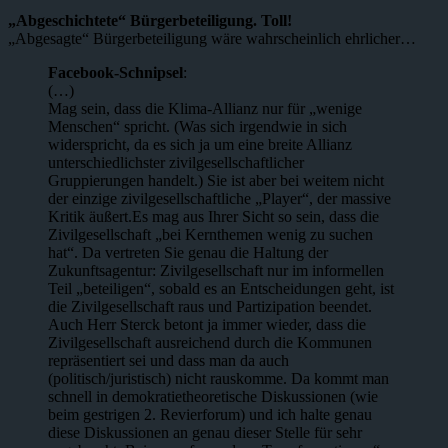
„Abgeschichtete“ Bürgerbeteiligung. Toll!
„Abgesagte“ Bürgerbeteiligung wäre wahrscheinlich ehrlicher…
Facebook-Schnipsel
:
(…)
Mag sein, dass die Klima-Allianz nur für „wenige
Menschen“ spricht. (Was sich irgendwie in sich
widerspricht, da es sich ja um eine breite Allianz
unterschiedlichster zivilgesellschaftlicher
Gruppierungen handelt.) Sie ist aber bei weitem nicht
der einzige zivilgesellschaftliche „Player“, der massive
Kritik äußert.Es mag aus Ihrer Sicht so sein, dass die
Zivilgesellschaft „bei Kernthemen wenig zu suchen
hat“. Da vertreten Sie genau die Haltung der
Zukunftsagentur: Zivilgesellschaft nur im informellen
Teil „beteiligen“, sobald es an Entscheidungen geht, ist
die Zivilgesellschaft raus und Partizipation beendet.
Auch Herr Sterck betont ja immer wieder, dass die
Zivilgesellschaft ausreichend durch die Kommunen
repräsentiert sei und dass man da auch
(politisch/juristisch) nicht rauskomme. Da kommt man
schnell in demokratietheoretische Diskussionen (wie
beim gestrigen 2. Revierforum) und ich halte genau
diese Diskussionen an genau dieser Stelle für sehr