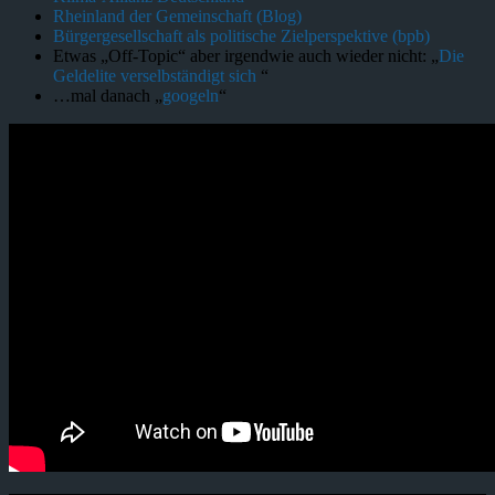
Rheinland der Gemeinschaft (Blog)
Bürgergesellschaft als politische Zielperspektive (bpb)
Etwas „Off-Topic“ aber irgendwie auch wieder nicht: „
Die
Geldelite verselbständigt sich
“
…mal danach „
googeln
“