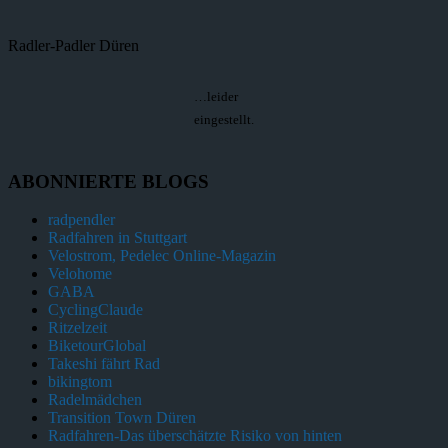
Radler-Padler Düren
…leider
eingestellt.
ABONNIERTE BLOGS
radpendler
Radfahren in Stuttgart
Velostrom, Pedelec Online-Magazin
Velohome
GABA
CyclingClaude
Ritzelzeit
BiketourGlobal
Takeshi fährt Rad
bikingtom
Radelmädchen
Transition Town Düren
Radfahren-Das überschätzte Risiko von hinten