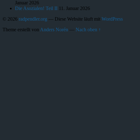
Januar 2026
Die Asozialen! Teil II
11. Januar 2026
© 2026
radpendler.org
— Diese Website läuft mit
WordPress
Theme erstellt von
Anders Norén
—
Nach oben ↑