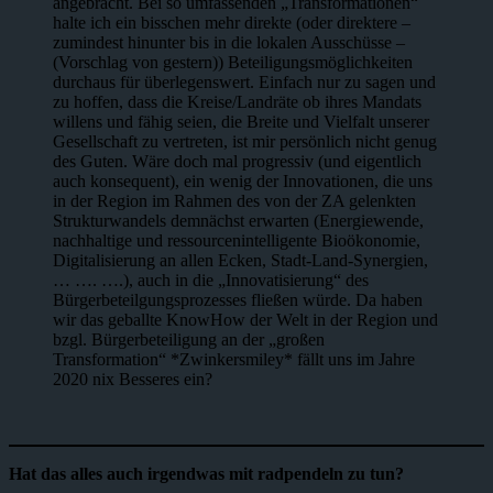
angebracht. Bei so umfassenden „Transformationen“
halte ich ein bisschen mehr direkte (oder direktere –
zumindest hinunter bis in die lokalen Ausschüsse –
(Vorschlag von gestern)) Beteiligungsmöglichkeiten
durchaus für überlegenswert. Einfach nur zu sagen und
zu hoffen, dass die Kreise/Landräte ob ihres Mandats
willens und fähig seien, die Breite und Vielfalt unserer
Gesellschaft zu vertreten, ist mir persönlich nicht genug
des Guten. Wäre doch mal progressiv (und eigentlich
auch konsequent), ein wenig der Innovationen, die uns
in der Region im Rahmen des von der ZA gelenkten
Strukturwandels demnächst erwarten (Energiewende,
nachhaltige und ressourcenintelligente Bioökonomie,
Digitalisierung an allen Ecken, Stadt-Land-Synergien,
… …. ….), auch in die „Innovatisierung“ des
Bürgerbeteilgungsprozesses fließen würde. Da haben
wir das geballte KnowHow der Welt in der Region und
bzgl. Bürgerbeteiligung an der „großen
Transformation“ *Zwinkersmiley* fällt uns im Jahre
2020 nix Besseres ein?
Hat das alles auch irgendwas mit radpendeln zu tun?