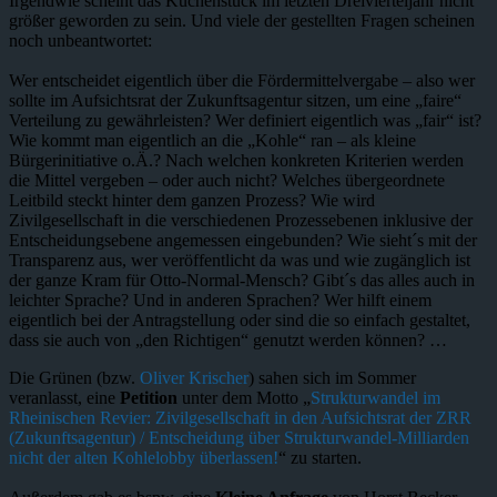
Irgendwie scheint das Kuchenstück im letzten Dreivierteljahr nicht
.org
Buir
größer geworden zu sein. Und viele der gestellten Fragen scheinen
noch unbeantwortet:
Wer entscheidet eigentlich über die Fördermittelvergabe – also wer
sollte im Aufsichtsrat der Zukunftsagentur sitzen, um eine „faire“
Verteilung zu gewährleisten? Wer definiert eigentlich was „fair“ ist?
Wie kommt man eigentlich an die „Kohle“ ran – als kleine
Bürgerinitiative o.Ä.? Nach welchen konkreten Kriterien werden
die Mittel vergeben – oder auch nicht? Welches übergeordnete
Leitbild steckt hinter dem ganzen Prozess? Wie wird
Zivilgesellschaft in die verschiedenen Prozessebenen inklusive der
Entscheidungsebene angemessen eingebunden? Wie sieht´s mit der
Transparenz aus, wer veröffentlicht da was und wie zugänglich ist
der ganze Kram für Otto-Normal-Mensch? Gibt´s das alles auch in
leichter Sprache? Und in anderen Sprachen? Wer hilft einem
eigentlich bei der Antragstellung oder sind die so einfach gestaltet,
dass sie auch von „den Richtigen“ genutzt werden können? …
Die Grünen (bzw.
Oliver Krischer
) sahen sich im Sommer
veranlasst, eine
Petition
unter dem Motto „
Strukturwandel im
Rheinischen Revier: Zivilgesellschaft in den Aufsichtsrat der ZRR
(Zukunftsagentur) / Entscheidung über Strukturwandel-Milliarden
nicht der alten Kohlelobby überlassen!
“ zu starten.