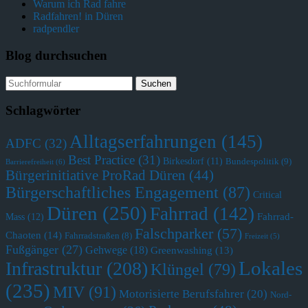
Warum ich Rad fahre
Radfahren! in Düren
radpendler
Blog durchsuchen
Schlagwörter
Alltagserfahrungen
(145)
ADFC
(32)
Best Practice
(31)
Birkesdorf
(11)
Bundespolitik
(9)
Barrierefreiheit
(6)
Bürgerinitiative ProRad Düren
(44)
Bürgerschaftliches Engagement
(87)
Critical
Düren
(250)
Fahrrad
(142)
Fahrrad-
Mass
(12)
Falschparker
(57)
Chaoten
(14)
Fahrradstraßen
(8)
Freizeit
(5)
Fußgänger
(27)
Gehwege
(18)
Greenwashing
(13)
Lokales
Infrastruktur
(208)
Klüngel
(79)
(235)
MIV
(91)
Motorisierte Berufsfahrer
(20)
Nord-