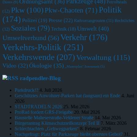
Parkzeuge
(48)
Ordnungsamt
(36)
Petrolheads
Düren
(9)
Politik
Pkw
(100)
Pkw-Chaoten
(71)
(12)
(174)
Polizei
(19)
Presse
(22)
Radvorrangrouten
(11)
Rechtliches
Soziales
(79)
Umwelt
(40)
Technik
(18)
(12)
Verkehr
(176)
Umweltverbund
(56)
Verkehrs-Politik
(251)
Verkehrswende
(207)
Verwaltung
(115)
Ökologie
(35)
Video
(32)
„Masterplan“ Innenstadt
(5)
radpendler-Blog
Parkdruck!?
4. Juli 2026
Geschütztes Anwohner-Parken hat (langsam) ein Ende
4. Juni
2026
STADTRADELN 2026
25. Mai 2026
ProRad fordert GRS-Freigabe
20. Mai 2026
Baustelle Malteserstraße-Veldener Straße
14. Mai 2026
Bürgerantrag Klimaschutzteilkonzept Teil II
7. März 2026
Schlechtachten „Gehwegparken“
8. Februar 2026
Nachgefragt: Platz für Parkzeuge bleibt oberstes Gebot?
31.