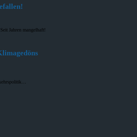
fallen!
Seit Jahren mangelhaft!
&Klimagedöns
rkehrspolitik…