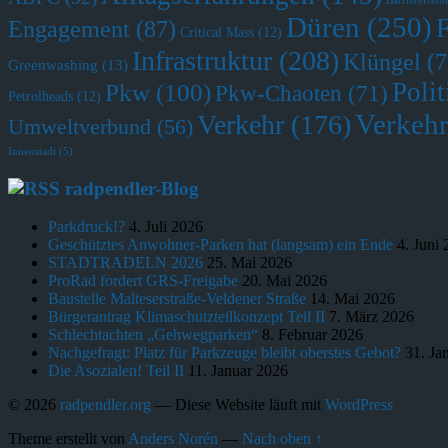
Barrierefreihe
Düren
(250)
Engagement
(87)
Critical Mass
(12)
Infrastruktur
(208)
Klüngel
(7
Greenwashing
(13)
Polit
Pkw
(100)
Pkw-Chaoten
(71)
Petrolheads
(12)
Verkehr
Verkehr
(176)
Umweltverbund
(56)
Innenstadt
(5)
radpendler-Blog
Parkdruck!?
4. Juli 2026
Geschütztes Anwohner-Parken hat (langsam) ein Ende
4. Juni
STADTRADELN 2026
25. Mai 2026
ProRad fordert GRS-Freigabe
20. Mai 2026
Baustelle Malteserstraße-Veldener Straße
14. Mai 2026
Bürgerantrag Klimaschutzteilkonzept Teil II
7. März 2026
Schlechtachten „Gehwegparken“
8. Februar 2026
Nachgefragt: Platz für Parkzeuge bleibt oberstes Gebot?
31. Ja
Die Asozialen! Teil II
11. Januar 2026
© 2026
radpendler.org
— Diese Website läuft mit
WordPress
Theme erstellt von
Anders Norén
—
Nach oben ↑