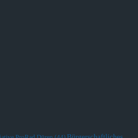
Bürgerschaftliches
tiative ProRad Düren
(44)