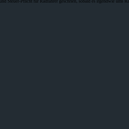
und Steuer-Pflicht für Radfahrer geschrien, sobald es irgendwie ums R