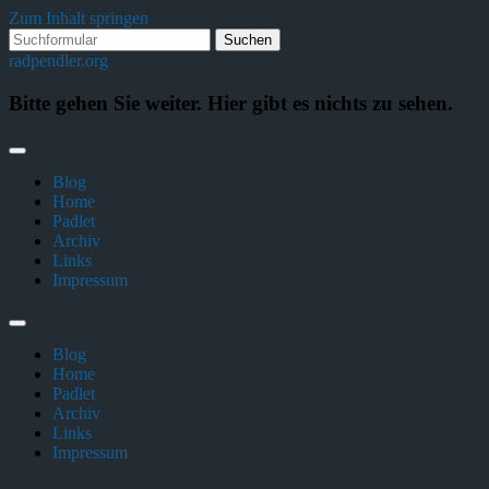
Zum Inhalt springen
radpendler.org
Bitte gehen Sie weiter. Hier gibt es nichts zu sehen.
Blog
Home
Padlet
Archiv
Links
Impressum
Blog
Home
Padlet
Archiv
Links
Impressum