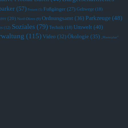
parker
(57)
Fußgänger
(27)
Gehwege
(18)
Freizeit
(5)
Parkzeuge
(48)
Ordnungsamt
(36)
hrer
(20)
Nord-Düren
(9)
Soziales
(79)
Umwelt
(40)
Technik
(18)
es
(12)
rwaltung
(115)
Ökologie
(35)
Video
(32)
„Masterplan“