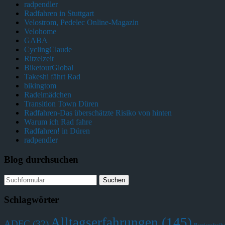
radpendler
Radfahren in Stuttgart
Velostrom, Pedelec Online-Magazin
Velohome
GABA
CyclingClaude
Ritzelzeit
BiketourGlobal
Takeshi fährt Rad
bikingtom
Radelmädchen
Transition Town Düren
Radfahren-Das überschätzte Risiko von hinten
Warum ich Rad fahre
Radfahren! in Düren
radpendler
Blog durchsuchen
Schlagwörter
Alltagserfahrungen
(145)
ADFC
(32)