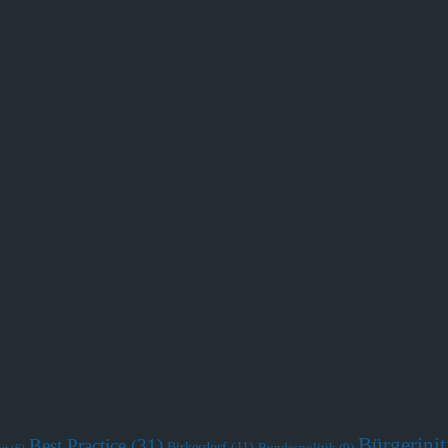
Bürgerini
Best Practice
(31)
Birkesdorf
(11)
Bundespolitik
(9)