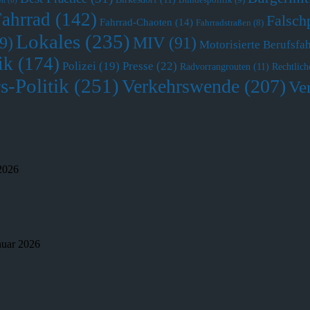
it
(6)
Fahrrad
(142)
Falsch
Fahrrad-Chaoten
(14)
Fahrradstraßen
(8)
Lokales
(235)
MIV
(91)
9)
Motorisierte Berufsfa
ik
(174)
Polizei
(19)
Presse
(22)
Radvorrangrouten
(11)
Rechtlich
s-Politik
(251)
Verkehrswende
(207)
Ve
 2026
nuar 2026