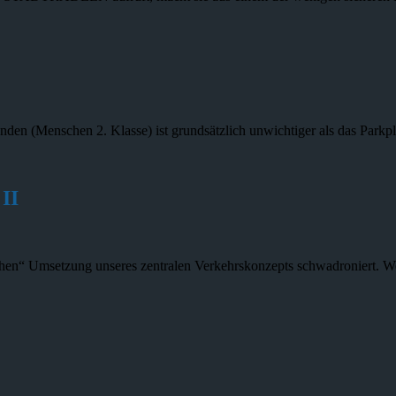
den (Menschen 2. Klasse) ist grundsätzlich unwichtiger als das Parkp
II
en“ Umsetzung unseres zentralen Verkehrskonzepts schwadroniert. Wer g