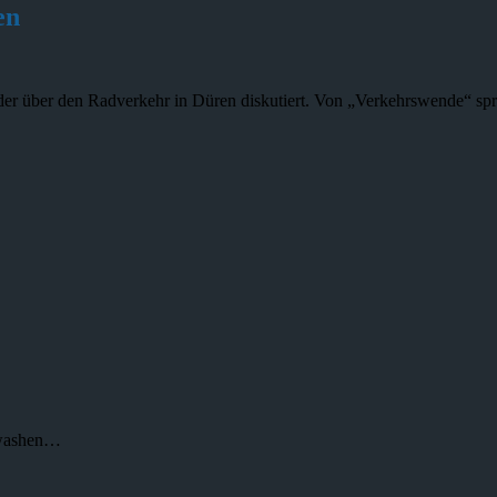
en
r über den Radverkehr in Düren diskutiert. Von „Verkehrswende“ sp
nwashen…