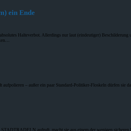
m) ein Ende
absolutes Halteverbot. Allerdings nur laut (eindeutiger) Beschilderun
arken…
 aufpolieren – außer ein paar Standard-Politiker-Floskeln dürfen sie d
DTRADELN aufruft, macht sie aus einem der wenigen sicheren Radw