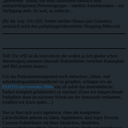
„gehörende“ Raum, nur einer (ansonsten natürlich total
unterprivilegierten) Personengruppe – nämlich Autofahrenden – zur
Verfügung steht. So weit, so schlecht…
(By the way: Die cDU fordert darüber hinaus (aus Gründen)
zusätzlich noch den parkplatzgebührenfreien Shopping-Mittwoch.
Toll! Die sPD ist da innovativer, die wollen ja (ich glaube schon
übermorgen) autonom fahrende Roboterbusse zwischen Kaiserplatz
und Bhf pendeln lassen.)
Um das Parkraummanagement noch menschen-, klima- und
aufenthaltsqualitätsfreundlicher zu gestalten, schlagen wir als
PARTEI der extremen Mitte
vor, ab sofort das innerstädtische
Parken komplett gebührenfrei zu machen! (Dass wir entsprechende
Parkplätze dann im nächsten Schritt aus der Innenstadt verbannen,
erzählen wir Euch später…)
Nur so lässt sich noch irgendwie, ohne der kompletten
Lächerlichkeit anheim zu fallen, legitimieren, dass bspw Porsche
Cayenne-FahrerInnen mit ihren hässlichen, überfetten,
innenstadtinkompatiblen Drecksschleudern überhaupt irgendwo in