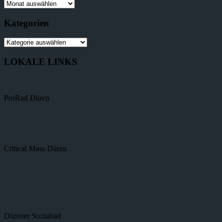
Kategorien
LOKALE LINKS
ProRad Düren
Critical Mass Düren
Dürener Sozialrad