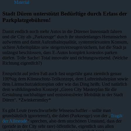
Material
Stadt Düren unterstützt Bedürftige durch Erlass der
Parkplatzgebühren!
Damit endlich noch mehr Autos in die Dürener Innenstadt fahren
und die City als „Parkzeuge“ durch ihr stundenlanges Herumstehen
aufwerten und damit Aufenthaltsqualität, systemrelevanten Konsum,
sichere Arbeitsplätze usw steigern/erzeugen/sichern, hat die Stadt ja
unlängst beschlossen, dass E-Autos komplett kostenlos parken
dürfen. Tolle Sache! Total innovativ und richtungsweisend. (Welche
Richtung eigentlich?)
Entspricht auf jeden Fall auch fast ungefähr ganz ziemlich genau
100%ig dem Klimaschutz-Teilkonzept, dem Luftreinhalteplan sowie
dem Lärmschutzaktionsplan oder wie das Ding heißt. Und natürlich
dem wohlklingenden Konzept „Green City Masterplan für die
Gestaltung nachhaltiger und emissionsfreier Mobilität in der Stadt
Düren“. *Zwinkersmiley*
Es gibt Leute (verschwurbelte Wissenschaftler – sollte man
grundsätzlich ignorieren!), die dabei (Parkzeuge) von der „
Tragik
der Allmende
“ sprechen, also dem unschönen Umstand, dass der
(gerade in der City sehr rare) öffentliche, eigentlich uns allen