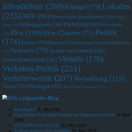
Lokales
Infrastruktur
(208)
Klüngel
(79)
(235)
MIV
(91)
Motorisierte Berufsfahrer
(20)
Nord-
Parkzeuge
(48)
Ordnungsamt
(36)
Petrolheads
Düren
(9)
Politik
Pkw
(100)
Pkw-Chaoten
(71)
(12)
(174)
Polizei
(19)
Presse
(22)
Radvorrangrouten
(11)
Rechtliches
Soziales
(79)
Umwelt
(40)
Technik
(18)
(12)
Verkehr
(176)
Umweltverbund
(56)
Verkehrs-Politik
(251)
Verkehrswende
(207)
Verwaltung
(115)
Ökologie
(35)
Video
(32)
„Masterplan“ Innenstadt
(5)
radpendler-Blog
Parkdruck!?
4. Juli 2026
Geschütztes Anwohner-Parken hat (langsam) ein Ende
4. Juni
2026
STADTRADELN 2026
25. Mai 2026
ProRad fordert GRS-Freigabe
20. Mai 2026