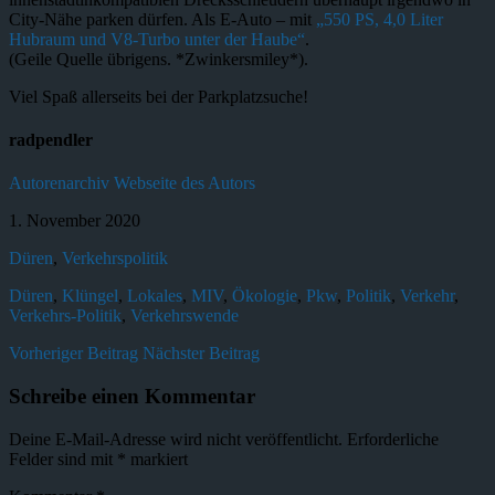
City-Nähe parken dürfen. Als E-Auto – mit
„550 PS, 4,0 Liter
Hubraum und V8-Turbo unter der Haube“
.
(Geile Quelle übrigens. *Zwinkersmiley*).
Viel Spaß allerseits bei der Parkplatzsuche!
radpendler
Autorenarchiv
Webseite des Autors
1. November 2020
Düren
,
Verkehrspolitik
Düren
,
Klüngel
,
Lokales
,
MIV
,
Ökologie
,
Pkw
,
Politik
,
Verkehr
,
Verkehrs-Politik
,
Verkehrswende
Vorheriger Beitrag
Nächster Beitrag
Schreibe einen Kommentar
Deine E-Mail-Adresse wird nicht veröffentlicht.
Erforderliche
Felder sind mit
*
markiert