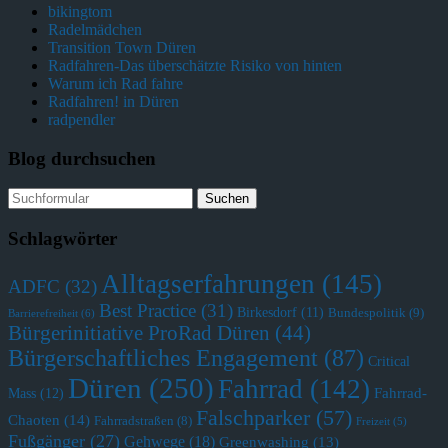
bikingtom
Radelmädchen
Transition Town Düren
Radfahren-Das überschätzte Risiko von hinten
Warum ich Rad fahre
Radfahren! in Düren
radpendler
Blog durchsuchen
Schlagwörter
Alltagserfahrungen
(145)
ADFC
(32)
Best Practice
(31)
Birkesdorf
(11)
Bundespolitik
(9)
Barrierefreiheit
(6)
Bürgerinitiative ProRad Düren
(44)
Bürgerschaftliches Engagement
(87)
Critical
Düren
(250)
Fahrrad
(142)
Fahrrad-
Mass
(12)
Falschparker
(57)
Chaoten
(14)
Fahrradstraßen
(8)
Freizeit
(5)
Fußgänger
(27)
Gehwege
(18)
Greenwashing
(13)