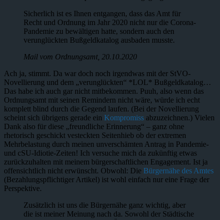
Sicherlich ist es Ihnen entgangen, dass das Amt für
Recht und Ordnung im Jahr 2020 nicht nur die Corona-
Pandemie zu bewältigen hatte, sondern auch den
verunglückten Bußgeldkatalog ausbaden musste.
Mail vom Ordnungsamt, 20.10.2020
Ach ja, stimmt. Da war doch noch irgendwas mit der StVO-
Novellierung und dem „verunglückten“ *LOL* Bußgeldkatalog…
Das habe ich auch gar nicht mitbekommen. Puuh, also wenn das
Ordnungsamt mit seinen Remindern nicht wäre, würde ich echt
komplett blind durch die Gegend laufen. (Bei der Novellierung
scheint sich übrigens gerade ein
Kompromiss
abzuzeichnen.) Vielen
Dank also für diese „freundliche Erinnerung“ – ganz ohne
rhetorisch geschickt vesteckten Seitenhieb ob der extremen
Mehrbelastung durch meinen unverschämten Antrag in Pandemie-
und cSU-Idiotie-Zeiten! Ich versuche mich da zukünftig etwas
zurückzuhalten mit meinem bürgerschaftlichen Engagement. Ist ja
offensichtlich nicht erwünscht. Obwohl: Die
Bürgernähe des Amtes
(Bezahlungspflichtiger Artikel) ist wohl einfach nur eine Frage der
Perspektive.
Zusätzlich ist uns die Bürgernähe ganz wichtig, aber
die ist meiner Meinung nach da. Sowohl der Städtische