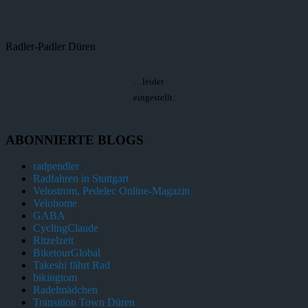
Radler-Padler Düren
…leider
eingestellt.
ABONNIERTE BLOGS
radpendler
Radfahren in Stuttgart
Velostrom, Pedelec Online-Magazin
Velohome
GABA
CyclingClaude
Ritzelzeit
BiketourGlobal
Takeshi fährt Rad
bikingtom
Radelmädchen
Transition Town Düren