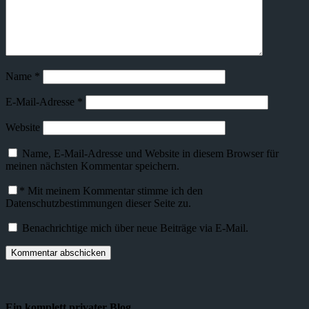
Name
*
E-Mail-Adresse
*
Website
Name, E-Mail-Adresse und Website in diesem Browser für
meinen nächsten Kommentar speichern.
*
Mit meinem Kommentar stimme ich den
Datenschutzbestimmungen dieser Seite zu.
Benachrichtige mich über neue Beiträge via E-Mail.
Ein komplett privater Blog