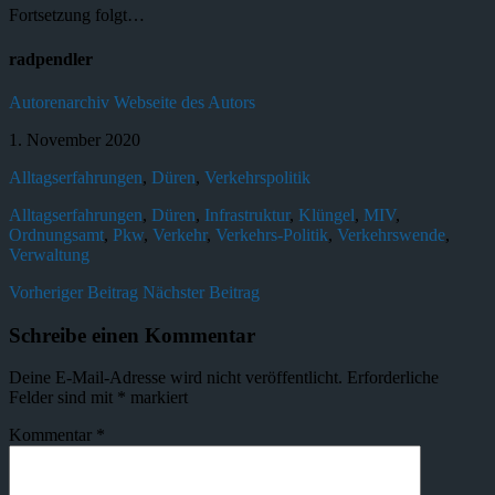
Fortsetzung folgt…
radpendler
Autorenarchiv
Webseite des Autors
1. November 2020
Alltagserfahrungen
,
Düren
,
Verkehrspolitik
Alltagserfahrungen
,
Düren
,
Infrastruktur
,
Klüngel
,
MIV
,
Ordnungsamt
,
Pkw
,
Verkehr
,
Verkehrs-Politik
,
Verkehrswende
,
Verwaltung
Vorheriger Beitrag
Nächster Beitrag
Schreibe einen Kommentar
Deine E-Mail-Adresse wird nicht veröffentlicht.
Erforderliche
Felder sind mit
*
markiert
Kommentar
*