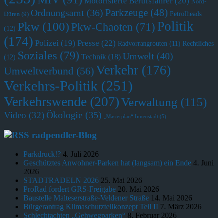
Motorisierte Berufsfahrer
(20)
Nord-
Parkzeuge
(48)
Ordnungsamt
(36)
Petrolheads
Düren
(9)
Politik
Pkw
(100)
Pkw-Chaoten
(71)
(12)
(174)
Polizei
(19)
Presse
(22)
Radvorrangrouten
(11)
Rechtliches
Soziales
(79)
Umwelt
(40)
Technik
(18)
(12)
Verkehr
(176)
Umweltverbund
(56)
Verkehrs-Politik
(251)
Verkehrswende
(207)
Verwaltung
(115)
Ökologie
(35)
Video
(32)
„Masterplan“ Innenstadt
(5)
radpendler-Blog
Parkdruck!?
4. Juli 2026
Geschütztes Anwohner-Parken hat (langsam) ein Ende
4. Juni
2026
STADTRADELN 2026
25. Mai 2026
ProRad fordert GRS-Freigabe
20. Mai 2026
Baustelle Malteserstraße-Veldener Straße
14. Mai 2026
Bürgerantrag Klimaschutzteilkonzept Teil II
7. März 2026
Schlechtachten „Gehwegparken“
8. Februar 2026