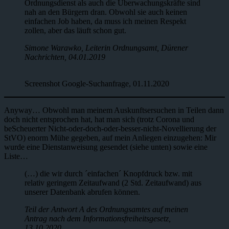
Ordnungsdienst als auch die Überwachungskräfte sind
nah an den Bürgern dran. Obwohl sie auch keinen
einfachen Job haben, da muss ich meinen Respekt
zollen, aber das läuft schon gut.
Simone Warawko, Leiterin Ordnungsamt, Dürener
Nachrichten, 04.01.2019
Screenshot Google-Suchanfrage, 01.11.2020
Anyway… Obwohl man meinem Auskunftsersuchen in Teilen dann
doch nicht entsprochen hat, hat man sich (trotz Corona und
beScheuerter Nicht-oder-doch-oder-besser-nicht-Novellierung der
StVO) enorm Mühe gegeben, auf mein Anliegen einzugehen: Mir
wurde eine Dienstanweisung gesendet (siehe unten) sowie eine
Liste…
(…) die wir durch ´einfachen´ Knopfdruck bzw. mit
relativ geringem Zeitaufwand (2 Std. Zeitaufwand) aus
unserer Datenbank abrufen können.
Teil der Antwort A des Ordnungsamtes auf meinen
Antrag nach dem Informationsfreiheitsgesetz,
13.10.2020