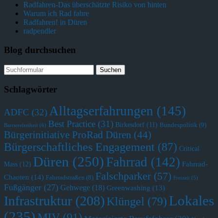
Radfahren-Das überschätzte Risiko von hinten
Warum ich Rad fahre
Radfahren! in Düren
radpendler
Blog durchsuchen
Schlagwörter
Alltagserfahrungen
(145)
ADFC
(32)
Best Practice
(31)
Birkesdorf
(11)
Bundespolitik
(9)
Barrierefreiheit
(6)
Bürgerinitiative ProRad Düren
(44)
Bürgerschaftliches Engagement
(87)
Critical
Düren
(250)
Fahrrad
(142)
Fahrrad-
Mass
(12)
Falschparker
(57)
Chaoten
(14)
Fahrradstraßen
(8)
Freizeit
(5)
Fußgänger
(27)
Gehwege
(18)
Greenwashing
(13)
Lokales
Infrastruktur
(208)
Klüngel
(79)
(235)
MIV
(91)