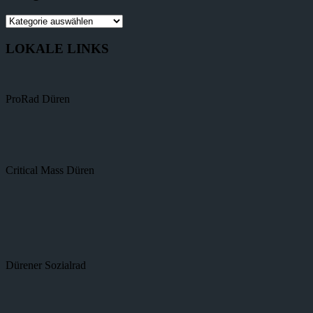
LOKALE LINKS
ProRad Düren
Critical Mass Düren
Dürener Sozialrad