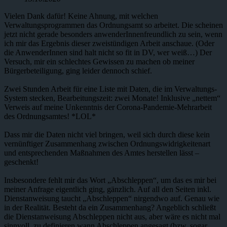
Vielen Dank dafür! Keine Ahnung, mit welchen
Verwaltungsprogrammen das Ordnungsamt so arbeitet. Die scheinen
jetzt nicht gerade besonders anwenderInnenfreundlich zu sein, wenn
ich mir das Ergebnis dieser zweistündigen Arbeit anschaue. (Oder
die AnwenderInnen sind halt nicht so fit in DV, wer weiß…) Der
Versuch, mir ein schlechtes Gewissen zu machen ob meiner
Bürgerbeteiligung, ging leider dennoch schief.
Zwei Stunden Arbeit für eine Liste mit Daten, die im Verwaltungs-
System stecken, Bearbeitungszeit: zwei Monate! Inklusive „nettem“
Verweis auf meine Unkenntnis der Corona-Pandemie-Mehrarbeit
des Ordnungsamtes! *LOL*
Dass mir die Daten nicht viel bringen, weil sich durch diese kein
vernünftiger Zusammenhang zwischen Ordnungswidrigkeitenart
und entsprechenden Maßnahmen des Amtes herstellen lässt –
geschenkt!
Insbesondere fehlt mir das Wort „Abschleppen“, um das es mir bei
meiner Anfrage eigentlich ging, gänzlich. Auf all den Seiten inkl.
Dienstanweisung taucht „Abschleppen“ nirgendwo auf. Genau wie
in der Realität. Besteht da ein Zusammenhang? Angeblich schließt
die Dienstanweisung Abschleppen nicht aus, aber wäre es nicht mal
sinnvoll, zu definieren wann Abschleppen angesagt (bzw. sogar