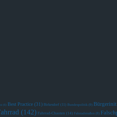
Bürgerini
Best Practice
(31)
Birkesdorf
(11)
Bundespolitik
(9)
it
(6)
Fahrrad
(142)
Falsch
Fahrrad-Chaoten
(14)
Fahrradstraßen
(8)