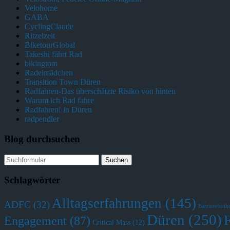
Velohome
GABA
CyclingClaude
Ritzelzeit
BiketourGlobal
Takeshi fährt Rad
bikingtom
Radelmädchen
Transition Town Düren
Radfahren-Das überschätzte Risiko von hinten
Warum ich Rad fahre
Radfahren! in Düren
radpendler
Blog durchsuchen
Schlagwörter
Alltagserfahrungen
(145)
ADFC
(32)
Barrierefreihe
Düren
(250)
Engagement
(87)
Critical Mass
(12)