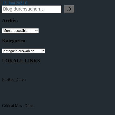
13. Juni 2021
0
Archiv:
Kategorien
LOKALE LINKS
ProRad Düren
Critical Mass Düren