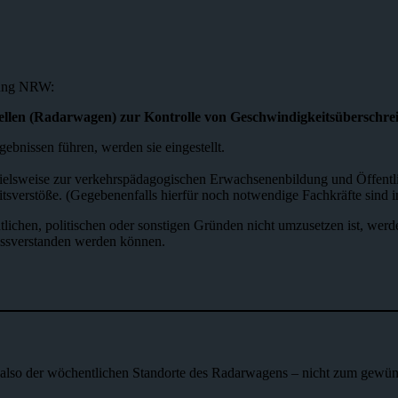
nung NRW:
tellen (Radarwagen) zur Kontrolle von Geschwindigkeitsüberschre
bnissen führen, werden sie eingestellt.
ispielsweise zur verkehrspädagogischen Erwachsenenbildung und Öffentlic
itsverstöße. (Gegebenenfalls hierfür noch notwendige Fachkräfte sind 
lichen, politischen oder sonstigen Gründen nicht umzusetzen ist, werden
missverstanden werden können.
 also der wöchentlichen Standorte des Radarwagens – nicht zum gewüns