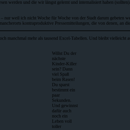
n werden und die wir längst gelernt und internalisiert haben (sollte
r – nur weil ich nicht Woche für Woche von der Stadt darum gebeten we
ancherorts kontraproduktive Pressemitteilungen, die von denen, an die s
t doch manchmal mehr als tausend Excel-Tabellen. Und bleibt vielleicht
Willst Du der
nächste
Kinder-Killer
sein? Dann
viel Spaß
beim Rasen!
Du sparst
bestimmt ein
paar
Sekunden.
Und gewinnst
dafür auch
noch ein
Leben voll
toller