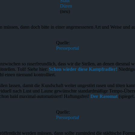
Stadt
Düren
(neu)
müssen, dann doch bitte in einer angemessenen Art und Weise und auch
Quelle:
Presseportal
nzwischen so raserfreundlich, dass wir die Stellen, an denen diesmal wi
stellen. Toll! Siehe hier:
Schon wieder diese Kampfradler!
Niedrigs
hl einen niemand kontrolliert.
llen lassen, damit die Kundschaft weiter ungestört rasen und töten ka
ndividuell nach Lust und Laune gewünschte standardmäßige Tempo-Übersc
schon bald maximal-automatisiert! Haftungsfrei!
Der Rasomat
(spiegel
Quelle:
Presseportal
öffentlicht werden müssen, dann sollte zumindest die städtische Form