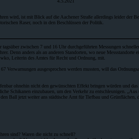
4.5.2021
hren wird, ist mit Blick auf die Aachener Straße allerdings leider der
rischen Raser, noch in den Beschlüssen der Politik.
er tagsüber zwischen 7 und 16 Uhr durchgeführten Messungen schnelle
ahrer. Denn anders als an anderen Standorten, wo neue Messstandorte e
awko, Leiterin des Amtes für Recht und Ordnung, mit.
ein 67 Verwarnungen ausgesprochen werden mussten, will das Ordnung
nbar ohnehin nicht den gewünschten Effekt bringen würden und das A
 bauliche Schikanen einzubauen, um den Verkehr zu entschleunigen. „Aus 
en Ball jetzt weiter ans städtische Amt für Tiefbau und Grünflächen, da
hren sind? Waren die nicht zu schnell?