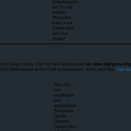
Erinnerungen,
die Du mit
anderen
Menschen
teilen wirst.
Rasen lohnt
sich also
immer!
kesdorf hingewiesen. Dort hat das Ordnungsamt
vor dem allgegenwärti
liche Maßnahmen in den Griff zu bekommen. Siehe auch hier:
Nur ma
Nur eins
von
unzähligen
und
ungezählten
Beispielen.
Quelle:
Dürener
Nachrichten,