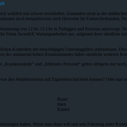
gik
.
ch wirklich nur schwer erschließen. Zumindest nicht in der städtischen
müssten doch beispielsweise auch Hinweise für Einbrecherbanden, Deale
 Donnerstag von 12 bis 15 Uhr in Nideggen und Kreuzau unterwegs. Der
rt die Firma SecuritiX Wartungsarbeiten aus, aufgrund derer sämtliche
ntlichen Kontrollen der einschlägigen Umschlagplätze aufmerksam. Die
ie des andauernd hohen Krankenstandes fallen sämtliche weiteren Kont
e „Krankenstände“ und „fehlendes Personal“ gelten übrigens nur noch
 von den Warnhinweisen auf Zigarettenschachteln kennen? Oder mal ei
Raser
töten
Kinder
renzungen halten. Wenn man denn will und sein Fahrzeug unter Kontroll