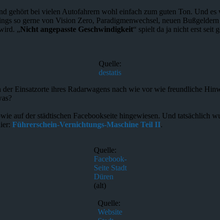
d gehört bei vielen Autofahrern wohl einfach zum guten Ton. Und es
ngs so gerne von Vision Zero, Paradigmenwechsel, neuen Bußgeldern 
wird. „
Nicht angepasste Geschwindigkeit
“ spielt da ja nicht erst sei
Quelle:
destatis
 der Einsatzorte ihres Radarwagens nach wie vor wie freundliche Hinwe
was?
wie auf der städtischen Facebookseite hingewiesen. Und tatsächlich wu
ier:
Führerschein-Vernichtungs-Maschine Teil II
.
Quelle:
Facebook-
Seite Stadt
Düren
(alt)
Quelle:
Website