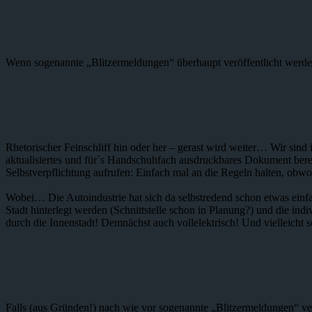
Wenn sogenannte „Blitzermeldungen“ überhaupt veröffentlicht werden 
Rhetorischer Feinschliff hin oder her – gerast wird weiter… Wir sind i
aktualisiertes und für´s Handschuhfach ausdruckbares Dokument bereit
Selbstverpflichtung aufrufen: Einfach mal an die Regeln halten, obwo
Wobei… Die Autoindustrie hat sich da selbstredend schon etwas einfa
Stadt hinterlegt werden (Schnittstelle schon in Planung?) und die i
durch die Innenstadt! Demnächst auch vollelektrisch! Und vielleicht 
Falls (aus Gründen!) nach wie vor sogenannte „Blitzermeldungen“ ver