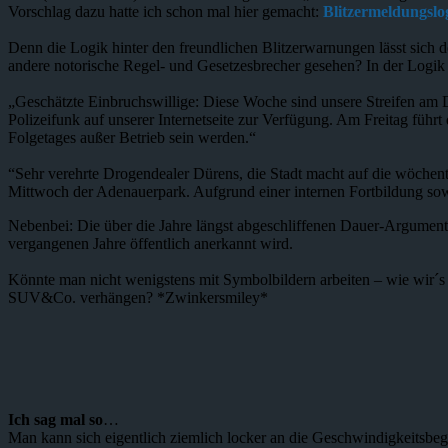
Vorschlag dazu hatte ich schon mal hier gemacht:
Blitzermeldungslo
Denn die Logik hinter den freundlichen Blitzerwarnungen lässt sich do
andere notorische Regel- und Gesetzesbrecher gesehen? In der Logik 
„Geschätzte Einbruchswillige: Diese Woche sind unsere Streifen am
Polizeifunk auf unserer Internetseite zur Verfügung. Am Freitag füh
Folgetages außer Betrieb sein werden.“
“Sehr verehrte Drogendealer Dürens, die Stadt macht auf die wöche
Mittwoch der Adenauerpark. Aufgrund einer internen Fortbildung sow
Nebenbei: Die über die Jahre längst abgeschliffenen Dauer-Argument
vergangenen Jahre öffentlich anerkannt wird.
Könnte man nicht wenigstens mit Symbolbildern arbeiten – wie wir´s
SUV&Co. verhängen? *Zwinkersmiley*
Ich sag mal so
…
Man kann sich eigentlich ziemlich locker an die Geschwindigkeitsbeg