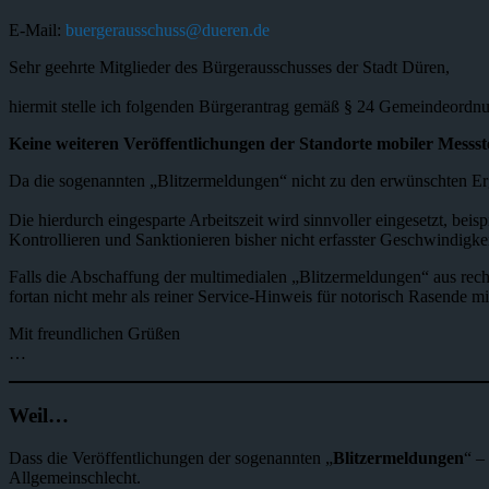
E-Mail:
buergerausschuss@dueren.de
Sehr geehrte Mitglieder des Bürgerausschusses der Stadt Düren,
hiermit stelle ich folgenden Bürgerantrag gemäß § 24 Gemeindeord
Keine weiteren Veröffentlichungen der Standorte mobiler Messs
Da die sogenannten „Blitzermeldungen“ nicht zu den erwünschten Erge
Die hierdurch eingesparte Arbeitszeit wird sinnvoller eingesetzt, be
Kontrollieren und Sanktionieren bisher nicht erfasster Geschwindigke
Falls die Abschaffung der multimedialen „Blitzermeldungen“ aus recht
fortan nicht mehr als reiner Service-Hinweis für notorisch Rasende 
Mit freundlichen Grüßen
…
Weil…
Dass die Veröffentlichungen der sogenannten „
Blitzermeldungen
“ –
Allgemeinschlecht.