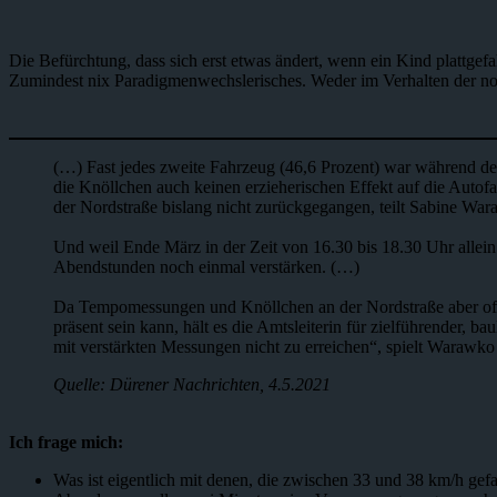
Die Befürchtung, dass sich erst etwas ändert, wenn ein Kind plattgefa
Zumindest nix Paradigmenwechslerisches. Weder im Verhalten der noto
(…) Fast jedes zweite Fahrzeug (46,6 Prozent) war während d
die Knöllchen auch keinen erzieherischen Effekt auf die Autof
der Nordstraße bislang nicht zurückgegangen, teilt Sabine War
Und weil Ende März in der Zeit von 16.30 bis 18.30 Uhr all
Abendstunden noch einmal verstärken. (…)
Da Tempomessungen und Knöllchen an der Nordstraße aber offe
präsent sein kann, hält es die Amtsleiterin für zielführender,
mit verstärkten Messungen nicht zu erreichen“, spielt Warawko d
Quelle: Dürener Nachrichten, 4.5.2021
Ich frage mich:
Was ist eigentlich mit denen, die zwischen 33 und 38 km/h gefa