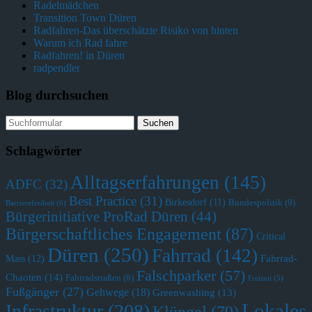
Radelmädchen
Transition Town Düren
Radfahren-Das überschätzte Risiko von hinten
Warum ich Rad fahre
Radfahren! in Düren
radpendler
Blog durchsuchen
Schlagwörter
Alltagserfahrungen
(145)
ADFC
(32)
Best Practice
(31)
Birkesdorf
(11)
Bundespolitik
(9)
Barrierefreiheit
(6)
Bürgerinitiative ProRad Düren
(44)
Bürgerschaftliches Engagement
(87)
Critical
Düren
(250)
Fahrrad
(142)
Fahrrad-
Mass
(12)
Falschparker
(57)
Chaoten
(14)
Fahrradstraßen
(8)
Freizeit
(5)
Fußgänger
(27)
Gehwege
(18)
Greenwashing
(13)
Lokales
Infrastruktur
(208)
Klüngel
(79)