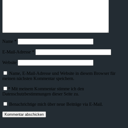
Name
*
E-Mail-Adresse
*
Website
Name, E-Mail-Adresse und Website in diesem Browser für
meinen nächsten Kommentar speichern.
*
Mit meinem Kommentar stimme ich den
Datenschutzbestimmungen dieser Seite zu.
Benachrichtige mich über neue Beiträge via E-Mail.