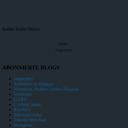
Radler-Padler Düren
…leider
eingestellt.
ABONNIERTE BLOGS
radpendler
Radfahren in Stuttgart
Velostrom, Pedelec Online-Magazin
Velohome
GABA
CyclingClaude
Ritzelzeit
BiketourGlobal
Takeshi fährt Rad
bikingtom