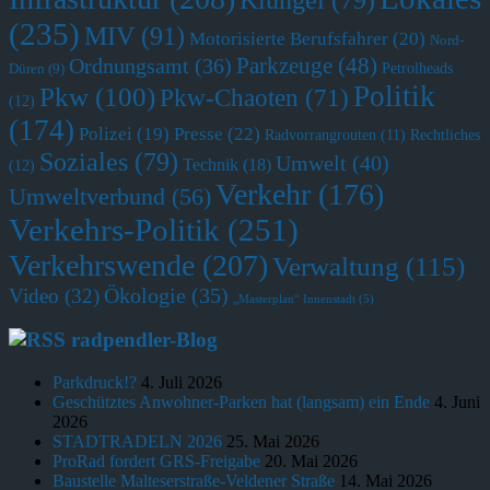
(235)
MIV
(91)
Motorisierte Berufsfahrer
(20)
Nord-
Parkzeuge
(48)
Ordnungsamt
(36)
Petrolheads
Düren
(9)
Politik
Pkw
(100)
Pkw-Chaoten
(71)
(12)
(174)
Polizei
(19)
Presse
(22)
Radvorrangrouten
(11)
Rechtliches
Soziales
(79)
Umwelt
(40)
Technik
(18)
(12)
Verkehr
(176)
Umweltverbund
(56)
Verkehrs-Politik
(251)
Verkehrswende
(207)
Verwaltung
(115)
Ökologie
(35)
Video
(32)
„Masterplan“ Innenstadt
(5)
radpendler-Blog
Parkdruck!?
4. Juli 2026
Geschütztes Anwohner-Parken hat (langsam) ein Ende
4. Juni
2026
STADTRADELN 2026
25. Mai 2026
ProRad fordert GRS-Freigabe
20. Mai 2026
Baustelle Malteserstraße-Veldener Straße
14. Mai 2026