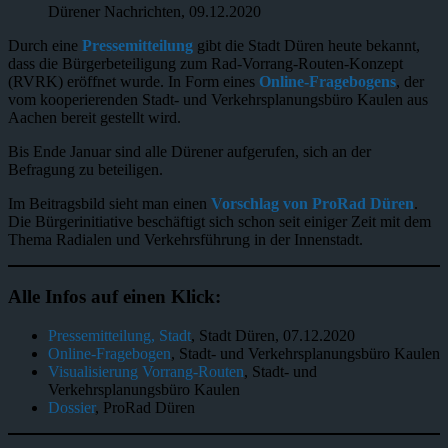
Dürener Nachrichten, 09.12.2020
Durch eine
Pressemitteilung
gibt die Stadt Düren heute bekannt,
dass die Bürgerbeteiligung zum Rad-Vorrang-Routen-Konzept
(RVRK) eröffnet wurde. In Form eines
Online-Fragebogens
, der
vom kooperierenden Stadt- und Verkehrsplanungsbüro Kaulen aus
Aachen bereit gestellt wird.
Bis Ende Januar sind alle Dürener aufgerufen, sich an der
Befragung zu beteiligen.
Im Beitragsbild sieht man einen
Vorschlag von ProRad Düren
.
Die Bürgerinitiative beschäftigt sich schon seit einiger Zeit mit dem
Thema Radialen und Verkehrsführung in der Innenstadt.
Alle Infos auf einen Klick:
Pressemitteilung, Stadt
, Stadt Düren, 07.12.2020
Online-Fragebogen
, Stadt- und Verkehrsplanungsbüro Kaulen
Visualisierung Vorrang-Routen
, Stadt- und
Verkehrsplanungsbüro Kaulen
Dossier
, ProRad Düren