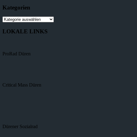
Kategorien
LOKALE LINKS
ProRad Düren
Critical Mass Düren
Dürener Sozialrad