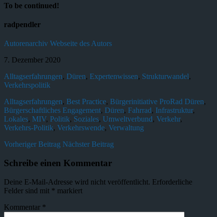
To be continued!
radpendler
Autorenarchiv
Webseite des Autors
7. Dezember 2020
Alltagserfahrungen
,
Düren
,
Expertenwissen
,
Strukturwandel
,
Verkehrspolitik
Alltagserfahrungen
,
Best Practice
,
Bürgerinitiative ProRad Düren
,
Bürgerschaftliches Engagement
,
Düren
,
Fahrrad
,
Infrastruktur
,
Lokales
,
MIV
,
Politik
,
Soziales
,
Umweltverbund
,
Verkehr
,
Verkehrs-Politik
,
Verkehrswende
,
Verwaltung
Vorheriger Beitrag
Nächster Beitrag
Schreibe einen Kommentar
Deine E-Mail-Adresse wird nicht veröffentlicht.
Erforderliche
Felder sind mit
*
markiert
Kommentar
*