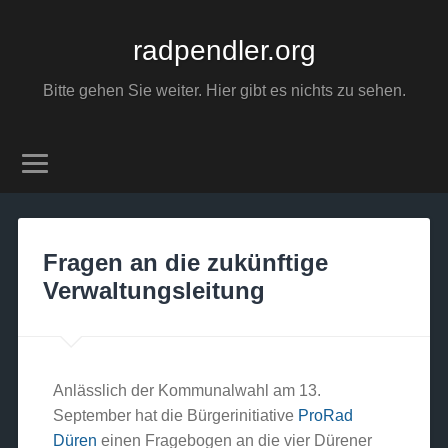
radpendler.org
Bitte gehen Sie weiter. Hier gibt es nichts zu sehen.
Fragen an die zukünftige
Verwaltungsleitung
Anlässlich der Kommunalwahl am 13.
September hat die Bürgerinitiative
ProRad
Düren
einen Fragebogen an die vier Dürener