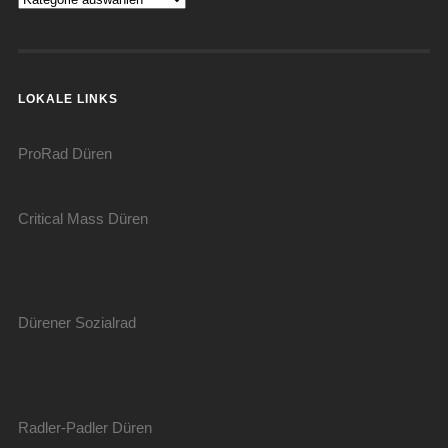
LOKALE LINKS
ProRad Düren
Critical Mass Düren
Dürener Sozialrad
Radler-Padler Düren