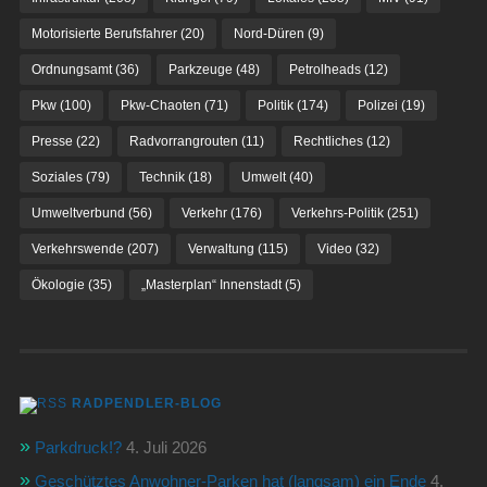
Motorisierte Berufsfahrer
(20)
Nord-Düren
(9)
Ordnungsamt
(36)
Parkzeuge
(48)
Petrolheads
(12)
Pkw
(100)
Pkw-Chaoten
(71)
Politik
(174)
Polizei
(19)
Presse
(22)
Radvorrangrouten
(11)
Rechtliches
(12)
Soziales
(79)
Technik
(18)
Umwelt
(40)
Umweltverbund
(56)
Verkehr
(176)
Verkehrs-Politik
(251)
Verkehrswende
(207)
Verwaltung
(115)
Video
(32)
Ökologie
(35)
„Masterplan“ Innenstadt
(5)
RADPENDLER-BLOG
Parkdruck!?
4. Juli 2026
Geschütztes Anwohner-Parken hat (langsam) ein Ende
4.