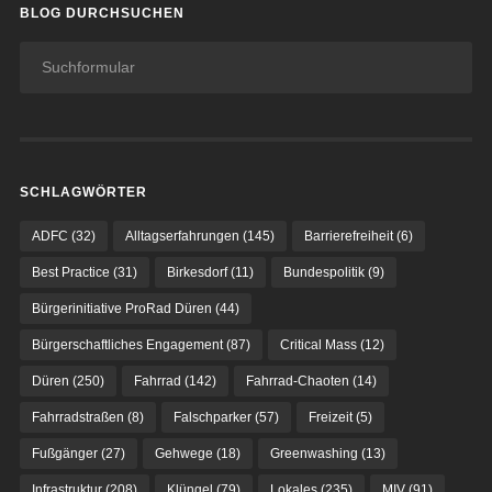
BLOG DURCHSUCHEN
SCHLAGWÖRTER
ADFC
(32)
Alltagserfahrungen
(145)
Barrierefreiheit
(6)
Best Practice
(31)
Birkesdorf
(11)
Bundespolitik
(9)
Bürgerinitiative ProRad Düren
(44)
Bürgerschaftliches Engagement
(87)
Critical Mass
(12)
Düren
(250)
Fahrrad
(142)
Fahrrad-Chaoten
(14)
Fahrradstraßen
(8)
Falschparker
(57)
Freizeit
(5)
Fußgänger
(27)
Gehwege
(18)
Greenwashing
(13)
Infrastruktur
(208)
Klüngel
(79)
Lokales
(235)
MIV
(91)