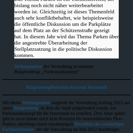
bislang noch nicht näher weiterbearbeitet
worden ist. Gleichzeitig ist dieses Themenfeld
auch sehr konfliktbehaftet, wie beispielsweise
die öffentliche Diskussion um die Parkplätze
auf dem Platz an der Schützenstraße gezeigt
hat. In diesem Jahr wird das Thema Parken über
die angestrebte Überarbeitung der
Stellplatzsatzung in die politische Diskussion
kommen.
Stellungnahme
der Verwaltung zu meinem
Bürgerantrag „Parkraumkonzept“
BürgerantragParkraum-Konzept Innenstadt
Mit dieser
Stellungnahme
reagierte die Verwaltung Anfang 2022 auf
einen
Bürgerantrag
, in dem die Stadt aufgefordert wurde, ein
Parkraumkonzept für die Innenstadt zu erstellen. Drei Jahre später
gibt es zwar immer noch kein Konzept für innerstädtisches Pkw-
Parken, allerdings einen einstimmigen
Beschluss des zuständigen
Fachausschusses
, der die Verwaltung im Mai 2022 beauftragte,