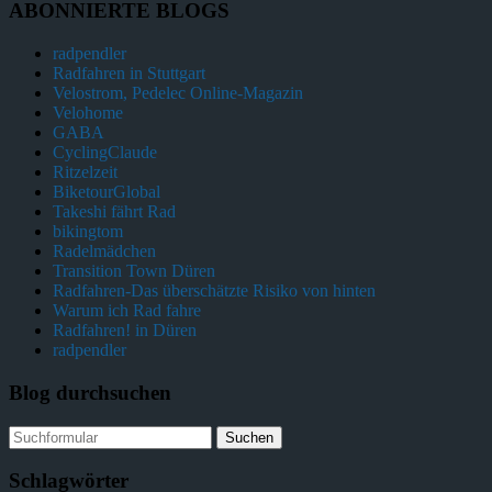
ABONNIERTE BLOGS
radpendler
Radfahren in Stuttgart
Velostrom, Pedelec Online-Magazin
Velohome
GABA
CyclingClaude
Ritzelzeit
BiketourGlobal
Takeshi fährt Rad
bikingtom
Radelmädchen
Transition Town Düren
Radfahren-Das überschätzte Risiko von hinten
Warum ich Rad fahre
Radfahren! in Düren
radpendler
Blog durchsuchen
Schlagwörter