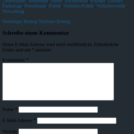
„Masterplan“ Innenstadt
,
Düren
,
Infrastruktur
,
Klüngel
,
Lokales
,
Parkzeuge
,
Petrolheads
,
Politik
,
Verkehrs-Politik
,
Verkehrswende
,
Verwaltung
Vorheriger Beitrag
Nächster Beitrag
Schreibe einen Kommentar
Deine E-Mail-Adresse wird nicht veröffentlicht.
Erforderliche
Felder sind mit
*
markiert
Kommentar
*
Name
*
E-Mail-Adresse
*
Website