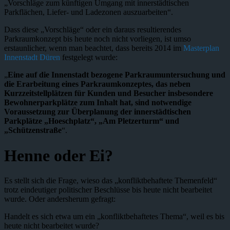
„Vorschläge zum künftigen Umgang mit innerstädtischen
Parkflächen, Liefer- und Ladezonen auszuarbeiten“.
Dass diese „Vorschläge“ oder ein daraus resultierendes
Parkraumkonzept bis heute noch nicht vorliegen, ist umso
erstaunlicher, wenn man beachtet, dass bereits 2014 im
Masterplan
Innenstadt Düren
festgelegt wurde:
„
Eine auf die Innenstadt bezogene Parkraumuntersuchung und
die Erarbeitung eines Parkraumkonzeptes, das neben
Kurzzeitstellplätzen für Kunden und Besucher insbesondere
Bewohnerparkplätze zum Inhalt hat, sind notwendige
Voraussetzung zur Überplanung der innerstädtischen
Parkplätze „Hoeschplatz“, „Am Pletzerturm“ und
„Schützenstraße
“.
Henne oder Ei?
Es stellt sich die Frage, wieso das „konfliktbehaftete Themenfeld“
trotz eindeutiger politischer Beschlüsse bis heute nicht bearbeitet
wurde. Oder andersherum gefragt:
Handelt es sich etwa um ein „konfliktbehaftetes Thema“, weil es bis
heute nicht bearbeitet wurde?