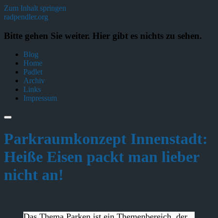
Zum Inhalt springen
radpendler.org
Bitte gehen Sie weiter. Hier gibt es nichts zu sehen.
Blog
Home
Padlet
Archiv
Links
Impressum
Parkraumkonzept Innenstadt:
Heiße Eisen packt man lieber
nicht an!
Das Thema Parken ist ein Themenbereich, der