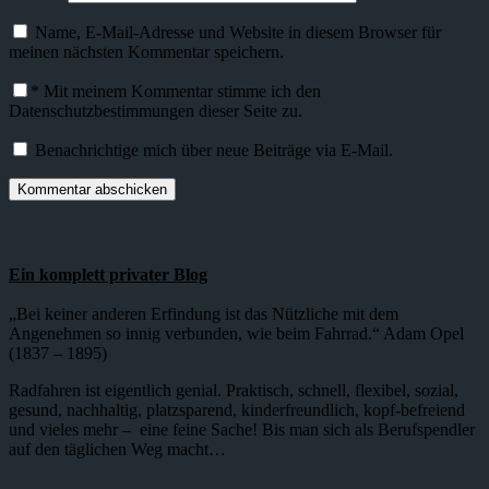
Name, E-Mail-Adresse und Website in diesem Browser für
meinen nächsten Kommentar speichern.
*
Mit meinem Kommentar stimme ich den
Datenschutzbestimmungen dieser Seite zu.
Benachrichtige mich über neue Beiträge via E-Mail.
Ein komplett privater Blog
„Bei keiner anderen Erfindung ist das Nützliche mit dem
Angenehmen so innig verbunden, wie beim Fahrrad.“ Adam Opel
(1837 – 1895)
Radfahren ist eigentlich genial. Praktisch, schnell, flexibel, sozial,
gesund, nachhaltig, platzsparend, kinderfreundlich, kopf-befreiend
und vieles mehr – eine feine Sache! Bis man sich als Berufspendler
auf den täglichen Weg macht…