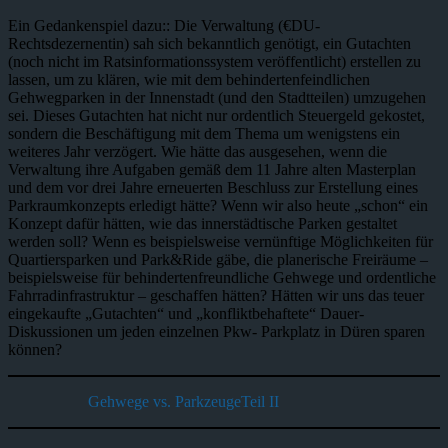
Ein Gedankenspiel dazu:: Die Verwaltung (€DU-
Rechtsdezernentin) sah sich bekanntlich genötigt, ein Gutachten
(noch nicht im Ratsinformationssystem veröffentlicht) erstellen zu
lassen, um zu klären, wie mit dem behindertenfeindlichen
Gehwegparken in der Innenstadt (und den Stadtteilen) umzugehen
sei. Dieses Gutachten hat nicht nur ordentlich Steuergeld gekostet,
sondern die Beschäftigung mit dem Thema um wenigstens ein
weiteres Jahr verzögert. Wie hätte das ausgesehen, wenn die
Verwaltung ihre Aufgaben gemäß dem 11 Jahre alten Masterplan
und dem vor drei Jahre erneuerten Beschluss zur Erstellung eines
Parkraumkonzepts erledigt hätte? Wenn wir also heute „schon“ ein
Konzept dafür hätten, wie das innerstädtische Parken gestaltet
werden soll? Wenn es beispielsweise vernünftige Möglichkeiten für
Quartiersparken und Park&Ride gäbe, die planerische Freiräume –
beispielsweise für behindertenfreundliche Gehwege und ordentliche
Fahrradinfrastruktur – geschaffen hätten? Hätten wir uns das teuer
eingekaufte „Gutachten“ und „konfliktbehaftete“ Dauer-
Diskussionen um jeden einzelnen Pkw- Parkplatz in Düren sparen
können?
Gehwege vs. ParkzeugeTeil II