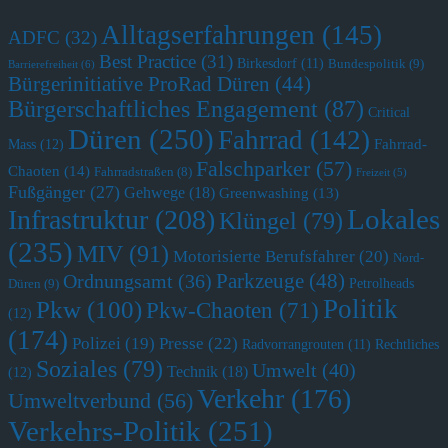
Alltagserfahrungen
(145)
ADFC
(32)
Best Practice
(31)
Birkesdorf
(11)
Bundespolitik
(9)
Barrierefreiheit
(6)
Bürgerinitiative ProRad Düren
(44)
Bürgerschaftliches Engagement
(87)
Critical
Düren
(250)
Fahrrad
(142)
Fahrrad-
Mass
(12)
Falschparker
(57)
Chaoten
(14)
Fahrradstraßen
(8)
Freizeit
(5)
Fußgänger
(27)
Gehwege
(18)
Greenwashing
(13)
Lokales
Infrastruktur
(208)
Klüngel
(79)
(235)
MIV
(91)
Motorisierte Berufsfahrer
(20)
Nord-
Parkzeuge
(48)
Ordnungsamt
(36)
Petrolheads
Düren
(9)
Politik
Pkw
(100)
Pkw-Chaoten
(71)
(12)
(174)
Polizei
(19)
Presse
(22)
Radvorrangrouten
(11)
Rechtliches
Soziales
(79)
Umwelt
(40)
Technik
(18)
(12)
Verkehr
(176)
Umweltverbund
(56)
Verkehrs-Politik
(251)