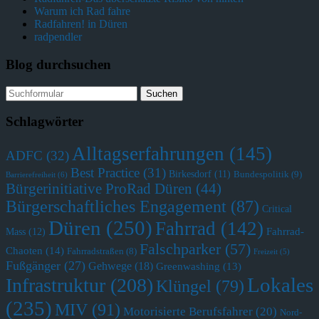
Warum ich Rad fahre
Radfahren! in Düren
radpendler
Blog durchsuchen
Schlagwörter
Alltagserfahrungen
(145)
ADFC
(32)
Best Practice
(31)
Birkesdorf
(11)
Bundespolitik
(9)
Barrierefreiheit
(6)
Bürgerinitiative ProRad Düren
(44)
Bürgerschaftliches Engagement
(87)
Critical
Düren
(250)
Fahrrad
(142)
Fahrrad-
Mass
(12)
Falschparker
(57)
Chaoten
(14)
Fahrradstraßen
(8)
Freizeit
(5)
Fußgänger
(27)
Gehwege
(18)
Greenwashing
(13)
Lokales
Infrastruktur
(208)
Klüngel
(79)
(235)
MIV
(91)
Motorisierte Berufsfahrer
(20)
Nord-