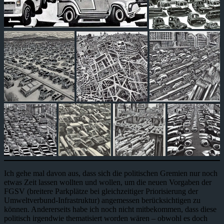
Ich gehe mal davon aus, dass sich die politischen Gremien nur noch
etwas Zeit lassen wollten und wollen, um die neuen Vorgaben der
FGSV (breitere Parkplätze bei gleichzeitiger Priorisierung der
Umweltverbund-Infrastruktur) angemessen berücksichtigen zu
können. Andererseits habe ich noch nicht mitbekommen, dass diese
politisch irgendwie thematisiert worden wären – obwohl es doch