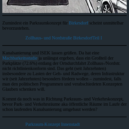
Zumindest ein Parkraumkonzept für
Birkesdorf
scheint unmittelbar
bevorzustehen.
Zollhaus- und Nordstraße BirkesdorfTeil I
Kanalsanierung und ISEK lassen grüßen. Da hat eine
Machbarkeitsstudie
ja unlängst ergeben, dass ein Großteil der
Parkplätze (72.6%) entlang der Ortsdurchfahrt Zollhaus-/Nordstr.
nicht richtlinienkonform sind. Das geht (seit Jahrzehnten)
insbesondere zu Lasten der Geh- und Radwege, deren Infrastruktur
wir (seit Jahrzehnten) besonders fördern wollen – zumindest, falls
man den politischen Programmen und verabschiedeten Konzepten
Glauben schenken will.
Kommt da noch was in Richtung Parkraum- und Verkehrskonzept,
bevor Park- und Verkehrsräume aka öffentliche Räume im Laufe der
schon laufenden Kanalsanierung umgebaut werden?
Parkraum-Konzept Innenstadt