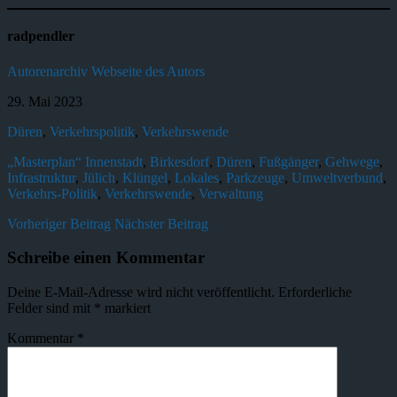
radpendler
Autorenarchiv
Webseite des Autors
29. Mai 2023
Düren
,
Verkehrspolitik
,
Verkehrswende
„Masterplan“ Innenstadt
,
Birkesdorf
,
Düren
,
Fußgänger
,
Gehwege
,
Infrastruktur
,
Jülich
,
Klüngel
,
Lokales
,
Parkzeuge
,
Umweltverbund
,
Verkehrs-Politik
,
Verkehrswende
,
Verwaltung
Vorheriger Beitrag
Nächster Beitrag
Schreibe einen Kommentar
Deine E-Mail-Adresse wird nicht veröffentlicht.
Erforderliche
Felder sind mit
*
markiert
Kommentar
*