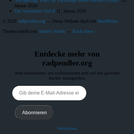
Nachgefragt: Platz für Parkzeuge bleibt oberstes Gebot?
31.
Januar 2026
Die Asozialen! Teil II
11. Januar 2026
© 2026
radpendler.org
— Diese Website läuft mit
WordPress
Theme erstellt von
Anders Norén
—
Nach oben ↑
Entdecke mehr von
radpendler.org
Jetzt abonnieren, um weiterzulesen und auf das gesamte
Archiv zuzugreifen.
Abonnieren
Weiterlesen