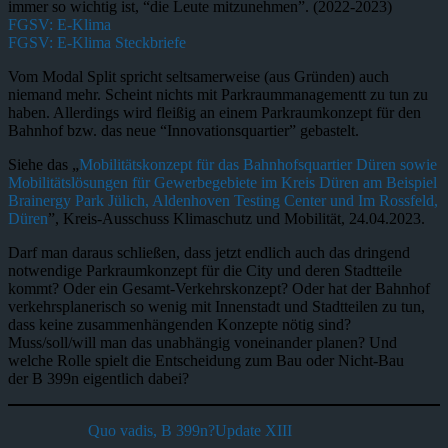
immer so wichtig ist, “die Leute mitzunehmen”. (2022-2023)
FGSV: E-Klima
FGSV: E-Klima Steckbriefe
Vom Modal Split spricht seltsamerweise (aus Gründen) auch
niemand mehr. Scheint nichts mit Parkraummanagementt zu tun zu
haben. Allerdings wird fleißig an einem Parkraumkonzept für den
Bahnhof bzw. das neue “Innovationsquartier” gebastelt.
Siehe das „
Mobilitätskonzept für das Bahnhofsquartier Düren sowie
Mobilitätslösungen für Gewerbegebiete im Kreis Düren am Beispiel
Brainergy Park Jülich, Aldenhoven Testing Center und Im Rossfeld,
Düren
”, Kreis-Ausschuss Klimaschutz und Mobilität, 24.04.2023.
Darf man daraus schließen, dass jetzt endlich auch das dringend
notwendige Parkraumkonzept für die City und deren Stadtteile
kommt? Oder ein Gesamt-Verkehrskonzept? Oder hat der Bahnhof
verkehrsplanerisch so wenig mit Innenstadt und Stadtteilen zu tun,
dass keine zusammenhängenden Konzepte nötig sind?
Muss/soll/will man das unabhängig voneinander planen? Und
welche Rolle spielt die Entscheidung zum Bau oder Nicht-Bau
der B 399n eigentlich dabei?
Quo vadis, B 399n?Update XIII