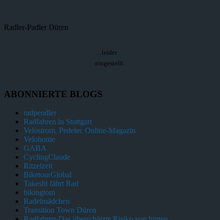
Radler-Padler Düren
…leider
eingestellt.
ABONNIERTE BLOGS
radpendler
Radfahren in Stuttgart
Velostrom, Pedelec Online-Magazin
Velohome
GABA
CyclingClaude
Ritzelzeit
BiketourGlobal
Takeshi fährt Rad
bikingtom
Radelmädchen
Transition Town Düren
Radfahren-Das überschätzte Risiko von hinten