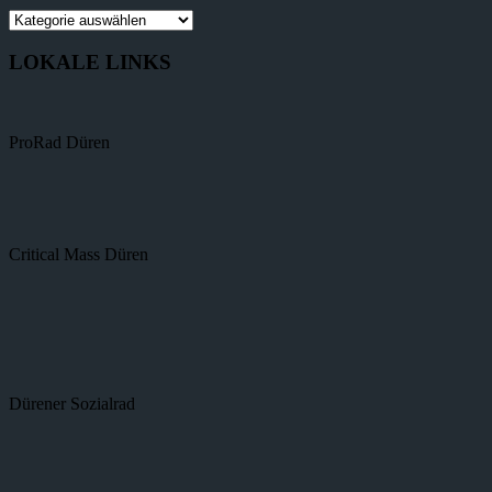
LOKALE LINKS
ProRad Düren
Critical Mass Düren
Dürener Sozialrad