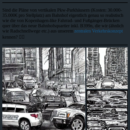
Sind die Pläne von vertikalen Pkw-Parkhäusern (Kosten: 30.000-
35.000€ pro Stellplatz) am Bahnhof eigentlich genau so realistisch
wie die von Kopenhagen-like Fahrrad- und Fußgänger-Brücken
quer über das neue Bahnhofsquartier inkl. B399n, die wir (ähnlich
wie Radschnellwege etc.) aus unserem
zentralen Verkehrskonzept
kennen? 🤷‍♂️