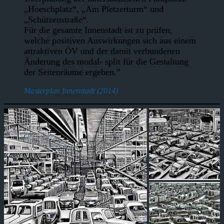
„Hoeschplatz“, „Am Pletzerturm“ und
„Schützenstraße“.
Für die gesamte Innenstadt ist zu prüfen,
welche positiven Auswirkungen sich aus einem
attraktiven ÖV und der damit verbundenen
Änderung des modal- split für die Gestaltung
der Seitenräume ergeben.”
Masterplan Innenstadt (2014)