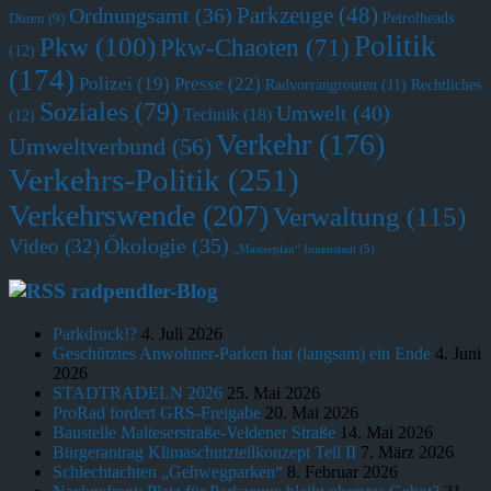
Parkzeuge
(48)
Ordnungsamt
(36)
Petrolheads
Düren
(9)
Politik
Pkw
(100)
Pkw-Chaoten
(71)
(12)
(174)
Polizei
(19)
Presse
(22)
Radvorrangrouten
(11)
Rechtliches
Soziales
(79)
Umwelt
(40)
Technik
(18)
(12)
Verkehr
(176)
Umweltverbund
(56)
Verkehrs-Politik
(251)
Verkehrswende
(207)
Verwaltung
(115)
Ökologie
(35)
Video
(32)
„Masterplan“ Innenstadt
(5)
radpendler-Blog
Parkdruck!?
4. Juli 2026
Geschütztes Anwohner-Parken hat (langsam) ein Ende
4. Juni
2026
STADTRADELN 2026
25. Mai 2026
ProRad fordert GRS-Freigabe
20. Mai 2026
Baustelle Malteserstraße-Veldener Straße
14. Mai 2026
Bürgerantrag Klimaschutzteilkonzept Teil II
7. März 2026
Schlechtachten „Gehwegparken“
8. Februar 2026