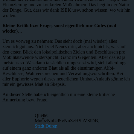
Finanzierung und zu konkreten Maßnahmen. Das liegt in der Natur
der Dinge. Gut, dass wir dank ISEK usw. schon wissen, wo wir hin
wollen.
Kleine Kritik bzw Frage, sonst eigentlich nur Gutes (mal
wieder)…
Um es vorweg zu nehmen: Das sieht doch (mal wieder) alles
ziemlich gut aus. Nicht viel Neues drin, aber auch nichts, was auf
den ersten Blick den lokalpolitischen Zielen und Beschlüssen pro
Mobilitätswende widerspricht. Ganz im Gegenteil. Aber das ist ja
meistens so. Was dann tatsächlich umgesetzt wird, steht allerdings
auf einem ganz anderen Blatt als all die einstimmigen Alibi-
Beschlüsse, Wahlversprechen und Verwaltungsvorschriften. Bei
aller Euphorie wegen dieses neuerlichen Umbau-Anlaufs gönne ich
mir ein gewisses Maß an Skepsis.
An dieser Stelle habe ich eigentlich nur eine kleine kritische
Anmerkung bzw. Frage.
Quelle:
MuÖzNuUdSvNuZzHSuVSiDB,
Stadt Düren