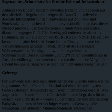
Sogenannte „Schutz“streifen & echte Fahrrad-Infrastruktur
Anhand von Bildern aus dem aktuellen Bestand und Tabellen aus
den offiziellen Regelwerken zeigen die AutorX die teilweise
desolate Infrastruktur für den Radverkehr auf Zollhaus- und
Nordstraße. Und machen damit unmissverständlich klar, dass dieses
Nicht-Angebot all den beschlossenen Grundsätzen und Zielen
diametral entgegen läuft. Gleichzeitig präsentieren sie alternative
Lösungen, die wir alle schon aus ISEK, KSTK, NRVP 3.0. etc usw
kennen – die aber leider bis heute keinen Einzug in unsere lokale
Verkehrsplanung gefunden haben. Trotz all der Beschlüsse,
Wahlversprechen, Verträge und wohlfeilen politischen
Sonntagsreden. Dass sogenannte „Schutz“streifen eigentlich nur in
Ausnahmefällen geplant werden sollen (so die amtliche Vorgabe),
scheint bei uns seltsamerweise noch gar nicht angekommen zu sein.
Gehwege
Für Gehwege lässt sich im Grunde genau das Gleiche sagen wie für
sogenannte „Schutz“streifen: Sie sind auf einer der wichtigsten
Gehwegstrecken Birkesdorfs nicht selten nicht minder desolat. Was
augenscheinlich und für alle offensichtlich daran liegt, dass für sie
einfach kein Platz da ist – wegen all der offiziellen und inoffiziellen
Parkplätze, die uns bisher wichtiger waren als Gehwege, die
wenigstens den aktuellen Minimal-Standards entsprechen.