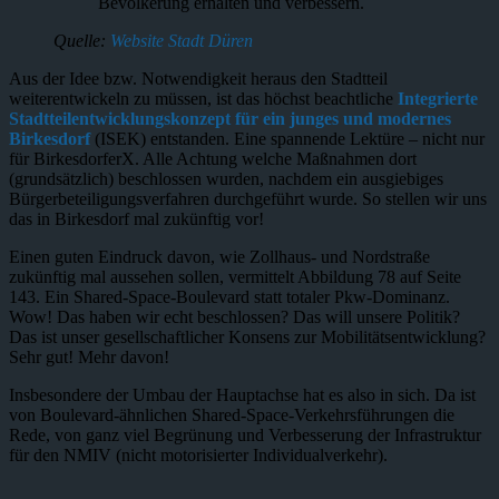
Bevölkerung erhalten und verbessern.
Quelle:
Website Stadt Düren
Aus der Idee bzw. Notwendigkeit heraus den Stadtteil
weiterentwickeln zu müssen, ist das höchst beachtliche
Integrierte
Stadtteilentwicklungskonzept für ein junges und modernes
Birkesdorf
(ISEK) entstanden. Eine spannende Lektüre – nicht nur
für BirkesdorferX. Alle Achtung welche Maßnahmen dort
(grundsätzlich) beschlossen wurden, nachdem ein ausgiebiges
Bürgerbeteiligungsverfahren durchgeführt wurde. So stellen wir uns
das in Birkesdorf mal zukünftig vor!
Einen guten Eindruck davon, wie Zollhaus- und Nordstraße
zukünftig mal aussehen sollen, vermittelt Abbildung 78 auf Seite
143. Ein Shared-Space-Boulevard statt totaler Pkw-Dominanz.
Wow! Das haben wir echt beschlossen? Das will unsere Politik?
Das ist unser gesellschaftlicher Konsens zur Mobilitätsentwicklung?
Sehr gut! Mehr davon!
Insbesondere der Umbau der Hauptachse hat es also in sich. Da ist
von Boulevard-ähnlichen Shared-Space-Verkehrsführungen die
Rede, von ganz viel Begrünung und Verbesserung der Infrastruktur
für den NMIV (nicht motorisierter Individualverkehr).