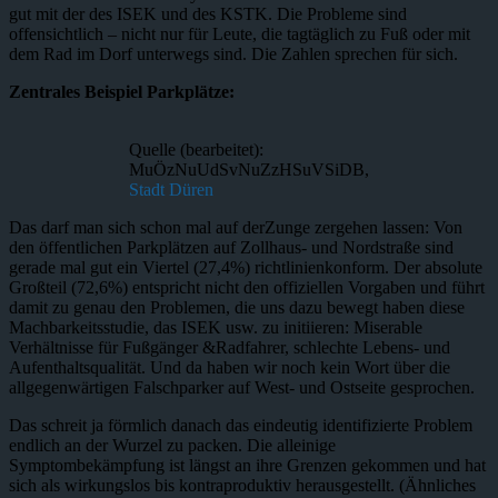
gut mit der des ISEK und des KSTK. Die Probleme sind
offensichtlich – nicht nur für Leute, die tagtäglich zu Fuß oder mit
dem Rad im Dorf unterwegs sind. Die Zahlen sprechen für sich.
Zentrales Beispiel Parkplätze:
Quelle (bearbeitet):
MuÖzNuUdSvNuZzHSuVSiDB,
Stadt Düren
Das darf man sich schon mal auf derZunge zergehen lassen: Von
den öffentlichen Parkplätzen auf Zollhaus- und Nordstraße sind
gerade mal gut ein Viertel (27,4%) richtlinienkonform. Der absolute
Großteil (72,6%) entspricht nicht den offiziellen Vorgaben und führt
damit zu genau den Problemen, die uns dazu bewegt haben diese
Machbarkeitsstudie, das ISEK usw. zu initiieren: Miserable
Verhältnisse für Fußgänger &Radfahrer, schlechte Lebens- und
Aufenthaltsqualität. Und da haben wir noch kein Wort über die
allgegenwärtigen Falschparker auf West- und Ostseite gesprochen.
Das schreit ja förmlich danach das eindeutig identifizierte Problem
endlich an der Wurzel zu packen. Die alleinige
Symptombekämpfung ist längst an ihre Grenzen gekommen und hat
sich als wirkungslos bis kontraproduktiv herausgestellt. (Ähnliches