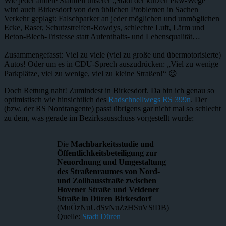
Wie jeder andere Stadtteil unserer „Stadt der kurzen Pkw-Wege“
wird auch Birkesdorf von den üblichen Problemen in Sachen
Verkehr geplagt: Falschparker an jeder möglichen und unmöglichen
Ecke, Raser, Schutzstreifen-Rowdys, schlechte Luft, Lärm und
Beton-Blech-Tristesse statt Aufenthalts- und Lebensqualität…
Zusammengefasst: Viel zu viele (viel zu große und übermotorisierte)
Autos! Oder um es in CDU-Sprech auszudrücken: „Viel zu wenige
Parkplätze, viel zu wenige, viel zu kleine Straßen!“ 😉
Doch Rettung naht! Zumindest in Birkesdorf. Da bin ich genau so
optimistisch wie hinsichtlich des
Radschnellwegs RS 399n
. Der
(bzw. der RS Nordtangente) passt übrigens gar nicht mal so schlecht
zu dem, was gerade im Bezirksausschuss vorgestellt wurde:
Die
Machbarkeitsstudie und
Öffentlichkeitsbeteiligung zur
Neuordnung und Umgestaltung
des Straßenraumes von Nord-
und Zollhausstraße zwischen
Hovener Straße und Veldener
Straße in Düren Birkesdorf
(MuÖzNuUdSvNuZzHSuVSiDB)
Quelle:
Stadt Düren