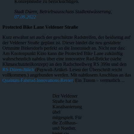
Konzeptstudie zu berücksichtigen.
Stadt Düren, Betriebsausschuss Stadtentwässerung,
07.09.2022
Protected Bike Lane Veldener Straße
Kurz erwähnt sei auch der geschützte Radstreifen, der beidseitig auf
der Veldener Straße geplant ist. Dieser bindet die neu gestaltete
Ortsmitte Birkesdorfs perfekt an die Innenstadt an. Nicht nur das:
Am Knotenpunkt Kino kann die Protected Bike Lane zukünftig
wahrscheinlich nahtlos über eine innovative Rad-Brücke (siehe
Klimaschutzteilkonzept) an den Radschnellweg RS 399n und den
RS Düren-Jülich
(Paywall-Artikel- Lesen der Überschrift reicht
vollkommen.) angebunden werden. Mit nahtlosem Anschluss an das
Qualitäts-Fahrrad-Innovations-Revier
. Ein Traum – vermutlich…
Der Veldener
Straße hat die
Kanalsanierung
übel
mitgespielt. Für
die Zollhaus-
und Nordstr.
bietet sie