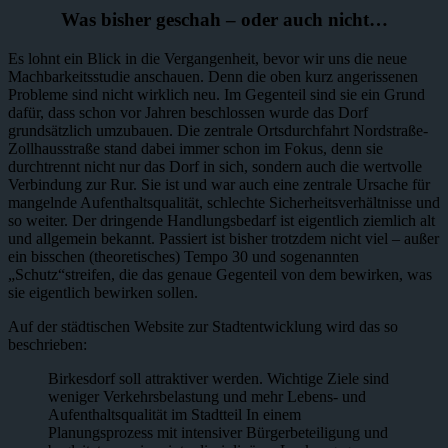
Was bisher geschah – oder auch nicht…
Es lohnt ein Blick in die Vergangenheit, bevor wir uns die neue
Machbarkeitsstudie anschauen. Denn die oben kurz angerissenen
Probleme sind nicht wirklich neu. Im Gegenteil sind sie ein Grund
dafür, dass schon vor Jahren beschlossen wurde das Dorf
grundsätzlich umzubauen. Die zentrale Ortsdurchfahrt Nordstraße-
Zollhausstraße stand dabei immer schon im Fokus, denn sie
durchtrennt nicht nur das Dorf in sich, sondern auch die wertvolle
Verbindung zur Rur. Sie ist und war auch eine zentrale Ursache für
mangelnde Aufenthaltsqualität, schlechte Sicherheitsverhältnisse und
so weiter. Der dringende Handlungsbedarf ist eigentlich ziemlich alt
und allgemein bekannt. Passiert ist bisher trotzdem nicht viel – außer
ein bisschen (theoretisches) Tempo 30 und sogenannten
„Schutz“streifen, die das genaue Gegenteil von dem bewirken, was
sie eigentlich bewirken sollen.
Auf der städtischen Website zur Stadtentwicklung wird das so
beschrieben:
Birkesdorf soll attraktiver werden. Wichtige Ziele sind
weniger Verkehrsbelastung und mehr Lebens- und
Aufenthaltsqualität im Stadtteil In einem
Planungsprozess mit intensiver Bürgerbeteiligung und