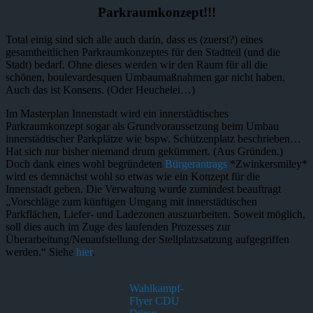
Parkraumkonzept!!!
Total einig sind sich alle auch darin, dass es (zuerst?) eines
gesamtheitlichen Parkraumkonzeptes für den Stadtteil (und die
Stadt) bedarf. Ohne dieses werden wir den Raum für all die
schönen, boulevardesquen Umbaumaßnahmen gar nicht haben.
Auch das ist Konsens. (Oder Heuchelei…)
Im Masterplan Innenstadt wird ein innerstädtisches
Parkraumkonzept sogar als Grundvoraussetzung beim Umbau
innerstädtischer Parkplätze wie bspw. Schützenplatz beschrieben…
Hat sich nur bisher niemand drum gekümmert. (Aus Gründen.)
Doch dank eines wohl begründeten
Bürgerantrags
*Zwinkersmiley*
wird es demnächst wohl so etwas wie ein Konzept für die
Innenstadt geben. Die Verwaltung wurde zumindest beauftragt
„Vorschläge zum künftigen Umgang mit innerstädtischen
Parkflächen, Liefer- und Ladezonen auszuarbeiten. Soweit möglich,
soll dies auch im Zuge des laufenden Prozesses zur
Überarbeitung/Neuaufstellung der Stellplatzsatzung aufgegriffen
werden.“ Siehe
hier
.
Wahlkampf-
Flyer CDU