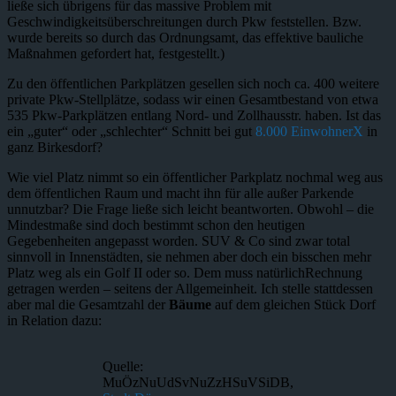
ließe sich übrigens für das massive Problem mit
Geschwindigkeitsüberschreitungen durch Pkw feststellen. Bzw.
wurde bereits so durch das Ordnungsamt, das effektive bauliche
Maßnahmen gefordert hat, festgestellt.)
Zu den öffentlichen Parkplätzen gesellen sich noch ca. 400 weitere
private Pkw-Stellplätze, sodass wir einen Gesamtbestand von etwa
535 Pkw-Parkplätzen entlang Nord- und Zollhausstr. haben. Ist das
ein „guter“ oder „schlechter“ Schnitt bei gut
8.000 EinwohnerX
in
ganz Birkesdorf?
Wie viel Platz nimmt so ein öffentlicher Parkplatz nochmal weg aus
dem öffentlichen Raum und macht ihn für alle außer Parkende
unnutzbar? Die Frage ließe sich leicht beantworten. Obwohl – die
Mindestmaße sind doch bestimmt schon den heutigen
Gegebenheiten angepasst worden. SUV & Co sind zwar total
sinnvoll in Innenstädten, sie nehmen aber doch ein bisschen mehr
Platz weg als ein Golf II oder so. Dem muss natürlichRechnung
getragen werden – seitens der Allgemeinheit. Ich stelle stattdessen
aber mal die Gesamtzahl der
Bäume
auf dem gleichen Stück Dorf
in Relation dazu:
Quelle:
MuÖzNuUdSvNuZzHSuVSiDB,