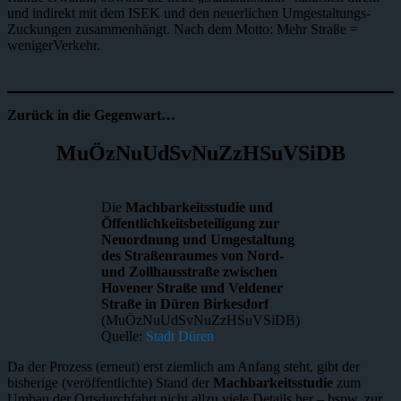
und indirekt mit dem ISEK und den neuerlichen Umgestaltungs-
Zuckungen zusammenhängt. Nach dem Motto: Mehr Straße =
wenigerVerkehr.
Zurück in die Gegenwart…
MuÖzNuUdSvNuZzHSuVSiDB
Die
Machbarkeitsstudie und
Öffentlichkeitsbeteiligung zur
Neuordnung und Umgestaltung
des Straßenraumes von Nord-
und Zollhausstraße zwischen
Hovener Straße und Veldener
Straße in Düren Birkesdorf
(MuÖzNuUdSvNuZzHSuVSiDB)
Quelle:
Stadt Düren
Da der Prozess (erneut) erst ziemlich am Anfang steht, gibt der
bisherige (veröffentlichte) Stand der
Machbarkeitsstudie
zum
Umbau der Ortsdurchfahrt nicht allzu viele Details her – bspw. zur