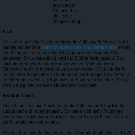
unerwartete
Chancen für
eine echte
Neugestaltung.
Fazit
Alles wird gut! Die Machbarkeitsstudie Zollhaus- & Nordstr. wird
parallel mit der zum
Kanal zwischen Inde- und Hambachsee
erstellt.
Die Planungen werden zeitgleich (von unseren UrurenkelX)
umgesetzt. Zwischenzeitlich wird die B 399n fertig gestellt. Erst
nach deren Inbetriebnahme können weitere Maßnahmen in
Birkesdorf und der Innenstadt umgesetzt werden. Da dank der B
56n/B 399n-Kombi aber eh kaum noch überflüssiger Pkw-Verkehr
in Düren unterwegs ist (Prognose von Straßen.NRW: bis zu 98%),
wird auf jegliche weiteren Maßnahmen verzichtet.
Realitäts-Check
Heute habe ich einen Spaziergang die Zollhaus- und Nordstraße
einmal rauf und runter gemacht. Es waren weit mehr Fußgänger
unterwegs, als ich das sonst (meist aus der Fahrrad-Perspektive) von
der Fahrbahn aus wahrnehme.
Allein auf meinem kleinen einmaligen Durchlauf habe ich ca. 15-20