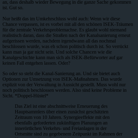
an, dass deshalb wieder Bewegung in die ganze Sache gekommen
ist. Gut so.
Nur heißt das im Umkehrschluss wohl auch: Wenn wir diese
Chance verpassen, ist es vorbei mit all den schönen ISEK-Träumen
für die zentrale Verkehrsproblemachse. Es glaubt wohl niemand
realistisch daran, dass die Straßen nach der Kanalsanierung erneut
aufgerissen werden, nachdem irgendwann all das nochmal
beschlossen wurde, was eh schon politisch durch ist. So verrückt
kann man ja gar nicht sein. Und solche Chancen wie die
Kanalgeschichte kann man sich als ISEK-Befürworter auf gar
keinen Fall entgehen lassen. Oder?
So oder so steht die Kanal-Sanierung an. Und sie bietet auch
Optionen zur Umsetzung von ISEK-Maßnahmen. Das wurde
explizit von der Verwaltung in Aussicht gestellt. Muss wohl nur
noch politisch beschlossen werden. Also sind keine Probleme in
Sicht. *Doppel-Hüstel*
Das Ziel ist eine abschnittweise Erneuerung des
Hauptsammlers über einen zunächst geschätzten
Zeitraum von 10 Jahren. Synergieeffekte mit den
ebenfalls geforderten zukünftigen Planungen an
innerörtlichen Verkehrs- und Freianlagen in der
Ortsmitte sind zu gegebenem Zeitpunkt im Rahmen der