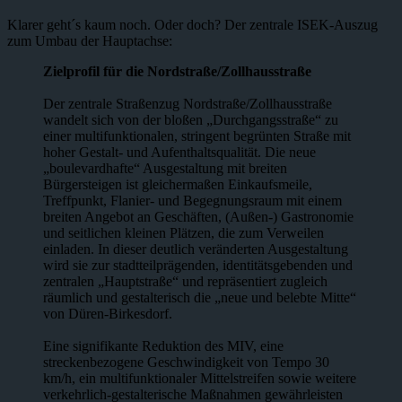
Klarer geht´s kaum noch. Oder doch? Der zentrale ISEK-Auszug
zum Umbau der Hauptachse:
Zielprofil für die Nordstraße/Zollhausstraße
Der zentrale Straßenzug Nordstraße/Zollhausstraße
wandelt sich von der bloßen „Durchgangsstraße“ zu
einer multifunktionalen, stringent begrünten Straße mit
hoher Gestalt- und Aufenthaltsqualität. Die neue
„boulevardhafte“ Ausgestaltung mit breiten
Bürgersteigen ist gleichermaßen Einkaufsmeile,
Treffpunkt, Flanier- und Begegnungsraum mit einem
breiten Angebot an Geschäften, (Außen-) Gastronomie
und seitlichen kleinen Plätzen, die zum Verweilen
einladen. In dieser deutlich veränderten Ausgestaltung
wird sie zur stadtteilprägenden, identitätsgebenden und
zentralen „Hauptstraße“ und repräsentiert zugleich
räumlich und gestalterisch die „neue und belebte Mitte“
von Düren-Birkesdorf.
Eine signifikante Reduktion des MIV, eine
streckenbezogene Geschwindigkeit von Tempo 30
km/h, ein multifunktionaler Mittelstreifen sowie weitere
verkehrlich-gestalterische Maßnahmen gewährleisten