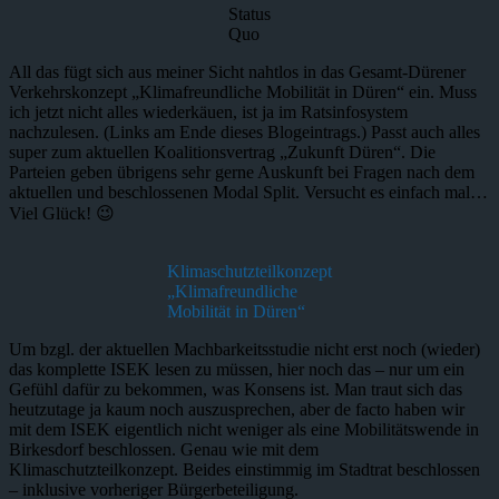
Status
Quo
All das fügt sich aus meiner Sicht nahtlos in das Gesamt-Dürener
Verkehrskonzept „Klimafreundliche Mobilität in Düren“ ein. Muss
ich jetzt nicht alles wiederkäuen, ist ja im Ratsinfosystem
nachzulesen. (Links am Ende dieses Blogeintrags.) Passt auch alles
super zum aktuellen Koalitionsvertrag „Zukunft Düren“. Die
Parteien geben übrigens sehr gerne Auskunft bei Fragen nach dem
aktuellen und beschlossenen Modal Split. Versucht es einfach mal…
Viel Glück! 😉
Klimaschutzteilkonzept
„Klimafreundliche
Mobilität in Düren“
Um bzgl. der aktuellen Machbarkeitsstudie nicht erst noch (wieder)
das komplette ISEK lesen zu müssen, hier noch das – nur um ein
Gefühl dafür zu bekommen, was Konsens ist. Man traut sich das
heutzutage ja kaum noch auszusprechen, aber de facto haben wir
mit dem ISEK eigentlich nicht weniger als eine Mobilitätswende in
Birkesdorf beschlossen. Genau wie mit dem
Klimaschutzteilkonzept. Beides einstimmig im Stadtrat beschlossen
– inklusive vorheriger Bürgerbeteiligung.