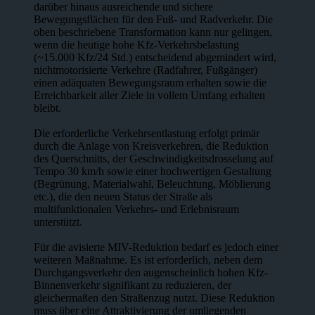
darüber hinaus ausreichende und sichere
Bewegungsflächen für den Fuß- und Radverkehr. Die
oben beschriebene Transformation kann nur gelingen,
wenn die heutige hohe Kfz-Verkehrsbelastung
(~15.000 Kfz/24 Std.) entscheidend abgemindert wird,
nichtmotorisierte Verkehre (Radfahrer, Fußgänger)
einen adäquaten Bewegungsraum erhalten sowie die
Erreichbarkeit aller Ziele in vollem Umfang erhalten
bleibt.
Die erforderliche Verkehrsentlastung erfolgt primär
durch die Anlage von Kreisverkehren, die Reduktion
des Querschnitts, der Geschwindigkeitsdrosselung auf
Tempo 30 km/h sowie einer hochwertigen Gestaltung
(Begrünung, Materialwahl, Beleuchtung, Möblierung
etc.), die den neuen Status der Straße als
multifunktionalen Verkehrs- und Erlebnisraum
unterstützt.
Für die avisierte MIV-Reduktion bedarf es jedoch einer
weiteren Maßnahme. Es ist erforderlich, neben dem
Durchgangsverkehr den augenscheinlich hohen Kfz-
Binnenverkehr signifikant zu reduzieren, der
gleichermaßen den Straßenzug nutzt. Diese Reduktion
muss über eine Attraktivierung der umliegenden