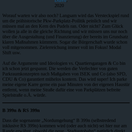
Düren
,
2020
Worauf warten wir also noch? Langsam wird das Versteckspiel rund
um die prähistorische Pkw-Parkplatz-Poilitik peinlich und wir
müssen mal an den Kern des Pudels ran. Oder nicht? Zum Glück
wollen ja alle in die gleiche Richtung und wir müssen uns nur noch
über die Ausgestaltung (und Finanzierung) der bereits im Grundsatz
klaren Maßnahmen kümmern. Sogar die Bürgerschaft wurde schon
voll mitgenommen. Zielerreichung immer voll im Fokus! Modal
Shift usw.
Auf die Argumente und Ideologien vs. Quartiersgaragen & Co bin
ich schon jetzt gespannt. Die werden die Verfechter von guten
Parkraumkonzepten nach Maßgaben von ISEK und Co (also SPD,
CDU & Co) garantiert mühelos kontern. Das wird super! Ich parke
meine eigene Karre gerne ein paar Minuten von der eigenen Haustür
entfernt, wenn meine Straße dafür eine von Parkplätzen befreite
Spielstraße o.Ä. würde.
B 399n & RS 399n
Dass die sogenannte „Nordumgehung“ B 399n (selbstredend
inklusive RS 399n) kommen wird (oder auch nicht) sei hier nur am
Rande erwähnt, obwohl die neue „Stadtautobahn“ natürlich direkt