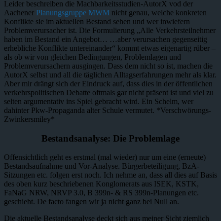
Leider beschreiben die Machbarkeitsstudien-AutorX vod der
Aachener
Planungsgruppe MWM
nicht genau, welche konkreten
Konflikte sie im aktuellen Bestand sehen und wer inwiefern
Problemverursacher ist. Die Formulierung „Alle Verkehrsteilnehmer
haben im Bestand ein Angebot… …aber verursachen gegenseitig
erhebliche Konflikte untereinander“ kommt etwas eigenartig rüber –
als ob wir von gleichen Bedingungen, Problemlagen und
Problemverursachern ausgingen. Dass dem nicht so ist, machen die
AutorX selbst und all die täglichen Alltagserfahrungen mehr als klar.
Aber mir drängt sich der Eindruck auf, dass dies in der öffentlichen
verkehrspolitischen Debatte oftmals gar nicht präsent ist und viel zu
selten argumentativ ins Spiel gebracht wird. Ein Schelm, wer
dahinter Pkw-Propaganda alter Schule vermutet. *Verschwörungs-
Zwinkersmiley*
Bestandsanalyse: Die Problemlage
Offensichtlich geht es erstmal (mal wieder) nur um eine (erneute)
Bestandsaufnahme und Vor-Analyse. Bürgerbeteiligung, BzA-
Sitzungen etc. folgen erst noch. Ich nehme an, dass all dies auf Basis
des oben kurz beschriebenen Konglomerats aus ISEK, KSTK,
FaNaG NRW, NRVP 3.0, B 399n- & RS 399n-Planungen etc.
geschieht. De facto fangen wir ja nicht ganz bei Null an.
Die aktuelle Bestandsanalyse deckt sich aus meiner Sicht ziemlich