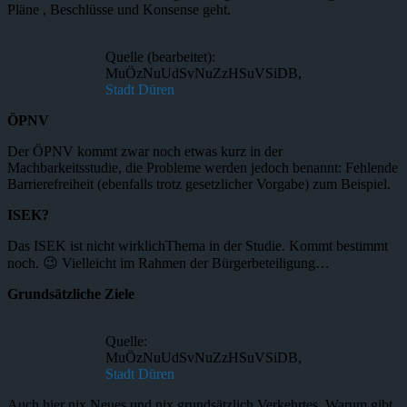
Pläne , Beschlüsse und Konsense geht.
Quelle (bearbeitet):
MuÖzNuUdSvNuZzHSuVSiDB,
Stadt Düren
ÖPNV
Der ÖPNV kommt zwar noch etwas kurz in der
Machbarkeitsstudie, die Probleme werden jedoch benannt: Fehlende
Barrierefreiheit (ebenfalls trotz gesetzlicher Vorgabe) zum Beispiel.
ISEK?
Das ISEK ist nicht wirklichThema in der Studie. Kommt bestimmt
noch. 😉 Vielleicht im Rahmen der Bürgerbeteiligung…
Grundsätzliche Ziele
Quelle:
MuÖzNuUdSvNuZzHSuVSiDB,
Stadt Düren
Auch hier nix Neues und nix grundsätzlich Verkehrtes. Warum gibt