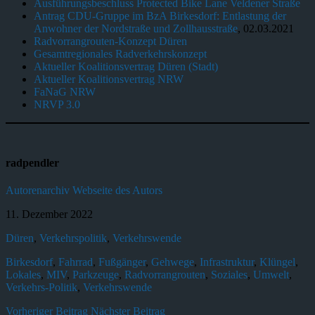
Ausführungsbeschluss Protected Bike Lane Veldener Straße
Antrag CDU-Gruppe im BzA Birkesdorf: Entlastung der
Anwohner der Nordstraße und Zollhausstraße
, 02.03.2021
Radvorrangrouten-Konzept Düren
Gesamtregionales Radverkehrskonzept
Aktueller Koalitionsvertrag Düren (Stadt)
Aktueller Koalitionsvertrag NRW
FaNaG NRW
NRVP 3.0
radpendler
Autorenarchiv
Webseite des Autors
11. Dezember 2022
Düren
,
Verkehrspolitik
,
Verkehrswende
Birkesdorf
,
Fahrrad
,
Fußgänger
,
Gehwege
,
Infrastruktur
,
Klüngel
,
Lokales
,
MIV
,
Parkzeuge
,
Radvorrangrouten
,
Soziales
,
Umwelt
,
Verkehrs-Politik
,
Verkehrswende
Vorheriger Beitrag
Nächster Beitrag