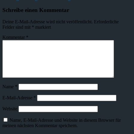
Schreibe einen Kommentar
Deine E-Mail-Adresse wird nicht veröffentlicht.
Erforderliche
Felder sind mit
*
markiert
Kommentar
*
Name
*
E-Mail-Adresse
*
Website
Name, E-Mail-Adresse und Website in diesem Browser für
meinen nächsten Kommentar speichern.