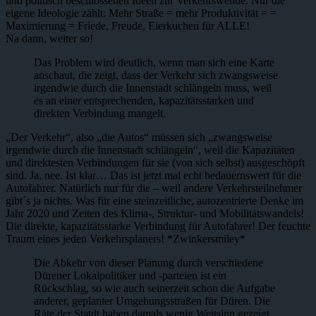
und politisch beschlossenen Ideen zur Verkehrswende. Nur die
eigene Ideologie zählt: Mehr Straße = mehr Produktivität = =
Maximierung = Friede, Freude, Eierkuchen für ALLE!
Na dann, weiter so!
Das Problem wird deutlich, wenn man sich eine Karte
anschaut, die zeigt, dass der Verkehr sich zwangsweise
irgendwie durch die Innenstadt schlängeln muss, weil
es an einer entsprechenden, kapazitätsstarken und
direkten Verbindung mangelt.
„Der Verkehr“, also „die Autos“ müssen sich „zwangsweise
irgendwie durch die Innenstadt schlängeln“, weil die Kapazitäten
und direktesten Verbindungen für sie (von sich selbst) ausgeschöpft
sind. Ja, nee. Ist klar… Das ist jetzt mal echt bedauernswert für die
Autofahrer. Natürlich nur für die – weil andere Verkehrsteilnehmer
gibt´s ja nichts. Was für eine steinzeitliche, autozentrierte Denke im
Jahr 2020 und Zeiten des Klima-, Struktur- und Mobilitätswandels!
Die direkte, kapazitätsstarke Verbindung für Autofahrer! Der feuchte
Traum eines jeden Verkehrsplaners! *Zwinkersmiley*
Die Abkehr von dieser Planung durch verschiedene
Dürener Lokalpolitiker und -parteien ist ein
Rückschlag, so wie auch seinerzeit schon die Aufgabe
anderer, geplanter Umgehungsstraßen für Düren. Die
Räte der Statdt haben damals wenig Weitsinn gezeigt