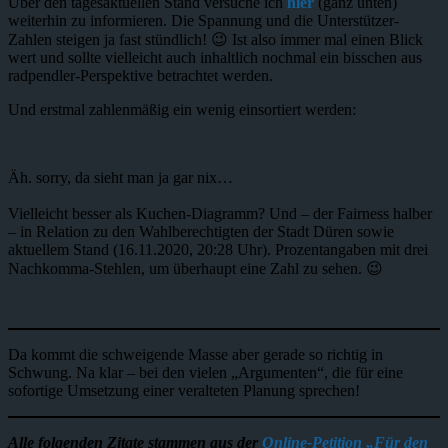
Über den tagesaktuellen Stand versuche ich
hier
(ganz unten)
weiterhin zu informieren. Die Spannung und die Unterstützer-
Zahlen steigen ja fast stündlich! 😉 Ist also immer mal einen Blick
wert und sollte vielleicht auch inhaltlich nochmal ein bisschen aus
radpendler-Perspektive betrachtet werden.
Und erstmal zahlenmäßig ein wenig einsortiert werden:
Äh. sorry, da sieht man ja gar nix…
Vielleicht besser als Kuchen-Diagramm? Und – der Fairness halber
– in Relation zu den Wahlberechtigten der Stadt Düren sowie
aktuellem Stand (16.11.2020, 20:28 Uhr). Prozentangaben mit drei
Nachkomma-Stehlen, um überhaupt eine Zahl zu sehen. 😉
Da kommt die schweigende Masse aber gerade so richtig in
Schwung. Na klar – bei den vielen „Argumenten“, die für eine
sofortige Umsetzung einer veralteten Planung sprechen!
Alle folgenden Zitate stammen aus der
Online-Petition „Für den