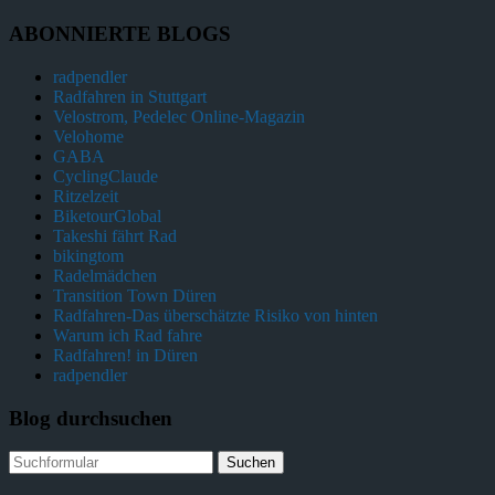
ABONNIERTE BLOGS
radpendler
Radfahren in Stuttgart
Velostrom, Pedelec Online-Magazin
Velohome
GABA
CyclingClaude
Ritzelzeit
BiketourGlobal
Takeshi fährt Rad
bikingtom
Radelmädchen
Transition Town Düren
Radfahren-Das überschätzte Risiko von hinten
Warum ich Rad fahre
Radfahren! in Düren
radpendler
Blog durchsuchen