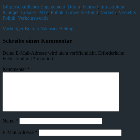
Bürgerschaftliches Engagement
,
Düren
,
Fahrrad
,
Infrastruktur
,
Klüngel
,
Lokales
,
MIV
,
Politik
,
Umweltverbund
,
Verkehr
,
Verkehrs-
Politik
,
Verkehrswende
Vorheriger Beitrag
Nächster Beitrag
Schreibe einen Kommentar
Deine E-Mail-Adresse wird nicht veröffentlicht.
Erforderliche
Felder sind mit
*
markiert
Kommentar
*
Name
*
E-Mail-Adresse
*