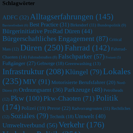
Schlagwörter
Alltagserfahrungen
(145)
ADFC
(32)
Best Practice
(31)
Birkesdorf
(11)
Bundespolitik
(9)
Barrierefreiheit
(6)
Bürgerinitiative ProRad Düren
(44)
Bürgerschaftliches Engagement
(87)
Critical
Düren
(250)
Fahrrad
(142)
Fahrrad-
Mass
(12)
Falschparker
(57)
Chaoten
(14)
Fahrradstraßen
(8)
Freizeit
(5)
Fußgänger
(27)
Gehwege
(18)
Greenwashing
(13)
Lokales
Infrastruktur
(208)
Klüngel
(79)
(235)
MIV
(91)
Motorisierte Berufsfahrer
(20)
Nord-
Parkzeuge
(48)
Ordnungsamt
(36)
Petrolheads
Düren
(9)
Politik
Pkw
(100)
Pkw-Chaoten
(71)
(12)
(174)
Polizei
(19)
Presse
(22)
Radvorrangrouten
(11)
Rechtliches
Soziales
(79)
Umwelt
(40)
Technik
(18)
(12)
Verkehr
(176)
Umweltverbund
(56)