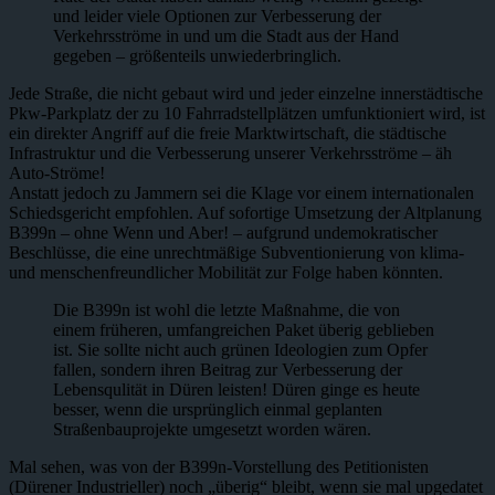
und leider viele Optionen zur Verbesserung der
Verkehrsströme in und um die Stadt aus der Hand
gegeben – größenteils unwiederbringlich.
Jede Straße, die nicht gebaut wird und jeder einzelne innerstädtische
Pkw-Parkplatz der zu 10 Fahrradstellplätzen umfunktioniert wird, ist
ein direkter Angriff auf die freie Marktwirtschaft, die städtische
Infrastruktur und die Verbesserung unserer Verkehrsströme – äh
Auto-Ströme!
Anstatt jedoch zu Jammern sei die Klage vor einem internationalen
Schiedsgericht empfohlen. Auf sofortige Umsetzung der Altplanung
B399n – ohne Wenn und Aber! – aufgrund undemokratischer
Beschlüsse, die eine unrechtmäßige Subventionierung von klima-
und menschenfreundlicher Mobilität zur Folge haben könnten.
Die B399n ist wohl die letzte Maßnahme, die von
einem früheren, umfangreichen Paket überig geblieben
ist. Sie sollte nicht auch grünen Ideologien zum Opfer
fallen, sondern ihren Beitrag zur Verbesserung der
Lebensqulität in Düren leisten! Düren ginge es heute
besser, wenn die ursprünglich einmal geplanten
Straßenbauprojekte umgesetzt worden wären.
Mal sehen, was von der B399n-Vorstellung des Petitionisten
(Dürener Industrieller) noch „überig“ bleibt, wenn sie mal upgedatet