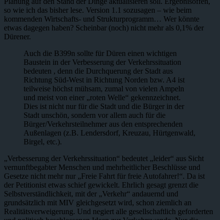
Planung auf den Stand der Dinge aktualisieren soll. Ergebnisoffen,
so wie ich das bisher lese. Version 1.1 sozusagen – wie beim
kommenden Wirtschafts- und Strukturprogramm… Wer könnte
etwas dagegen haben? Scheinbar (noch) nicht mehr als 0,1% der
Dürener.
Auch die B399n sollte für Düren einen wichtigen
Baustein in der Verbesserung der Verkehrssituation
bedeuten , denn die Durchquerung der Stadt aus
Richtung Süd-West in Richtung Norden bzw. A4 ist
teilweise höchst mühsam, zumal von vielen Ampeln
und meist von einer „roten Welle“ gekennzeichnet.
Dies ist nicht nur für die Stadt und die Bürger in der
Stadt unschön, sondern vor allem auch für die
Bürger/Verkehrsteilnehmer aus den entsprechenden
Außenlagen (z.B. Lendersdorf, Kreuzau, Hürtgenwald,
Birgel, etc.).
„Verbesserung der Verkehrssituation“ bedeutet „leider“ aus Sicht
vernunftbegabter Menschen und mehrheitlicher Beschlüsse und
Gesetze nicht mehr nur „Freie Fahrt für freie Autofahrer!“. Da ist
der Petitionist etwas schief gewickelt. Ehrlich gesagt grenzt die
Selbstverständlichkeit, mit der „Verkehr“ andauernd und
grundsätzlich mit MIV gleichgesetzt wird, schon ziemlich an
Realitätsverweigerung. Und negiert alle gesellschaftlich geforderten