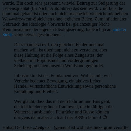
wurde. Bin doch sehr gespannt, wieviel Beitrag zur Steigerung der
Lebensqualität (für Nicht-Autofahrer) das sein wird. Und falls die
dann mal gebaut ist oder auch nicht, mache ich vielleicht mit bei den
Was-wäre-wenn-Spielchen ohne jeglichen Beleg. Zum inflationären
Gebrauch des Ideologie-Vorwurfs bei gleichzeitiger Nicht-
Kenntnisnahme der eigenen Ideologisierung, habe ich ja an
anderer
Stelle
schon etwas geschrieben…
Dass man jetzt evtl. den gleichen Fehler nochmal
machen will, ist überhaupt nicht zu verstehen, aber
diese Haltung ist die Folge eines Zeitgeistes, der
vielfach mit Populismus und vordergründigen
Scheinargumenten unseren Wohlstand gefährdet.
Infrastruktur ist das Fundament von Wohlstand , weil
Verkehr bedeutet Bewegung, ein aktives Leben,
Handel, wirtschaftliche Entwicklung sowie persönliche
Entfaltung und Freiheit.
Wer glaubt, dass das mit dem Fahrrad und Bus geht,
der lebt in einer grünen Traumwelt, die im übrigen die
Winterzeit ausblendet. Fährräder und Busse können
übrigens dann aber auch auf der B399n fahren! 😉
Haha! Der böse „Zeitgeist“ (gemeint ist wohl die links-grün versiffte