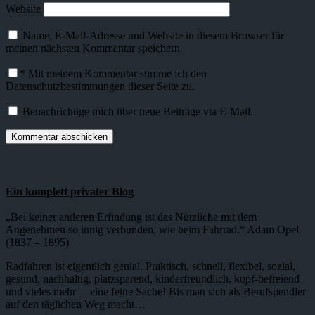
Website
Name, E-Mail-Adresse und Website in diesem Browser für
meinen nächsten Kommentar speichern.
*
Mit meinem Kommentar stimme ich den
Datenschutzbestimmungen dieser Seite zu.
Benachrichtige mich über neue Beiträge via E-Mail.
Ein komplett privater Blog
„Bei keiner anderen Erfindung ist das Nützliche mit dem
Angenehmen so innig verbunden, wie beim Fahrrad.“ Adam Opel
(1837 – 1895)
Radfahren ist eigentlich genial. Praktisch, schnell, flexibel, sozial,
gesund, nachhaltig, platzsparend, kinderfreundlich, kopf-befreiend
und vieles mehr – eine feine Sache! Bis man sich als Berufspendler
auf den täglichen Weg macht…