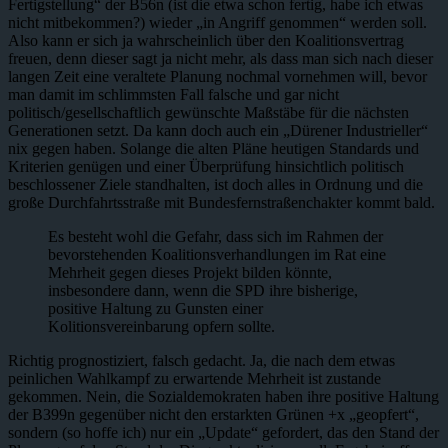
Fertigstellung“ der B56n (ist die etwa schon fertig, habe ich etwas
nicht mitbekommen?) wieder „in Angriff genommen“ werden soll.
Also kann er sich ja wahrscheinlich über den Koalitionsvertrag
freuen, denn dieser sagt ja nicht mehr, als dass man sich nach dieser
langen Zeit eine veraltete Planung nochmal vornehmen will, bevor
man damit im schlimmsten Fall falsche und gar nicht
politisch/gesellschaftlich gewünschte Maßstäbe für die nächsten
Generationen setzt. Da kann doch auch ein „Dürener Industrieller“
nix gegen haben. Solange die alten Pläne heutigen Standards und
Kriterien genügen und einer Überprüfung hinsichtlich politisch
beschlossener Ziele standhalten, ist doch alles in Ordnung und die
große Durchfahrtsstraße mit Bundesfernstraßenchakter kommt bald.
Es besteht wohl die Gefahr, dass sich im Rahmen der
bevorstehenden Koalitionsverhandlungen im Rat eine
Mehrheit gegen dieses Projekt bilden könnte,
insbesondere dann, wenn die SPD ihre bisherige,
positive Haltung zu Gunsten einer
Kolitionsvereinbarung opfern sollte.
Richtig prognostiziert, falsch gedacht. Ja, die nach dem etwas
peinlichen Wahlkampf zu erwartende Mehrheit ist zustande
gekommen. Nein, die Sozialdemokraten haben ihre positive Haltung
der B399n gegenüber nicht den erstarkten Grünen +x „geopfert“,
sondern (so hoffe ich) nur ein „Update“ gefordert, das den Stand der