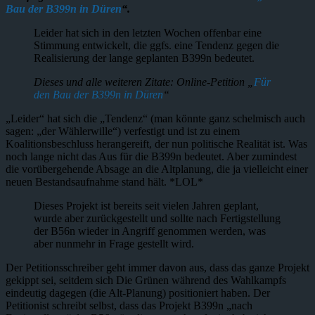
Bau der B399n in Düren
“.
Leider hat sich in den letzten Wochen offenbar eine
Stimmung entwickelt, die ggfs. eine Tendenz gegen die
Realisierung der lange geplanten B399n bedeutet.
Dieses und alle weiteren Zitate: Online-Petition „
Für
den Bau der B399n in Düren
“
„Leider“ hat sich die „Tendenz“ (man könnte ganz schelmisch auch
sagen: „der Wählerwille“) verfestigt und ist zu einem
Koalitionsbeschluss herangereift, der nun politische Realität ist. Was
noch lange nicht das Aus für die B399n bedeutet. Aber zumindest
die vorübergehende Absage an die Altplanung, die ja vielleicht einer
neuen Bestandsaufnahme stand hält. *LOL*
Dieses Projekt ist bereits seit vielen Jahren geplant,
wurde aber zurückgestellt und sollte nach Fertigstellung
der B56n wieder in Angriff genommen werden, was
aber nunmehr in Frage gestellt wird.
Der Petitionsschreiber geht immer davon aus, dass das ganze Projekt
gekippt sei, seitdem sich Die Grünen während des Wahlkampfs
eindeutig dagegen (die Alt-Planung) positioniert haben. Der
Petitionist schreibt selbst, dass das Projekt B399n „nach