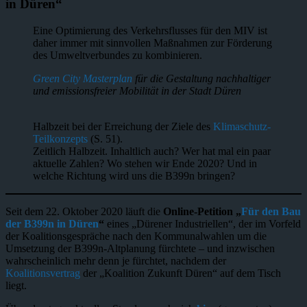
in Düren“
Eine Optimierung des Verkehrsflusses für den MIV ist
daher immer mit sinnvollen Maßnahmen zur Förderung
des Umweltverbundes zu kombinieren.
Green City Masterplan
für die Gestaltung nachhaltiger
und emissionsfreier Mobilität in der Stadt Düren
Halbzeit bei der Erreichung der Ziele des
Klimaschutz-
Teilkonzepts
(S. 51).
Zeitlich Halbzeit. Inhaltlich auch? Wer hat mal ein paar
aktuelle Zahlen? Wo stehen wir Ende 2020? Und in
welche Richtung wird uns die B399n bringen?
Seit dem 22. Oktober 2020 läuft die
Online-Petition „
Für den Bau
der B399n in Düren
“
eines „Dürener Industriellen“, der im Vorfeld
der Koalitionsgespräche nach den Kommunalwahlen um die
Umsetzung der B399n-Altplanung fürchtete – und inzwischen
wahrscheinlich mehr denn je fürchtet, nachdem der
Koalitionsvertrag
der „Koalition Zukunft Düren“ auf dem Tisch
liegt.