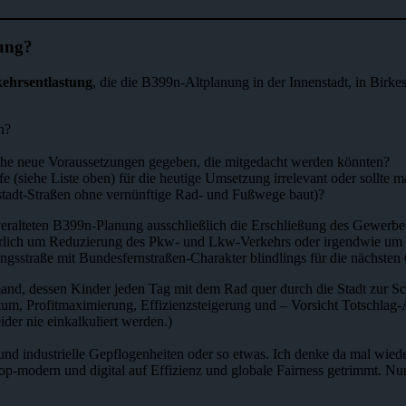
ßung?
kehrsentlastung
, die die B399n-Altplanung in der Innenstadt, in Birke
n?
he neue Voraussetzungen gegeben, die mitgedacht werden könnten?
 (siehe Liste oben) für die heutige Umsetzung irrelevant oder sollte 
stadt-Straßen ohne vernünftige Rad- und Fußwege baut)?
 veralteten B399n-Planung ausschließlich die Erschließung des Gewerbe
ehrlich um Reduzierung des Pkw- und Lkw-Verkehrs oder irgendwie um
sstraße mit Bundesfernstraßen-Charakter blindlings für die nächsten 
mand, dessen Kinder jeden Tag mit dem Rad quer durch die Stadt zur Schu
stum, Profitmaximierung, Effizienzsteigerung und – Vorsicht Totschla
ider nie einkalkuliert werden.)
n und industrielle Gepflogenheiten oder so etwas. Ich denke da mal wi
o-top-modern und digital auf Effizienz und globale Fairness getrimmt. 