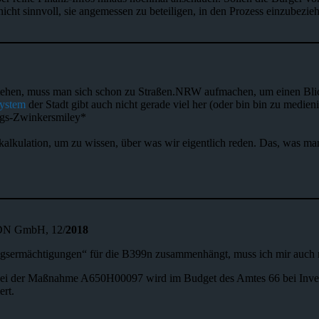
nicht sinnvoll, sie angemessen zu beteiligen, in den Prozess einzubezie
ehen, muss man sich schon zu Straßen.NRW aufmachen, um einen Blick 
system
der Stadt gibt auch nicht gerade viel her (oder bin bin zu medi
ngs-Zwinkersmiley*
kalkulation, um zu wissen, über was wir eigentlich reden. Das, was m
DN GmbH, 12/
2018
ngsermächtigungen“ für die B399n zusammenhängt, muss ich mir auch n
g bei der Maßnahme A650H00097 wird im Budget des Amtes 66 bei 
rt.