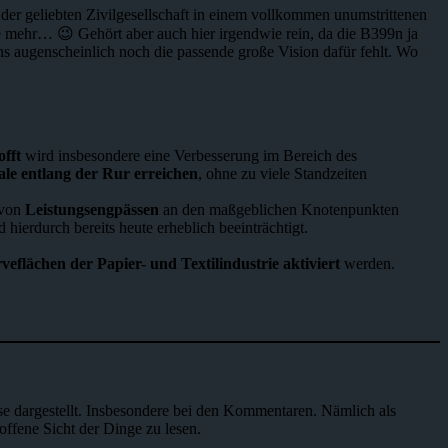
er geliebten Zivilgesellschaft in einem vollkommen unumstrittenen
e mehr… 😉 Gehört aber auch hier irgendwie rein, da die B399n ja
 augenscheinlich noch die passende große Vision dafür fehlt. Wo
fft
wird insbesondere eine Verbesserung im Bereich des
eale entlang der Rur erreichen
, ohne zu viele Standzeiten
 von
Leistungsengpässen
an den maßgeblichen Knotenpunkten
d hierdurch bereits heute erheblich beeinträchtigt.
veflächen der Papier- und Textilindustrie aktiviert
werden.
se dargestellt. Insbesondere bei den Kommentaren. Nämlich als
offene Sicht der Dinge zu lesen.