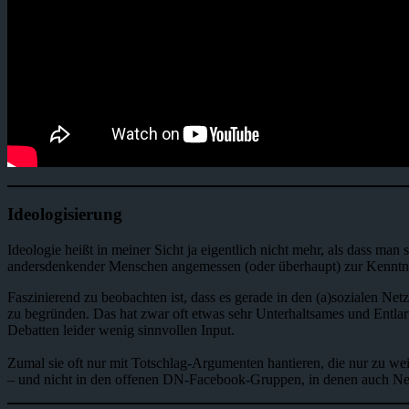
Ideologisierung
Ideologie heißt in meiner Sicht ja eigentlich nicht mehr, als dass m
andersdenkender Menschen angemessen (oder überhaupt) zur Kenntni
Faszinierend zu beobachten ist, dass es gerade in den (a)sozialen Ne
zu begründen. Das hat zwar oft etwas sehr Unterhaltsames und Entlar
Debatten leider wenig sinnvollen Input.
Zumal sie oft nur mit Totschlag-Argumenten hantieren, die nur zu weit
– und nicht in den offenen DN-Facebook-Gruppen, in denen auch Net