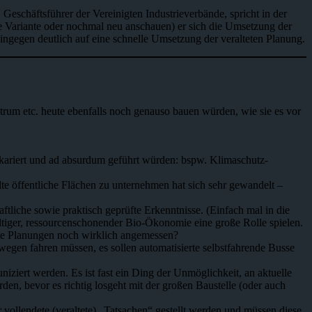
 Geschäftsführer der Vereinigten Industrieverbände, spricht in der
lte Variante oder nochmal neu anschauen) er sich die Umsetzung der
ingegen deutlich auf eine schnelle Umsetzung der veralteten Planung.
entrum etc. heute ebenfalls noch genauso bauen würden, wie sie es vor
ariert und ad absurdum geführt würden: bspw. Klimaschutz-
e öffentliche Flächen zu unternehmen hat sich sehr gewandelt –
tliche sowie praktisch geprüfte Erkenntnisse. (Einfach mal in die
tiger, ressourcenschonender Bio-Ökonomie eine große Rolle spielen.
lte Planungen noch wirklich angemessen?
wegen fahren müssen, es sollen automatisierte selbstfahrende Busse
iziert werden. Es ist fast ein Ding der Unmöglichkeit, an aktuelle
n, bevor es richtig losgeht mit der großen Baustelle (oder auch
vollendete (veraltete) „Tatsachen“ gestellt werden und müssen diese