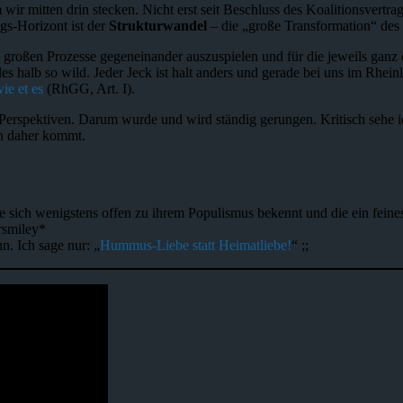
m wir mitten drin stecken. Nicht erst seit Beschluss des Koalitionsvert
gs-Horizont ist der
Strukturwandel
– die „große Transformation“ des
großen Prozesse gegeneinander auszuspielen und für die jeweils ganz eig
halb so wild. Jeder Jeck ist halt anders und gerade bei uns im Rhein
ie et es
(RhGG, Art. I).
Perspektiven. Darum wurde und wird ständig gerungen. Kritisch sehe i
en daher kommt.
 sich wenigstens offen zu ihrem Populismus bekennt und die ein feines G
rsmiley*
. Ich sage nur: „
Hummus-Liebe statt Heimatliebe!
“ ;;