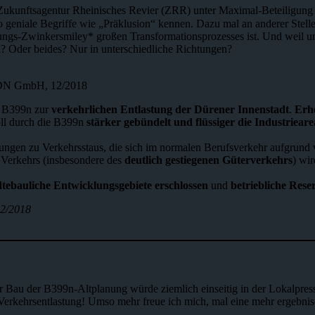
Zukunftsagentur Rheinisches Revier (ZRR) unter Maximal-Beteiligung d
 geniale Begriffe wie „Präklusion“ kennen. Dazu mal an anderer Stell
gs-Zwinkersmiley* großen Transformationsprozesses ist. Und weil uns
? Oder beides? Nur in unterschiedliche Richtungen?
DN GmbH, 12/2018
e B399n zur
verkehrlichen Entlastung der Dürener Innenstadt
.
Erho
oll durch die B399n
stärker gebündelt und flüssiger die Industriear
ungen zu Verkehrsstaus, die sich im normalen Berufsverkehr aufgrund
 Verkehrs (insbesondere des
deutlich gestiegenen Güterverkehrs
) wir
dtebauliche Entwicklungsgebiete erschlossen
und
betriebliche Reser
2/2018
er Bau der B399n-Altplanung würde ziemlich einseitig in der Lokalpres
 Verkehrsentlastung! Umso mehr freue ich mich, mal eine mehr ergebnis