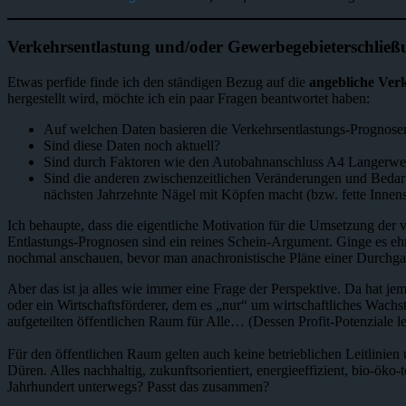
Verkehrsentlastung und/oder Gewerbegebieterschlie
Etwas perfide finde ich den ständigen Bezug auf die
angebliche Ver
hergestellt wird, möchte ich ein paar Fragen beantwortet haben:
Auf welchen Daten basieren die Verkehrsentlastungs-Prognose
Sind diese Daten noch aktuell?
Sind durch Faktoren wie den Autobahnanschluss A4 Langerwe
Sind die anderen zwischenzeitlichen Veränderungen und Bedarfe
nächsten Jahrzehnte Nägel mit Köpfen macht (bzw. fette Innen
Ich behaupte, dass die eigentliche Motivation für die Umsetzung der
Entlastungs-Prognosen sind ein reines Schein-Argument. Ginge es 
nochmal anschauen, bevor man anachronistische Pläne einer Durchgang
Aber das ist ja alles wie immer eine Frage der Perspektive. Da hat je
oder ein Wirtschaftsförderer, dem es „nur“ um wirtschaftliches Wach
aufgeteilten öffentlichen Raum für Alle… (Dessen Profit-Potenziale le
Für den öffentlichen Raum gelten auch keine betrieblichen Leitlinie
Düren. Alles nachhaltig, zukunftsorientiert, energieeffizient, bio-ök
Jahrhundert unterwegs? Passt das zusammen?