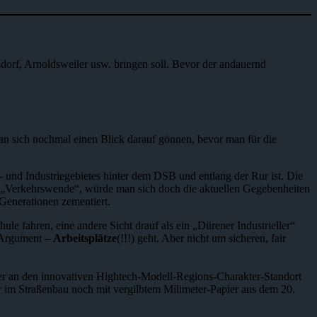
sdorf, Arnoldsweiler usw. bringen soll. Bevor der andauernd
man sich nochmal einen Blick darauf gönnen, bevor man für die
- und Industriegebietes hinter dem DSB und entlang der Rur ist. Die
 „Verkehrswende“, würde man sich doch die aktuellen Gegebenheiten
Generationen zementiert.
le fahren, eine andere Sicht drauf als ein „Dürener Industrieller“
g-Argument –
Arbeitsplätze
(!!!) geht. Aber nicht um sicheren, fair
eder an den innovativen Hightech-Modell-Regions-Charakter-Standort
Nur im Straßenbau noch mit vergilbtem Milimeter-Papier aus dem 20.