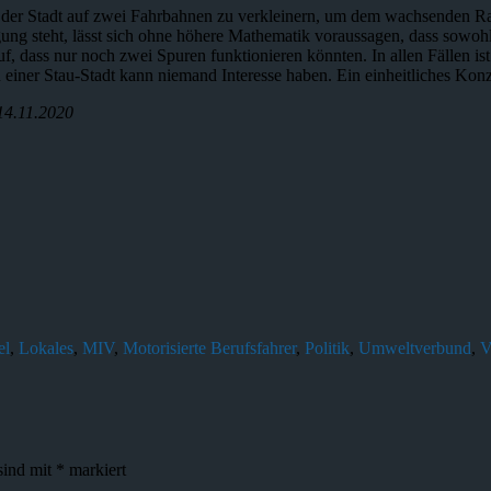
n der Stadt auf zwei Fahrbahnen zu verkleinern, um dem wachsenden Ra
 steht, lässt sich ohne höhere Mathematik voraussagen, dass sowohl S
, dass nur noch zwei Spuren funktionieren könnten. In allen Fällen ist
einer Stau-Stadt kann niemand Interesse haben. Ein einheitliches Konze
14.11.2020
el
,
Lokales
,
MIV
,
Motorisierte Berufsfahrer
,
Politik
,
Umweltverbund
,
V
sind mit
*
markiert