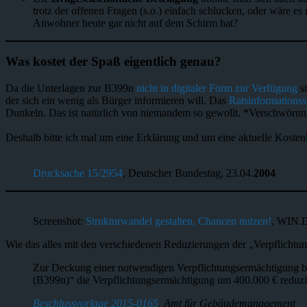
trotz der offenen Fragen (s.o.) einfach schlucken, oder wäre es 
Anwohner heute gar nicht auf dem Schirm hat?
Was kostet der Spaß eigentlich genau?
Da die Unterlagen zur B399n
nicht in digitaler Form zur Verfügung
st
der sich ein wenig als Bürger informieren will. Das
Ratsinformations
Dunkeln. Das ist natürlich von niemandem so gewollt. *Verschwöru
Deshalb bitte ich mal um eine Erklärung und um eine aktuelle Kosten
Drucksache 15/2954
, Deutscher Bundestag, 23.04.
2004
Screenshot:
Strukturwandel gestalten, Chancen nutzen!
, WIN.
Wie das alles mit den verschiedenen Reduzierungen der „Verpflichtu
Zur Deckung einer notwendigen Verpflichtungsermächtigun
(B399n)“ die Verpflichtungsermächtigung um 400.000 € reduzie
Beschlussvorlage 2015-0165
, Amt für Gebäudemanagement