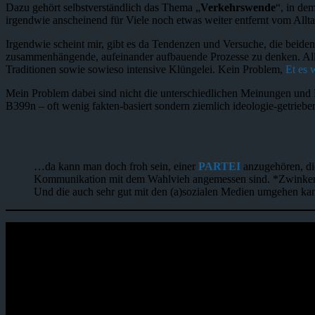
Dazu gehört selbstverständlich das Thema „
Verkehrswende
“, in de
irgendwie anscheinend für Viele noch etwas weiter entfernt vom Allta
Irgendwie scheint mir, gibt es da Tendenzen und Versuche, die beiden 
zusammenhängende, aufeinander aufbauende Prozesse zu denken. Alles 
Traditionen sowie sowieso intensive Klüngelei. Kein Problem,
Et es w
Mein Problem dabei sind nicht die unterschiedlichen Meinungen und 
B399n – oft wenig fakten-basiert sondern ziemlich ideologie-getrieb
…da kann man doch froh sein, einer
PARTEI
anzugehören, die
Kommunikation mit dem Wahlvieh angemessen sind. *Zwinke
Und die auch sehr gut mit den (a)sozialen Medien umgehen kann