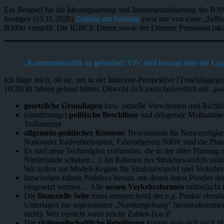
Ein Beispiel für die Ideologisierung und Instrumentalisierung der B39
heutigen (15.11.2020)
Zeitung am Sonntag
zwar nur von einer „Selbst
B399n vorstellt. Die IGBCE Düren sowie der Dürener Petitionist (aka 
„Kommunalpolitik ist gefordert! VIV sind besorgt über die Lag
Ich frage mich, ob sie, um in der Industrie-Perspektive (Totschlagarg
10/20/30 Jahren gebaut hätten. Obwohl sich zwischenzeitlich ein „pa
gesetzliche Grundlagen
bzw. aktuelle Vorschriften und Richt
(einstimmige)
politische Beschlüsse
und dringende Maßnahmenem
Teilkonzept
allgemein-politischer Konsens
: Bewusstsein für Notwendigkei
Nationaler Radverkehrsplan, Fahrradgesetz NRW sind die Pla
Es sind neue Technolgien vorhanden, die in der alten Planung 
Niederlande schauen…). Im Rahmen des Strukturwandels soll
Wir sollen zur Modell-Region für Strukturwandel und Verkehrs
Inzwischen fahren Pedelecs herum, mit denen bspw.Pendler deut
eingesetzt werden… Alle
neuen Verkehrsformen
mitbedacht i
Die
finanzielle Seite
muss entsprechend der o.g. Punkte ebenfal
Unterlagen zur sogenannten „Nordumgehung“ heranzukommen. Da 
nicht). Wer versteht sonst solche Zahlen (s.u.)?
Die
zivilgesellschaftliche Beteiligung
könnte man sich auch übe