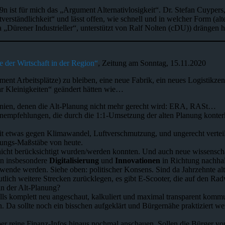
9n ist für mich das „Argument Alternativlosigkeit“. Dr. Stefan Cuypers,
verständlichkeit“ und lässt offen, wie schnell und in welcher Form (a
„Dürener Industrieller“, unterstützt von Ralf Nolten (cDU)) drängen h
e der Wirtschaft in der Region“
, Zeitung am Sonntag, 15.11.2020
ument Arbeitsplätze) zu bleiben, eine neue Fabrik, ein neues Logistikz
ar Kleinigkeiten“ geändert hätten wie…
linien, denen die Alt-Planung nicht mehr gerecht wird: ERA, RASt…
pfehlungen, die durch die 1:1-Umsetzung der alten Planung konterk
t etwas gegen Klimawandel, Luftverschmutzung, und ungerecht verteilt
nungs-Maßstäbe von heute.
nicht berücksichtigt wurden/werden konnten. Und auch neue wissenschaf
en insbesondere
Digitalisierung
und
Innovationen
in Richtung nachhal
wende werden. Siehe oben: politischer Konsens. Sind da Jahrzehnte a
lich weitere Strecken zurücklegen, es gibt E-Scooter, die auf den Rad
n der Alt-Planung?
ls komplett neu angeschaut, kalkuliert und maximal transparent kommun
sollte noch ein bisschen aufgeklärt und Bürgernähe praktiziert werde
r reine Finanz-Infos hinaus nochmal anschauen. Sollen die Bürger vor 