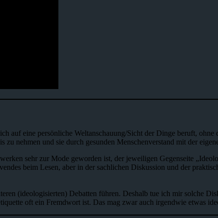
an sich auf eine persönliche Weltanschauung/Sicht der Dinge beruft, oh
s zu nehmen und sie durch gesunden Menschenverstand mit der eigen
tzwerken sehr zur Mode geworden ist, der jeweiligen Gegenseite „Ideol
vendes beim Lesen, aber in der sachlichen Diskussion und der praktis
eren (ideologisierten) Debatten führen. Deshalb tue ich mir solche Dis
iquette oft ein Fremdwort ist. Das mag zwar auch irgendwie etwas ide