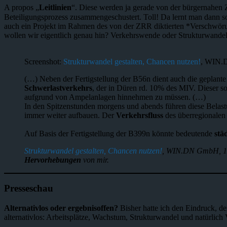
A propos „
Leitlinien
“. Diese werden ja gerade von der bürgernahen 
Beteiligungsprozess zusammengeschustert. Toll! Da lernt man dann so
auch ein Projekt im Rahmen des von der ZRR diktierten *Verschwörun
wollen wir eigentlich genau hin? Verkehrswende oder Strukturwandel
Screenshot:
Strukturwandel gestalten, Chancen nutzen!
, WIN.
(…) Neben der Fertigstellung der B56n dient auch die geplant
Schwerlastverkehrs
, der in Düren rd. 10% des MIV. Dieser s
aufgrund von Ampelanlagen hinnehmen zu müssen. (…)
In den Spitzenstunden morgens und abends führen diese Belast
immer weiter aufbauen. Der
Verkehrsfluss
des überregionalen
Auf Basis der Fertigstellung der B399n könnte bedeutende
stä
Strukturwandel gestalten, Chancen nutzen!
, WIN.DN GmbH, 1
Hervorhebungen
von mir.
Presseschau
Alternativlos oder ergebnisoffen?
Bisher hatte ich den Eindruck, d
alternativlos: Arbeitsplätze, Wachstum, Strukturwandel und natürlich