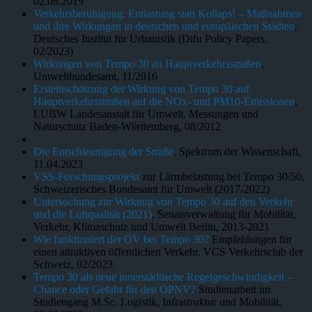
02.08.2019
Verkehrsberuhigung: Entlastung statt Kollaps! – Maßnahmen
und ihre Wirkungen in deutschen und europäischen Städten
,
Deutsches Institut für Urbanistik (Difu Policy Papers,
02/2023)
Wirkungen von Tempo 30 an Hauptverkehrsstraßen
,
Umweltbundesamt, 11/2016
Ersteinschätzung der Wirkung von Tempo 30 auf
Hauptverkehrsstraßen auf die NOx- und PM10-Emissionen
,
LUBW Landesanstalt für Umwelt, Messungen und
Naturschutz Baden-Württemberg, 08/2012
Die Entschleunigung der Straße
, Spektrum der Wissenschaft,
11.04.2023
VSS-Forschungsprojekt
zur Lärmbelastung bei Tempo 30/50,
Schweizerisches Bundesamt für Umwelt (2017-2022)
Untersuchung zur Wirkung von Tempo 30 auf den Verkehr
und die Luftqualität (2021)
, Senatsverwaltung für Mobilität,
Verkehr, Klimaschutz und Umwelt Berlin, 2013-2021
Wie funktioniert der ÖV bei Tempo 30?
Empfehlungen für
einen attraktiven öffentlichen Verkehr, VCS Verkehrsclub der
Schweiz, 02/2023
Tempo 30 als neue innerstädtische Regelgeschwindigkeit –
Chance oder Gefahr für den ÖPNV?
Studienarbeit im
Studiengang M.Sc. Logistik, Infrastruktur und Mobilität,