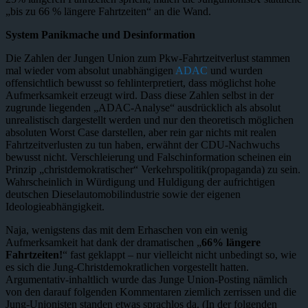
„bis zu 66 % längere Fahrtzeiten“ an die Wand.
System Panikmache und Desinformation
Die Zahlen der Jungen Union zum Pkw-Fahrtzeitverlust stammen
mal wieder vom absolut unabhängigen
ADAC
und wurden
offensichtlich bewusst so fehlinterpretiert, dass möglichst hohe
Aufmerksamkeit erzeugt wird. Dass diese Zahlen selbst in der
zugrunde liegenden „ADAC-Analyse“ ausdrücklich als absolut
unrealistisch dargestellt werden und nur den theoretisch möglichen
absoluten Worst Case darstellen, aber rein gar nichts mit realen
Fahrtzeitverlusten zu tun haben, erwähnt der CDU-Nachwuchs
bewusst nicht. Verschleierung und Falschinformation scheinen ein
Prinzip „christdemokratischer“ Verkehrspolitik(propaganda) zu sein.
Wahrscheinlich in Würdigung und Huldigung der aufrichtigen
deutschen Dieselautomobilindustrie sowie der eigenen
Ideologieabhängigkeit.
Naja, wenigstens das mit dem Erhaschen von ein wenig
Aufmerksamkeit hat dank der dramatischen „
66% längere
Fahrtzeiten!
“ fast geklappt – nur vielleicht nicht unbedingt so, wie
es sich die Jung-Christdemokratlichen vorgestellt hatten.
Argumentativ-inhaltlich wurde das Junge Union-Posting nämlich
von den darauf folgenden Kommentaren ziemlich zerrissen und die
Jung-Unionisten standen etwas sprachlos da. (In der folgenden