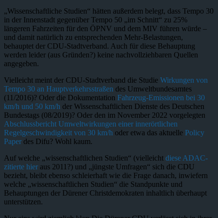
„Wissenschaftliche Studien“ hätten außerdem belegt, dass Tempo 30
in der Innenstadt gegenüber Tempo 50 „im Schnitt“ zu 25%
längeren Fahrzeiten für den ÖPNV und dem MIV führen würde –
und damit natürlich zu entsprechenden Mehr-Belastungen,
behauptet der CDU-Stadtverband. Auch für diese Behauptung
werden leider (aus Gründen?) keine nachvollziehbaren Quellen
angegeben.
Vielleicht meint der CDU-Stadtverband die Studie
Wirkungen von
Tempo 30 an Hauptverkehrsstraßen
des Umweltbundesamtes
(11/2016)? Oder die Dokumentation
Fahrzeug-Emissionen bei 30
km/h und 50 km/h
der Wissenschaftlichen Dienste des Deutschen
Bundestags (08/2019)? Oder den im November 2022 vorgelegten
Abschlussbericht Umweltwirkungen einer innerörtlichen
Regelgeschwindigkeit von 30 km/h
oder etwa das aktuelle
Policy
Paper
des Difu? Wohl kaum.
Auf welche „wissenschaftlichen Studien“ (vielleicht
diese ADAC-
zitierte hier
aus 2011?) und „jüngste Umfragen“ sich die CDU
bezieht, bleibt ebenso schleierhaft wie die Frage danach, inwiefern
welche „wissenschaftlichen Studien“ die Standpunkte und
Behauptungen der Dürener Christdemokraten inhaltlich überhaupt
unterstützen.