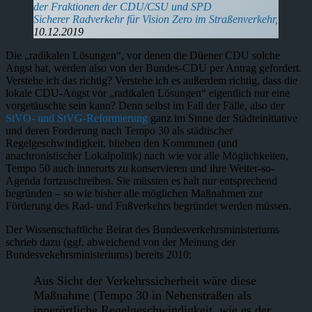
der Fraktionen der CDU/CSU und SPD
Sicherer Radverkehr für Vision Zero im Straßenverkehr,
10.12.2019
Die „radikalen Lösungen“, vor denen die Düener CDU solche
Angst hat, werden also von der Bundes-CDU per Antrag gefordert.
Verstehe ich das richtig? Verstehe ich es außerdem richtig, dass die
lokale CDU-Angst vor „radikalen Lösungen“ eigentlich nur eine
vorgetäuschte sein kann? Denn selbst im Fall der Fälle, also der
StVO- und StVG-Reformierung
ganz im Sinne der Städteinitiative
und deren Forderung nach Tempo 30 als städtischer
Regelgeschwindigkeit, blieben den Kommunen (und
anachronistischer Lokalpolitik) nach wie vor alle Möglichkeiten,
Tempo 50 auch innerorts zu konservieren und ihre Weiter-so-
Agenda fortzuschreiben. Sie müssten es halt nur entsprechend
begründen – so wie bisher alle möglichen Maßnahmen zur
Förderung des Rad- und Fußverkehrs begründet werden müssen.
Der Wissenschaftliche Beirat des Bundesverkehrsministeriums
schrieb dazu (ggf. abweichend von der Meinung der
Bundesvekehrsministeriums) bereits 2010:
Aus Sicht der Verkehrssicherheit wäre diese
Maßnahme (Tempo 30 in Nebenstraßen als
innerörtliche Regelgeschwindigkeit, wie es der