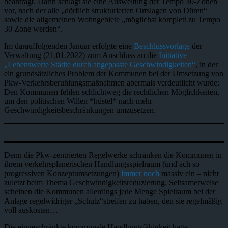
beantragt. Darin schlägt sie eine Ausweitung der Tempo 30-Zonen
vor, nach der alle „dörflich strukturierten Ortslagen von Düren“
sowie die allgemeinen Wohngebiete „möglichst komplett zu Tempo
30 Zone werden“.
Im darauffolgenden Januar erfolgte eine
Beschlussvorlage
der
Verwaltung (21.01.2022) zum Anschluss an die
Initiative
„Lebenswerte Städte durch angepasste Geschwindigkeiten“
, in der
ein grundsätzliches Problem der Kommunen bei der Umsetzung von
Pkw-Verkehrsberuhiungsmaßnahmen abermals verdeutlicht wurde:
Den Kommunen fehlen schlichtweg die rechtlichen Möglichkeiten,
um den politischen Willen *hüstel* nach mehr
Geschwindigkeitsbeschränkungen umzusetzen.
Denn die Pkw-zentrierten Regelwerke schränken die Kommunen in
ihrem verkehrsplanerischen Handlungsspielraum (und ach so
progressiven Konzeptumsetzungen)
immer noch
massiv ein – nicht
zuletzt beim Thema Geschwindigkeitsreduzierung. Seltsamerweise
scheinen die Kommunen allerdings jede Menge Spielraum bei der
Anlage regelwidriger „Schutz“streifen zu haben, den sie regelmäßig
voll auskosten…
Die eingeschränkte kommunale Handlungsfähigkeit hatte