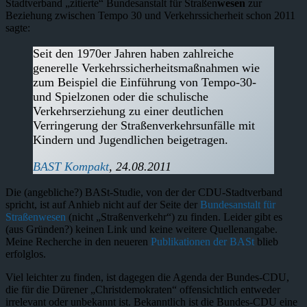
Stadtverband „zitierte“ Bundesanstalt für Straßen
wesen
zur
Beziehung zwischen Tempo 30 und Verkehrssicherheit schon 2011
sagte:
Seit den 1970er Jahren haben zahlreiche
generelle Verkehrssicherheitsmaßnahmen wie
zum Beispiel die Einführung von Tempo-30-
und Spielzonen oder die schulische
Verkehrserziehung zu einer deutlichen
Verringerung der Straßenverkehrsunfälle mit
Kindern und Jugendlichen beigetragen.
BAST Kompakt
, 24.08.2011
Die (angebliche?) BASt-Studie, von der der CDU-Stadtverband
spricht, ist auf Anhieb nicht auf der Seite der
Bundesanstalt für
Straßenwesen
(nicht „Straßenverkehr“) zu finden. Leider gibt es
(aus Gründen?) keinen Link und keine weitere Quellenangabe.
Meine Recherche in den neueren
Publikationen der BASt
blieb
erfolglos.
Viel leichter zu finden, ist dagegen die Agenda der Bundes-CDU,
die für die Dürener „Christdemokraten“ offensichtlich entweder
irrelevant oder unbekannt ist. Bekanntlich ist die Bundes-CDU eine