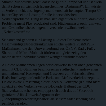
Stimmt. Mindestens genau dasselbe gilt für Tempo 50 und ist allein
damit schon ein ziemlich fadenscheiniges „Argument“. Ich wüsste
außerdem nicht, dass irgendjemand ernsthaft behauptet, Tempo 30
in der City sei die Lösung für alle innerstädtischen
Verkehrsprobleme. Einig ist man sich eigentlich nur darin, dass diese
Probleme meist Pkw-produziert sind: Flächenmissbrauch, Umwelt-
und Gesundheitsbelastungen, diverse nie erwähnte weitere
„Nebenkosten“ etc.
Selbstredend gehören zur Lösung all dieser Probleme neben
Geschwindigkeitsbeschränkungen etliche weitere Push&Pull-
Maßnahmen, die den Umweltverbund aus ÖPNV, Rad-, Fuß-,
Share- und Mikro-Mobilität fördern und gleichzeitig den
motorisierten Individualverkehr weniger attraktiv machen.
All diese Maßnahmen liegen beispielsweise in den oben genannten
und mit CDU-Stimmen beschlossenen städtischen (landesweiten
und nationalen) Konzepten und Gesetzen vor: Fahrradstraßen,
Radschnellwege, ordentliche Park- und Lieferverkehrkonzepte…
Da die lokale Umsetzung dieser Ideen & Konzepte (u.a. und nicht
zuletzt) an der Verkehrswende-Blockade-Haltung des CDU-
Stadtverbands scheitert, entpuppt sich auch das auf Facebook
geäußerte Alibi-Umwelt-Argument der
„Schöpfungsbewahrungspartei“ als seltsam fadenscheinig bzw.
peinlich paradox.