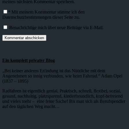
meinen nächsten Kommentar speichern.
*
Mit meinem Kommentar stimme ich den
Datenschutzbestimmungen dieser Seite zu.
Benachrichtige mich über neue Beiträge via E-Mail.
Ein komplett privater Blog
„Bei keiner anderen Erfindung ist das Nützliche mit dem
Angenehmen so innig verbunden, wie beim Fahrrad.“ Adam Opel
(1837 – 1895)
Radfahren ist eigentlich genial. Praktisch, schnell, flexibel, sozial,
gesund, nachhaltig, platzsparend, kinderfreundlich, kopf-befreiend
und vieles mehr – eine feine Sache! Bis man sich als Berufspendler
auf den täglichen Weg macht…