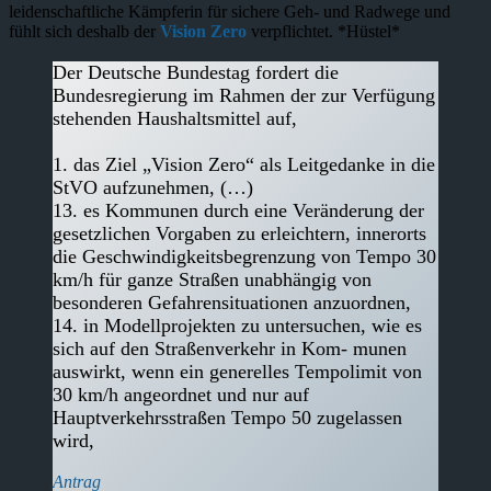
leidenschaftliche Kämpferin für sichere Geh- und Radwege und
fühlt sich deshalb der
Vision Zero
verpflichtet. *Hüstel*
Der Deutsche Bundestag fordert die
Bundesregierung im Rahmen der zur Verfügung
stehenden Haushaltsmittel auf,
1. das Ziel „Vision Zero“ als Leitgedanke in die
StVO aufzunehmen, (…)
13. es Kommunen durch eine Veränderung der
gesetzlichen Vorgaben zu erleichtern, innerorts
die Geschwindigkeitsbegrenzung von Tempo 30
km/h für ganze Straßen unabhängig von
besonderen Gefahrensituationen anzuordnen,
14. in Modellprojekten zu untersuchen, wie es
sich auf den Straßenverkehr in Kom- munen
auswirkt, wenn ein generelles Tempolimit von
30 km/h angeordnet und nur auf
Hauptverkehrsstraßen Tempo 50 zugelassen
wird,
Antrag