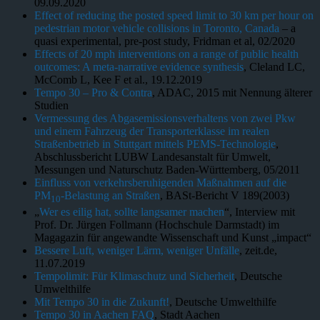
09.09.2020
Effect of reducing the posted speed limit to 30 km per hour on
pedestrian motor vehicle collisions in Toronto, Canada
– a
quasi experimental, pre-post study, Fridman et al, 02/2020
Effects of 20 mph interventions on a range of public health
outcomes: A meta-narrative evidence synthesis
, Cleland LC,
McComb L, Kee F et al., 19.12.2019
Tempo 30 – Pro & Contra
, ADAC, 2015 mit Nennung älterer
Studien
Vermessung des Abgasemissionsverhaltens von zwei Pkw
und einem Fahrzeug der Transporterklasse im realen
Straßenbetrieb in Stuttgart mittels PEMS-Technologie
,
Abschlussbericht LUBW Landesanstalt für Umwelt,
Messungen und Naturschutz Baden-Württemberg, 05/2011
Einfluss von verkehrsberuhigenden Maßnahmen auf die
PM
-Belastung an Straßen
, BASt-Bericht V 189(2003)
10
„
Wer es eilig hat, sollte langsamer machen
“, Interview mit
Prof. Dr. Jürgen Follmann (Hochschule Darmstadt) im
Magagazin für angewandte Wissenschaft und Kunst „impact“
Bessere Luft, weniger Lärm, weniger Unfälle
, zeit.de,
11.07.2019
Tempolimit: Für Klimaschutz und Sicherheit
, Deutsche
Umwelthilfe
Mit Tempo 30 in die Zukunft!
, Deutsche Umwelthilfe
Tempo 30 in Aachen FAQ
, Stadt Aachen