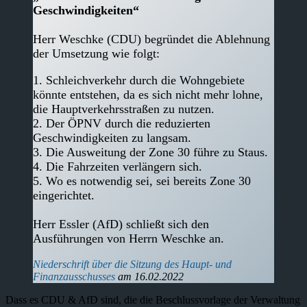
Geschwindigkeiten“
Herr Weschke (CDU) begründet die Ablehnung
der Umsetzung wie folgt:
1. Schleichverkehr durch die Wohngebiete
könnte entstehen, da es sich nicht mehr lohne,
die Hauptverkehrsstraßen zu nutzen.
2. Der ÖPNV durch die reduzierten
Geschwindigkeiten zu langsam.
3. Die Ausweitung der Zone 30 führe zu Staus.
4. Die Fahrzeiten verlängern sich.
5. Wo es notwendig sei, sei bereits Zone 30
eingerichtet.
Herr Essler (AfD) schließt sich den
Ausführungen von Herrn Weschke an.
Niederschrift über die Sitzung des Haupt- und
Finanzausschusses
am 16.02.2022
Dass es CDU & AfD sind, die die Beschlussvorlage der Verwaltung