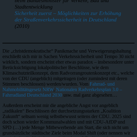
beim Bundesminister für Verkehr, Bau und
Stadtentwicklung
Sicherheit zuerst – Möglichkeiten zur Erhöhung
der Straßenverkehrssicherheit in Deutschland
(2010)
Die „christdemokratische“ Panikmache und Verweigerungshaltung
erschließt sich mir in Sachen Verkehrssicherheit und Tempo 30 nicht
wirklich, sondern erscheint eher etwas paradox – insbesondere unter
Berücksichtigung lokalpolitischer Beschlüsse, wie dem
Klimaschutzteilkonzept, dem Radvorrangroutenkonzept etc., welche
von der CDU (angeblich) mitgetragen (oder zumindest mit deren
Stimmen beschlossen) werden/wurden. Vom
Fahrrad- und
Nahmobilitätsgesetz NRW
,
Nationalen Radverkehrsplan 3.0 –
Fahrradland Deutschland 2030
usw. mal ganz abgesehen…
Außerdem erscheint mir die angebliche Angst vor angeblich
„radikalen“ Beschlüssen der durchsetzungsstarken „Koalition
Zukunft“ seltsam wenig selbstbewusst seitens der CDU. 2025 sind
doch schon wieder Kommunalwahlen und mit CDU-AfDP und
SPD (…) jede Menge Mitbewerbende am Start, die sich nicht um
grundsätzliche städtische Ziele beim Modal Shift (oder nennen wir