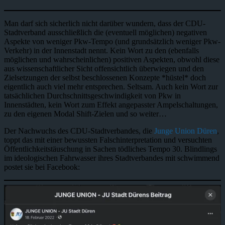
Man darf sich sicherlich nicht darüber wundern, dass der CDU-
Stadtverband ausschließlich die (eventuell möglichen) negativen
Aspekte von weniger Pkw-Tempo (und grundsätzlich weniger Pkw-
Verkehr) in der Innenstadt nennt. Kein Wort zu den (ebenfalls
möglichen und wahrscheinlichen) positiven Aspekten, obwohl diese
aus wissenschaftlicher Sicht offensichtlich überwiegen und den
Zielsetzungen der selbst beschlossenen Konzepte *hüstel* doch
eigentlich auch viel mehr entsprechen. Seltsam. Auch kein Wort zur
tatsächlichen Durchschnittsgeschwindigkeit von Pkw in
Innenstädten, kein Wort zum Effekt angepasster Ampelschaltungen,
zu den eigenen Modal Shift-Zielen und so weiter…
Der Nachwuchs des CDU-Stadtverbandes, die
Junge Union Düren
,
toppt das mit einer bewussten Falschinterpretation und versuchten
Öffentlichkeitstäuschung in Sachen tödliches Tempo 30. Blindlings
im ideologischen Fahrwasser ihres Stadtverbandes mit schwimmend
postet sie bei Facebook: