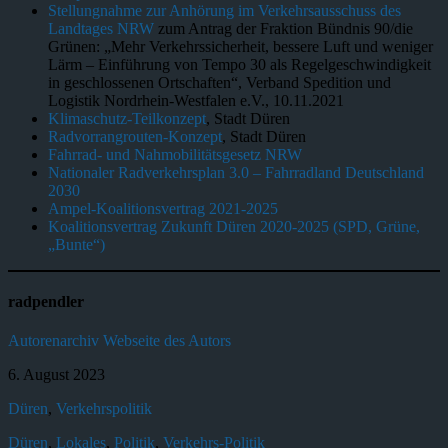
Stellungnahme zur Anhörung im Verkehrsausschuss des
Landtages NRW
zum Antrag der Fraktion Bündnis 90/die
Grünen: „Mehr Verkehrssicherheit, bessere Luft und weniger
Lärm – Einführung von Tempo 30 als Regelgeschwindigkeit
in geschlossenen Ortschaften“, Verband Spedition und
Logistik Nordrhein-Westfalen e.V., 10.11.2021
Klimaschutz-Teilkonzept
, Stadt Düren
Radvorrangrouten-Konzept
, Stadt Düren
Fahrrad- und Nahmobilitätsgesetz NRW
Nationaler Radverkehrsplan 3.0 – Fahrradland Deutschland
2030
Ampel-Koalitionsvertrag 2021-2025
Koalitionsvertrag Zukunft Düren 2020-2025 (SPD, Grüne,
„Bunte“)
radpendler
Autorenarchiv
Webseite des Autors
6. August 2023
Düren
,
Verkehrspolitik
Düren
,
Lokales
,
Politik
,
Verkehrs-Politik