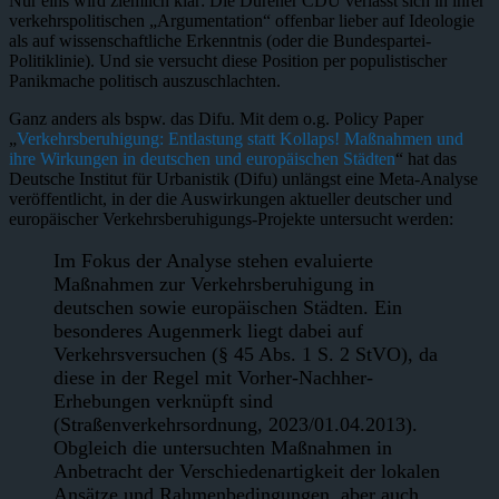
Nur eins wird ziemlich klar: Die Dürener CDU verlässt sich in ihrer
verkehrspolitischen „Argumentation“ offenbar lieber auf Ideologie
als auf wissenschaftliche Erkenntnis (oder die Bundespartei-
Politiklinie). Und sie versucht diese Position per populistischer
Panikmache politisch auszuschlachten.
Ganz anders als bspw. das Difu. Mit dem o.g. Policy Paper
„
Verkehrsberuhigung: Entlastung statt Kollaps! Maßnahmen und
ihre Wirkungen in deutschen und europäischen Städten
“ hat das
Deutsche Institut für Urbanistik (Difu) unlängst eine Meta-Analyse
veröffentlicht, in der die Auswirkungen aktueller deutscher und
europäischer Verkehrsberuhigungs-Projekte untersucht werden:
Im Fokus der Analyse stehen evaluierte
Maßnahmen zur Verkehrsberuhigung in
deutschen sowie europäischen Städten. Ein
besonderes Augenmerk liegt dabei auf
Verkehrsversuchen (§ 45 Abs. 1 S. 2 StVO), da
diese in der Regel mit Vorher-Nachher-
Erhebungen verknüpft sind
(Straßenverkehrsordnung, 2023/01.04.2013).
Obgleich die untersuchten Maßnahmen in
Anbetracht der Verschiedenartigkeit der lokalen
Ansätze und Rahmenbedingungen, aber auch