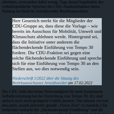
ablehnen, verwundert dabei wenig. Tags darauf begründete der
verkehrspolitische Sprecher der CDU-Stadtratsfraktion deren
Haltung nochmal im Arnoldsweiler Bezirksausschuss:
Herr Geuenich merkt für die Mitglieder der
CDU-Gruppe an, dass diese die Vorlage – wie
bereits im Ausschuss für Mobilität, Umwelt und
Klimaschutz ablehnen werde. Hintergrund sei,
dass die Initiative unter anderem die
flächendeckende Einführung von Tempo 30
fordere. Die CDU-Fraktion sei gegen eine
solche flächendeckende Einführung und spreche
sich für eine Einführung von Tempo 30 an den
Stellen aus, wo dies notwendig sein.
Niederschrift 1/2022 über die Sitzung des
Bezirksausschusses Arnoldsweiler
am 17.02.2022
Die CDU sieht also keine Notwendigkeit für mehr kommunale
Selbstbestimmung bei der Einrichtung von Tempo 30. (Es sind
einfach noch nicht genügend Unfälle passiert. Die müssen wir erst
abwarten, anstatt präventiv gemäß „Vision Zero“ zu handeln.) Sie
befürchtet vielmehr die „flächendeckende Einführung“ und die