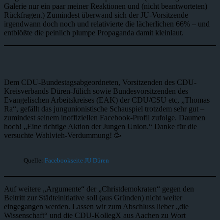
Galerie nur ein paar meiner Reaktionen und (nicht beantworteten)
Rückfragen.) Zumindest überwand sich der JU-Vorsitzende
irgendwann doch noch und relativierte die lächerlichen 66% – und
entblößte die peinlich plumpe Propaganda damit kleinlaut.
Dem CDU-Bundestagsabgeordneten, Vorsitzenden des CDU-
Kreisverbands Düren-Jülich sowie Bundesvorsitzenden des
Evangelischen Arbeitskreises (EAK) der CDU/CSU etc, „Thomas
Ra“, gefällt das jungunionistische Schauspiel trotzdem sehr gut –
zumindest seinem inoffiziellen Facebook-Profil zufolge. Daumen
hoch! „Eine richtige Aktion der Jungen Union.“ Danke für die
versuchte Wahlvieh-Verdummung! 🥳
Quelle:
Facebookseite JU Düren
Auf weitere „Argumente“ der „Christdemokraten“ gegen den
Beitritt zur Städteinitiative soll (aus Gründen) nicht weiter
eingegangen werden. Lassen wir zum Abschluss lieber „die
Wissenschaft“ und die CDU-KollegX aus Aachen zu Wort