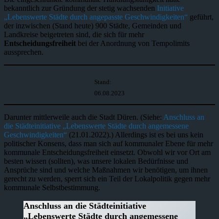
bekanntlich zur Gründung der stetig wachsenden
Initiative
„Lebenswerte Städte durch angepasste Geschwindigkeiten“
geführt,
der inzwischen (Stand heute) 900 Städte, Gemeinden und
Landkreise beigetreten sind, die sich für mehr
Entscheidungsfreiheit
bei der Anordnung von Tempolimits
aussprechen.
Stand:
06.08.2023
Darunter mittlerweile auch die Stadt Düren. (Siehe:
Anschluss an
die Städteinitiative „Lebenswerte Städte durch angemessene
Geschwindigkeiten“
(21.01.2022).) Allerdings ist es bei uns kein
politischer Konsens, dass man sich auf kommunaler Ebene für mehr
kommunale Entscheidungsfreiheit einsetzt. Obwohl wir vor Ort am
besten wissen (sollten), was unsere lokalen Bedürfnisse und
Ansprüche sind und welche Maßnahmen wir benötigen, um ihnen
gerecht zu werden, sperrt sich ein Teil der Lokalpolitik gegen mehr
kommunale Selbstbestimmung.
Anschluss an die Städteinitiative
„Lebenswerte Städte durch angemessene