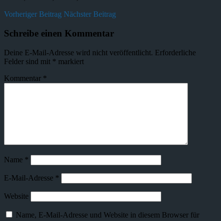
Vorheriger Beitrag
Nächster Beitrag
Schreibe einen Kommentar
Deine E-Mail-Adresse wird nicht veröffentlicht.
Erforderliche
Felder sind mit
*
markiert
Kommentar
*
Name
*
E-Mail-Adresse
*
Website
Name, E-Mail-Adresse und Website in diesem Browser für