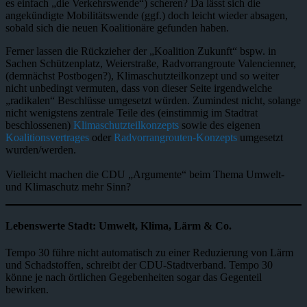
es einfach „die Verkehrswende“) scheren? Da lässt sich die
angekündigte Mobilitätswende (ggf.) doch leicht wieder absagen,
sobald sich die neuen Koalitionäre gefunden haben.
Ferner lassen die Rückzieher der „Koalition Zukunft“ bspw. in
Sachen Schützenplatz, Weierstraße, Radvorrangroute Valencienner,
(demnächst Postbogen?), Klimaschutzteilkonzept und so weiter
nicht unbedingt vermuten, dass von dieser Seite irgendwelche
„radikalen“ Beschlüsse umgesetzt würden. Zumindest nicht, solange
nicht wenigstens zentrale Teile des (einstimmig im Stadtrat
beschlossenen)
Klimaschutzteilkonzepts
sowie des eigenen
Koalitionsvertrages
oder
Radvorrangrouten-Konzepts
umgesetzt
wurden/werden.
Vielleicht machen die CDU „Argumente“ beim Thema Umwelt-
und Klimaschutz mehr Sinn?
Lebenswerte Stadt: Umwelt, Klima, Lärm & Co.
Tempo 30 führe nicht automatisch zu einer Reduzierung von Lärm
und Schadstoffen, schreibt der CDU-Stadtverband. Tempo 30
könne je nach örtlichen Gegebenheiten sogar das Gegenteil
bewirken.