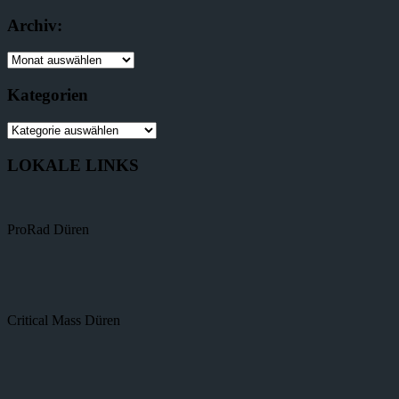
Archiv:
Kategorien
LOKALE LINKS
ProRad Düren
Critical Mass Düren