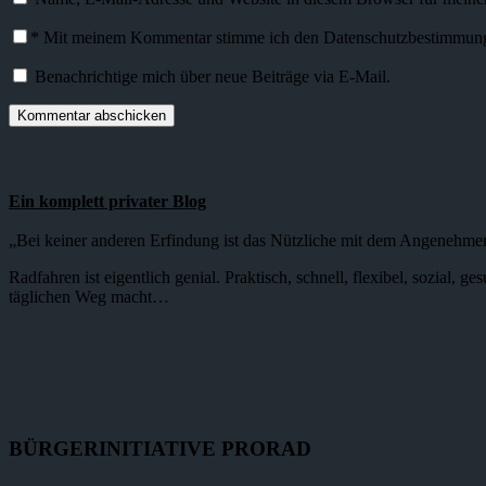
*
Mit meinem Kommentar stimme ich den Datenschutzbestimmunge
Benachrichtige mich über neue Beiträge via E-Mail.
Ein komplett privater Blog
„Bei keiner anderen Erfindung ist das Nützliche mit dem Angenehme
Radfahren ist eigentlich genial. Praktisch, schnell, flexibel, sozial,
täglichen Weg macht…
BÜRGERINITIATIVE PRORAD