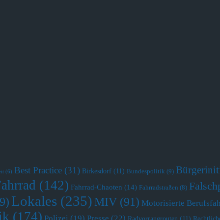
Bürgerini
Best Practice
(31)
Birkesdorf
(11)
Bundespolitik
(9)
it
(6)
Fahrrad
(142)
Falsch
Fahrrad-Chaoten
(14)
Fahrradstraßen
(8)
Lokales
(235)
MIV
(91)
9)
Motorisierte Berufsfa
ik
(174)
Polizei
(19)
Presse
(22)
Radvorrangrouten
(11)
Rechtlich