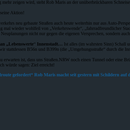
g mehr zeigen wird, steht Rob Maris an der unüberbrückbaren Schneise
seine Aktion!
ehrs neu gebaute Straßen auch heute weiterhin nur aus Auto-Perspekti
ung mal wieder wohlfeil von „Verkehrswende“, „fahrradfreundlicher S
 Neuplanungen nicht nur gegen die eigenen Versprechen, sondern auch 
lan „Lebenswerte
“
Innenstadt…
Ist alles (im wahrsten Sinn) Schall 
ir stattdessen B56n und B399n (die „Umgehungsstraße“ durch die Inn
zu erwarten ist, dass uns Straßen.NRW noch einen Tunnel oder eine Br
ch würde sagen: Ziel erreicht!
route gefordert“ Rob Maris macht seit gestern mit Schildern auf 