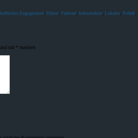
haftliches Engagement
,
Düren
,
Fahrrad
,
Infrastruktur
,
Lokales
,
Politik
,
sind mit
*
markiert
n nächsten Kommentar speichern.