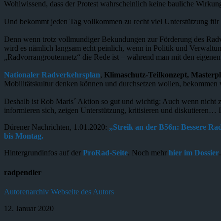
Wohlwissend, dass der Protest wahrscheinlich keine bauliche Wirkun
Und bekommt jeden Tag vollkommen zu recht viel Unterstützung für 
Denn wenn trotz vollmundiger Bekundungen zur Förderung des Radverk
wird es nämlich langsam echt peinlich, wenn in Politik und Verwalt
„Radvorrangroutennetz“ die Rede ist – während man mit den eigenen
Nationaler Radverkehrsplan
,
Klimaschutz-Teilkonzept, Masterp
Mobilitätskultur denken können und durchsetzen wollen, bekommen w
Deshalb ist Rob Maris´ Aktion so gut und wichtig: Auch wenn nicht 
informieren sich, zeigen Unterstützung, kritisieren und diskutieren… I
Dürener Nachrichten, 1.01.2020:
„Streik an der B56n: Bessere Rad
bis Montag.
Hintergrundinfos auf der
ProRad-Seite
. Noch mehr
hier im Dossier
.
radpendler
Autorenarchiv
Webseite des Autors
12. Januar 2020