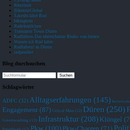
Ritzelzeit
BiketourGlobal
Takeshi fährt Rad
bikingtom
Radelmädchen
Transition Town Düren
Radfahren-Das überschätzte Risiko von hinten
Warum ich Rad fahre
Radfahren! in Düren
radpendler
Blog durchsuchen
Schlagwörter
Alltagserfahrungen
(145)
ADFC
(32)
Barrierefreihe
Düren
(250)
Engagement
(87)
Critical Mass
(12)
Infrastruktur
(208)
Klüngel
(7
Greenwashing
(13)
Polit
Pkw
(100)
Pkw-Chaoten
(71)
Petrolheads
(12)