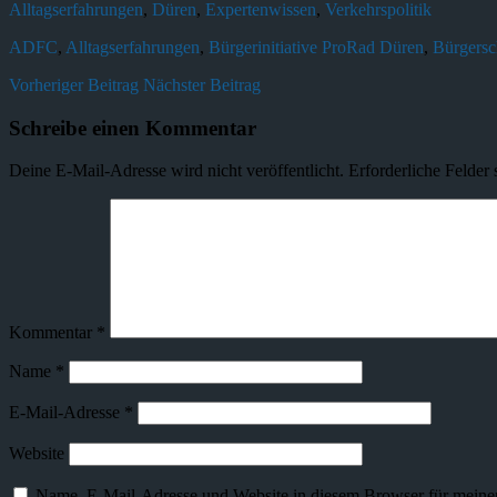
Alltagserfahrungen
,
Düren
,
Expertenwissen
,
Verkehrspolitik
ADFC
,
Alltagserfahrungen
,
Bürgerinitiative ProRad Düren
,
Bürgersc
Vorheriger Beitrag
Nächster Beitrag
Schreibe einen Kommentar
Deine E-Mail-Adresse wird nicht veröffentlicht.
Erforderliche Felder 
Kommentar
*
Name
*
E-Mail-Adresse
*
Website
Name, E-Mail-Adresse und Website in diesem Browser für meine