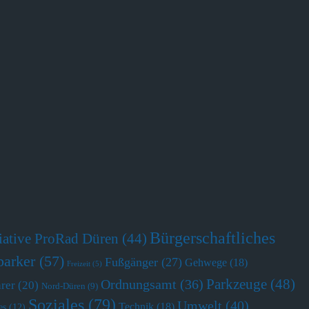
Bürgerschaftliches
tiative ProRad Düren
(44)
parker
(57)
Fußgänger
(27)
Gehwege
(18)
Freizeit
(5)
Parkzeuge
(48)
Ordnungsamt
(36)
hrer
(20)
Nord-Düren
(9)
Soziales
(79)
Umwelt
(40)
Technik
(18)
es
(12)