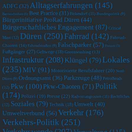
Alltagserfahrungen
(145)
ADFC
(32)
Best Practice
(31)
Birkesdorf
(11)
Bundespolitik
(9)
Barrierefreiheit
(6)
Bürgerinitiative ProRad Düren
(44)
Bürgerschaftliches Engagement
(87)
Critical
Düren
(250)
Fahrrad
(142)
Fahrrad-
Mass
(12)
Falschparker
(57)
Chaoten
(14)
Fahrradstraßen
(8)
Freizeit
(5)
Fußgänger
(27)
Gehwege
(18)
Greenwashing
(13)
Lokales
Infrastruktur
(208)
Klüngel
(79)
(235)
MIV
(91)
Motorisierte Berufsfahrer
(20)
Nord-
Parkzeuge
(48)
Ordnungsamt
(36)
Petrolheads
Düren
(9)
Politik
Pkw
(100)
Pkw-Chaoten
(71)
(12)
(174)
Polizei
(19)
Presse
(22)
Radvorrangrouten
(11)
Rechtliches
Soziales
(79)
Umwelt
(40)
Technik
(18)
(12)
Verkehr
(176)
Umweltverbund
(56)
Verkehrs-Politik
(251)
Verkehrswende
(207)
Verwaltung
(115)