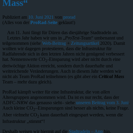
Mass“
Publiziert am
10. Juni 2021
von
prorad
(Alles von der
ProRad-Seite
geklaut!)
Am 11. Juni fängt für Düren das diesjährige Stadtradeln an.
Letztes Jahr haben wir uns in „
ProTest
-Team“ umbenannt und
teilgenommen (siehe
Web-Beitrag
+
Zeitungsartikel
2020). Damit
wollten wir dagegen protestieren, dass die Infrastruktur für
Radfahrende sich in den letzten Jahren nicht genügend verbessert
hat. Nennenswerte CO
-Einsparung wird aber nicht durch eine
2
dreiwöchige Aktion erreicht, sondern durch dauerhafte und
weitreichende Veränderungen. Auch in diesem Jahr werden wir
nicht als Team ProRad teilnehmen (es gibt aber ein
Critical Mass
Team – mehr dazu gleich).
ProRad kämpft weiter für eine Infrastruktur, die von
allen
Altersgruppen angenommen wird. Da ist es nur recht, dass der
ADFC-NRW das genauso sieht– siehe
unseren Beitrag vom 3. Juni
.
Auch kleine CO
–Einsparungen sind besser als nichts, keine Frage.
2
Aber
viel
mehr CO
kann dauerhaft eingespart werden, wenn die
2
Infrastruktur „stimmt“!
Deshalb weisen wir hiermit auf die
Stadtradeln – App
hin.