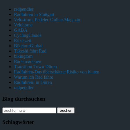
radpendler
Radfahren in Stuttgart
Velostrom, Pedelec Online-Magazin
Velohome
GABA
CyclingClaude
Ritzelzeit
BiketourGlobal
Takeshi fährt Rad
bikingtom
Radelmädchen
Transition Town Düren
Radfahren-Das überschätzte Risiko von hinten
Warum ich Rad fahre
Radfahren! in Düren
radpendler
Blog durchsuchen
Schlagwörter