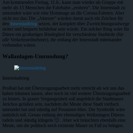
Am kommenden Freitag, 11.6., kann man wieder als Gruppe mit
mehr als 15 Menschen die Fahrbahn „erobern“. Die Innenstadt zu
umrunden wäre wie eine Hommage an die Corona-Fahrten. Aber
nicht nur das: Die „Akteure“ würden damit auch ein Zeichen für
den
Innenstadtring
setzen, der komplett über Zweirichtungsradwege
sicher und bequem befahrbar sein würde. Ein solcher Ring wäre für
Düren ein großartiges Bindeglied für verschiedene Stadtteile (für
alle
Verkehrsteilnehmer), die entlang der Innenstadt miteinander
verbunden wären.
Wallanlagen-Umrundung?
Innenstadtring
ProRad hat mit Überzeugungsarbeit mehr erreicht als wir uns das
haben träumen lassen, aber noch ist viel weitere Überzeugungsarbeit
zu leisten. In grauer Vergangenheit soll angeblich die Stadtmauer
Jerichos gefallen sein, nachdem die Meute diese Stadt vielfach
umrundet hat und ständig auf Posaunen blies. Die Symbolik wäre
natürlich toll. Genau entlang der ehemaligen Wallanlagen Dürens
radeln und ständig klingeln 🙂 . Aber wir bräuchten ebenfalls eine
Meute, um die politisch noch existente Mauer zu Fall zu bringen.