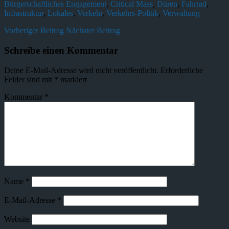
Bürgerschaftliches Engagement
,
Critical Mass
,
Düren
,
Fahrrad
,
Infrastruktur
,
Lokales
,
Verkehr
,
Verkehrs-Politik
,
Verwaltung
Vorheriger Beitrag
Nächster Beitrag
Schreibe einen Kommentar
Deine E-Mail-Adresse wird nicht veröffentlicht.
Erforderliche
Felder sind mit
*
markiert
Kommentar
*
Name
*
E-Mail-Adresse
*
Website