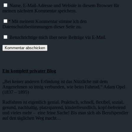
Name, E-Mail-Adresse und Website in diesem Browser für
meinen nächsten Kommentar speichern.
*
Mit meinem Kommentar stimme ich den
Datenschutzbestimmungen dieser Seite zu.
Benachrichtige mich über neue Beiträge via E-Mail.
Ein komplett privater Blog
„Bei keiner anderen Erfindung ist das Nützliche mit dem
Angenehmen so innig verbunden, wie beim Fahrrad.“ Adam Opel
(1837 – 1895)
Radfahren ist eigentlich genial. Praktisch, schnell, flexibel, sozial,
gesund, nachhaltig, platzsparend, kinderfreundlich, kopf-befreiend
und vieles mehr – eine feine Sache! Bis man sich als Berufspendler
auf den täglichen Weg macht…