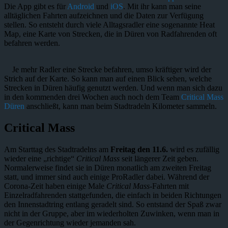
Die App gibt es für
Android
und
iOS
. Mit ihr kann man seine
alltäglichen Fahrten aufzeichnen und die Daten zur Verfügung
stellen. So entsteht durch viele Alltagsradler eine sogenannte Heat
Map, eine Karte von Strecken, die in Düren von Radfahrenden oft
befahren werden.
Je mehr Radler eine Strecke befahren, umso kräftiger wird der
Strich auf der Karte. So kann man auf einen Blick sehen, welche
Strecken in Düren häufig genutzt werden. Und wenn man sich dazu
in den kommenden drei Wochen auch noch dem Team
Critical Mass
Düren
anschließt, kann man beim Stadtradeln Kilometer sammeln.
Critical Mass
Am Starttag des Stadtradelns am
Freitag den 11.6.
wird es zufällig
wieder eine „richtige“
Critical Mass
seit längerer Zeit geben.
Normalerweise findet sie in Düren monatlich am zweiten Freitag
statt, und immer sind auch einige ProRadler dabei. Während der
Corona-Zeit haben einige Male
Critical Mass
-Fahrten mit
Einzelradfahrenden stattgefunden, die einfach in beiden Richtungen
den Innenstadtring entlang geradelt sind. So entstand der Spaß zwar
nicht in der Gruppe, aber im wiederholten Zuwinken, wenn man in
der Gegenrichtung wieder jemanden sah.