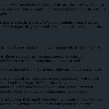
n der Veldener Straße vielleicht jemals ausgebaut sein wird und so
 All das wird leider so lange nur loses Stückwerk und nicht Teil eines
gehen.
rd, dass es auch die erwünschte Wirkung entfalten kann. Und das
e “
Flächengerechtigkeit
” wohl sonst nur ein Wunschtraum bleiben,
auen. Wenn es doch der politische und gesellschaftliche Wille ist,
h der allseits erwünschten Verkehrswende zu erreichen…
 der Pkw-zentrierten Planung hin zur menschen- und
enn Autofahrer nicht vor jedem innerstädtischen Laden massenweise
das auf einmal viel besser bewerkstelligen können, weil einfach
rgendlichen Brötchen per SUV einzukaufen…
 gefährlichen Falschparker auf Geh- und Radwegen zu entfernen…
sweise den Modal Shift aus dem Klimaschutz-Teilkonzept…
cht geben. Park- und Lieferverkehr neu sortieren! Als Teil eines –
konzeptes in Kombination mit Innenstadtring und den diversen