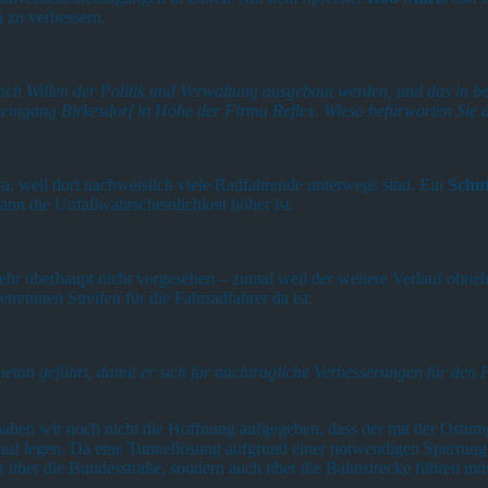
 zu verbessern.
 nach Willen der Politik und Verwaltung ausgebaut werden, und das in 
eingang Birkesdorf in Höhe der Firma Reflex. Wieso befürworten Sie d
wa, weil dort nachweislich viele Radfahrende unterwegs sind. Ein
Schut
nn die Unfallwahrscheinlichkeit höher ist.
kehr überhaupt nicht vorgesehen – zumal weil der weitere Verlauf ohneh
trennten Streifen für die Fahrradfahrer da ist.
tan geführt, damit er sich für nachträgliche Verbesserungen für den
aben wir noch nicht die Hoffnung aufgegeben, dass der mit der Ost
auf legen. Da eine Tunnellösung aufgrund einer notwendigen Sperrung
 nur über die Bundesstraße, sondern auch über die Bahnstrecke führen müs