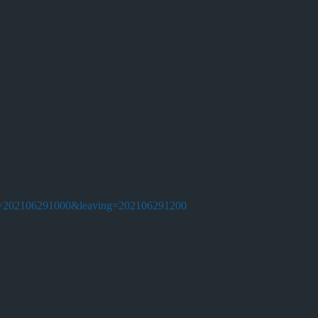
ing=202106291000&leaving=202106291200