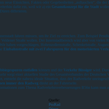
nn neue Einsichten, Fakten oder Gegebenheiten „auftauchen“, die der 
eiterhin dafür ein, weil wir a) ein
Gesamtkonzept für die Stadt
wollen
Düren differieren.
 Innenstadt fahren müssen, um ihr Ziel zu erreichen. Zum Beispiel Pend
Veldener Straße wollen. Der Innenstadtbereich wird aber von vielen 
 Wir haben vorgeschlagen, Hohenzollernstraße, Schenkelstraße, August-
ine
Einbahnstraße mit zwei Fahrspuren für den motorisierten Ve
bbiegespuren entfallen
können und der
Verkehr flüssiger
wird. Dur
ehr sorgt einer aktuellen Studie des Gesamtverbandes der Deutschen Ver
 entsteht die nahezu ideale Situation, dass der Radverkehr uneingeschr
ehen immer den Radweg
direkt an der Fahrerseite.
 Informationen zum Thema Radverkehrsverbesserungen B56n kann man
Quelle:
ProRad
Düren