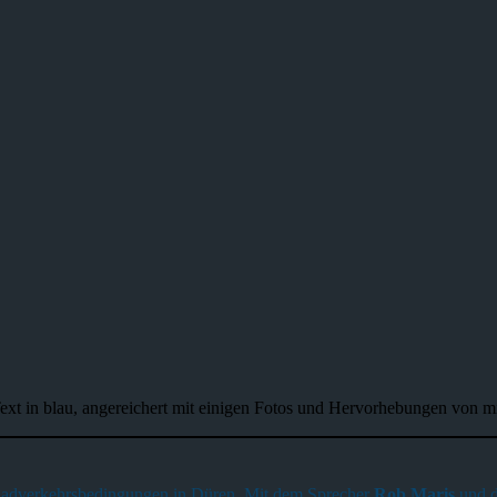
Text in blau, angereichert mit einigen Fotos und Hervorhebungen von mi
Radverkehrsbedingungen in Düren. Mit dem Sprecher
Rob Maris
und d