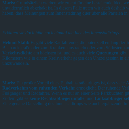
Maris:
Grundsätzlich werben wir erneut für eine bestehende Idee, we
unwiderruflich abgehakt ist. In diesem Falle treten wir auch deshalb w
haben, dass Meinungen zum Innenstadtring quer über alle Parteien in 
Erklären sie doch bitte noch einmal die Idee des Innenstadtrings.
Helmut Stahl:
Es gibt viele Radfahrende, die potenziell entlang der
Bismarckstraße oder zum Krankenhaus radeln oder vom Südosten zur 
Verkehrsdichte
am höchsten ist, und es auch viele
Querungen
gibt.
Kilometern wie in einem Kreisverkehr gegen den Uhrzeigersinn in e
umzuwandeln.
Maris:
Ein großer Vorteil eines Einbahnstraßenringes ist, dass viele
A
Radverkehrs vom ruhenden Verkehr
ermöglicht. Der ruhende Verk
Fußgänger und Radfahrer. Wenn es nur an einer Seite Parkbuchten gibt,
Zudem gibt es
keine Rechtsabbiegerunfälle
, und
Linksabbieger s
Eine genaue Darstellung des Innenstadtrings wie auch ergänzende