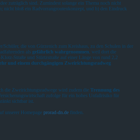
Idee zuträglich sind. Zumindest solange ein Thema noch nicht
; nicht bloß ein Radvorrangroutenkonzept, und b) den Eindruck
ler/Schüler, die von Gürzenich zum Kreishaus, zu den Schulen in der
Radfahrenden als
gefährlich wahrgenommen
, weil dort die
Klotz-Straße und Stürtzstraße auf einer Länge von rund 2,2
rkehr und einem durchgängigen Zweirichtungsradweg
ch die Zweirichtungsradwege wird zudem die
Trennung des
sicherungswirtschaft zufolge für ein hohes Unfallrisiko für
änkt sichtbar ist.
 auf unserer Homepage
prorad-dn.de
finden.