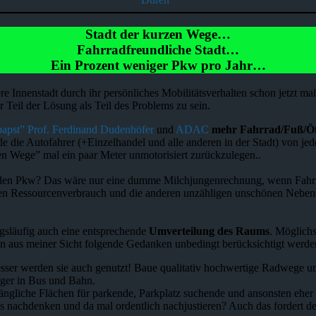
Stadt der kurzen Wege…
Fahrradfreundliche Stadt…
Ein Prozent weniger Pkw pro Jahr…
ere Innenstadt durch ihr persönliches Mobilitätsverhalten schon jetzt 
eil der Lösung als Teil des Problems zu sein.
apst” Prof. Ferdinand Dudenhöfer
und
ADAC
mehr Fahrrad/Fuß/Öf
de die Autofahrer (+Einzelhandel und alle anderen in der Stadt) von j
zen Wege” mal ein paar Meter unmotorisiert zurückzulegen..
benden Pkw? Das wäre nur eine dumme Milchjungenrechnung, wenn Fahr
n Ressourcenverbrauch und die anderen unzähligen unschönen Nebenef
släufig auch eine entsprechende
Umverteilung des Raums
. Möglichs
lten aus meiner Sicht folgende Gedanken unbedingt berücksichtigt werde
ser werden sie auch genutzt! Baue qualitativ hochwertige Radwege und
iger in Bus und Bahn.
gängliche Flächen für parkende, Parkplatz suchende und ansonsten eher
ms nachdenken und da mal ordentlich nachjustieren? Auch das fordert