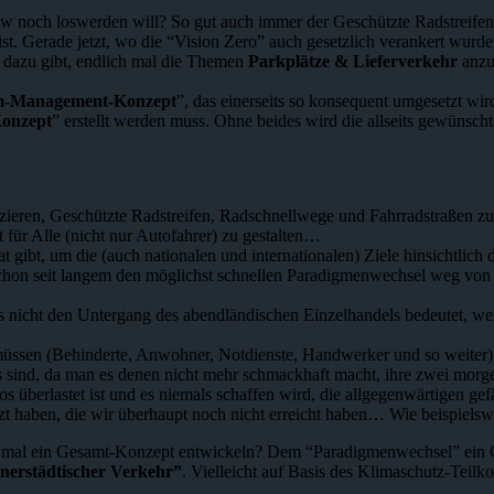
 noch loswerden will? So gut auch immer der Geschützte Radstreifen a
st. Gerade jetzt, wo die “Vision Zero” auch gesetzlich verankert wurde:
 dazu gibt, endlich mal die Themen
Parkplätze & Lieferverkehr
anzu
m-Management-Konzept
”, das einerseits so konsequent umgesetzt wi
Konzept
” erstellt werden muss. Ohne beides wird die allseits gewünscht
ieren, Geschützte Radstreifen, Radschnellwege und Fahrradstraßen zu b
t für Alle (nicht nur Autofahrer) zu gestalten…
t gibt, um die (auch nationalen und internationalen) Ziele hinsichtlic
schon seit langem den möglichst schnellen Paradigmenwechsel weg von
es nicht den Untergang des abendländischen Einzelhandels bedeutet, w
müssen (Behinderte, Anwohner, Notdienste, Handwerker und so weiter), 
s sind, da man es denen nicht mehr schmackhaft macht, ihre zwei mo
los überlastet ist und es niemals schaffen wird, die allgegenwärtigen
zt haben, die wir überhaupt noch nicht erreicht haben… Wie beispiel
mal ein Gesamt-Konzept entwickeln? Dem “Paradigmenwechsel” ein Gesi
nerstädtischer Verkehr”
. Vielleicht auf Basis des Klimaschutz-Teil