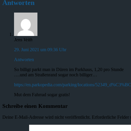
Antworten
Jens Veith
29. Juni 2021 um 09:36 Uhr
Antworten
So billigt parkt man in Düren im Parkhaus, 1,20 pro Stunde
….und am Straßenrand sogar noch billiger…
https://en.parkopedia.com/parking/locations/52349_d%C3%
Mut dem Fahrrad sogar gratis!
Schreibe einen Kommentar
Deine E-Mail-Adresse wird nicht veröffentlicht.
Erforderliche Felder 