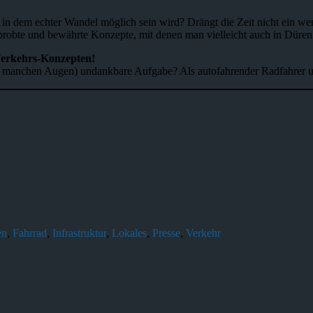
in dem echter Wandel möglich sein wird? Drängt die Zeit nicht ein we
probte und bewährte Konzepte, mit denen man vielleicht auch in Düren
Verkehrs-Konzepten!
n manchen Augen) undankbare Aufgabe? Als autofahrender Radfahrer un
en
,
Fahrrad
,
Infrastruktur
,
Lokales
,
Presse
,
Verkehr