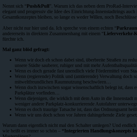
Nennt sich “
Push&Pull
”. Warum ich das neben dem ProRad-Interview
elegant und progressiv die Idee des Einrichtung-Innenstadtrings auch i
Gesamtkonzeptes bleiben, so lange es weder Willen, noch Beschlüsse
Aber nicht nur hier und da. Ich spreche von einem echten “
Parkrau
andererseits in direktem Zusammenhang mit einem “
Lieferverkehr-
fürchte ich.
Mal ganz blöd gefragt:
Wenn wir doch eh schon dabei sind, überbreite Straßen zu reduz
unsere Städte sauberer, ruhiger und mit mehr Aufenthaltsqualitä
Wenn es doch gerade fast unendlich viele Fördermittel vom Staa
Wenn (regierende) Politik und (amtierende) Verwaltung doch 
mitweltfreundlichen Raumnutzung beschwören…
Wenn doch inzwischen sogar wissenschaftlich belegt ist, dass 
Parkplätze vorfinden…
Wenn diejenigen, die wirklich mit dem Auto in die Innenstadt 
weniger andere Parkplatz-konkurrierende Autofahrer unterweg
Wenn es doch traurige Tatsache ist, dass das Ordnungsamt heil
Wenn wir uns doch schon vor Jahren dahingehende Ziele geset
Warum dann eigentlich nicht mal den Schalter umlegen? Und endlich 
wie heißt es immer so schön –
“Integrierten Handlungskonzepts In
Masterplänen?