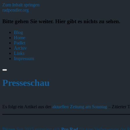
Zum Inhalt springen
radpendler.org
Bitte gehen Sie weiter. Hier gibt es nichts zu sehen.
Blog
Home
Padlet
Archiv
Links
Impressum
Presseschau
Es folgt ein Artikel aus der
aktuellen Zeitung am Sonntag
– Zitierter 
Düren
Seit 2015 engagiert sich
Pro Rad
für eine Verbesserung der 