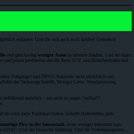
maßgeblich entlasten. Und die sich auch noch darüber Gedanken
fis
und gleichzeitig
weniger Autos
in unseren Städten. Und sie sagen
eder und jedem profitieren, der/die ihren SUV zum Brötchenholen mal
räder, Fußgänger und ÖPNV-Nutzende nicht tatsächlich viel
fekte der Stehzeuge betrifft. Weniger Lärm, Verschmutzung,
t zielführend natürlich – um nicht zu sagen “radikal”!
n:
 du wirst mehr Radfahrer haben. Schaffe Haltestellen, gute
unnötige Pkw in der Innenstadt
, desto weniger bekommt man
 der ADAC. Und der Deutsche Städtetag. Und die Verkehrsexperten…