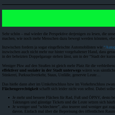
Sehr schön – mal wieder die Perspektive derjenigen zu lesen, die uns
machen, wie noch mehr Menschen dazu bewegt werden könnten, eher T
Inzwischen fordern ja sogar eingefleischte Automobilisten wie
“Autop
inzwischen auch nicht mehr nur hinter vorgehaltener Hand, dass gera
in der beheizten Doppelgarage stehen lässt, um in der “Stadt der kur
Weniger Pkw auf den Straßen ist gleich mehr Platz für die verblei
effektiver und sozialer in der Stadt unterwegs
wären was sämtliche
Stinkerei, Parksuchverkehr, Staus, Unfälle, genervte Leute…
Das hieße dann aber im Umkehrschluss bzw im Vorkehrschluss zwang
Flächengerechtigkeit
schafft sich leider nicht von selbst. Dabei sol
Je mehr und bessere Flächen für Rad, Fuß und ÖPNV, desto bes
Taktungen und günstige Tickets und die Leute setzen sich häuf
Je weniger und “schlechtere”, also teurere und weniger gut zu
davon. Einfach mal über die Bepreisung des öffentlichen Rau