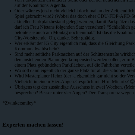
auf der Koalitions-Agenda.
Oder wäre es jetzt nicht vielleicht doch mal an der Zeit, end
Spiel gebracht wird? (Wobei das doch eher CDU-FDP-AFD-Strate
aktuellen Parkplatzbestand gelegt werden, damit Parkplätze d
darf ich Frau Nietans folgenden Satz verstehen? “Schließlich 
betonte sie auch am Montag noch einmal.“ Ist das die Koalition
City-Vorsitzende. Oh, danke. Sehr gnädig.
Wer erklärt der IG City eigentlich mal, dass die Gleichung Pa
Kommunalwahlschein?
Sind mehr seitliche Parktaschen auf der Schützenstraße wirklich 
den anstehenden Planungen kompensiert werden sollen, zum Bei
einem Platz gebündelten Parkflächen, auf die Fahrbahn vertei
Wo soll dann eigentlich der ganze Platz für all die schönen 
Wird Masterplaner Heinz (der ja eigentlich gar nicht so der Verk
Vielleicht in einem Vier-Augen-Gespräch mit Hrn. Minartz? 😉
Übrigens tagt der zuständige Ausschuss in zwei Wochen. (Mein
besprechen? Besser unter vier Augen? Der Transparenz wegen 
*Zwinkersmiley*
Experten machen lassen!