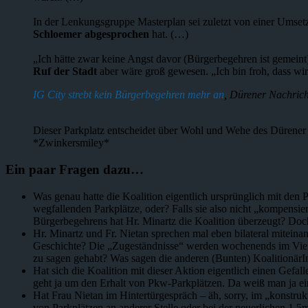
In der Lenkungsgruppe Masterplan sei zuletzt von einer Umset
Schloemer abgesprochen
hat. (…)
„Ich hätte zwar keine Angst davor (Bürgerbegehren ist gemeint
Ruf der Stadt
aber wäre groß gewesen. „Ich bin froh, dass wi
IG City strebt kein Bürgerbegehren mehr an
, Dürener Nachrich
Dieser Parkplatz entscheidet über Wohl und Wehe des Dürener
*Zwinkersmiley*
Ein paar Fragen dazu…
Was genau hatte die Koalition eigentlich ursprünglich mit den
wegfallenden Parkplätze, oder? Falls sie also nicht „kompens
Bürgerbegehrens hat Hr. Minartz die Koalition überzeugt? Doch
Hr. Minartz und Fr. Nietan sprechen mal eben bilateral mitein
Geschichte? Die „Zugeständnisse“ werden wochenends im Vier-
zu sagen gehabt? Was sagen die anderen (Bunten) Koalitionä
Hat sich die Koalition mit dieser Aktion eigentlich einen Gefa
geht ja um den Erhalt von Pkw-Parkplätzen. Da weiß man ja ei
Hat Frau Nietan im Hintertürgespräch – äh, sorry, im „konstr
von Parkplätzen an anderer Stelle oder bei der neuerlichen 1