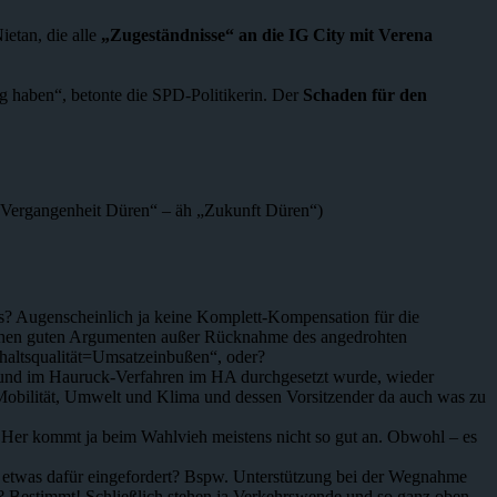
etan, die alle
„Zugeständnisse“
an die IG City mit Verena
ng haben“, betonte die SPD-Politikerin. Der
Schaden für den
 „Vergangenheit Düren“ – äh „Zukunft Düren“)
es? Augenscheinlich ja keine Komplett-Kompensation für die
welchen guten Argumenten außer Rücknahme des angedrohten
thaltsqualität=Umsatzeinbußen“, oder?
ust und im Hauruck-Verfahren im HA durchgesetzt wurde, wieder
obilität, Umwelt und Klima und dessen Vorsitzender da auch was zu
und Her kommt ja beim Wahlvieh meistens nicht so gut an. Obwohl – es
ch etwas dafür eingefordert? Bspw. Unterstützung bei der Wegnahme
? Bestimmt! Schließlich stehen ja Verkehrswende und so ganz oben