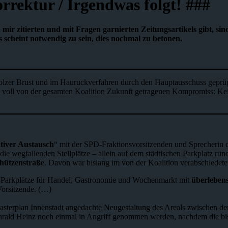
orrektur / Irgendwas folgt! ###
r zitierten und mit Fragen garnierten Zeitungsartikels gibt, sind 
s scheint notwendig zu sein, dies nochmal zu betonen.
 stolzer Brust und im Hauruckverfahren durch den Hauptausschuss gepr
en voll von der gesamten Koalition Zukunft getragenen Kompromiss: Ke
tiver Austausch
“ mit der SPD-Fraktionsvorsitzenden und Sprecherin 
ss die wegfallenden Stellplätze – allein auf dem städtischen Parkplatz
chützenstraße
. Davon war bislang im von der Koalition verabschiedete
he Parkplätze für Handel, Gastronomie und Wochenmarkt mit
überleben
Vorsitzende. (…)
 Masterplan Innenstadt angedachte Neugestaltung des Areals zwischen der
rald Heinz noch einmal in Angriff genommen werden, nachdem die bis