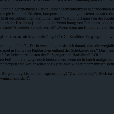
lich über ein ganzheitliches Parkraummanagementkonzept nachzudenken 
gie ist, oder? Erhalten, kompensieren und digitalisieren anstatt red
as Maß der zukünftigen Planungen sind? Warum hört man von der Koali
gehe es der Koalition ja nicht um die Vernichtung von Parkraum, sonder
s-Linie? Absoluter Parkplatzerhalt? „Wenn dann am Ende drei, vier Stel
rkplatz=Umsatz nicht zukunftsfähig ist? (Die Koalition Vergangenheit 
eine gute Idee? „ Darin verständigten sie sich darauf, dass die wegfall
spiel in Form von Parktaschen entlang der Schützenstraße.“ Das meint 
len? Am liebsten zu Lasten der Fußgänger und Radfahrer? LOL!
breiten Fuß- und Gehwege noch herkommen, wenn nicht (auch maßgeblich
ehrsexperte ist, wie er selber sagt) jetzt alles wieder fachmännisch sich
 Bürgerantrag I ist auf der Tagesordnung! *Zwinkersmiley*) Blieb da 
wahrscheinlich. 😉