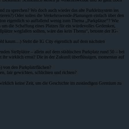
und zu sprechen? Wo doch auch wieder das alte Parkleitsystem ins
uzieren?) Oder sollen die Verkehrswende-Planungen einfach über den
tion eigentlich so auffallend wenig zum Thema „Parkplätze“? Wie
n um die Schaffung eines Platzes für ein würdevolles Gedenken,
lplätze wegfallen sollten, wäre das kein Thema“, betonte der IG-
wohl kaum…) Steht die IG City eigentlich auf dem nächsten
enden Stellplätze – allein auf dem städtischen Parkplatz rund 50 – bei
ihr wirklich ernst? Die in der Zukunft überflüssigen, momentan auf
) von den Parkplatzflächen?
ten, fair gewichten, schlichten und richten?
wirklich keine Zeit, um die Geschichte im zuständigen Gremium zu