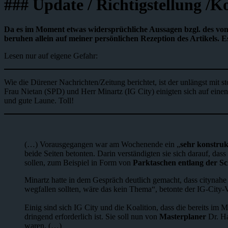
### Update / Richtigstellung /K
Da es im Moment etwas widersprüchliche Aussagen bzgl. des von mi
beruhen allein auf meiner persönlichen Rezeption des Artikels. E
Lesen nur auf eigene Gefahr:
Wie die Dürener Nachrichten/Zeitung berichtet, ist der unlängst mit
Frau Nietan (SPD) und Herr Minartz (IG City) einigten sich auf ein
und gute Laune. Toll!
(…) Vorausgegangen war am Wochenende ein „
sehr konstruk
beide Seiten betonten. Darin verständigten sie sich darauf, da
sollen, zum Beispiel in Form von
Parktaschen entlang der S
Minartz hatte in dem Gespräch deutlich gemacht, dass cityna
wegfallen sollten, wäre das kein Thema“, betonte der IG-City-
Einig sind sich IG City und die Koalition, dass die bereits im
dringend erforderlich ist. Sie soll nun von
Masterplaner
Dr. Ha
waren. (…)