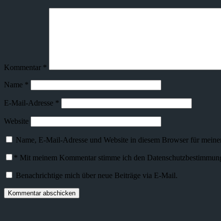
Kommentar
*
Name
*
E-Mail-Adresse
*
Website
Name, E-Mail-Adresse und Website in diesem Browser für meine
*
Mit meinem Kommentar stimme ich den Datenschutzbestimmunge
Benachrichtige mich über neue Beiträge via E-Mail.