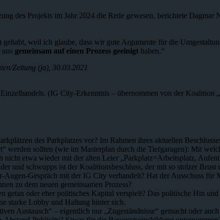
zung des Projekts im Jahr 2024 die Rede gewesen, berichtete Dagmar Ni
) gehabt, weil ich glaube, dass wir gute Argumente für die Umgestaltu
r uns
gemeinsam auf einen Prozess geeinigt
haben.“
ten/Zeitung (ja), 30.03.2021
 Einzelhandels. (IG City-Erkenntnis – übernommen von der Koalition
 Parkplätzen des Parkplatzes vor? Im Rahmen ihres aktuellen Beschluss
iert“ werden sollten (wie im Masterplan durch die Tiefgaragen): Mit 
 nicht etwa wieder mit der alten Leier „Parkplatz=Arbeitsplatz, Aufen
ander und schwupps ist der Koalitionsbeschluss, der mit so stolzer Br
Augen-Gespräch mit der IG City verhandelt? Hat der Ausschuss für M
rInnen zu dem neuen gemeinsamen Prozess?
llen getan oder eher politisches Kapital verspielt? Das politische Hin 
ne starke Lobby und Haltung hinter sich.
uktiven Austausch“ – eigentlich nur „Zugeständnisse“ gemacht oder au
.5m-Abstand-Publicity? Etwas für die Bewusstseinsbildung unternommen