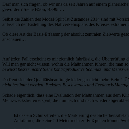
Darf man sich fragen, ob wir uns da seit Jahren auf einem planerische
geworden? Siehe B56n, B399n…
Selbst die Zahlen des Modal-Split-Ist-Zustandes 2014 sind mit Vorsi
anlässlich der Erstellung des Nahverkehrsplans des Kreises extrahiert.
Ob diese Art der Basis-Erfassung der absolut zentralen Zielwerte gesc
anschauen…
Auf jeden Fall erscheint es mir ziemlich fahrlässig, die Überprüfung 
Will man gar nicht wissen, wohin die Maßnahmen führen, die man so 
bewusst besser nicht? Siehe kontraproduktive Schmutz- und Mehrzw
Da freut sich der Qualitätsbeauftragte leider gar nicht mehr. Beim 
nicht bestimmt werden. Prekäres Beschwerde- und Feedback-Managem
Schade eigentlich, dass eine Evaluation der Maßnahmen aus dem Klim
Mehrzweckstreifen erspart, die nun nach und nach wieder abgerubbelt
Ist das ein Schutzstreifen, die Markierung des Sicherheitsabstan
Autofahrer, die keine 50 Meter mehr zu Fuß gehen können/wol