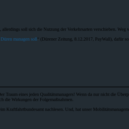
n, allerdings soll sich die Nutzung der Verkehrsarten verschieben.
n Düren managen soll
“ (Dürener Zeitung, 8.12.2017, PayWall), dafür so
 Der Traum eines jeden Qualitätsmanagers! Wenn da nur nicht die Üb
 noch die Wirkungen der Folgemaßnahmen.
im Kraftfahrtbundesamt nachlesen. Und, hat unser Mobilitätsmanagemen