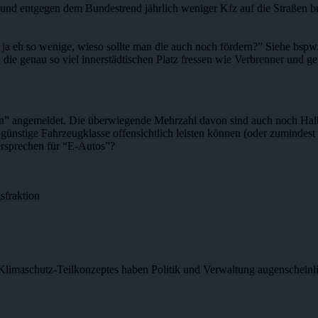
t und entgegen dem Bundestrend jährlich weniger Kfz auf die Straßen b
n ja eh so wenige, wieso sollte man die auch noch fördern?” Siehe b
ie genau so viel innerstädtischen Platz fressen wie Verbrenner und ge
en” angemeldet. Die überwiegende Mehrzahl davon sind auch noch Halb
z günstige Fahrzeugklasse offensichtlich leisten können (oder zumind
versprechen für “E-Autos”?
sfraktion
Klimaschutz-Teilkonzeptes haben Politik und Verwaltung augenscheinl