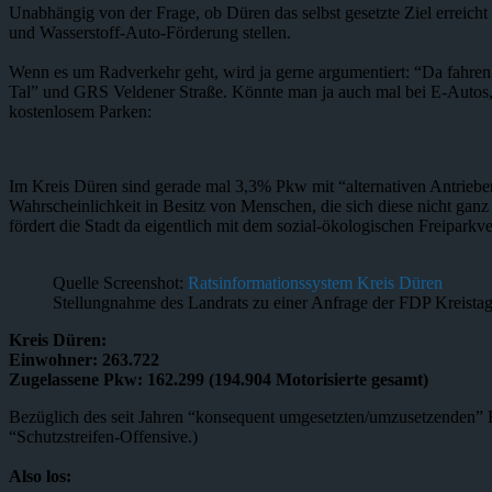
Unabhängig von der Frage, ob Düren das selbst gesetzte Ziel erreich
und Wasserstoff-Auto-Förderung stellen.
Wenn es um Radverkehr geht, wird ja gerne argumentiert: “Da fahre
Tal” und GRS Veldener Straße. Könnte man ja auch mal bei E-Autos, d
kostenlosem Parken:
Im Kreis Düren sind gerade mal 3,3% Pkw mit “alternativen Antrieb
Wahrscheinlichkeit in Besitz von Menschen, die sich diese nicht gan
fördert die Stadt da eigentlich mit dem sozial-ökologischen Freipark
Quelle Screenshot:
Ratsinformationssystem Kreis Düren
Stellungnahme des Landrats zu einer Anfrage der FDP Kreistag
Kreis Düren:
Einwohner: 263.722
Zugelassene Pkw: 162.299 (194.904 Motorisierte gesamt)
Bezüglich des seit Jahren “konsequent umgesetzten/umzusetzenden” 
“Schutzstreifen-Offensive.)
Also los: