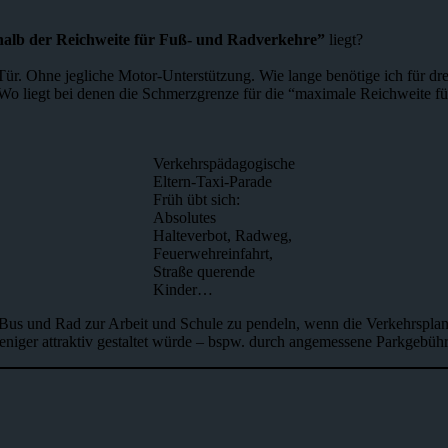
alb der Reichweite für Fuß- und Radverkehre”
liegt?
ür. Ohne jegliche Motor-Unterstützung. Wie lange benötige ich für dr
o liegt bei denen die Schmerzgrenze für die “maximale Reichweite für
Verkehrspädagogische
Eltern-Taxi-Parade
Früh übt sich:
Absolutes
Halteverbot, Radweg,
Feuerwehreinfahrt,
Straße querende
Kinder…
Bus und Rad zur Arbeit und Schule zu pendeln, wenn die Verkehrsplan
iger attraktiv gestaltet würde – bspw. durch angemessene Parkgebühre