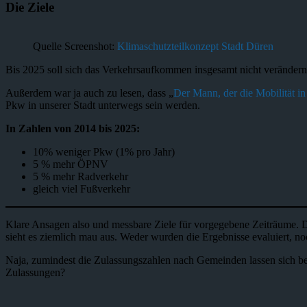
Die Ziele
Quelle Screenshot:
Klimaschutzteilkonzept Stadt Düren
Bis 2025 soll sich das Verkehrsaufkommen insgesamt nicht veränder
Außerdem war ja auch zu lesen, dass „
Der Mann, der die Mobilität i
Pkw in unserer Stadt unterwegs sein werden.
In Zahlen von 2014 bis 2025:
10% weniger Pkw (1% pro Jahr)
5 % mehr ÖPNV
5 % mehr Radverkehr
gleich viel Fußverkehr
Klare Ansagen also und messbare Ziele für vorgegebene Zeiträume.
sieht es ziemlich mau aus. Weder wurden die Ergebnisse evaluiert,
Naja, zumindest die Zulassungszahlen nach Gemeinden lassen sich be
Zulassungen?