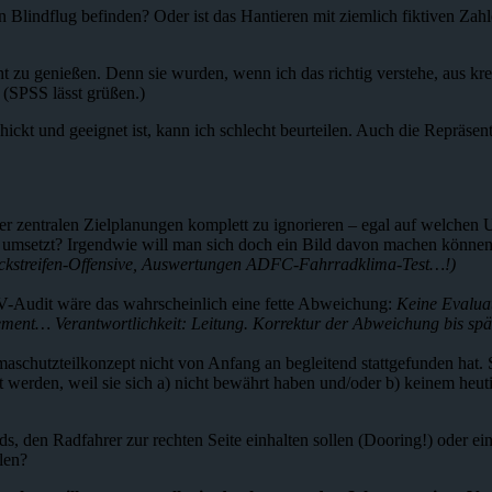
n Blindflug befinden? Oder ist das Hantieren mit ziemlich fiktiven Zah
cht zu genießen. Denn sie wurden, wenn ich das richtig verstehe, aus 
 (SPSS lässt grüßen.)
hickt und geeignet ist, kann ich schlecht beurteilen. Auch die Repräsen
der zentralen Zielplanungen komplett zu ignorieren – egal auf welchen U
umsetzt? Irgendwie will man sich doch ein Bild davon machen können,
eckstreifen-Offensive, Auswertungen ADFC-Fahrradklima-Test…!)
TÜV-Audit wäre das wahrscheinlich eine fette Abweichung:
Keine Evalua
ent… Verantwortlichkeit: Leitung. Korrektur der Abweichung bis sp
aschutzteilkonzept nicht von Anfang an begleitend stattgefunden hat.
 werden, weil sie sich a) nicht bewährt haben und/oder b) keinem heut
ds, den Radfahrer zur rechten Seite einhalten sollen (Dooring!) oder ein
len?