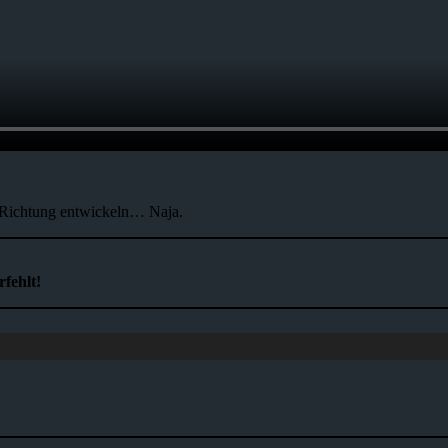
.
e Richtung entwickeln… Naja.
fehlt!