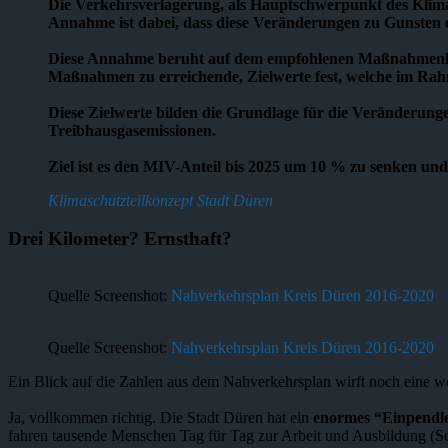
Die Verkehrsverlagerung, als Hauptschwerpunkt des Klimas
Annahme ist dabei, dass diese Veränderungen zu Gunsten 
Diese Annahme beruht auf dem empfohlenen Maßnahmenkata
Maßnahmen zu erreichende, Zielwerte fest, welche im Ra
Diese Zielwerte bilden die Grundlage für die Veränderun
Treibhausgasemissionen.
Ziel ist es den MIV-Anteil bis 2025 um 10 % zu senken un
Klimaschutzteilkonzept Stadt Düren
Drei Kilometer? Ernsthaft?
Quelle Screenshot:
Nahverkehrsplan Kreis Düren 2016-2020
Quelle Screenshot:
Nahverkehrsplan Kreis Düren 2016-2020
Ein Blick auf die Zahlen aus dem Nahverkehrsplan wirft noch eine w
Ja, vollkommen richtig. Die Stadt Düren hat ein
enormes “Einpendle
fahren tausende Menschen Tag für Tag zur Arbeit und Ausbildung (Sch