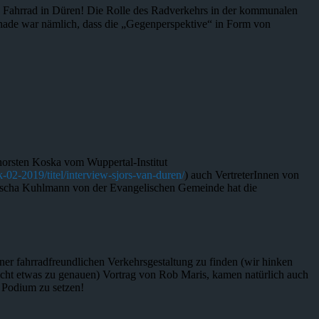
 Fahrrad in Düren! Die Rolle des Radverkehrs in der kommunalen
schade war nämlich, dass die „Gegenperspektive“ in Form von
horsten Koska vom Wuppertal-Institut
-02-2019/titel/interview-sjors-van-duren/
) auch VertreterInnen von
cha Kuhlmann von der Evangelischen Gemeinde hat die
ner fahrradfreundlichen Verkehrsgestaltung zu finden (wir hinken
eicht etwas zu genauen) Vortrag von Rob Maris, kamen natürlich auch
s Podium zu setzen!