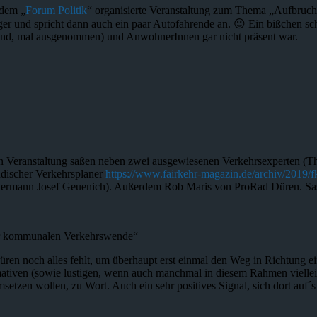
 dem „
Forum Politik
“ organisierte Veranstaltung zum Thema „Aufbruch
iger und spricht dann auch ein paar Autofahrende an. 😉 Ein bißchen 
 sind, mal ausgenommen) und AnwohnerInnen gar nicht präsent war.
en Veranstaltung saßen neben zwei ausgewiesenen Verkehrsexperten (T
ndischer Verkehrsplaner
https://www.fairkehr-magazin.de/archiv/2019/fk
rmann Josef Geuenich). Außerdem Rob Maris von ProRad Düren. Sas
der kommunalen Verkehrswende“
üren noch alles fehlt, um überhaupt erst einmal den Weg in Richtung ei
ormativen (sowie lustigen, wenn auch manchmal in diesem Rahmen viell
msetzen wollen, zu Wort. Auch ein sehr positives Signal, sich dort auf´