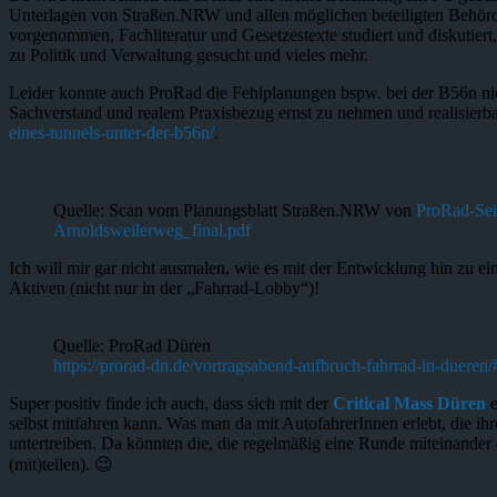
Unterlagen von Straßen.NRW und allen möglichen beteiligten Behör
vorgenommen, Fachliteratur und Gesetzestexte studiert und diskutiert, 
zu Politik und Verwaltung gesucht und vieles mehr.
Leider konnte auch ProRad die Fehlplanungen bspw. bei der B56n nich
Sachverstand und realem Praxisbezug ernst zu nehmen und realisierb
eines-tunnels-unter-der-b56n/
.
Quelle: Scan vom Planungsblatt Straßen.NRW von
ProRad-Seit
Arnoldsweilerweg_final.pdf
Ich will mir gar nicht ausmalen, wie es mit der Entwicklung hin zu 
Aktiven (nicht nur in der „Fahrrad-Lobby“)!
Quelle: ProRad Düren
https://prorad-dn.de/vortragsabend-aufbruch-fahrrad-in-dueren
Super positiv finde ich auch, dass sich mit der
Critical Mass Düren
e
selbst mitfahren kann. Was man da mit AutofahrerInnen erlebt, die ih
untertreiben. Da könnten die, die regelmäßig eine Runde miteinander
(mit)teilen). 😉