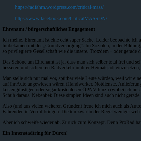
https://radfahrn.wordpress.com/critical-mass/
https://www.facebook.com/CriticalMASSDN/
Ehrenamt / bürgerschaftliches Engagement
Ich meine, Ehrenamt ist eine echt super Sache. Leider beobachte ich
hinbekämen mit der „Grundversorgung“. Im Sozialen, in der Bildung,
so privilegierte Gesellschaft wie die unsere. Trotzdem – oder gerad
Das Schöne am Ehrenamt ist ja, dass man sich selber total frei und 
besseren und sichereren Radverkehr in ihrer Heimatstadt einzusetzen,
Man stelle sich nur mal vor, spürbar viele Leute würden, weil wir ei
auf ihr Auto angewiesen wären (Handwerker, Notdienste, Anlieferunge
kostengünstigen oder sogar kostenlosen ÖPNV hinzu (wobei ich unser
Schuh daraus. Nebenbei: Diese simplen Ideen sind auch nicht gerad
Also (und aus vielen weiteren Gründen) freue ich mich auch als Autof
Fahrenden in Verruf bringen. Die tun zwar in der Regel weniger weh 
Aber ich schweife wieder ab. Zurück zum Konzept. Denn ProRad hat
Ein Innenstadtring für Düren!