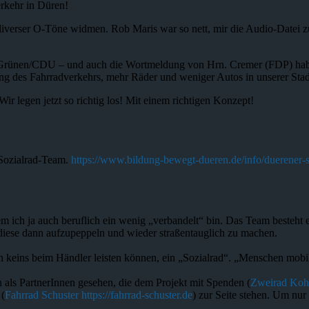
erkehr in Düren!
iverser O-Töne widmen. Rob Maris war so nett, mir die Audio-Datei zu
Grünen/CDU – und auch die Wortmeldung von Hrn. Cremer (FDP) habe ic
derung des Fahrradverkehrs, mehr Räder und weniger Autos in unserer S
Wir legen jetzt so richtig los! Mit einem richtigen Konzept!
 Sozialrad-Team.
https://www.bildung-bewegt-dueren.de/info/duerener-s
m ich ja auch beruflich ein wenig „verbandelt“ bin. Das Team besteht eb
diese dann aufzupeppeln und wieder straßentauglich zu machen.
keins beim Händler leisten können, ein „Sozialrad“. „Menschen mobil
 als PartnerInnen gesehen, die dem Projekt mit Spenden (
Zweirad Koh
 (
Fahrrad Schuster
https://fahrrad-schuster.de
) zur Seite stehen. Um nu