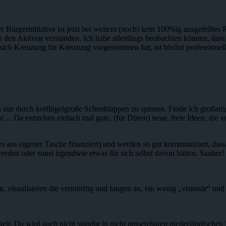
Bürgerinitiative ist jetzt bei weitem (noch) kein 100%ig ausgefeiltes 
 den Aktiven verstanden. Ich habe allerdings beobachten können, dass 
sich Kreuzung für Kreuzung vorgenommen hat, ist höchst professionell 
ch nur durch kotflügelgroße Scheuklappen zu spinsen. Finde ich großart
ehr… Da entstehen einfach mal gute, (für Düren) neue, freie Ideen, die 
es aus eigener Tasche finanziert) und werden so gut kommuniziert, das
werden oder sonst irgendwie etwas für sich selbst davon hätten. Sauber
n, visualisieren die vernünftig und fangen an, ein wenig „visionär“ 
telt. Da wird auch nicht ständig in nicht umsetzbaren niederländisch