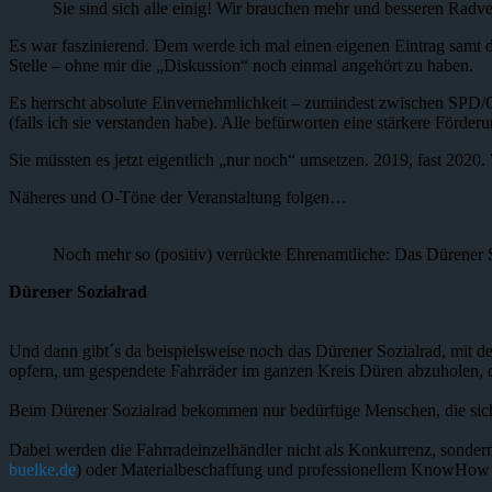
Sie sind sich alle einig! Wir brauchen mehr und besseren Radv
Es war faszinierend. Dem werde ich mal einen eigenen Eintrag samt d
Stelle – ohne mir die „Diskussion“ noch einmal angehört zu haben.
Es herrscht absolute Einvernehmlichkeit – zumindest zwischen SPD/
(falls ich sie verstanden habe). Alle befürworten eine stärkere För
Sie müssten es jetzt eigentlich „nur noch“ umsetzen. 2019, fast 2020. 
Näheres und O-Töne der Veranstaltung folgen…
Noch mehr so (positiv) verrückte Ehrenamtliche: Das Dürener
Dürener Sozialrad
Und dann gibt´s da beispielsweise noch das Dürener Sozialrad, mit de
opfern, um gespendete Fahrräder im ganzen Kreis Düren abzuholen, 
Beim Dürener Sozialrad bekommen nur bedürftige Menschen, die sich 
Dabei werden die Fahrradeinzelhändler nicht als Konkurrenz, sondern
buelke.de
) oder Materialbeschaffung und professionellem KnowHow