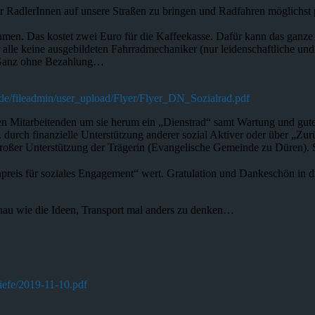
mehr RadlerInnen auf unsere Straßen zu bringen und Radfahren möglichst 
nehmen. Das kostet zwei Euro für die Kaffeekasse. Dafür kann das g
lle keine ausgebildeten Fahrradmechaniker (nur leidenschaftliche und 
 Ganz ohne Bezahlung…
de/fileadmin/user_upload/Flyer/Flyer_DN_Sozialrad.pdf
lten Mitarbeitenden um sie herum ein „Dienstrad“ samt Wartung und gu
w. durch finanzielle Unterstützung anderer sozial Aktiver oder über 
roßer Unterstützung der Trägerin (Evangelische Gemeinde zu Düren). 
preis für soziales Engagement“ wert. Gratulation und Dankeschön in d
nau wie die Ideen, Transport mal anders zu denken…
iefe/2019-11-10.pdf