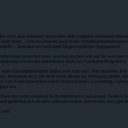
 aber auch, dass Ehrenamt inzwischen viele Aufgaben übernimmt (überne
 beim Sport… Und anscheinend auch in der Verkehrsinfrastrukturplanun
e deshalb? – brauchen wir noch mehr bürgerschaftliches Engagement!
selbstbestimmt aussuchen kann, was man machen will und für wen man es
 dann kann ich das nur unterstützen! Auch aus Autofahrer-Perspektive!
ne super Fahrradinfrastruktur hätten, vom Auto auf´s Rad umsatteln. Da
n, Behinderte etc.), viel mehr (Park-)Raum zur Verfügung stünde, ode
e City-Tarife inzwischen echt in Ordnung finde), Car-Sharing, Fahrra
e ganz neu…
ahrer über jeden einzelnen Nicht-Motorisierten auf unseren Straßen! A
und gefährden sich oft mehr selbst als Andere, nerven aber auch gewal
 eins!