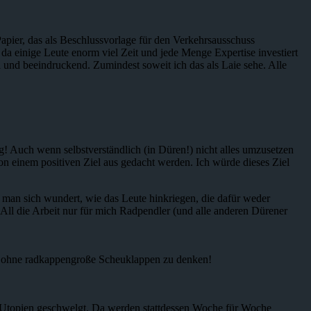
Papier, das als Beschlussvorlage für den Verkehrsausschuss
da einige Leute enorm viel Zeit und jede Menge Expertise investiert
und beeindruckend. Zumindest soweit ich das als Laie sehe. Alle
ig! Auch wenn selbstverständlich (in Düren!) nicht alles umzusetzen
von einem positiven Ziel aus gedacht werden. Ich würde dieses Ziel
s man sich wundert, wie das Leute hinkriegen, die dafür weder
! All die Arbeit nur für mich Radpendler (und alle anderen Dürener
und ohne radkappengroße Scheuklappen zu denken!
en Utopien geschwelgt. Da werden stattdessen Woche für Woche