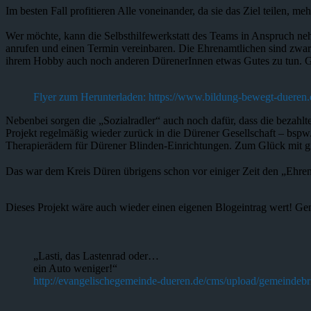
Im besten Fall profitieren Alle voneinander, da sie das Ziel teilen, 
Wer möchte, kann die Selbsthilfewerkstatt des Teams in Anspruch 
anrufen und einen Termin vereinbaren. Die Ehrenamtlichen sind zwar a
ihrem Hobby auch noch anderen DürenerInnen etwas Gutes zu tun.
Flyer zum Herunterladen:
https://www.bildung-bewegt-dueren.
Nebenbei sorgen die „Sozialradler“ auch noch dafür, dass die bezah
Projekt regelmäßig wieder zurück in die Dürener Gesellschaft – bsp
Therapierädern für Dürener Blinden-Einrichtungen. Zum Glück mit g
Das war dem Kreis Düren übrigens schon vor einiger Zeit den „Ehren
Dieses Projekt wäre auch wieder einen eigenen Blogeintrag wert! Ge
„Lasti, das Lastenrad oder…
ein Auto weniger!“
http://evangelischegemeinde-dueren.de/cms/upload/gemeindebr