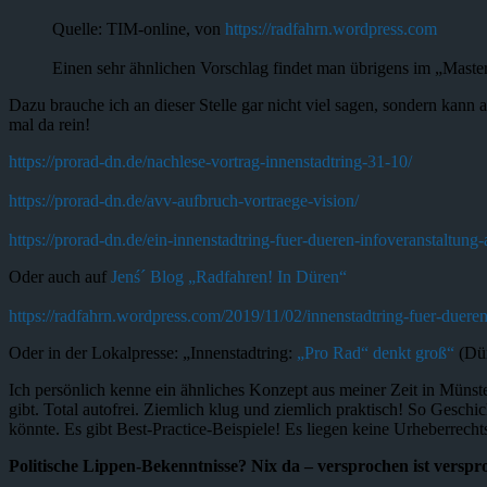
Quelle: TIM-online, von
https://radfahrn.wordpress.com
Einen sehr ähnlichen Vorschlag findet man übrigens im „Maste
Dazu brauche ich an dieser Stelle gar nicht viel sagen, sondern kann 
mal da rein!
https://prorad-dn.de/nachlese-vortrag-innenstadtring-31-10/
https://prorad-dn.de/avv-aufbruch-vortraege-vision/
https://prorad-dn.de/ein-innenstadtring-fuer-dueren-infoveranstaltung
Oder auch auf
Jenś´ Blog „Radfahren! In Düren“
https://radfahrn.wordpress.com/2019/11/02/innenstadtring-fuer-dueren
Oder in der Lokalpresse: „Innenstadtring:
„Pro Rad“ denkt groß“
(Dür
Ich persönlich kenne ein ähnliches Konzept aus meiner Zeit in Münst
gibt. Total autofrei. Ziemlich klug und ziemlich praktisch! So Gesch
könnte. Es gibt Best-Practice-Beispiele! Es liegen keine Urheberrec
Politische Lippen-Bekenntnisse? Nix da – versprochen ist verspr