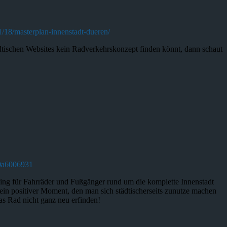
1/18/masterplan-innenstadt-dueren/
tädtischen Websites kein Radverkehrskonzept finden könnt, dann schaut
/f0a6006931
Ring für Fahrräder und Fußgänger rund um die komplette Innenstadt
 ein positiver Moment, den man sich städtischerseits zunutze machen
as Rad nicht ganz neu erfinden!