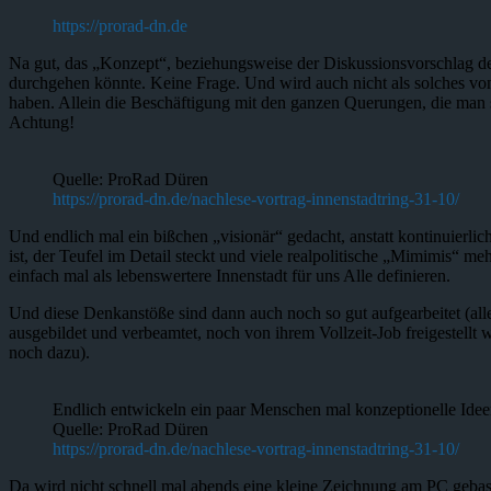
https://prorad-dn.de
Na gut, das „Konzept“, beziehungsweise der Diskussionsvorschlag der 
durchgehen könnte. Keine Frage. Und wird auch nicht als solches von
haben. Allein die Beschäftigung mit den ganzen Querungen, die man 
Achtung!
Quelle: ProRad Düren
https://prorad-dn.de/nachlese-vortrag-innenstadtring-31-10/
Und endlich mal ein bißchen „visionär“ gedacht, anstatt kontinuierli
ist, der Teufel im Detail steckt und viele realpolitische „Mimimis“ m
einfach mal als lebenswertere Innenstadt für uns Alle definieren.
Und diese Denkanstöße sind dann auch noch so gut aufgearbeitet (all
ausgebildet und verbeamtet, noch von ihrem Vollzeit-Job freigestellt 
noch dazu).
Endlich entwickeln ein paar Menschen mal konzeptionelle Idee
Quelle: ProRad Düren
https://prorad-dn.de/nachlese-vortrag-innenstadtring-31-10/
Da wird nicht schnell mal abends eine kleine Zeichnung am PC gebas