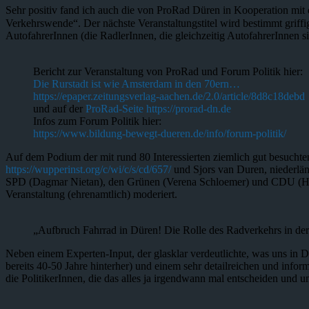
Sehr positiv fand ich auch die von ProRad Düren in Kooperation mit
Verkehrswende“. Der nächste Veranstaltungstitel wird bestimmt griff
AutofahrerInnen (die RadlerInnen, die gleichzeitig AutofahrerInnen
Bericht zur Veranstaltung von ProRad und Forum Politik hier:
Die Rurstadt ist wie Amsterdam in den 70ern…
https://epaper.zeitungsverlag-aachen.de/2.0/article/8d8c18debd
und auf der
ProRad-Seite https://prorad-dn.de
Infos zum Forum Politik hier:
https://www.bildung-bewegt-dueren.de/info/forum-politik/
Auf dem Podium der mit rund 80 Interessierten ziemlich gut besucht
https://wupperinst.org/c/wi/c/s/cd/657/
und Sjors van Duren, niederlä
SPD (Dagmar Nietan), den Grünen (Verena Schloemer) und CDU (He
Veranstaltung (ehrenamtlich) moderiert.
„Aufbruch Fahrrad in Düren! Die Rolle des Radverkehrs in 
Neben einem Experten-Input, der glasklar verdeutlichte, was uns in D
bereits 40-50 Jahre hinterher) und einem sehr detailreichen und inf
die PolitikerInnen, die das alles ja irgendwann mal entscheiden und u