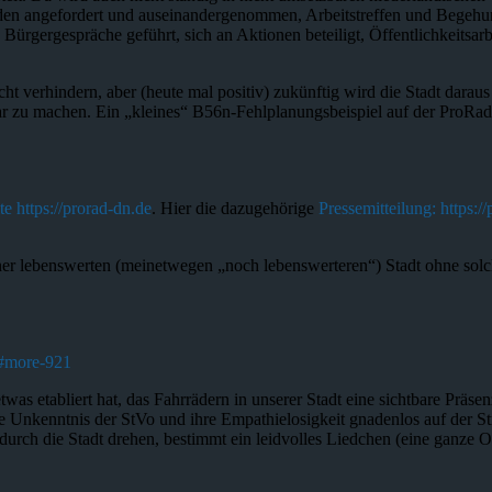
den angefordert und auseinandergenommen, Arbeitstreffen und Begehu
Bürgergespräche geführt, sich an Aktionen beteiligt, Öffentlichkeitsarbe
t verhindern, aber (heute mal positiv) zukünftig wird die Stadt dara
ar zu machen. Ein „kleines“ B56n-Fehlplanungsbeispiel auf der ProRad
e https://prorad-dn.de
. Hier die dazugehörige
Pressemitteilung: https:
einer lebenswerten (meinetwegen „noch lebenswerteren“) Stadt ohne sol
/#more-921
twas etabliert hat, das Fahrrädern in unserer Stadt eine sichtbare Präse
re Unkenntnis der StVo und ihre Empathielosigkeit gnadenlos auf der St
 durch die Stadt drehen, bestimmt ein leidvolles Liedchen (eine ganze 