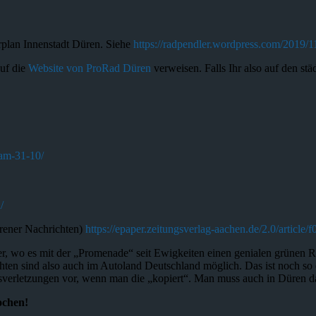
rplan Innenstadt Düren. Siehe
https://radpendler.wordpress.com/2019/1
auf die
Website von ProRad Düren
verweisen. Falls Ihr also auf den s
-am-31-10/
/
ener Nachrichten)
https://epaper.zeitungsverlag-aachen.de/2.0/article
er, wo es mit der „Promenade“ seit Ewigkeiten einen genialen grünen 
ichten sind also auch im Autoland Deutschland möglich. Das ist noch so
htsverletzungen vor, wenn man die „kopiert“. Man muss auch in Düren d
ochen!