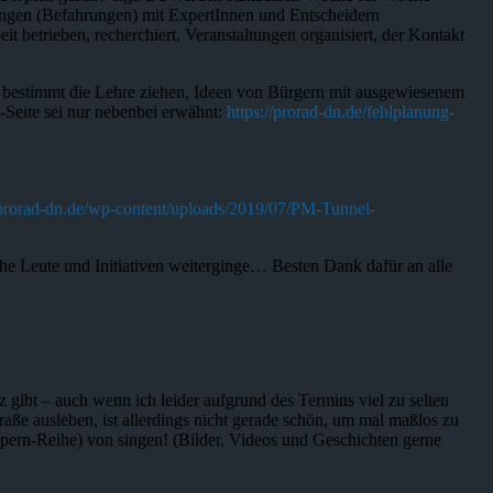
ngen (Befahrungen) mit ExpertInnen und Entscheidern
it betrieben, recherchiert, Veranstaltungen organisiert, der Kontakt
us bestimmt die Lehre ziehen, Ideen von Bürgern mit ausgewiesenem
-Seite sei nur nebenbei erwähnt:
https://prorad-dn.de/fehlplanung-
//prorad-dn.de/wp-content/uploads/2019/07/PM-Tunnel-
che Leute und Initiativen weiterginge… Besten Dank dafür an alle
nz gibt – auch wenn ich leider aufgrund des Termins viel zu selten
raße ausleben, ist allerdings nicht gerade schön, um mal maßlos zu
Opern-Reihe) von singen! (Bilder, Videos und Geschichten gerne