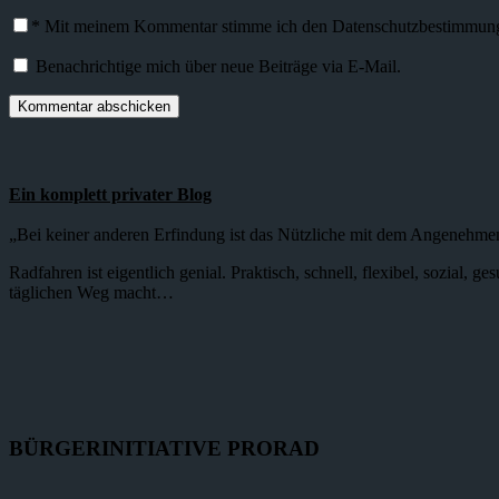
*
Mit meinem Kommentar stimme ich den Datenschutzbestimmunge
Benachrichtige mich über neue Beiträge via E-Mail.
Ein komplett privater Blog
„Bei keiner anderen Erfindung ist das Nützliche mit dem Angenehme
Radfahren ist eigentlich genial. Praktisch, schnell, flexibel, sozial,
täglichen Weg macht…
BÜRGERINITIATIVE PRORAD