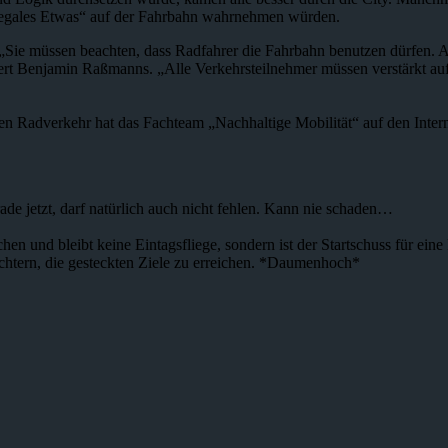
„Illegales Etwas“ auf der Fahrbahn wahrnehmen würden.
 „Sie müssen beachten, dass Radfahrer die Fahrbahn benutzen dürfen.
utert Benjamin Raßmanns. „Alle Verkehrsteilnehmer müssen verstärkt au
n Radverkehr hat das Fachteam „Nachhaltige Mobilität“ auf den Interne
ade jetzt, darf natürlich auch nicht fehlen. Kann nie schaden…
chen und bleibt keine Eintagsfliege, sondern ist der Startschuss für ei
chtern, die gesteckten Ziele zu erreichen. *Daumenhoch*