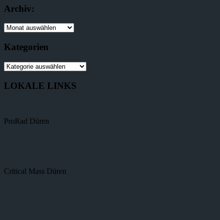
Archiv:
Kategorien
LOKALE LINKS
ProRad Düren
Critical Mass Düren