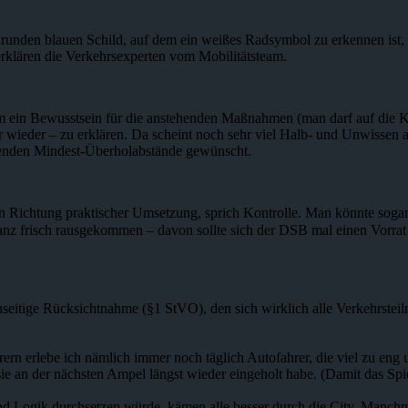
runden blauen Schild, auf dem ein weißes Radsymbol zu erkennen ist, 
rklären die Verkehrsexperten vom Mobilitätsteam.
 um ein Bewusstsein für die anstehenden Maßnahmen (man darf auf die
wieder – zu erklären. Da scheint noch sehr viel Halb- und Unwissen 
tenden Mindest-Überholabstände gewünscht.
n Richtung praktischer Umsetzung, sprich Kontrolle. Man könnte sogar ü
ganz frisch rausgekommen – davon sollte sich der DSB mal einen Vorrat
eitige Rücksichtnahme (§1 StVO), den sich wirklich alle Verkehrsteiln
ern erlebe ich nämlich immer noch täglich Autofahrer, die viel zu en
ch sie an der nächsten Ampel längst wieder eingeholt habe. (Damit das S
d Logik durchsetzen würde, kämen alle besser durch die City. Manchma