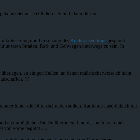
gekennzeichnet. Fehlt dieses Schild, dann dürfen
 Konkretisierung und Umsetzung des
Koalitionsvertrags
gespannt
auf unseren Straßen, Rad- und Gehwegen unterwegs zu sein. In
berlegen, an einigen Stellen, an denen realistischerweise eh nicht
 anschaffen. 😉
ehmer hinter die Ohren schreiben sollten. Radfahrer ausdrücklich mit
g und an unmöglichen Stellen überholen. Und das auch noch meist
piel von vorne beginnt…)
l würde auch nur reichen, wenn einen die Motorisierten