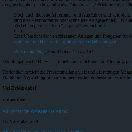
(augenscheinlich) nicht ständig als „Hindernis“, „Störfaktor“ oder 
Doch auch die Autofahrerinnen und Autofahrer sind gefordert.
sind dies Rennradfahrer oder schnellere Alltagspendler.“, erlä
Verkehrsregeln beachten.“, ergänzt Uwe Schmitz.
(…)
Eine Übersicht der verschiedenen Anlagen und Freigaben für de
wohnen/mobilitaet-verkehr/fahrrad/radverkehrsanlagen
.
Pressemitteilung
, Stadt Düren, 11.11.2020
Der obligatorische Hinweis auf helle und reflektierende Kleidung, ger
Hoffentlich erreicht die Pressemitteilung viele und die richtigen Mens
Politik und Verwaltung in den kommenden Jahren bestimmt sehr erlei
Viel Erfolg dabei!
radpendler
Autorenarchiv
Webseite des Autors
11. November 2020
Alltagserfahrungen
,
Düren
,
Verkehrspolitik