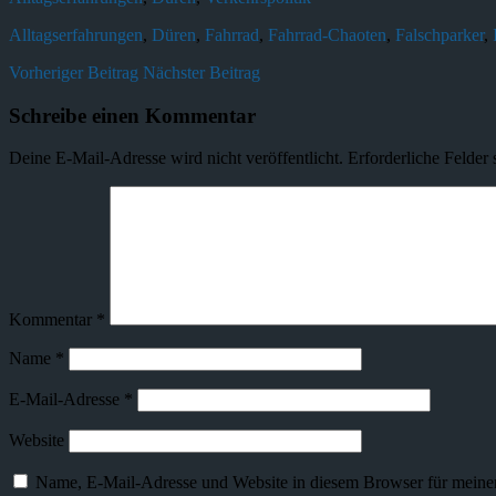
Alltagserfahrungen
,
Düren
,
Fahrrad
,
Fahrrad-Chaoten
,
Falschparker
,
Vorheriger Beitrag
Nächster Beitrag
Schreibe einen Kommentar
Deine E-Mail-Adresse wird nicht veröffentlicht.
Erforderliche Felder 
Kommentar
*
Name
*
E-Mail-Adresse
*
Website
Name, E-Mail-Adresse und Website in diesem Browser für meine