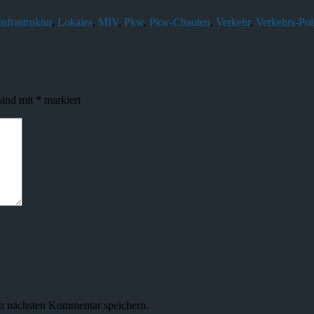
Infrastruktur
,
Lokales
,
MIV
,
Pkw
,
Pkw-Chaoten
,
Verkehr
,
Verkehrs-Poli
sind mit
*
markiert
n nächsten Kommentar speichern.