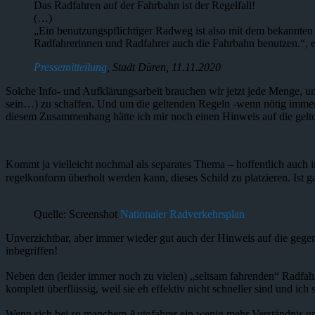
Das Radfahren auf der Fahrbahn ist der Regelfall!
(…)
„Ein benutzungspflichtiger Radweg ist also mit dem bekannten 
Radfahrerinnen und Radfahrer auch die Fahrbahn benutzen.“, e
Pressemitteilung
, Stadt Düren, 11.11.2020
Solche Info- und Aufklärungsarbeit brauchen wir jetzt jede Menge,
sein…) zu schaffen. Und um die geltenden Regeln -wenn nötig immer 
diesem Zusammenhang hätte ich mir noch einen Hinweis auf die gel
Kommt ja vielleicht nochmal als separates Thema – hoffentlich auch i
regelkonform überholt werden kann, dieses Schild zu platzieren. Ist 
Quelle: Screenshot
Nationaler Radverkehrsplan
Unverzichtbar, aber immer wieder gut auch der Hinweis auf die gegens
inbegriffen!
Neben den (leider immer noch zu vielen) „seltsam fahrenden“ Radfahr
komplett überflüssig, weil sie eh effektiv nicht schneller sind und i
Wenn sich bei so manchem Autofahrer ein wenig mehr Verständnis un