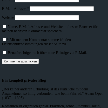
E-Mail-Adresse
*
Website
Name, E-Mail-Adresse und Website in diesem Browser für
meinen nächsten Kommentar speichern.
*
Mit meinem Kommentar stimme ich den
Datenschutzbestimmungen dieser Seite zu.
Benachrichtige mich über neue Beiträge via E-Mail.
Ein komplett privater Blog
„Bei keiner anderen Erfindung ist das Nützliche mit dem
Angenehmen so innig verbunden, wie beim Fahrrad.“ Adam Opel
(1837 – 1895)
Radfahren ist eigentlich genial. Praktisch, schnell, flexibel, sozial,