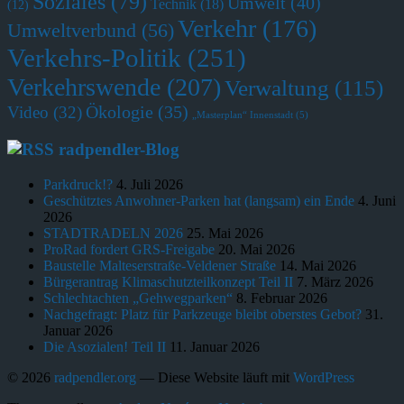
Soziales
(79)
Umwelt
(40)
Technik
(18)
(12)
Verkehr
(176)
Umweltverbund
(56)
Verkehrs-Politik
(251)
Verkehrswende
(207)
Verwaltung
(115)
Ökologie
(35)
Video
(32)
„Masterplan“ Innenstadt
(5)
radpendler-Blog
Parkdruck!?
4. Juli 2026
Geschütztes Anwohner-Parken hat (langsam) ein Ende
4. Juni
2026
STADTRADELN 2026
25. Mai 2026
ProRad fordert GRS-Freigabe
20. Mai 2026
Baustelle Malteserstraße-Veldener Straße
14. Mai 2026
Bürgerantrag Klimaschutzteilkonzept Teil II
7. März 2026
Schlechtachten „Gehwegparken“
8. Februar 2026
Nachgefragt: Platz für Parkzeuge bleibt oberstes Gebot?
31.
Januar 2026
Die Asozialen! Teil II
11. Januar 2026
© 2026
radpendler.org
— Diese Website läuft mit
WordPress