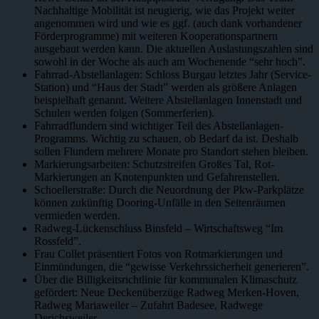
Nachhaltige Mobilität ist neugierig, wie das Projekt weiter
angenommen wird und wie es ggf. (auch dank vorhandener
Förderprogramme) mit weiteren Kooperationspartnern
ausgebaut werden kann. Die aktuellen Auslastungszahlen sind
sowohl in der Woche als auch am Wochenende “sehr hoch”.
Fahrrad-Abstellanlagen: Schloss Burgau letztes Jahr (Service-
Station) und “Haus der Stadt” werden als größere Anlagen
beispielhaft genannt. Weitere Abstellanlagen Innenstadt und
Schulen werden folgen (Sommerferien).
Fahrradflundern sind wichtiger Teil des Abstellanlagen-
Programms. Wichtig zu schauen, ob Bedarf da ist. Deshalb
sollen Flundern mehrere Monate pro Standort stehen bleiben.
Markierungsarbeiten: Schutzstreifen Großes Tal, Rot-
Markierungen an Knotenpunkten und Gefahrenstellen.
Schoellerstraße: Durch die Neuordnung der Pkw-Parkplätze
können zukünftig Dooring-Unfälle in den Seitenräumen
vermieden werden.
Radweg-Lückenschluss Binsfeld – Wirtschaftsweg “Im
Rossfeld”.
Frau Collet präsentiert Fotos von Rotmarkierungen und
Einmündungen, die “gewisse Verkehrssicherheit generieren”.
Über die Billigkeitsrichtlinie für kommunalen Klimaschutz
gefördert: Neue Deckenüberzüge Radweg Merken-Hoven,
Radweg Mariaweiler – Zufahrt Badesee, Radwege
Derichsweiler.