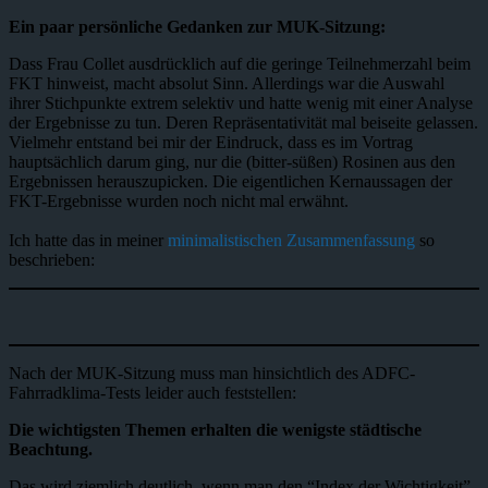
Ein paar persönliche Gedanken zur MUK-Sitzung:
Dass Frau Collet ausdrücklich auf die geringe Teilnehmerzahl beim
FKT hinweist, macht absolut Sinn. Allerdings war die Auswahl
ihrer Stichpunkte extrem selektiv und hatte wenig mit einer Analyse
der Ergebnisse zu tun. Deren Repräsentativität mal beiseite gelassen.
Vielmehr entstand bei mir der Eindruck, dass es im Vortrag
hauptsächlich darum ging, nur die (bitter-süßen) Rosinen aus den
Ergebnissen herauszupicken. Die eigentlichen Kernaussagen der
FKT-Ergebnisse wurden noch nicht mal erwähnt.
Ich hatte das in meiner
minimalistischen Zusammenfassung
so
beschrieben:
Nach der MUK-Sitzung muss man hinsichtlich des ADFC-
Fahrradklima-Tests leider auch feststellen:
Die wichtigsten Themen erhalten die wenigste städtische
Beachtung.
Das wird ziemlich deutlich, wenn man den “Index der Wichtigkeit”