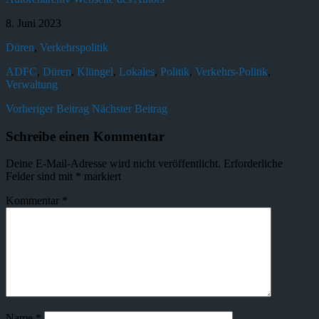
8. Juni 2023
Düren
,
Verkehrspolitik
ADFC
,
Düren
,
Klüngel
,
Lokales
,
Politik
,
Verkehrs-Politik
,
Verwaltung
Vorheriger Beitrag
Nächster Beitrag
Schreibe einen Kommentar
Deine E-Mail-Adresse wird nicht veröffentlicht.
Erforderliche
Felder sind mit
*
markiert
Kommentar
*
Name
*