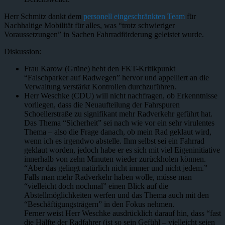
Herr Schmitz dankt dem
personell eingeschränkten Team
für
Nachhaltige Mobilität für alles, was “trotz schwieriger
Voraussetzungen” in Sachen Fahrradförderung geleistet wurde.
Diskussion:
Frau Karow (Grüne) hebt den FKT-Kritikpunkt
“Falschparker auf Radwegen” hervor und appelliert an die
Verwaltung verstärkt Kontrollen durchzuführen.
Herr Weschke (CDU) will nicht nachfragen, ob Erkenntnisse
vorliegen, dass die Neuaufteilung der Fahrspuren
Schoellerstraße zu signifikant mehr Radverkehr geführt hat.
Das Thema “Sicherheit” sei nach wie vor ein sehr virulentes
Thema – also die Frage danach, ob mein Rad geklaut wird,
wenn ich es irgendwo abstelle. Ihm selbst sei ein Fahrrad
geklaut worden, jedoch habe er es sich mit viel Eigeninitiative
innerhalb von zehn Minuten wieder zurückholen können.
“Aber das gelingt natürlich nicht immer und nicht jedem.”
Falls man mehr Radverkehr haben wolle, müsse man
“vielleicht doch nochmal” einen Blick auf die
Abstellmöglichkeiten werfen und das Thema auch mit den
“Beschäftigungsträgern” in den Fokus nehmen.
Ferner weist Herr Weschke ausdrücklich darauf hin, dass “fast
die Hälfte der Radfahrer (ist so sein Gefühl – vielleicht seien