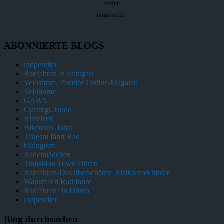
…leider
eingestellt.
ABONNIERTE BLOGS
radpendler
Radfahren in Stuttgart
Velostrom, Pedelec Online-Magazin
Velohome
GABA
CyclingClaude
Ritzelzeit
BiketourGlobal
Takeshi fährt Rad
bikingtom
Radelmädchen
Transition Town Düren
Radfahren-Das überschätzte Risiko von hinten
Warum ich Rad fahre
Radfahren! in Düren
radpendler
Blog durchsuchen