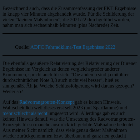
Bezeichnend auch, dass die Zusammenfassung der FKT-Ergebnisse
in knapp vier Minuten abgehandelt wurde. Für die Schilderung der
vielen “kleinen Maßanhmen”, die 2021/22 durchgeführt wurden,
nahm man sich sechseinhalb Minuten (plus Nachrede) Zeit.
Quelle:
ADFC Fahrradklima-Test Ergebnisse 2022
Die ebenfalls geäußerte Relativierung der Relativierung der Dürener
Ergebnisse im Vergleich zu denen vergleichsgroßer anderer
Kommunen, spricht auch für sich. “Die anderen sind ja mit ihrer
durchschnittlichen Note 3,8 auch nicht viel besser”, hieß es
sinngemäß. Äh ja. Welche Schlussfolgerung wird daraus gezogen?
Weiter so?
Auf das
Radvorrangrouten-Konzept
gab es keinen Hinweis.
Wahrscheinlich weil dieses erst seit 2023 (auf Sparflamme) und
mehr schlecht als recht
umgesetzt wird. Allerdings gab es auch
keinen Hinweis darauf, was die Umsetzung des Radvorrangrouten-
Konzepts für so manche ausdrücklich gelobte Maßnahme bedeutet.
Aus meiner Sicht nämlich, dass viele genau dieser Maßnahmen
wieder zurückgenommen bzw. überbaut und ganz neu gedacht