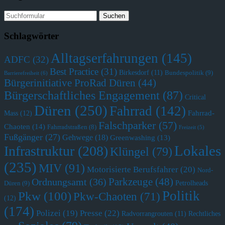
Schlagwörter
Alltagserfahrungen
(145)
ADFC
(32)
Best Practice
(31)
Birkesdorf
(11)
Bundespolitik
(9)
Barrierefreiheit
(6)
Bürgerinitiative ProRad Düren
(44)
Bürgerschaftliches Engagement
(87)
Critical
Düren
(250)
Fahrrad
(142)
Fahrrad-
Mass
(12)
Falschparker
(57)
Chaoten
(14)
Fahrradstraßen
(8)
Freizeit
(5)
Fußgänger
(27)
Gehwege
(18)
Greenwashing
(13)
Lokales
Infrastruktur
(208)
Klüngel
(79)
(235)
MIV
(91)
Motorisierte Berufsfahrer
(20)
Nord-
Parkzeuge
(48)
Ordnungsamt
(36)
Petrolheads
Düren
(9)
Politik
Pkw
(100)
Pkw-Chaoten
(71)
(12)
(174)
Polizei
(19)
Presse
(22)
Radvorrangrouten
(11)
Rechtliches