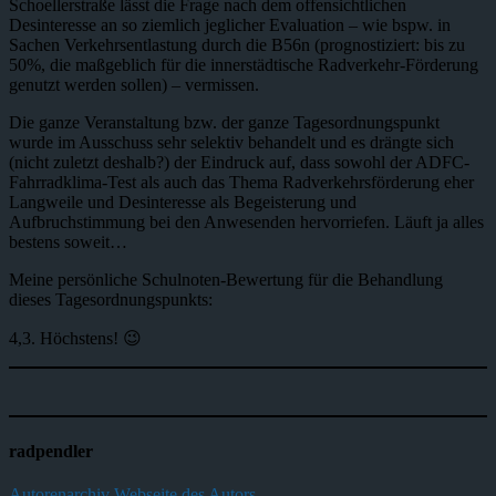
Schoellerstraße lässt die Frage nach dem offensichtlichen
Desinteresse an so ziemlich jeglicher Evaluation – wie bspw. in
Sachen Verkehrsentlastung durch die B56n (prognostiziert: bis zu
50%, die maßgeblich für die innerstädtische Radverkehr-Förderung
genutzt werden sollen) – vermissen.
Die ganze Veranstaltung bzw. der ganze Tagesordnungspunkt
wurde im Ausschuss sehr selektiv behandelt und es drängte sich
(nicht zuletzt deshalb?) der Eindruck auf, dass sowohl der ADFC-
Fahrradklima-Test als auch das Thema Radverkehrsförderung eher
Langweile und Desinteresse als Begeisterung und
Aufbruchstimmung bei den Anwesenden hervorriefen. Läuft ja alles
bestens soweit…
Meine persönliche Schulnoten-Bewertung für die Behandlung
dieses Tagesordnungspunkts:
4,3. Höchstens! 😉
radpendler
Autorenarchiv
Webseite des Autors