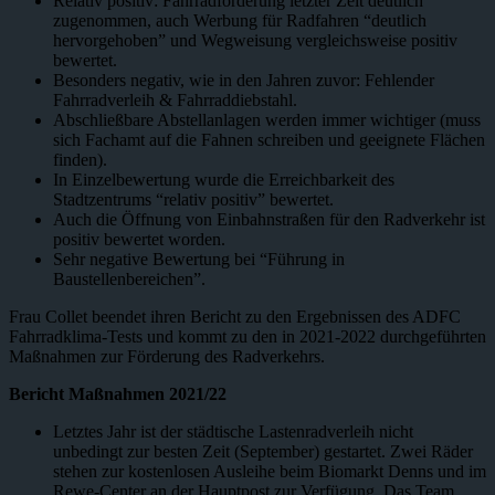
Relativ positiv: Fahrradförderung letzter Zeit deutlich
zugenommen, auch Werbung für Radfahren “deutlich
hervorgehoben” und Wegweisung vergleichsweise positiv
bewertet.
Besonders negativ, wie in den Jahren zuvor: Fehlender
Fahrradverleih & Fahrraddiebstahl.
Abschließbare Abstellanlagen werden immer wichtiger (muss
sich Fachamt auf die Fahnen schreiben und geeignete Flächen
finden).
In Einzelbewertung wurde die Erreichbarkeit des
Stadtzentrums “relativ positiv” bewertet.
Auch die Öffnung von Einbahnstraßen für den Radverkehr ist
positiv bewertet worden.
Sehr negative Bewertung bei “Führung in
Baustellenbereichen”.
Frau Collet beendet ihren Bericht zu den Ergebnissen des ADFC
Fahrradklima-Tests und kommt zu den in 2021-2022 durchgeführten
Maßnahmen zur Förderung des Radverkehrs.
Bericht Maßnahmen 2021/22
Letztes Jahr ist der städtische Lastenradverleih nicht
unbedingt zur besten Zeit (September) gestartet. Zwei Räder
stehen zur kostenlosen Ausleihe beim Biomarkt Denns und im
Rewe-Center an der Hauptpost zur Verfügung. Das Team