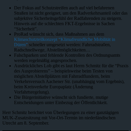
Der Fokus auf Schutzstreifen auch auf viel befahrenen
Straßen ist nicht geeignet, um den Radverkehrsanteil oder das
subjektive Sicherheitsgefühl der Radfahrenden zu steigern.
Hinweis auf die schlechten FKT-Ergebnisse in Sachen
“Sicherheit”.
ProRad wünscht sich, dass Maßnahmen aus dem
Klimaschutzteilkonzept “Klimafreundliche Mobilität in
Düren”
schneller umgesetzt werden: Fahrradstra0en,
Radschnellwege, Abstellmöglichkeiten…
Falschparken und fehlende Kontrollen des Ordnungsamts
werden regelmäßig angesprochen.
Ausdrückliches Lob gibt es laut Herrn Schmitz für die “Praxis
des Ausprobierens” – beispielsweise beim Testen von
möglichen Abstellplätzen mit Fahrradflundern, beim
Verkehrsversuch Aachener Str. (unabhängig vom Ergebnis),
beim Kreisverkehr Europaplatz (Änderung
Vorfahrtsregelung).
Die Bürgerinitiative wünscht sich fundierte, mutige
Entscheidungen unter Einbezug der Öffentlichkeit.
Herr Schmitz berichtet von Überlegungen zu einer ganztägigen
MUK-Zusatzsitzung mit Vor-Ort-Termin im niederländischen
Utrecht am 8. September.