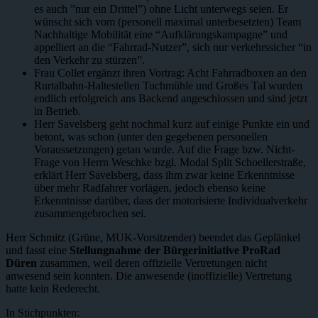
es auch ”nur ein Drittel”) ohne Licht unterwegs seien. Er
wünscht sich vom (personell maximal unterbesetzten) Team
Nachhaltige Mobilität eine “Aufklärungskampagne” und
appelliert an die “Fahrrad-Nutzer”, sich nur verkehrssicher “in
den Verkehr zu stürzen”.
Frau Collet ergänzt ihren Vortrag: Acht Fahrradboxen an den
Rurtalbahn-Haltestellen Tuchmühle und Großes Tal wurden
endlich erfolgreich ans Backend angeschlossen und sind jetzt
in Betrieb.
Herr Savelsberg geht nochmal kurz auf einige Punkte ein und
betont, was schon (unter den gegebenen personellen
Voraussetzungen) getan wurde. Auf die Frage bzw. Nicht-
Frage von Herrn Weschke bzgl. Modal Split Schoellerstraße,
erklärt Herr Savelsberg, dass ihm zwar keine Erkenntnisse
über mehr Radfahrer vorlägen, jedoch ebenso keine
Erkenntnisse darüber, dass der motorisierte Individualverkehr
zusammengebrochen sei.
Herr Schmitz (Grüne, MUK-Vorsitzender) beendet das Geplänkel
und fasst eine
Stellungnahme der Bürgerinitiative ProRad
Düren
zusammen, weil deren offizielle Vertretungen nicht
anwesend sein konnten. Die anwesende (inoffizielle) Vertretung
hatte kein Rederecht.
In Stichpunkten: