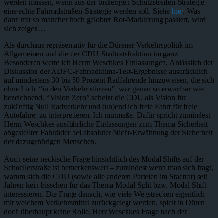
werden müssen, wenn aus der bisherigen Schutzstreifen-Strategie
eine echte Fahrradstraßen-Strategie werden soll. Siehe
hier
. Was
dann mit so mancher hoch gelobter Rot-Markierung passiert, wird
sich zeigen…
Als durchaus repräsentativ für die Dürener Verkehrspolitik im
Allgemeinen und die der CDU-Stadtratsfraktion im ganz
Besonderen werte ich Herrn Weschkes Einlassungen. Anlässlich der
Diskussion der ADFC-Fahrradklima-Test-Ergebnisse ausdrücklich
auf mindestens 30 bis 50 Prozent Radfahrende hinzuweisen, die sich
ohne Licht “in den Verkehr stürzen”, war genau so erwartbar wie
bezeichnend. “Vision Zero” scheint die CDU als Vision für
zukünftig Null Radverkehr und (un)endlich freie Fahrt für freie
Autofahrer zu interpretieren. Ich mutmaße. Dafür spricht zumindest
Herrn Weschkes ausführliche Einlassungen zum Thema Sicherheit
abgestellter Fahrräder bei absoluter Nicht-Erwähnung der Sicherheit
der dazugehörigen Menschen.
Auch seine neckische Frage hinsichtlich des Modal Shifts auf der
Schoellerstraße ist bemerkenswert – zumindest wenn man sich fragt,
warum sich die CDU (sowie alle anderen Parteien im Stadtrat) seit
Jahren kein bisschen für das Thema Modal Split bzw. Modal Shift
interessieren. Die Frage danach, wie viele Wegstrecken eigentlich
mit welchem Verkehrsmittel zurückgelegt werden, spielt in Düren
doch überhaupt keine Rolle. Herr Weschkes Frage nach der