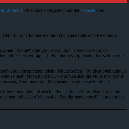
d: Endlich!!!
Oder suche vergeblich auf der
Website
oder
. Denn für eine Konterrevolution hätte ja bereits eine Revolution
llzogenen „Wende“ oder gar „Revolution“ sprechen. Ganz im
en politischen Verträgen. In Koalition & Opposition herrscht beredtes
gelwerken entsprechen (siehe Schutzstreifen). Ob diese Maßnahmen
n weiß es nicht. Noch nicht mal, wenn man sich die Mühe macht und
ebnissen, Kenntnissen und Sachständen sollten sie beruhen?
ten Kreuzungen, keine Radschnellwege, keine Fahrradstraßen, keine
m echten politischen Willen aka „Paradigmenwechsel“) ja noch nicht