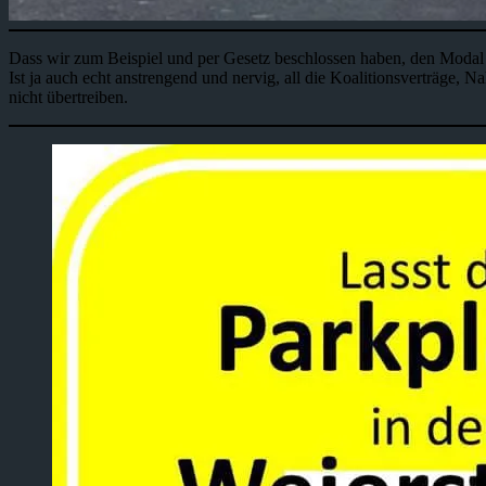
Dass wir zum Beispiel und per Gesetz beschlossen haben, den Modal S
Ist ja auch echt anstrengend und nervig, all die Koalitionsverträge
nicht übertreiben.