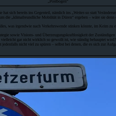
„Postbogen“
ie hat sich bereits ins Gegenteil, nämlich ins „Weiter-so statt Veränd
um die „klimafreundliche Mobilität in Düren“ ergeben – wäre sie den
lles, was irgendwie nach Verkehrswende stinken könnte, im Keim zu ers
ategie sowie Visions- und Überzeugungskraftlosigkeit der Zuständigen
elleicht gar nicht wirklich so gewollt ist, wie ständig behauptet wird?
denfalls nicht viel zu spüren – selbst bei denen, die es sich zur Au