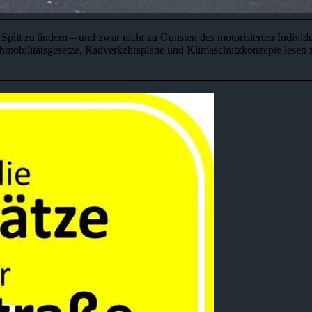
plit zu ändern – und zwar nicht zu Gunsten des motorisierten Individua
, Nahmobilitätsgesetze, Radverkehrspläne und Klimaschutzkonzepte les