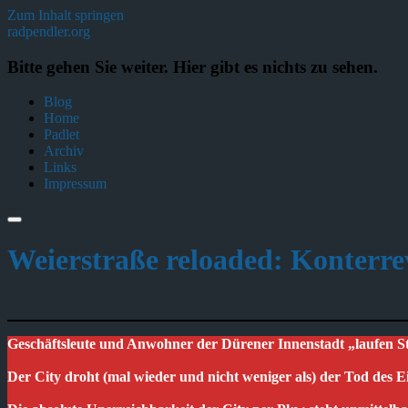
Zum Inhalt springen
radpendler.org
Bitte gehen Sie weiter. Hier gibt es nichts zu sehen.
Blog
Home
Padlet
Archiv
Links
Impressum
Weierstraße reloaded: Konterre
Geschäftsleute und Anwohner der Dürener Innenstadt „laufen 
Der City droht (mal wieder und nicht weniger als) der Tod des E