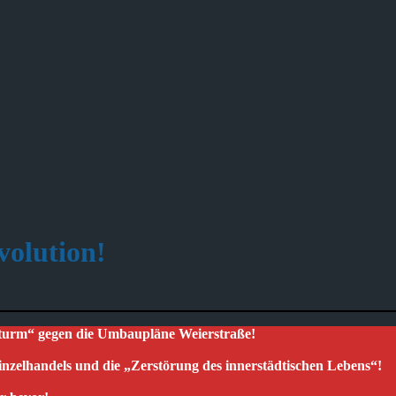
volution!
Sturm“ gegen die Umbaupläne Weierstraße!
inzelhandels und die „Zerstörung des innerstädtischen Lebens“!