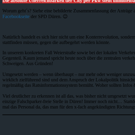
Die absolute Unerreichbarkeit der City per Pkw steht unmittelba
Worum geht´s? Siehe eine bebilderte Zusammenfassung der Anträge a
Facebookseite
der SPD Düren. 😉
Natürlich handelt es sich hier nicht um eine Konterrevolution, sondern
stattfinden müssen, gegen die aufbegehrt werden könnte.
In unserem konkreten Fall Weierstraße sowie bei der lokalen Verkeh
Gegenteil. Kaum jemand spricht heute noch über die zentralen verkehr
Schweigen. Aus Gründen!
Umgesetzt werden – wenn überhaupt – nur mehr oder weniger unzusa
wirklich zielführend sind und dem Anspruch der Lokalpolitik hinsic
regelmäßig das Ratsinformationssystem bemüht. Woher sollten Infos 
Viel deutlicher zu erkennen ist all das, was bisher nicht umgesetzt 
einzige Falschparker-freie Stelle in Düren! Immer noch nicht… Statt
mal das Personal da, das man für den x-fach angekündigten Richtung