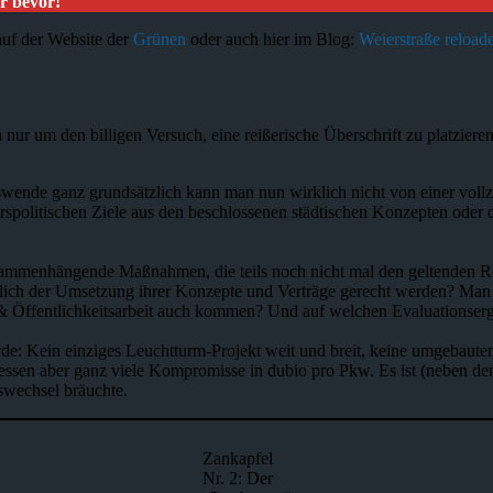
r bevor!
uf der Website der
Grünen
oder auch hier im Blog:
Weierstraße reloade
 nur um den billigen Versuch, eine reißerische Überschrift zu platzieren
rswende ganz grundsätzlich kann man nun wirklich nicht von einer vo
spolitischen Ziele aus den beschlossenen städtischen Konzepten oder d
mmenhängende Maßnahmen, die teils noch nicht mal den geltenden Re
htlich der Umsetzung ihrer Konzepte und Verträge gerecht werden? Ma
& Öffentlichkeitsarbeit auch kommen? Und auf welchen Evaluationserg
wurde: Kein einziges Leuchtturm-Projekt weit und breit, keine umgebau
dessen aber ganz viele Kompromisse in dubio pro Pkw. Es ist (neben de
swechsel bräuchte.
Zankapfel
Nr. 2: Der