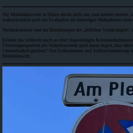
Die Mobilitätswende in Düren stockt nicht nur, man könnte meinen, s
wahrscheinlich auch die Evaluation der bisherigen Maßnahmen rund 
Nichtsdestotrotz sind die Bemühungen der „üblichen Verdächtigen“, a
Könnte das vielleicht auch an einer fragwürdigen Kommunikationsstr
Überzeugungsarbeit pro Verkehrswende auch daran liegen, dass diese vi
Umsetzbarkeit glauben? Von Enthusiasmus und Aufbruchstimmung ist je
Mobilitätswelt.