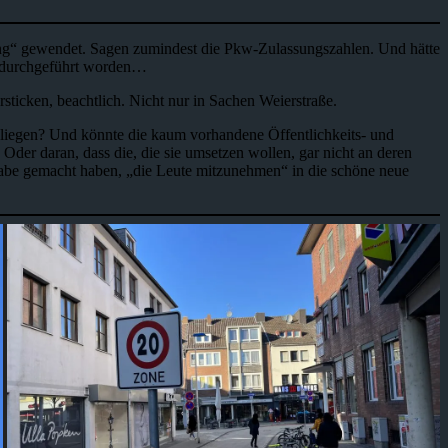
erung“ gewendet. Sagen zumindest die Pkw-Zulassungszahlen. Und hätte
n durchgeführt worden…
ticken, beachtlich. Nicht nur in Sachen Weierstraße.
 liegen? Und könnte die kaum vorhandene Öffentlichkeits- und
 Oder daran, dass die, die sie umsetzen wollen, gar nicht an deren
fgabe gemacht haben, „die Leute mitzunehmen“ in die schöne neue