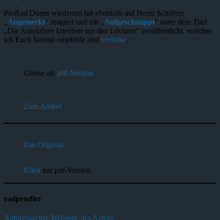
ProRad Düren wiederum hat ebenfalls auf Herrn Schiffers
„
Angemerkt
“ reagiert und ein „
Aufgeschnappt
“ unter dem Titel
„Die Autofahrer kriechen aus den Löchern“ veröffentlicht, welches
ich Euch hiermit empfehle und
verlinke
.
Glosse als
pdf-Version
Zum Artikel
Das Original
Klick
zur pdf-Version
radpendler
Autorenarchiv
Webseite des Autors