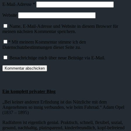
E-Mail-Adresse
*
Website
Name, E-Mail-Adresse und Website in diesem Browser für
meinen nächsten Kommentar speichern.
*
Mit meinem Kommentar stimme ich den
Datenschutzbestimmungen dieser Seite zu.
Benachrichtige mich über neue Beiträge via E-Mail.
Ein komplett privater Blog
„Bei keiner anderen Erfindung ist das Nützliche mit dem
Angenehmen so innig verbunden, wie beim Fahrrad.“ Adam Opel
(1837 – 1895)
Radfahren ist eigentlich genial. Praktisch, schnell, flexibel, sozial,
gesund, nachhaltig, platzsparend, kinderfreundlich, kopf-befreiend