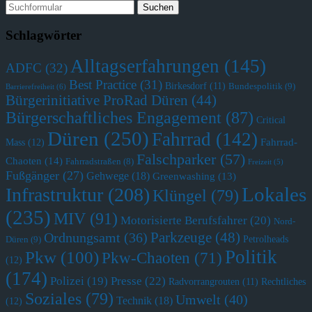
Schlagwörter
Alltagserfahrungen
(145)
ADFC
(32)
Best Practice
(31)
Birkesdorf
(11)
Bundespolitik
(9)
Barrierefreiheit
(6)
Bürgerinitiative ProRad Düren
(44)
Bürgerschaftliches Engagement
(87)
Critical
Düren
(250)
Fahrrad
(142)
Fahrrad-
Mass
(12)
Falschparker
(57)
Chaoten
(14)
Fahrradstraßen
(8)
Freizeit
(5)
Fußgänger
(27)
Gehwege
(18)
Greenwashing
(13)
Lokales
Infrastruktur
(208)
Klüngel
(79)
(235)
MIV
(91)
Motorisierte Berufsfahrer
(20)
Nord-
Parkzeuge
(48)
Ordnungsamt
(36)
Petrolheads
Düren
(9)
Politik
Pkw
(100)
Pkw-Chaoten
(71)
(12)
(174)
Polizei
(19)
Presse
(22)
Radvorrangrouten
(11)
Rechtliches
Soziales
(79)
Umwelt
(40)
Technik
(18)
(12)