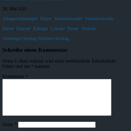
28. Mai 2021
Alltagserfahrungen
,
Düren
,
Strukturwandel
,
Verkehrswende
Düren
,
Fahrrad
,
Klüngel
,
Lokales
,
Presse
,
Verkehr
Vorheriger Beitrag
Nächster Beitrag
Schreibe einen Kommentar
Deine E-Mail-Adresse wird nicht veröffentlicht.
Erforderliche
Felder sind mit
*
markiert
Kommentar
*
Name
*