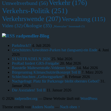
Verkehr
(176)
Umweltverbund
(56)
Verkehrs-Politik
(251)
Verkehrswende
(207)
Verwaltung
(115)
Ökologie
(35)
Video
(32)
„Masterplan“ Innenstadt
(5)
radpendler-Blog
Parkdruck!?
4. Juli 2026
Geschütztes Anwohner-Parken hat (langsam) ein Ende
4. Juni
2026
STADTRADELN 2026
25. Mai 2026
ProRad fordert GRS-Freigabe
20. Mai 2026
Baustelle Malteserstraße-Veldener Straße
14. Mai 2026
Bürgerantrag Klimaschutzteilkonzept Teil II
7. März 2026
Schlechtachten „Gehwegparken“
8. Februar 2026
Nachgefragt: Platz für Parkzeuge bleibt oberstes Gebot?
31.
Januar 2026
Die Asozialen! Teil II
11. Januar 2026
© 2026
radpendler.org
— Diese Website läuft mit
WordPress
Theme erstellt von
Anders Norén
—
Nach oben ↑