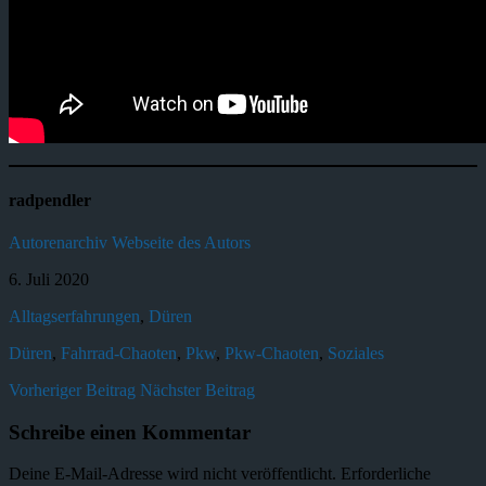
radpendler
Autorenarchiv
Webseite des Autors
6. Juli 2020
Alltagserfahrungen
,
Düren
Düren
,
Fahrrad-Chaoten
,
Pkw
,
Pkw-Chaoten
,
Soziales
Vorheriger Beitrag
Nächster Beitrag
Schreibe einen Kommentar
Deine E-Mail-Adresse wird nicht veröffentlicht.
Erforderliche