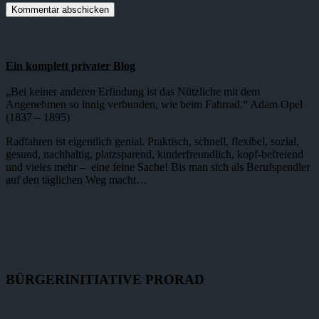
Ein komplett privater Blog
„Bei keiner anderen Erfindung ist das Nützliche mit dem
Angenehmen so innig verbunden, wie beim Fahrrad.“ Adam Opel
(1837 – 1895)
Radfahren ist eigentlich genial. Praktisch, schnell, flexibel, sozial,
gesund, nachhaltig, platzsparend, kinderfreundlich, kopf-befreiend
und vieles mehr – eine feine Sache! Bis man sich als Berufspendler
auf den täglichen Weg macht…
BÜRGERINITIATIVE PRORAD