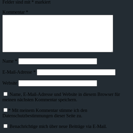
Felder sind mit
*
markiert
Kommentar
*
Name
*
E-Mail-Adresse
*
Website
Name, E-Mail-Adresse und Website in diesem Browser für
meinen nächsten Kommentar speichern.
*
Mit meinem Kommentar stimme ich den
Datenschutzbestimmungen dieser Seite zu.
Benachrichtige mich über neue Beiträge via E-Mail.