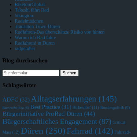
BiketourGlobal
Takeshi fährt Rad
bikingtom
Radelmädchen
Transition Town Düren
Radfahren-Das überschätzte Risiko von hinten
Warum ich Rad fahre
Radfahren! in Düren
radpendler
Blog durchsuchen
Schlagwörter
Alltagserfahrungen
(145)
ADFC
(32)
Best Practice
(31)
Birkesdorf
(11)
Bundespolitik
(9)
Barrierefreiheit
(6)
Bürgerinitiative ProRad Düren
(44)
Bürgerschaftliches Engagement
(87)
Critical
Düren
(250)
Fahrrad
(142)
Fahrrad-
Mass
(12)