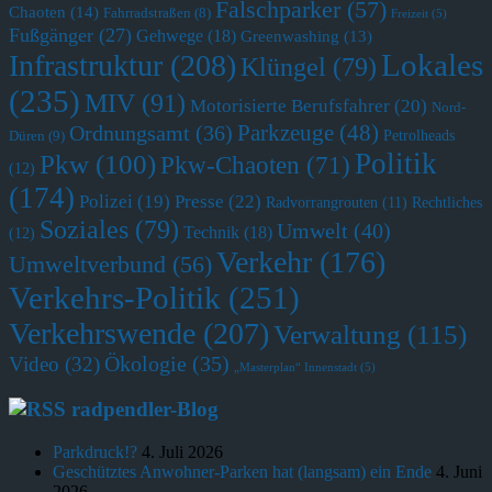
Falschparker
(57)
Chaoten
(14)
Fahrradstraßen
(8)
Freizeit
(5)
Fußgänger
(27)
Gehwege
(18)
Greenwashing
(13)
Lokales
Infrastruktur
(208)
Klüngel
(79)
(235)
MIV
(91)
Motorisierte Berufsfahrer
(20)
Nord-
Parkzeuge
(48)
Ordnungsamt
(36)
Petrolheads
Düren
(9)
Politik
Pkw
(100)
Pkw-Chaoten
(71)
(12)
(174)
Polizei
(19)
Presse
(22)
Radvorrangrouten
(11)
Rechtliches
Soziales
(79)
Umwelt
(40)
Technik
(18)
(12)
Verkehr
(176)
Umweltverbund
(56)
Verkehrs-Politik
(251)
Verkehrswende
(207)
Verwaltung
(115)
Ökologie
(35)
Video
(32)
„Masterplan“ Innenstadt
(5)
radpendler-Blog
Parkdruck!?
4. Juli 2026
Geschütztes Anwohner-Parken hat (langsam) ein Ende
4. Juni
2026