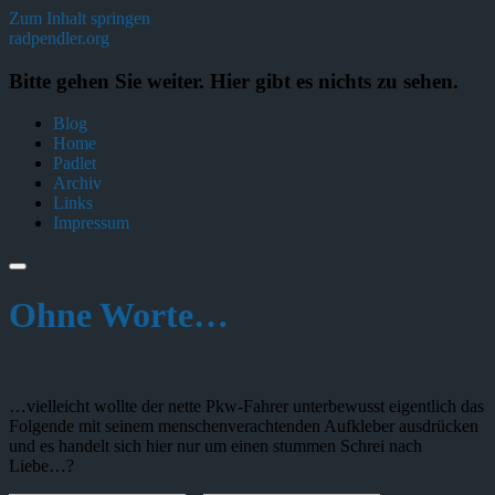
Zum Inhalt springen
radpendler.org
Bitte gehen Sie weiter. Hier gibt es nichts zu sehen.
Blog
Home
Padlet
Archiv
Links
Impressum
Ohne Worte…
…vielleicht wollte der nette Pkw-Fahrer unterbewusst eigentlich das
Folgende mit seinem menschenverachtenden Aufkleber ausdrücken
und es handelt sich hier nur um einen stummen Schrei nach
Liebe…?