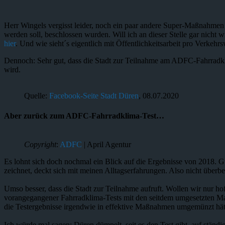
Herr Wingels vergisst leider, noch ein paar andere Super-Maßnahmen
werden soll, beschlossen wurden. Will ich an dieser Stelle gar nicht 
hier
. Und wie sieht´s eigentlich mit Öffentlichkeitsarbeit pro Verkeh
Dennoch: Sehr gut, dass die Stadt zur Teilnahme am ADFC-Fahrradk
wird.
Quelle:
Facebook-Seite Stadt Düren
, 08.07.2020
Aber zurück zum ADFC-Fahrradklima-Test…
Copyright
:
ADFC
| April Agentur
Es lohnt sich doch nochmal ein Blick auf die Ergebnisse von 2018. Gut
zeichnet, deckt sich mit meinen Alltagserfahrungen. Also nicht überb
Umso besser, dass die Stadt zur Teilnahme aufruft. Wollen wir nur ho
vorangegangener Fahrradklima-Tests mit den seitdem umgesetzten Maßn
die Testergebnisse irgendwie in effektive Maßnahmen umgemünzt hät
Ich würde mal sagen: Düren dümpelt, seit es den Test gibt, auf stä