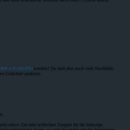
 NRW e.V. (AGFS)
werden? Da sind aber noch viele Nachhilfe-
es Gelächter auslösen.
n.
tzt sehen. Ein sehr schlechtes Zeugnis für die bisherige
n) beschränkt hat. Sorry, so wird das nichts mit der Versetzung