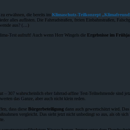
 zu erwähnen, die bereits im
Klimaschutz-Teilkonzept „Klimafreundl
wieder alles auflisten. Die Fahrradstraßen, freien Einbahnstraßen, Fal
rswende aus? (…)
lima-Test aufruft! Auch wenn Herr Wingels die
Ergebnisse im Frühja
 – 307 wahrscheinlich eher fahrrad-affine Test-Teilnehmende sind jetzt
ewerten das Ganze, aber auch nicht klein reden.
ffen, dass diese
Bürgerbeteiligung
dann auch gewertschätzt wird. Das
ahmen vergleicht. Das sieht jetzt nicht unbedingt so aus, als ob sic
te.
ndig versetzungsgefährdetem Niveau herum. Immer unter dem Durchschni