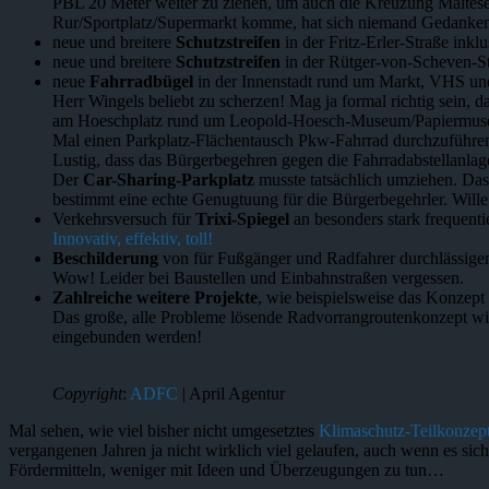
PBL 20 Meter weiter zu ziehen, um auch die Kreuzung Maltesers
Rur/Sportplatz/Supermarkt komme, hat sich niemand Gedanken 
neue und breitere
Schutzstreifen
in der Fritz-Erler-Straße in
neue und breitere
Schutzstreifen
in der Rütger-von-Scheven-Str
neue
Fahrradbügel
in der Innenstadt rund um Markt, VHS un
Herr Wingels beliebt zu scherzen! Mag ja formal richtig sein, d
am Hoeschplatz rund um Leopold-Hoesch-Museum/Papiermuseu
Mal einen Parkplatz-Flächentausch Pkw-Fahrrad durchzuführen 
Lustig, dass das Bürgerbegehren gegen die Fahrradabstellanlag
Der
Car-Sharing-Parkplatz
musste tatsächlich umziehen. Das 
bestimmt eine echte Genugtuung für die Bürgerbegehrler. Wille
Verkehrsversuch für
Trixi-Spiegel
an besonders stark frequent
Innovativ, effektiv, toll!
Beschilderung
von für Fußgänger und Radfahrer durchlässige
Wow! Leider bei Baustellen und Einbahnstraßen vergessen.
Zahlreiche weitere Projekte
, wie beispielsweise das Konzept
Das große, alle Probleme lösende Radvorrangroutenkonzept wir
eingebunden werden!
Copyright
:
ADFC
| April Agentur
Mal sehen, wie viel bisher nicht umgesetztes
Klimaschutz-Teilkonzep
vergangenen Jahren ja nicht wirklich viel gelaufen, auch wenn es sic
Fördermitteln, weniger mit Ideen und Überzeugungen zu tun…