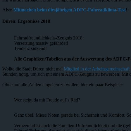
Also:
Mitmachen beim diesjährigen ADFC-Fahrradklima-Test
!
Düren: Ergebnisse 2018
Fahrradfreundlichkeits-Zeugnis 2018:
Versetzung massiv gefährdet!
Tendenz sinkend!
Alle Graphiken/Tabellen aus der Auswertung des ADFC-Fa
Wollte die Stadt Düren nicht mal
Mitglied in der Arbeitsgemeinschaft
Stunden nötig, um sich mit einem ADFC-Zeugnis zu bewerben! Mit den
Ohne auf alle Zahlen eingehen zu wollen, hier ein paar Beispiele:
Wer steigt da mit Freude auf´s Rad?
Ganz übel! Miese Noten gerade bei Sicherheit und Komfort. S
Verheerend ist auch die Familien-Unfreundlichkeit und die (gef
Fahrradförderung, das zeigt, dass sich diese bisher auf minimal