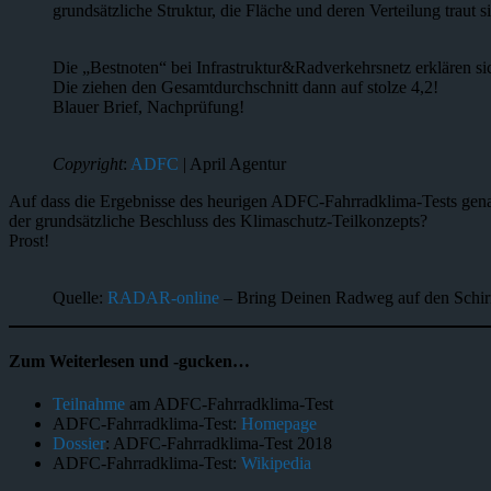
grundsätzliche Struktur, die Fläche und deren Verteilung traut 
Die „Bestnoten“ bei Infrastruktur&Radverkehrsnetz erklären s
Die ziehen den Gesamtdurchschnitt dann auf stolze 4,2!
Blauer Brief, Nachprüfung!
Copyright
:
ADFC
| April Agentur
Auf dass die Ergebnisse des heurigen ADFC-Fahrradklima-Tests gena
der grundsätzliche Beschluss des Klimaschutz-Teilkonzepts?
Prost!
Quelle:
RADAR-online
– Bring Deinen Radweg auf den Schi
Zum Weiterlesen und -gucken…
Teilnahme
am ADFC-Fahrradklima-Test
ADFC-Fahrradklima-Test:
Homepage
Dossier
: ADFC-Fahrradklima-Test 2018
ADFC-Fahrradklima-Test:
Wikipedia