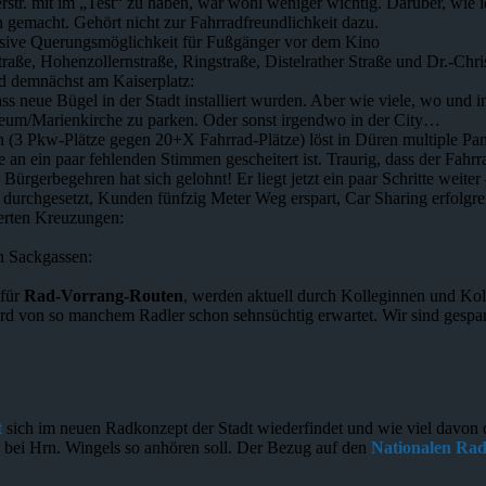
tr. mit im „Test“ zu haben, war wohl weniger wichtig. Darüber, wie ic
gemacht. Gehört nicht zur Fahrradfreundlichkeit dazu.
klusive Querungsmöglichkeit für Fußgänger vor dem Kino
aße, Hohenzollernstraße, Ringstraße, Distelrather Straße und Dr.-Chris
d demnächst am Kaiserplatz:
ass neue Bügel in der Stadt installiert wurden. Aber wie viele, wo und 
m/Marienkirche zu parken. Oder sonst irgendwo in der City…
(3 Pkw-Plätze gegen 20+X Fahrrad-Plätze) löst in Düren multiple Pani
e an ein paar fehlenden Stimmen gescheitert ist. Traurig, dass der F
Bürgerbegehren hat sich gelohnt! Er liegt jetzt ein paar Schritte weite
 durchgesetzt, Kunden fünfzig Meter Weg erspart, Car Sharing erfolgre
ierten Kreuzungen:
n Sackgassen:
 für
Rad-Vorrang-Routen
, werden aktuell durch Kolleginnen und Kol
d von so manchem Radler schon sehnsüchtig erwartet. Wir sind gespan
t
sich im neuen Radkonzept der Stadt wiederfindet und wie viel davon d
h bei Hrn. Wingels so anhören soll. Der Bezug auf den
Nationalen Ra