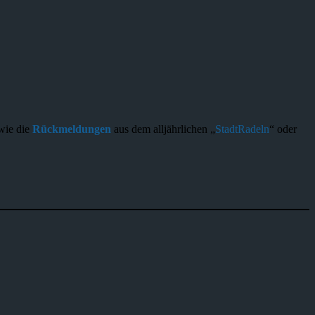
wie die
Rückmeldungen
aus dem alljährlichen „
StadtRadeln
“ oder