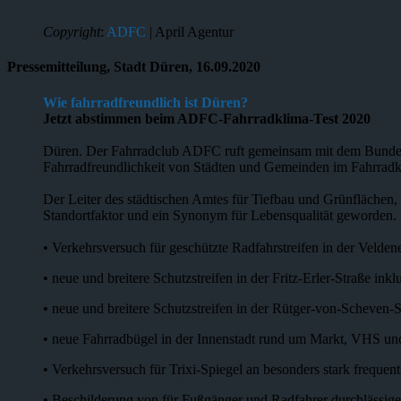
Copyright
:
ADFC
| April Agentur
Pressemitteilung, Stadt Düren, 16.09.2020
Wie fahrradfreundlich ist Düren?
Jetzt abstimmen beim ADFC-Fahrradklima-Test 2020
Düren. Der Fahrradclub ADFC ruft gemeinsam mit dem Bundesmi
Fahrradfreundlichkeit von Städten und Gemeinden im Fahrradk
Der Leiter des städtischen Amtes für Tiefbau und Grünflächen,
Standortfaktor und ein Synonym für Lebensqualität geworden. 
• Verkehrsversuch für geschützte Radfahrstreifen in der Velden
• neue und breitere Schutzstreifen in der Fritz-Erler-Straße i
• neue und breitere Schutzstreifen in der Rütger-von-Scheven-St
• neue Fahrradbügel in der Innenstadt rund um Markt, VHS un
• Verkehrsversuch für Trixi-Spiegel an besonders stark frequen
• Beschilderung von für Fußgänger und Radfahrer durchlässig