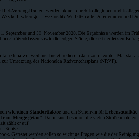
für Rad-Vorrang-Routen, werden aktuell durch Kolleginnen und Kollege
as läuft schon gut – was nicht? Wir bitten alle Dürenerinnen und Dür
 1. September und 30. November 2020. Die Ergebnisse werden im Frühj
er-Größenklassen sowie diejenigen Städte, die seit der letzten Befrag
hrklima weltweit und findet in diesem Jahr zum neunten Mal statt. Da
n zur Umsetzung des Nationalen Radverkehrsplans (NRVP).
inen
wichtigen Standortfaktor
und ein Synonym für
Lebensqualität
.
eit eine Menge getan
“. Damit sind bestimmt die vielen Straßenmalereie
t zählt er auf:
er Straße:
book. Getestet werden sollen so wichtige Fragen wie die der Reinigung