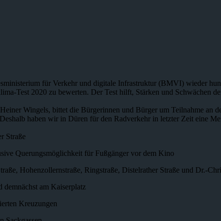
nisterium für Verkehr und digitale Infrastruktur (BMVI) wieder hund
lima-Test 2020 zu bewerten. Der Test hilft, Stärken und Schwächen d
 Heiner Wingels, bittet die Bürgerinnen und Bürger um Teilnahme an der
Deshalb haben wir in Düren für den Radverkehr in letzter Zeit eine Me
er Straße
nklusive Querungsmöglichkeit für Fußgänger vor dem Kino
raße, Hohenzollernstraße, Ringstraße, Distelrather Straße und Dr.-Chri
d demnächst am Kaiserplatz
tierten Kreuzungen
en Sackgassen