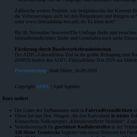
Zahlreiche weitere Projekte, wie beispielsweise das Konzept 
die Verbesserungen auch bei den Bürgerinnen und Bürgern an? W
unter www.fahrradklima-test.adfc.de. Es lohnt sich!“
Bis 30. November bewerten!Die Umfrage findet statt zwischen
fahrradfreundlichsten Städte und Gemeinden nach sechs Einwohn
Förderung durch Bundesverkehrsministerium
Der ADFC-Fahrradklima-Test ist die größte Befragung zum Radfa
(BMVI) fördert den ADFC-Fahrradklima-Test 2020 aus Mittel
Pressemitteilung
, Stadt Düren, 16.09.2020
Copyright
:
ADFC
| April Agentur
Kurz notiert
Der Leiter des Tiefbauamtes sieht in
Fahrradfreundlichkeit
e
Düren hat laut Hrn. Wingels „für den Radverkehr
in letzter Z
Klimaschutz-Teilkonzeptes „Klimafreundliche Mobilität“. Explizi
Verkehrsversuch für
geschützte Radfahrstreifen
in der Velden
350 Meter Teststrecke
begleitet von einem Shitstorm bei Face