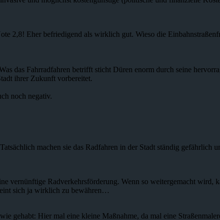
te 2,8! Eher befriedigend als wirklich gut. Wieso die Einbahnstraßenfr
Was das Fahrradfahren betrifft sticht Düren enorm durch seine hervorrag
Stadt ihrer Zukunft vorbereitet.
uch noch negativ.
atsächlich machen sie das Radfahren in der Stadt ständig gefährlich 
eine vernünftige Radverkehrsförderung. Wenn so weitergemacht wird, ka
eint sich ja wirklich zu bewähren…
r wie gehabt: Hier mal eine kleine Maßnahme, da mal eine Straßenmalere