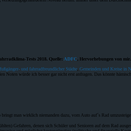
hrradklima-Tests 2018. Quelle:
ADFC
, Hervorhebungen von mir.
 fußgänger- und fahrradfreundlicher Städte
,
Gemeinden und Kreise in
 Noten würde ich besser gar nicht erst anfragen. Das könnte hämisch
o bringt man wirklich niemanden dazu, vom Auto auf´s Rad umzusteige
ühlten) Gefahren, denen sich Schüler und Senioren auf dem Rad ausgese
-invasive und möglichst kostengünstige (politische und finanzielle Koste