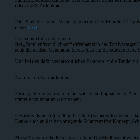
oder AGFS-Aufnahme…
Die „Stadt der kurzen Wege“ punktet mit Erreichbarkeit. Top-No
(siehe
hier)
.
Doch dann tut´s richtig weh:
Bei „Familienfreundlichkeit“ offenbart sich das Totalversagen! 
acuh die nächste Generation bereits jetzt auf die autozentrierte 
Und bei den dafür verantwortlichen Faktoren ist die Tendenz a
No fun – no Fahrradfahren!
Falschparker mögen sich immer wie kleine Lappalien anhören. T
immer noch nicht im Griff haben.
Desaströs! Keine (gefühlt und effektiv) sicheren Radwege = k
Danke auch an das hervorragende Schutzstreifen-Konzept. Sch
Miese Noten für die Kern-Infrastruktur. Die Stadt macht weite