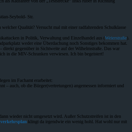
h als Radfahrer von der „Teststrecke“ links rüber in Richtung
tian-Seybold- Str.
in welcher Qualität? Versucht mal mit einer radfahrenden Schulklasse
kattacken in Politik, Verwaltung und Einzelhandel aus (
Weierstraße
).
ahrradparkplatz weder eine Überdachung noch Sonstiges bekommen hat.
r – direkt gegenüber in Sichtweite auf der Wilhelmstraße. Das war
ich in die MIV-Schranken verwiesen. Ich bin begeistert!
legen im Fachamt erarbeitet:
nt – auch, ob die Bürger(vertretungen) angemessen informiert und
ann wieder nicht umgesetzt wird. Außer Schutzstreifen ist in den
dverkehrsplan
klingt da irgendwie ein wenig hohl. Hat wohl nur mit