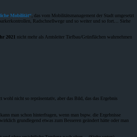
iche Mobilität“
, das vom Mobilitätsmanagement der Stadt umgesetzt
schparkerkontrollen, Radschnellwege und so weiter und so fort… Siehe
hr 2021
nicht mehr als Amtsleiter Tiefbau/Grünflächen wahrnehmen
 wohl nicht so repräsentativ, aber das Bild, das das Ergebnis
 kann man schon hinterfragen, wenn man bspw. die Ergebnisse
h wirklich grundlegend etwas zum Besseren geändert hätte oder man
tt und ohne ersichtliche Tendenz nach oben… (Siehe unten)