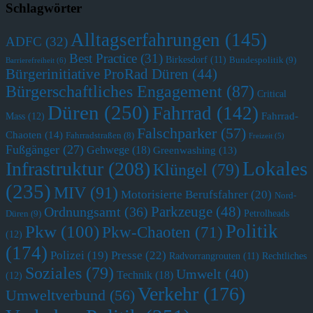
Schlagwörter
Alltagserfahrungen
(145)
ADFC
(32)
Best Practice
(31)
Birkesdorf
(11)
Bundespolitik
(9)
Barrierefreiheit
(6)
Bürgerinitiative ProRad Düren
(44)
Bürgerschaftliches Engagement
(87)
Critical
Düren
(250)
Fahrrad
(142)
Fahrrad-
Mass
(12)
Falschparker
(57)
Chaoten
(14)
Fahrradstraßen
(8)
Freizeit
(5)
Fußgänger
(27)
Gehwege
(18)
Greenwashing
(13)
Lokales
Infrastruktur
(208)
Klüngel
(79)
(235)
MIV
(91)
Motorisierte Berufsfahrer
(20)
Nord-
Parkzeuge
(48)
Ordnungsamt
(36)
Petrolheads
Düren
(9)
Politik
Pkw
(100)
Pkw-Chaoten
(71)
(12)
(174)
Polizei
(19)
Presse
(22)
Radvorrangrouten
(11)
Rechtliches
Soziales
(79)
Umwelt
(40)
Technik
(18)
(12)
Verkehr
(176)
Umweltverbund
(56)