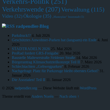
Verkehrs-Politik
(251)
Verkehrswende
(207)
Verwaltung
(115)
Ökologie
(35)
Video
(32)
„Masterplan“ Innenstadt
(5)
radpendler-Blog
Parkdruck!?
4. Juli 2026
Geschütztes Anwohner-Parken hat (langsam) ein Ende
4. Juni
2026
STADTRADELN 2026
25. Mai 2026
ProRad fordert GRS-Freigabe
20. Mai 2026
Baustelle Malteserstraße-Veldener Straße
14. Mai 2026
Bürgerantrag Klimaschutzteilkonzept Teil II
7. März 2026
Schlechtachten „Gehwegparken“
8. Februar 2026
Nachgefragt: Platz für Parkzeuge bleibt oberstes Gebot?
31.
Januar 2026
Die Asozialen! Teil II
11. Januar 2026
© 2026
radpendler.org
— Diese Website läuft mit
WordPress
Theme erstellt von
Anders Norén
—
Nach oben ↑