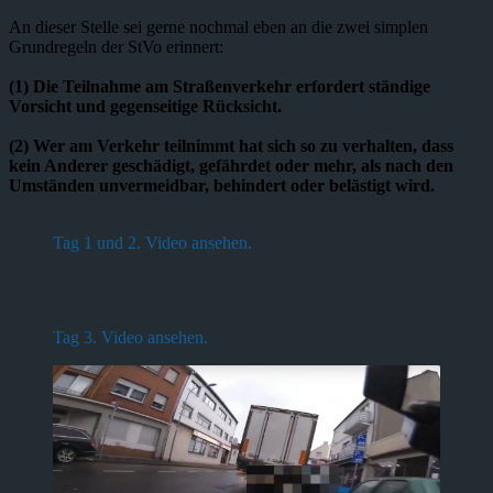
An dieser Stelle sei gerne nochmal eben an die zwei simplen
Grundregeln der StVo erinnert:
(1) Die Teilnahme am Straßenverkehr erfordert ständige
Vorsicht und gegenseitige Rücksicht.
(2) Wer am Verkehr teilnimmt hat sich so zu verhalten, dass
kein Anderer geschädigt, gefährdet oder mehr, als nach den
Umständen unvermeidbar, behindert oder belästigt wird.
Tag 1 und 2. Video ansehen.
Tag 3. Video ansehen.