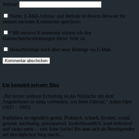
Website
Name, E-Mail-Adresse und Website in diesem Browser für
meinen nächsten Kommentar speichern.
*
Mit meinem Kommentar stimme ich den
Datenschutzbestimmungen dieser Seite zu.
Benachrichtige mich über neue Beiträge via E-Mail.
Ein komplett privater Blog
„Bei keiner anderen Erfindung ist das Nützliche mit dem
Angenehmen so innig verbunden, wie beim Fahrrad.“ Adam Opel
(1837 – 1895)
Radfahren ist eigentlich genial. Praktisch, schnell, flexibel, sozial,
gesund, nachhaltig, platzsparend, kinderfreundlich, kopf-befreiend
und vieles mehr – eine feine Sache! Bis man sich als Berufspendler
auf den täglichen Weg macht…