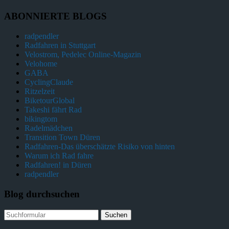
ABONNIERTE BLOGS
radpendler
Radfahren in Stuttgart
Velostrom, Pedelec Online-Magazin
Velohome
GABA
CyclingClaude
Ritzelzeit
BiketourGlobal
Takeshi fährt Rad
bikingtom
Radelmädchen
Transition Town Düren
Radfahren-Das überschätzte Risiko von hinten
Warum ich Rad fahre
Radfahren! in Düren
radpendler
Blog durchsuchen