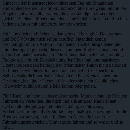
Kinder in der Innenstadt
jeden einzelnen Tag
mit Situationen
konfrontiert werden, die oft vollkommen überflüssig sind und in der
Regel leicht vermeidbar wären, die aber ständig an immer den
gleichen Stellen auftreten und eine echte Gefahr für Leib und Leben
bedeuten, ist es mir einfach zu bunt geworden.
Ich habe mich ein bißchen schlau gemacht bezüglich Datenschutz
und DSGVO (die mich schon beruflich eigentlich genug
beschäftigt), mir die Action-Cam meiner Tochter ausgeliehen und
mir „den Spaß“ gemacht, diese mal an mein Rad zu schnallen und
ab und zu mal einzuschalten. Die Kamera hat auch eine „Looping“-
Funktion, die durch Zerstückelung der Clips und automatisiertes
Überschreiben dazu beiträgt, den öffentlichen Raum nicht dauerhaft
zu filmen sowie die Aufnahmen nicht dauerhaft zu speichern.
Selbstverständlich verpixele ich auch die Kfz-Kennzeichen und
Gesichter „beteiligter Personen“ insofern sie nicht als bildliches
„Beiwerk“ zufällig durch´s Bild fahren oder gehen.
Fünf Tage lang habe ich das mal gemacht. Man beachte die Relation
Fahrtzeit zu Verstößen, die mich und alle anderen RadlerInnen –
egal ob alt oder jung, geübt oder 11-Jährige/r mit wenig
Verkehrserfahrung auf der Straße – regelmäßig dazu zwingen, in die
Bremsen zu steigen, in den fließenden Autoverkehr auf die
Fahrbahn auszuweichen, Umwege zu fahren und so weiter und so
fort…