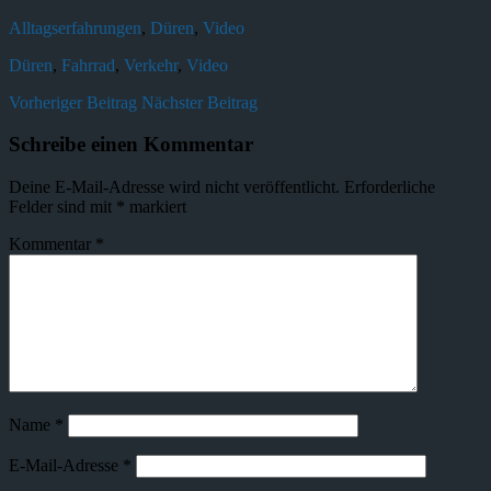
Alltagserfahrungen
,
Düren
,
Video
Düren
,
Fahrrad
,
Verkehr
,
Video
Vorheriger Beitrag
Nächster Beitrag
Schreibe einen Kommentar
Deine E-Mail-Adresse wird nicht veröffentlicht.
Erforderliche
Felder sind mit
*
markiert
Kommentar
*
Name
*
E-Mail-Adresse
*