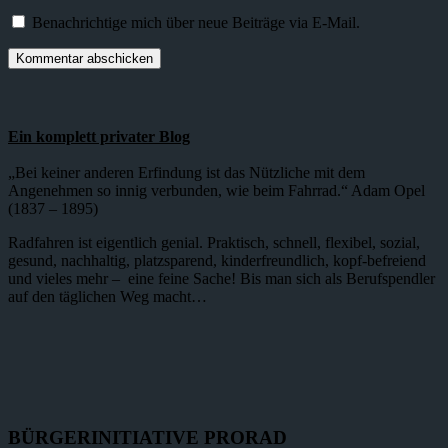
Benachrichtige mich über neue Beiträge via E-Mail.
Ein komplett privater Blog
„Bei keiner anderen Erfindung ist das Nützliche mit dem
Angenehmen so innig verbunden, wie beim Fahrrad.“ Adam Opel
(1837 – 1895)
Radfahren ist eigentlich genial. Praktisch, schnell, flexibel, sozial,
gesund, nachhaltig, platzsparend, kinderfreundlich, kopf-befreiend
und vieles mehr – eine feine Sache! Bis man sich als Berufspendler
auf den täglichen Weg macht…
BÜRGERINITIATIVE PRORAD