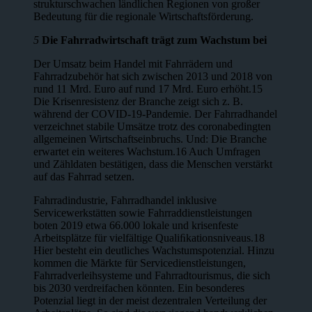
strukturschwachen ländlichen Regionen von großer
Bedeutung für die regio­nale Wirtschaftsförderung.
5
Die Fahrradwirtschaft trägt zum Wachstum bei
Der Umsatz beim Handel mit Fahrrädern und
Fahrradzubehör hat sich zwi­schen 2013 und 2018 von
rund 11 Mrd. Euro auf rund 17 Mrd. Euro erhöht.15
Die Krisenresistenz der Branche zeigt sich z. B.
während der COVID-19-Pandemie. Der Fahrradhandel
verzeichnet stabile Umsätze trotz des coronabedingten
allgemeinen Wirtschaftseinbruchs. Und: Die Branche
erwartet ein weiteres Wachstum.16 Auch Umfragen
und Zähldaten bestätigen, dass die Menschen verstärkt
auf das Fahrrad setzen.
Fahrradindustrie, Fahrradhandel inklusive
Servicewerkstätten sowie Fahrrad­dienstleistungen
boten 2019 etwa 66.000 lokale und krisenfeste
Arbeitsplätze für vielfältige Qualiﬁkationsniveaus.18
Hier besteht ein deutliches Wachstums­potenzial. Hinzu
kommen die Märkte für Servicedienstleistungen,
Fahrradver­leihsysteme und Fahrradtourismus, die sich
bis 2030 verdreifachen könnten. Ein besonderes
Potenzial liegt in der meist dezentralen Verteilung der