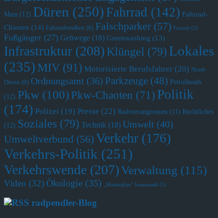
Düren
(250)
Fahrrad
(142)
Fahrrad-
Mass
(12)
Falschparker
(57)
Chaoten
(14)
Fahrradstraßen
(8)
Freizeit
(5)
Fußgänger
(27)
Gehwege
(18)
Greenwashing
(13)
Lokales
Infrastruktur
(208)
Klüngel
(79)
(235)
MIV
(91)
Motorisierte Berufsfahrer
(20)
Nord-
Parkzeuge
(48)
Ordnungsamt
(36)
Petrolheads
Düren
(9)
Politik
Pkw
(100)
Pkw-Chaoten
(71)
(12)
(174)
Polizei
(19)
Presse
(22)
Radvorrangrouten
(11)
Rechtliches
Soziales
(79)
Umwelt
(40)
Technik
(18)
(12)
Verkehr
(176)
Umweltverbund
(56)
Verkehrs-Politik
(251)
Verkehrswende
(207)
Verwaltung
(115)
Ökologie
(35)
Video
(32)
„Masterplan“ Innenstadt
(5)
radpendler-Blog