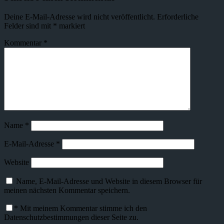
Deine E-Mail-Adresse wird nicht veröffentlicht.
Erforderliche
Felder sind mit
*
markiert
Kommentar
*
Name
*
E-Mail-Adresse
*
Website
Name, E-Mail-Adresse und Website in diesem Browser für
meinen nächsten Kommentar speichern.
*
Mit meinem Kommentar stimme ich den
Datenschutzbestimmungen dieser Seite zu.