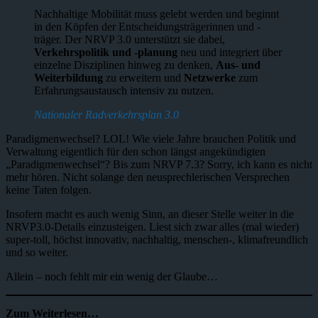
Nachhaltige Mobilität muss gelebt werden und beginnt
in den Köpfen der Entscheidungsträgerinnen und -
träger. Der NRVP 3.0 unterstützt sie dabei,
Verkehrspolitik und -planung
neu und integriert über
einzelne Disziplinen hinweg zu denken,
Aus- und
Weiterbildung
zu erweitern und
Netzwerke
zum
Erfahrungsaustausch intensiv zu nutzen.
Nationaler Radverkehrsplan 3.0
Paradigmenwechsel? LOL! Wie viele Jahre brauchen Politik und
Verwaltung eigentlich für den schon längst angekündigten
„Paradigmenwechsel“? Bis zum NRVP 7.3? Sorry, ich kann es nicht
mehr hören. Nicht solange den neusprechlerischen Versprechen
keine Taten folgen.
Insofern macht es auch wenig Sinn, an dieser Stelle weiter in die
NRVP3.0-Details einzusteigen. Liest sich zwar alles (mal wieder)
super-toll, höchst innovativ, nachhaltig, menschen-, klimafreundlich
und so weiter.
Allein – noch fehlt mir ein wenig der Glaube…
Zum Weiterlesen…