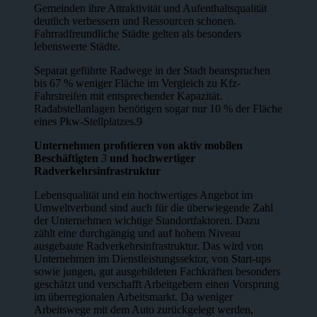
Gemeinden ihre Attraktivität und Aufenthalts­qualität
deutlich verbessern und Ressourcen schonen.
Fahrradfreundliche Städte gelten als besonders
lebenswerte Städte.
Separat geführte Radwege in der Stadt beanspruchen
bis 67 % weniger Fläche im Vergleich zu Kfz-
Fahrstreifen mit entsprechender Kapazität.
Radabstellan­lagen benötigen sogar nur 10 % der Fläche
eines Pkw-Stellplatzes.9
Unternehmen proﬁtieren von aktiv mobilen
Beschäftigten
3
und hochwertiger
Radverkehrsinfrastruktur
Lebensqualität und ein hochwertiges Angebot im
Umweltverbund sind auch für die überwiegende Zahl
der Unternehmen wichtige Standortfaktoren. Dazu
zählt eine durchgängig und auf hohem Niveau
ausgebaute Radverkehrsinfra­struktur. Das wird von
Unternehmen im Dienstleistungssektor, von Start-ups
sowie jungen, gut ausgebildeten Fachkräften besonders
geschätzt und ver­schafft Arbeitgebern einen Vorsprung
im überregionalen Arbeitsmarkt. Da we­niger
Arbeitswege mit dem Auto zurückgelegt werden,