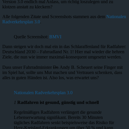
Version 3.0 endlich mal Anlass, um richtig loszulegen und zu
klotzen anstatt zu kleckern?
Alle folgenden Zitate und Screenshots stammen aus dem
Nationalen
Radverkehrsplan 3.0
.
Quelle Screenshot:
BMVI
Dann steigen wir doch mal ein in das Schlaraffenland für Radfahrer:
Deutschland 2030 – Fahrradland Nr. 1! Hier mal wieder die hehren
Ziele, die nun wie immer maximal-konsequent umgesetzt werden.
Dass unser Fahrradminister
Dr.
Andy B. Scheuert seine Finger mit
im Spiel hat, sollte uns Mut machen und Vertrauen schenken, dass
alles in guten Händen ist. Also los, was erwartet uns?
Nationalen Radverkehrsplan 3.0
1
Radfahren ist gesund, günstig und schnell
Regelmäßiges Radfahren verlängert die gesunde
Lebenserwartung signiﬁkant. Bereits 30 Minuten
tägliches Radfahren senkt beispielsweise das Risiko für
Herz-Kreislauf-Erkrankungen um über 50 % und kann