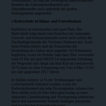
Arbeitsplätze. So sind die vorwiegend handwerklichen
Betriebe des Fahrradeinzelhandels und
Fahrradhersteller auch außerhalb der großen
Ballungsräume angesiedelt.
6
Radverkehr ist Klima- und Umweltschutz
Radfahren ist emissionsfrei und spart Platz. Der
Radverkehr trägt damit zum Erreichen der nationalen
Umwelt- und Klimaschutzziele sowie nicht zuletzt der
Nachhaltigkeitsziele der Vereinten Nationen bei. Auch
beim Pedelecfahren sind die Emissionen der
Herstellung des Akkus nach ungefähr 165 Kilometern
beglichen, wenn ein Pedelec statt eines Pkw verwendet
wird.19 Die mit dem NRVP 3.0 angestrebte Erhöhung
der Wegezahl und -länge mit dem Rad um rund jeweils
50 % kann zu einer Einsparung von 3 bis 4 Mio. t CO2
pro Jahr gegenüber 2017 führen.
In Städten können 14 % der Treibhausgase und
Luftschadstoffe reduziert werden, wenn der
Radverkehrsanteil um zehn Prozentpunkte zulasten des
Pkw erhöht wird.20 Dies führt gleichzeitig zu einer
sinkenden Lärmbelastung und Verringe­rung zahlreicher
durch den motorisierten Verkehr bedingter physischer
und psychischer Folgeerkrankungen.