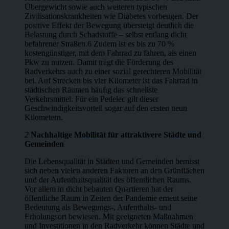
Übergewicht sowie auch weiteren typischen
Zivilisationskrankheiten wie Diabetes vorbeugen. Der
positive Effekt der Bewegung übersteigt deutlich die
Belastung durch Schadstoffe – selbst entlang dicht
befahrener Straßen.6 Zudem ist es bis zu 70 %
kostengünstiger, mit dem Fahrrad zu fahren, als einen
Pkw zu nutzen. Damit trägt die Förderung des
Radverkehrs auch zu einer sozial gerechteren Mobilität
bei. Auf Strecken bis vier Kilometer ist das Fahrrad in
städtischen Räumen häu­ﬁg das schnellste
Verkehrsmittel. Für ein Pedelec gilt dieser
Geschwindigkeits­vorteil sogar auf den ersten neun
Kilometern.
2
Nachhaltige Mobilität für attraktivere Städte und
Gemeinden
Die Lebensqualität in Städten und Gemeinden bemisst
sich neben vielen ande­ren Faktoren an den Grünﬂächen
und der Aufenthaltsqualität des öffentlichen Raums.
Vor allem in dicht bebauten Quartieren hat der
öffentliche Raum in Zeiten der Pandemie erneut seine
Bedeutung als Bewegungs-, Aufenthalts- und
Erholungsort bewiesen. Mit geeigneten Maßnahmen
und Investitionen in den Radverkehr können Städte und