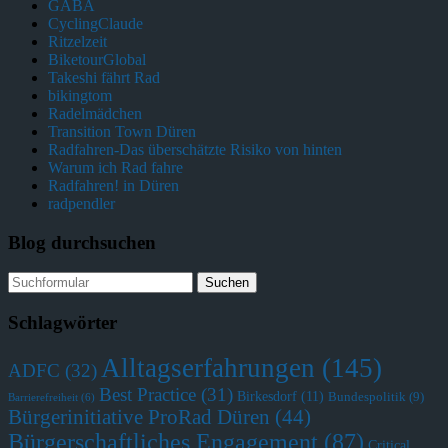
GABA
CyclingClaude
Ritzelzeit
BiketourGlobal
Takeshi fährt Rad
bikingtom
Radelmädchen
Transition Town Düren
Radfahren-Das überschätzte Risiko von hinten
Warum ich Rad fahre
Radfahren! in Düren
radpendler
Blog durchsuchen
Schlagwörter
Alltagserfahrungen
(145)
ADFC
(32)
Best Practice
(31)
Birkesdorf
(11)
Bundespolitik
(9)
Barrierefreiheit
(6)
Bürgerinitiative ProRad Düren
(44)
Bürgerschaftliches Engagement
(87)
Critical