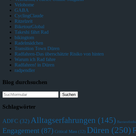
Velohome
GABA
CyclingClaude
Ritzelzeit
BiketourGlobal
Takeshi fährt Rad
bikingtom
Radelmädchen
Transition Town Düren
Radfahren-Das überschätzte Risiko von hinten
Warum ich Rad fahre
Radfahren! in Düren
radpendler
Blog durchsuchen
Schlagwörter
Alltagserfahrungen
(145)
ADFC
(32)
Barrierefreihe
Düren
(250)
Engagement
(87)
Critical Mass
(12)