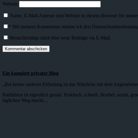
Website
Name, E-Mail-Adresse und Website in diesem Browser für meine
*
Mit meinem Kommentar stimme ich den Datenschutzbestimmunge
Benachrichtige mich über neue Beiträge via E-Mail.
Ein komplett privater Blog
„Bei keiner anderen Erfindung ist das Nützliche mit dem Angenehme
Radfahren ist eigentlich genial. Praktisch, schnell, flexibel, sozial,
täglichen Weg macht…