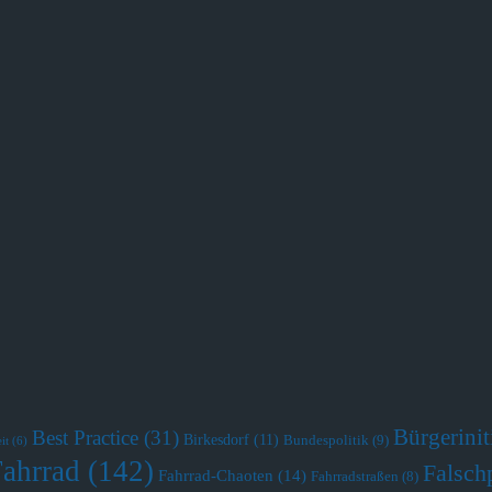
Bürgerini
Best Practice
(31)
Birkesdorf
(11)
Bundespolitik
(9)
it
(6)
Fahrrad
(142)
Falsch
Fahrrad-Chaoten
(14)
Fahrradstraßen
(8)