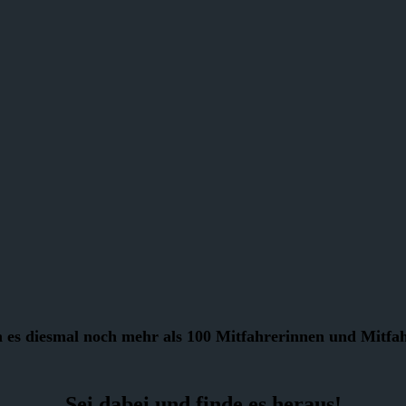
n es diesmal noch mehr als 100 Mitfahrerinnen und Mitfa
Sei dabei und finde es heraus!