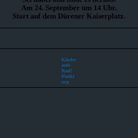
Am 24. September um 14 Uhr.
Start auf dem Dürener Kaiserplatz.
Kinder
aufs
Rad!
Punkt
org