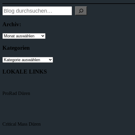
Archiv:
Kategorien
LOKALE LINKS
ProRad Düren
Critical Mass Düren