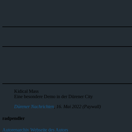
Kidical Mass
Eine besondere Demo in der Dürener City
Dürener Nachrichten
, 16. Mai 2022 (Paywall)
radpendler
Autorenarchiv
Webseite des Autors