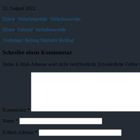
22. August 2022
Düren
,
Verkehrspolitik
,
Verkehrswende
Düren
,
Fahrrad
,
Verkehrswende
Vorheriger Beitrag
Nächster Beitrag
Schreibe einen Kommentar
Deine E-Mail-Adresse wird nicht veröffentlicht.
Erforderliche Felder 
Kommentar
*
Name
*
E-Mail-Adresse
*