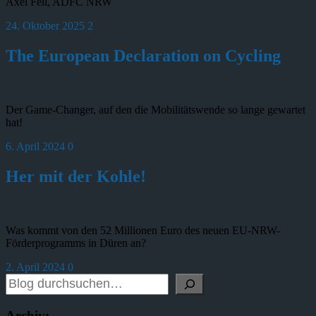
Axel Fell, ADFC NRW
24. Oktober 2025
2
The European Declaration on Cycling
Der Game-Changer, auf den die Mobilitätswende so lange gewartet
hat!
6. April 2024
0
Her mit der Kohle!
Was kommt von den 52 Millionen Euro des neuen EU-NRW-
Förderprogramms in Düren an?
2. April 2024
0
Archiv: