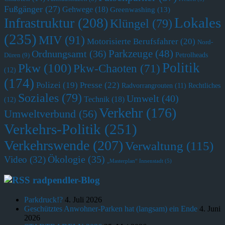
Fußgänger
(27)
Gehwege
(18)
Greenwashing
(13)
Lokales
Infrastruktur
(208)
Klüngel
(79)
(235)
MIV
(91)
Motorisierte Berufsfahrer
(20)
Nord-
Parkzeuge
(48)
Ordnungsamt
(36)
Petrolheads
Düren
(9)
Politik
Pkw
(100)
Pkw-Chaoten
(71)
(12)
(174)
Polizei
(19)
Presse
(22)
Radvorrangrouten
(11)
Rechtliches
Soziales
(79)
Umwelt
(40)
Technik
(18)
(12)
Verkehr
(176)
Umweltverbund
(56)
Verkehrs-Politik
(251)
Verkehrswende
(207)
Verwaltung
(115)
Ökologie
(35)
Video
(32)
„Masterplan“ Innenstadt
(5)
radpendler-Blog
Parkdruck!?
4. Juli 2026
Geschütztes Anwohner-Parken hat (langsam) ein Ende
4. Juni
2026