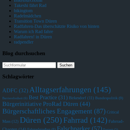
BiketourGlobal
Takeshi fährt Rad
bikingtom
Radelmädchen
Transition Town Düren
Radfahren-Das überschätzte Risiko von hinten
Warum ich Rad fahre
Radfahren! in Düren
radpendler
Blog durchsuchen
Schlagwörter
Alltagserfahrungen
(145)
ADFC
(32)
Best Practice
(31)
Birkesdorf
(11)
Bundespolitik
(9)
Barrierefreiheit
(6)
Bürgerinitiative ProRad Düren
(44)
Bürgerschaftliches Engagement
(87)
Critical
Düren
(250)
Fahrrad
(142)
Fahrrad-
Mass
(12)
Falschparker
(57)
Chaoten
(14)
Fahrradstraßen
(8)
Freizeit
(5)