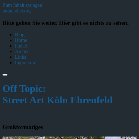
Zum Inhalt springen
radpendler.org
Bitte gehen Sie weiter. Hier gibt es nichts zu sehen.
Blog
Home
Padlet
Archiv
Links
Impressum
Off Topic:
Street Art Köln Ehrenfeld
Großformatiges