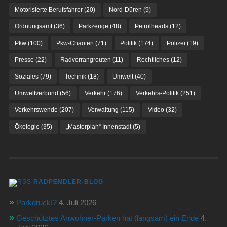
Motorisierte Berufsfahrer
(20)
Nord-Düren
(9)
Ordnungsamt
(36)
Parkzeuge
(48)
Petrolheads
(12)
Pkw
(100)
Pkw-Chaoten
(71)
Politik
(174)
Polizei
(19)
Presse
(22)
Radvorrangrouten
(11)
Rechtliches
(12)
Soziales
(79)
Technik
(18)
Umwelt
(40)
Umweltverbund
(56)
Verkehr
(176)
Verkehrs-Politik
(251)
Verkehrswende
(207)
Verwaltung
(115)
Video
(32)
Ökologie
(35)
„Masterplan“ Innenstadt
(5)
RADPENDLER-BLOG
Parkdruck!?
4. Juli 2026
Geschütztes Anwohner-Parken hat (langsam) ein Ende
4.