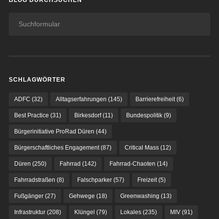
BLOG DURCHSUCHEN
SCHLAGWÖRTER
ADFC
(32)
Alltagserfahrungen
(145)
Barrierefreiheit
(6)
Best Practice
(31)
Birkesdorf
(11)
Bundespolitik
(9)
Bürgerinitiative ProRad Düren
(44)
Bürgerschaftliches Engagement
(87)
Critical Mass
(12)
Düren
(250)
Fahrrad
(142)
Fahrrad-Chaoten
(14)
Fahrradstraßen
(8)
Falschparker
(57)
Freizeit
(5)
Fußgänger
(27)
Gehwege
(18)
Greenwashing
(13)
Infrastruktur
(208)
Klüngel
(79)
Lokales
(235)
MIV
(91)