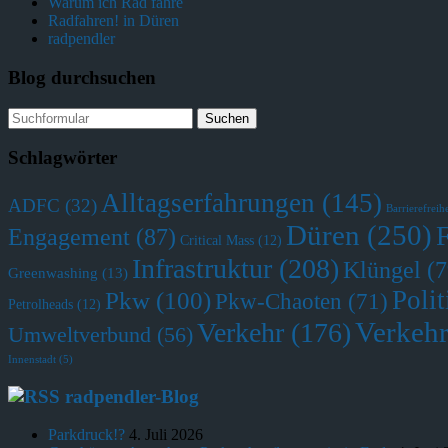
Warum ich Rad fahre
Radfahren! in Düren
radpendler
Blog durchsuchen
Schlagwörter
Alltagserfahrungen
(145)
ADFC
(32)
Barrierefreihe
Düren
(250)
Engagement
(87)
Critical Mass
(12)
Infrastruktur
(208)
Klüngel
(7
Greenwashing
(13)
Polit
Pkw
(100)
Pkw-Chaoten
(71)
Petrolheads
(12)
Verkehr
Verkehr
(176)
Umweltverbund
(56)
Innenstadt
(5)
radpendler-Blog
Parkdruck!?
4. Juli 2026