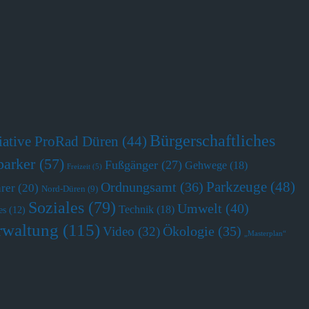
Bürgerschaftliches
tiative ProRad Düren
(44)
parker
(57)
Fußgänger
(27)
Gehwege
(18)
Freizeit
(5)
Parkzeuge
(48)
Ordnungsamt
(36)
hrer
(20)
Nord-Düren
(9)
Soziales
(79)
Umwelt
(40)
Technik
(18)
es
(12)
rwaltung
(115)
Ökologie
(35)
Video
(32)
„Masterplan“