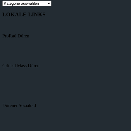
LOKALE LINKS
ProRad Düren
Critical Mass Düren
Dürener Sozialrad