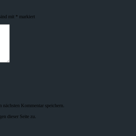
sind mit
*
markiert
n nächsten Kommentar speichern.
n dieser Seite zu.