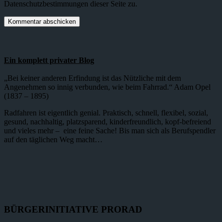
Datenschutzbestimmungen dieser Seite zu.
Ein komplett privater Blog
„Bei keiner anderen Erfindung ist das Nützliche mit dem
Angenehmen so innig verbunden, wie beim Fahrrad.“ Adam Opel
(1837 – 1895)
Radfahren ist eigentlich genial. Praktisch, schnell, flexibel, sozial,
gesund, nachhaltig, platzsparend, kinderfreundlich, kopf-befreiend
und vieles mehr – eine feine Sache! Bis man sich als Berufspendler
auf den täglichen Weg macht…
BÜRGERINITIATIVE PRORAD