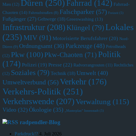
Düren
(250)
Fahrrad
(142)
Fahrrad-
Mass
(12)
Falschparker
(57)
Chaoten
(14)
Fahrradstraßen
(8)
Freizeit
(5)
Fußgänger
(27)
Gehwege
(18)
Greenwashing
(13)
Lokales
Infrastruktur
(208)
Klüngel
(79)
(235)
MIV
(91)
Motorisierte Berufsfahrer
(20)
Nord-
Parkzeuge
(48)
Ordnungsamt
(36)
Petrolheads
Düren
(9)
Politik
Pkw
(100)
Pkw-Chaoten
(71)
(12)
(174)
Polizei
(19)
Presse
(22)
Radvorrangrouten
(11)
Rechtliches
Soziales
(79)
Umwelt
(40)
Technik
(18)
(12)
Verkehr
(176)
Umweltverbund
(56)
Verkehrs-Politik
(251)
Verkehrswende
(207)
Verwaltung
(115)
Ökologie
(35)
Video
(32)
„Masterplan“ Innenstadt
(5)
radpendler-Blog
Parkdruck!?
4. Juli 2026