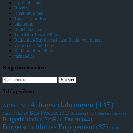
CyclingClaude
Ritzelzeit
BiketourGlobal
Takeshi fährt Rad
bikingtom
Radelmädchen
Transition Town Düren
Radfahren-Das überschätzte Risiko von hinten
Warum ich Rad fahre
Radfahren! in Düren
radpendler
Blog durchsuchen
Schlagwörter
Alltagserfahrungen
(145)
ADFC
(32)
Best Practice
(31)
Birkesdorf
(11)
Bundespolitik
(9)
Barrierefreiheit
(6)
Bürgerinitiative ProRad Düren
(44)
Bürgerschaftliches Engagement
(87)
Critical