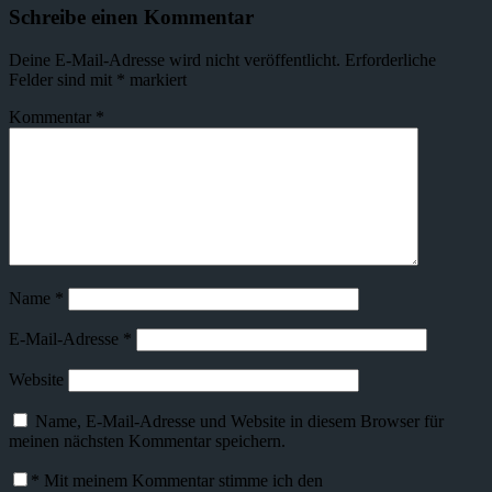
Schreibe einen Kommentar
Deine E-Mail-Adresse wird nicht veröffentlicht.
Erforderliche
Felder sind mit
*
markiert
Kommentar
*
Name
*
E-Mail-Adresse
*
Website
Name, E-Mail-Adresse und Website in diesem Browser für
meinen nächsten Kommentar speichern.
*
Mit meinem Kommentar stimme ich den