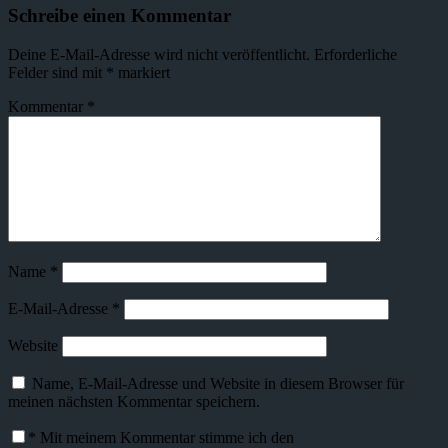
Schreibe einen Kommentar
Deine E-Mail-Adresse wird nicht veröffentlicht.
Erforderliche
Felder sind mit
*
markiert
Kommentar
*
Name
*
E-Mail-Adresse
*
Website
Name, E-Mail-Adresse und Website in diesem Browser für
meinen nächsten Kommentar speichern.
*
Mit meinem Kommentar stimme ich den