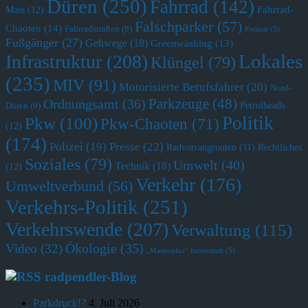
Düren
(250)
Fahrrad
(142)
Fahrrad-
Mass
(12)
Falschparker
(57)
Chaoten
(14)
Fahrradstraßen
(8)
Freizeit
(5)
Fußgänger
(27)
Gehwege
(18)
Greenwashing
(13)
Lokales
Infrastruktur
(208)
Klüngel
(79)
(235)
MIV
(91)
Motorisierte Berufsfahrer
(20)
Nord-
Parkzeuge
(48)
Ordnungsamt
(36)
Petrolheads
Düren
(9)
Politik
Pkw
(100)
Pkw-Chaoten
(71)
(12)
(174)
Polizei
(19)
Presse
(22)
Radvorrangrouten
(11)
Rechtliches
Soziales
(79)
Umwelt
(40)
Technik
(18)
(12)
Verkehr
(176)
Umweltverbund
(56)
Verkehrs-Politik
(251)
Verkehrswende
(207)
Verwaltung
(115)
Ökologie
(35)
Video
(32)
„Masterplan“ Innenstadt
(5)
radpendler-Blog
Parkdruck!?
4. Juli 2026