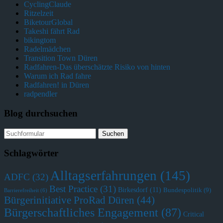
CyclingClaude
Ritzelzeit
BiketourGlobal
Takeshi fährt Rad
bikingtom
Radelmädchen
Transition Town Düren
Radfahren-Das überschätzte Risiko von hinten
Warum ich Rad fahre
Radfahren! in Düren
radpendler
Blog durchsuchen
Schlagwörter
Alltagserfahrungen
(145)
ADFC
(32)
Best Practice
(31)
Birkesdorf
(11)
Bundespolitik
(9)
Barrierefreiheit
(6)
Bürgerinitiative ProRad Düren
(44)
Bürgerschaftliches Engagement
(87)
Critical