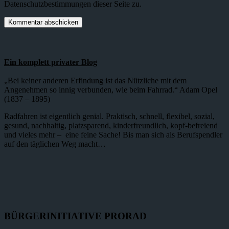
Datenschutzbestimmungen dieser Seite zu.
Ein komplett privater Blog
„Bei keiner anderen Erfindung ist das Nützliche mit dem
Angenehmen so innig verbunden, wie beim Fahrrad.“ Adam Opel
(1837 – 1895)
Radfahren ist eigentlich genial. Praktisch, schnell, flexibel, sozial,
gesund, nachhaltig, platzsparend, kinderfreundlich, kopf-befreiend
und vieles mehr – eine feine Sache! Bis man sich als Berufspendler
auf den täglichen Weg macht…
BÜRGERINITIATIVE PRORAD