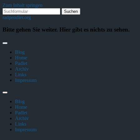
Zum Inhalt springen
Suchen
nach:
radpendler.org
Bitte gehen Sie weiter. Hier gibt es nichts zu sehen.
Blog
Home
Padlet
Archiv
Links
Impressum
Suchfeld
ein-/ausblenden
Blog
Home
Padlet
Archiv
Links
Impressum