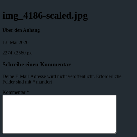
img_4186-scaled.jpg
Über den Anhang
13. Mai 2026
2274
x
2560 px
Schreibe einen Kommentar
Deine E-Mail-Adresse wird nicht veröffentlicht.
Erforderliche
Felder sind mit
*
markiert
Kommentar
*