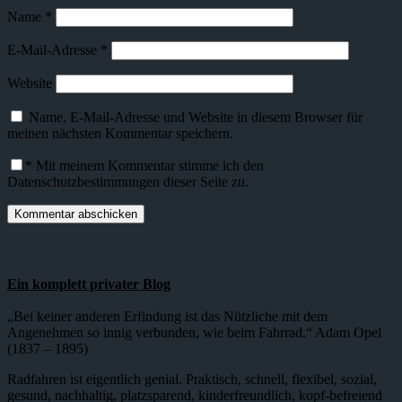
Name
*
E-Mail-Adresse
*
Website
Name, E-Mail-Adresse und Website in diesem Browser für
meinen nächsten Kommentar speichern.
*
Mit meinem Kommentar stimme ich den
Datenschutzbestimmungen dieser Seite zu.
Ein komplett privater Blog
„Bei keiner anderen Erfindung ist das Nützliche mit dem
Angenehmen so innig verbunden, wie beim Fahrrad.“ Adam Opel
(1837 – 1895)
Radfahren ist eigentlich genial. Praktisch, schnell, flexibel, sozial,
gesund, nachhaltig, platzsparend, kinderfreundlich, kopf-befreiend