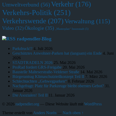
Verkehr
(176)
Umweltverbund
(56)
Verkehrs-Politik
(251)
Verkehrswende
(207)
Verwaltung
(115)
Ökologie
(35)
Video
(32)
„Masterplan“ Innenstadt
(5)
radpendler-Blog
Parkdruck!?
4. Juli 2026
Geschütztes Anwohner-Parken hat (langsam) ein Ende
4. Juni
2026
STADTRADELN 2026
25. Mai 2026
ProRad fordert GRS-Freigabe
20. Mai 2026
Baustelle Malteserstraße-Veldener Straße
14. Mai 2026
Bürgerantrag Klimaschutzteilkonzept Teil II
7. März 2026
Schlechtachten „Gehwegparken“
8. Februar 2026
Nachgefragt: Platz für Parkzeuge bleibt oberstes Gebot?
31.
Januar 2026
Die Asozialen! Teil II
11. Januar 2026
© 2026
radpendler.org
— Diese Website läuft mit
WordPress
Theme erstellt von
Anders Norén
—
Nach oben ↑