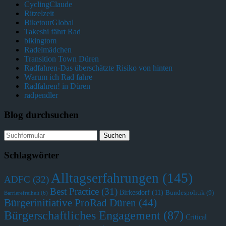
CyclingClaude
Ritzelzeit
BiketourGlobal
Takeshi fährt Rad
bikingtom
Radelmädchen
Transition Town Düren
Radfahren-Das überschätzte Risiko von hinten
Warum ich Rad fahre
Radfahren! in Düren
radpendler
Blog durchsuchen
Schlagwörter
Alltagserfahrungen
(145)
ADFC
(32)
Best Practice
(31)
Birkesdorf
(11)
Bundespolitik
(9)
Barrierefreiheit
(6)
Bürgerinitiative ProRad Düren
(44)
Bürgerschaftliches Engagement
(87)
Critical