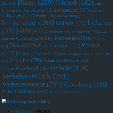
Düren
(250)
Fahrrad
(142)
Fahrrad-
Mass
(12)
Falschparker
(57)
Chaoten
(14)
Fahrradstraßen
(8)
Freizeit
(5)
Fußgänger
(27)
Gehwege
(18)
Greenwashing
(13)
Lokales
Infrastruktur
(208)
Klüngel
(79)
(235)
MIV
(91)
Motorisierte Berufsfahrer
(20)
Nord-
Parkzeuge
(48)
Ordnungsamt
(36)
Petrolheads
Düren
(9)
Politik
Pkw
(100)
Pkw-Chaoten
(71)
(12)
(174)
Polizei
(19)
Presse
(22)
Radvorrangrouten
(11)
Rechtliches
Soziales
(79)
Umwelt
(40)
Technik
(18)
(12)
Verkehr
(176)
Umweltverbund
(56)
Verkehrs-Politik
(251)
Verkehrswende
(207)
Verwaltung
(115)
Ökologie
(35)
Video
(32)
„Masterplan“ Innenstadt
(5)
radpendler-Blog
Parkdruck!?
4. Juli 2026