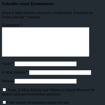
Schreibe einen Kommentar
Deine E-Mail-Adresse wird nicht veröffentlicht.
Erforderliche
Felder sind mit
*
markiert
Kommentar
*
Name
*
E-Mail-Adresse
*
Website
Name, E-Mail-Adresse und Website in diesem Browser für
meinen nächsten Kommentar speichern.
*
Mit meinem Kommentar stimme ich den