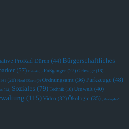
Bürgerschaftliches
tiative ProRad Düren
(44)
parker
(57)
Fußgänger
(27)
Gehwege
(18)
Freizeit
(5)
Parkzeuge
(48)
Ordnungsamt
(36)
hrer
(20)
Nord-Düren
(9)
Soziales
(79)
Umwelt
(40)
Technik
(18)
es
(12)
rwaltung
(115)
Ökologie
(35)
Video
(32)
„Masterplan“