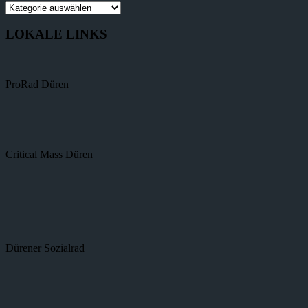
LOKALE LINKS
ProRad Düren
Critical Mass Düren
Dürener Sozialrad