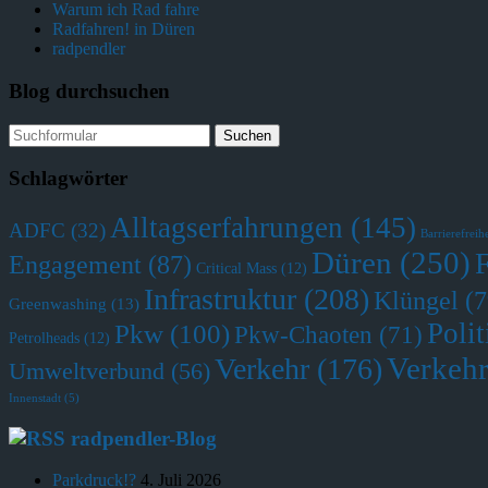
Warum ich Rad fahre
Radfahren! in Düren
radpendler
Blog durchsuchen
Schlagwörter
Alltagserfahrungen
(145)
ADFC
(32)
Barrierefreihe
Düren
(250)
Engagement
(87)
Critical Mass
(12)
Infrastruktur
(208)
Klüngel
(7
Greenwashing
(13)
Polit
Pkw
(100)
Pkw-Chaoten
(71)
Petrolheads
(12)
Verkehr
Verkehr
(176)
Umweltverbund
(56)
Innenstadt
(5)
radpendler-Blog
Parkdruck!?
4. Juli 2026