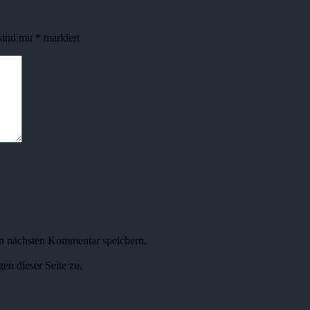
sind mit
*
markiert
n nächsten Kommentar speichern.
n dieser Seite zu.