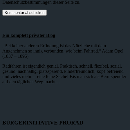
Datenschutzbestimmungen dieser Seite zu.
Ein komplett privater Blog
„Bei keiner anderen Erfindung ist das Nützliche mit dem
Angenehmen so innig verbunden, wie beim Fahrrad.“ Adam Opel
(1837 – 1895)
Radfahren ist eigentlich genial. Praktisch, schnell, flexibel, sozial,
gesund, nachhaltig, platzsparend, kinderfreundlich, kopf-befreiend
und vieles mehr – eine feine Sache! Bis man sich als Berufspendler
auf den täglichen Weg macht…
BÜRGERINITIATIVE PRORAD