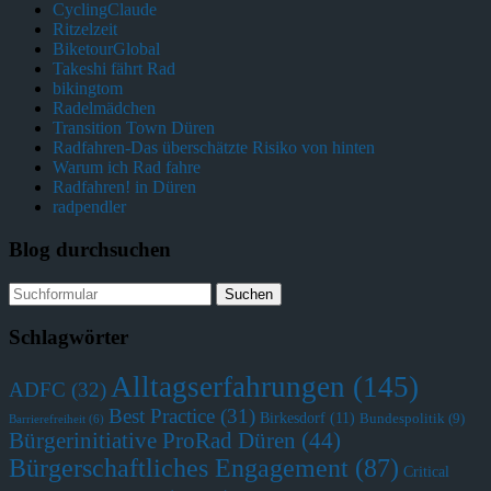
CyclingClaude
Ritzelzeit
BiketourGlobal
Takeshi fährt Rad
bikingtom
Radelmädchen
Transition Town Düren
Radfahren-Das überschätzte Risiko von hinten
Warum ich Rad fahre
Radfahren! in Düren
radpendler
Blog durchsuchen
Schlagwörter
Alltagserfahrungen
(145)
ADFC
(32)
Best Practice
(31)
Birkesdorf
(11)
Bundespolitik
(9)
Barrierefreiheit
(6)
Bürgerinitiative ProRad Düren
(44)
Bürgerschaftliches Engagement
(87)
Critical