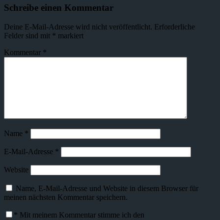
Schreibe einen Kommentar
Deine E-Mail-Adresse wird nicht veröffentlicht.
Erforderliche
Felder sind mit
*
markiert
Kommentar
*
Name
*
E-Mail-Adresse
*
Website
Name, E-Mail-Adresse und Website in diesem Browser für
meinen nächsten Kommentar speichern.
*
Mit meinem Kommentar stimme ich den