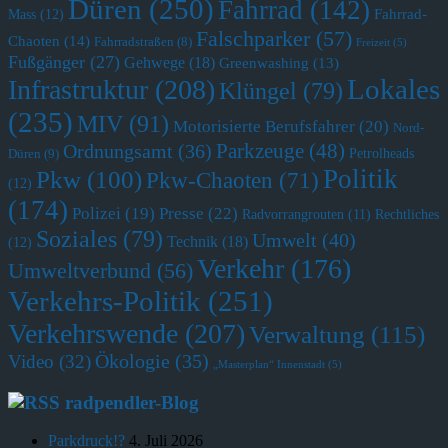
Düren
(250)
Fahrrad
(142)
Fahrrad-
Mass
(12)
Falschparker
(57)
Chaoten
(14)
Fahrradstraßen
(8)
Freizeit
(5)
Fußgänger
(27)
Gehwege
(18)
Greenwashing
(13)
Lokales
Infrastruktur
(208)
Klüngel
(79)
(235)
MIV
(91)
Motorisierte Berufsfahrer
(20)
Nord-
Parkzeuge
(48)
Ordnungsamt
(36)
Petrolheads
Düren
(9)
Politik
Pkw
(100)
Pkw-Chaoten
(71)
(12)
(174)
Polizei
(19)
Presse
(22)
Radvorrangrouten
(11)
Rechtliches
Soziales
(79)
Umwelt
(40)
Technik
(18)
(12)
Verkehr
(176)
Umweltverbund
(56)
Verkehrs-Politik
(251)
Verkehrswende
(207)
Verwaltung
(115)
Ökologie
(35)
Video
(32)
„Masterplan“ Innenstadt
(5)
radpendler-Blog
Parkdruck!?
4. Juli 2026