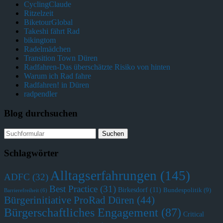
CyclingClaude
Ritzelzeit
BiketourGlobal
Takeshi fährt Rad
bikingtom
Radelmädchen
Transition Town Düren
Radfahren-Das überschätzte Risiko von hinten
Warum ich Rad fahre
Radfahren! in Düren
radpendler
Blog durchsuchen
Schlagwörter
Alltagserfahrungen
(145)
ADFC
(32)
Best Practice
(31)
Birkesdorf
(11)
Bundespolitik
(9)
Barrierefreiheit
(6)
Bürgerinitiative ProRad Düren
(44)
Bürgerschaftliches Engagement
(87)
Critical