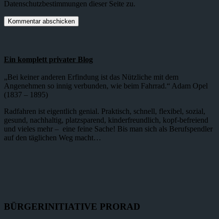
Datenschutzbestimmungen dieser Seite zu.
Ein komplett privater Blog
„Bei keiner anderen Erfindung ist das Nützliche mit dem
Angenehmen so innig verbunden, wie beim Fahrrad.“ Adam Opel
(1837 – 1895)
Radfahren ist eigentlich genial. Praktisch, schnell, flexibel, sozial,
gesund, nachhaltig, platzsparend, kinderfreundlich, kopf-befreiend
und vieles mehr – eine feine Sache! Bis man sich als Berufspendler
auf den täglichen Weg macht…
BÜRGERINITIATIVE PRORAD