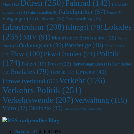
Düren
(250)
Fahrrad
(142)
Fahrrad-
Mass
(12)
Falschparker
(57)
Chaoten
(14)
Fahrradstraßen
(8)
Freizeit
(5)
Fußgänger
(27)
Gehwege
(18)
Greenwashing
(13)
Lokales
Infrastruktur
(208)
Klüngel
(79)
(235)
MIV
(91)
Motorisierte Berufsfahrer
(20)
Nord-
Parkzeuge
(48)
Ordnungsamt
(36)
Petrolheads
Düren
(9)
Politik
Pkw
(100)
Pkw-Chaoten
(71)
(12)
(174)
Polizei
(19)
Presse
(22)
Radvorrangrouten
(11)
Rechtliches
Soziales
(79)
Umwelt
(40)
Technik
(18)
(12)
Verkehr
(176)
Umweltverbund
(56)
Verkehrs-Politik
(251)
Verkehrswende
(207)
Verwaltung
(115)
Ökologie
(35)
Video
(32)
„Masterplan“ Innenstadt
(5)
radpendler-Blog
Parkdruck!?
4. Juli 2026