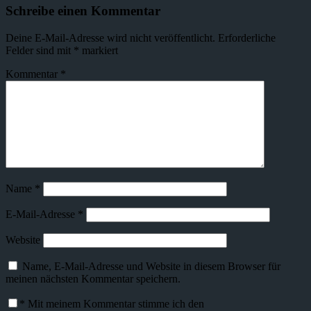
Schreibe einen Kommentar
Deine E-Mail-Adresse wird nicht veröffentlicht.
Erforderliche
Felder sind mit
*
markiert
Kommentar
*
Name
*
E-Mail-Adresse
*
Website
Name, E-Mail-Adresse und Website in diesem Browser für
meinen nächsten Kommentar speichern.
*
Mit meinem Kommentar stimme ich den